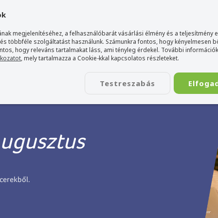
gyarország Acer márkaboltja
+36 20 / 800 2237
+36 20 / 372 2
ok
nak megjelenítéséhez, a felhasználóbarát vásárlási élmény és a teljesítmény 
 és többféle szolgáltatást használunk. Számunkra fontos, hogy kényelmesen 
ontos, hogy releváns tartalmakat láss, ami tényleg érdekel. További információk
tkozatot
, mely tartalmazza a Cookie-kkal kapcsolatos részleteket.
TÁSKA
ÉLETSTÍLUS
KIEGÉSZÍTŐ
KAPCSOLAT
Testreszabás
Elfoga
ugusztus
cerekből.