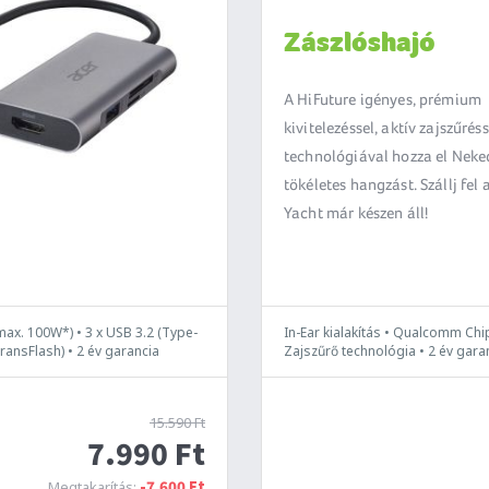
Zászlóshajó
A HiFuture igényes, prémium
kivitelezéssel, aktív zajszűrés
technológiával hozza el Neke
tökéletes hangzást. Szállj fel 
Yacht már készen áll!
ax. 100W*) • 3 x USB 3.2 (Type-
In-Ear kialakítás • Qualcomm Chi
ransFlash) • 2 év garancia
Zajszűrő technológia • 2 év gara
15.590 Ft
7.990 Ft
-7.600 Ft
Megtakarítás: