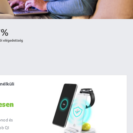
nélküli
esen
onod és
bb QI