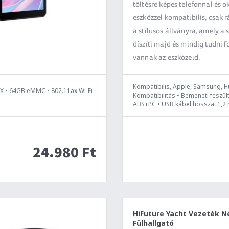
töltésre képes telefonnal és o
eszközzel kompatibilis, csak rá
a stílusos állványra, amely a 
díszíti majd és mindig tudni f
vannak az eszközeid.
Kompatibilis, Apple, Samsung, H
X • 64GB eMMC • 802.11ax Wi-Fi
Kompatibilitás • Bemeneti feszül
ABS+PC • USB kábel hossza: 1,2
24.980 Ft
HiFuture Yacht Vezeték N
Fülhallgató