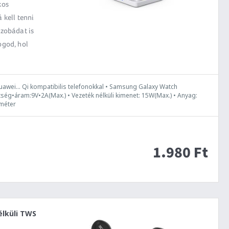
kos
 kell tenni
szobádat is
ogod, hol
uawei... Qi kompatibilis telefonokkal • Samsung Galaxy Watch
tség•áram:9V•2A(Max.) • Vezeték nélküli kimenet: 15W(Max.) • Anyag:
 méter
1.980 Ft
élküli TWS