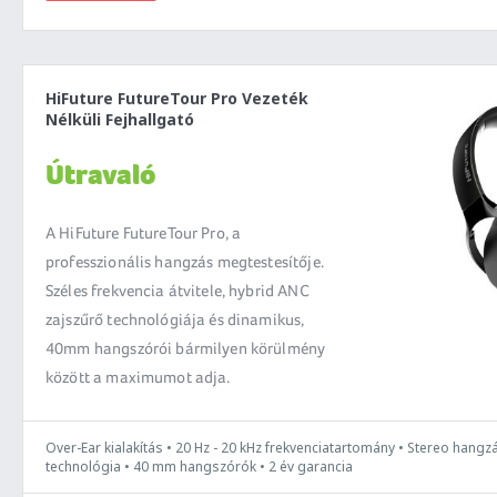
HiFuture FutureTour Pro Vezeték
Nélküli Fejhallgató
Útravaló
A HiFuture FutureTour Pro, a
professzionális hangzás megtestesítője.
Széles frekvencia átvitele, hybrid ANC
zajszűrő technológiája és dinamikus,
40mm hangszórói bármilyen körülmény
között a maximumot adja.
Over-Ear kialakítás • 20 Hz - 20 kHz frekvenciatartomány • Stereo hang
technológia • 40 mm hangszórók • 2 év garancia