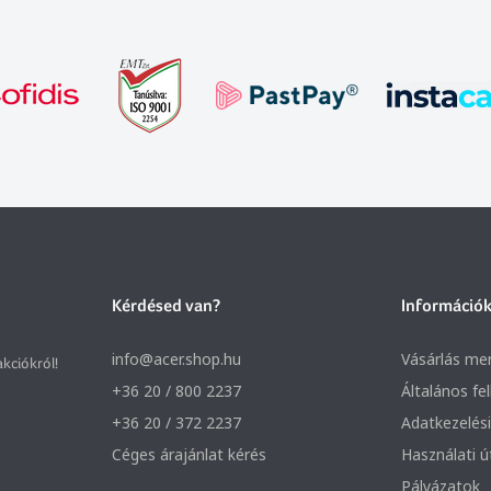
Kérdésed van?
Információ
info@acer.shop.hu
Vásárlás me
akciókról!
+36 20 / 800 2237
Általános fe
+36 20 / 372 2237
Adatkezelési
Céges árajánlat kérés
Használati 
Pályázatok