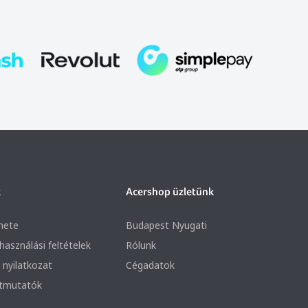
k
Acershop üzletünk
nete
Budapest Nyugati
lhasználási feltételek
Rólunk
 nyilatkozat
Cégadatok
útmutatók