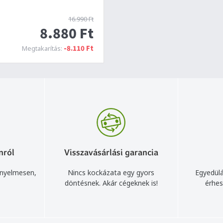
16.990 Ft
8.880 Ft
-8.110 Ft
Megtakarítás:
nról
Visszavásárlási garancia
ényelmesen,
Nincs kockázata egy gyors
Egyedülá
döntésnek. Akár cégeknek is!
érhes