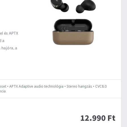
sel és APTX
d a
a hajóra, a
pset • APTX Adaptive audio technológia • Stereo hangzás • CVC8.0
ncia
12.990 Ft