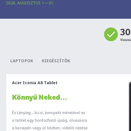
2026. AUGUSZTUS 1—31.
LAPTOPOK
KIEGÉSZÍTŐK
Acer Iconia A8 Tablet
Könnyű Neked...
És tényleg....kicsi, kompakt méretével ez
a tablet egy hordozható újság, olvasásra
a kanapén vagy út közben, videók nézése