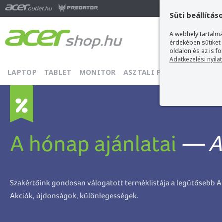
Ma
Süti beállítás
A webhely tartalmá
érdekében sütiket
oldalon és az is f
Adatkezelési nyila
LAPTOP
TABLET
MONITOR
ASZTALI PC
PROJEKTOR
A hónap ajánlatai
— A
Szakértőink gondosan válogatott terméklistája a legütősebb A
Akciók, újdonságok, különlegességek.