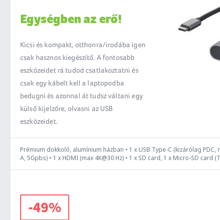
Egységben az erő!
Kicsi és kompakt, otthonra/irodába igen
csak hasznos kiegészítő. A fontosabb
eszközeidet rá tudod csatlakoztatni és
csak egy kábelt kell a laptopodba
bedugni és azonnal át tudsz váltani egy
külső kijelzőre, olvasni az USB
eszközeidet.
Prémium dokkoló, alumínium házban • 1 x USB Type-C (kizárólag PDC, m
A, 5Gpbs) • 1 x HDMI (max 4K@30 Hz) • 1 x SD card, 1 x Micro-SD card (T
-49%