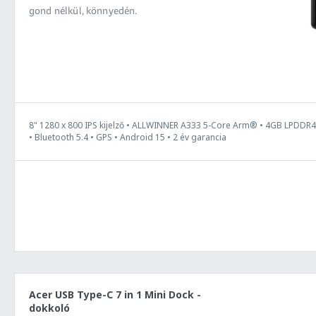
gond nélkül, könnyedén.
8" 1280 x 800 IPS kijelző • ALLWINNER A333 5-Core Arm® • 4GB LPDDR4
• Bluetooth 5.4 • GPS • Android 15 • 2 év garancia
Acer USB Type-C 7 in 1 Mini Dock -
dokkoló