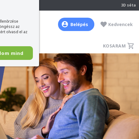
237
3D séta
ellenőrzése
Belépés
Kedvencek
böngéssz az
ért olvasd el az
KOSARAM
dom mind