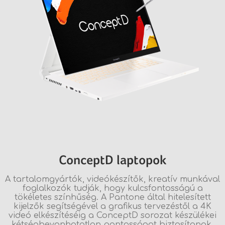
ConceptD laptopok
A tartalomgyártók, videókészítők, kreatív munkával
foglalkozók tudják, hogy kulcsfontosságú a
tökéletes színhűség. A Pantone által hitelesített
kijelzők segítségével a grafikus tervezéstől a 4K
videó elkészítéséig a ConceptD sorozat készülékei
kétségbevonhatatlan pontosságot biztosítanak.