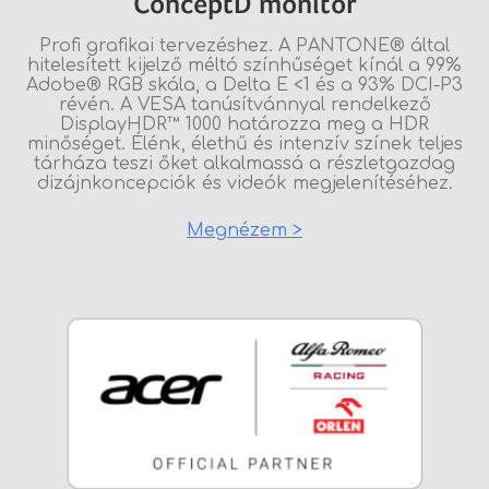
ConceptD monitor
Profi grafikai tervezéshez. A PANTONE® által
hitelesített kijelző méltó színhűséget kínál a 99%
Adobe® RGB skála, a Delta E <1 és a 93% DCI-P3
révén. A VESA tanúsítvánnyal rendelkező
DisplayHDR™ 1000 határozza meg a HDR
minőséget. Élénk, élethű és intenzív színek teljes
tárháza teszi őket alkalmassá a részletgazdag
dizájnkoncepciók és videók megjelenítéséhez.
Megnézem >