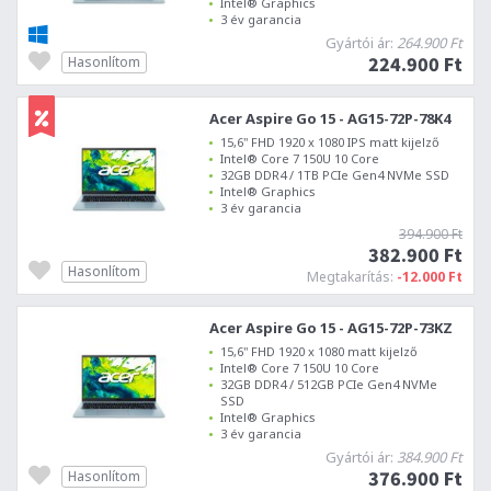
Intel® Graphics
3 év garancia
Gyártói ár:
264.900 Ft
224.900 Ft
Hasonlítom
Acer Aspire Go 15 - AG15-72P-78K4
15,6" FHD 1920 x 1080 IPS matt kijelző
Intel® Core 7 150U 10 Core
32GB DDR4 / 1TB PCIe Gen4 NVMe SSD
Intel® Graphics
3 év garancia
394.900 Ft
382.900 Ft
Hasonlítom
Megtakarítás:
-12.000 Ft
Acer Aspire Go 15 - AG15-72P-73KZ
15,6" FHD 1920 x 1080 matt kijelző
Intel® Core 7 150U 10 Core
32GB DDR4 / 512GB PCIe Gen4 NVMe
SSD
Intel® Graphics
3 év garancia
Gyártói ár:
384.900 Ft
376.900 Ft
Hasonlítom