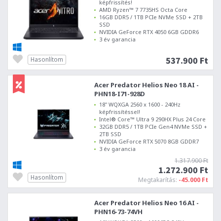
képfrissítés!
AMD Ryzen™ 7 7735HS Octa Core
16GB DDR5 / 1TB PCIe NVMe SSD + 2TB
SSD
NVIDIA GeForce RTX 4050 6GB GDDR6
3 év garancia
537.900 Ft
Hasonlítom
Acer Predator Helios Neo 18 AI -
PHN18-I71-928D
18" WQXGA 2560 x 1600 - 240Hz
képfrissítéssel!
Intel® Core™ Ultra 9 290HX Plus 24 Core
32GB DDR5 / 1TB PCIe Gen4 NVMe SSD +
2TB SSD
NVIDIA GeForce RTX 5070 8GB GDDR7
3 év garancia
1.317.900 Ft
1.272.900 Ft
Hasonlítom
Megtakarítás:
-45.000 Ft
Acer Predator Helios Neo 16 AI -
PHN16-73-74VH