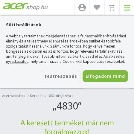
Süti beállítások
A webhely tartalmának megjelenítéséhez, a felhasználóbarát vásárlási
élmény és a teljesítmény ellenőrzése érdekében sütiket és többféle
szolgáltatást használunk. Számunkra fontos, hogy kényelmesen
böngéssz az oldalon és az is fontos, hogy releváns tartalmakat láss,
ami tényleg érdekel. További információkért olvasd el az
Adatkezelési
nyilatkozatot
, mely tartalmazza a Cookie-kkal kapcsolatos részleteket.
Testreszabás
Elfogadom mind
SZŰRÉS
Acer webshop
>
Keresés a 4830 kifejezésre
4830
A keresett terméket már nem
forgalmazzuk!