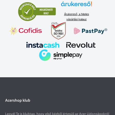
Árukereső, a hiteles
vásárlási kalauz
Acershop klub
Legyél Te is klubtag, hogy első kézből értesülj az Acer újdonságokról