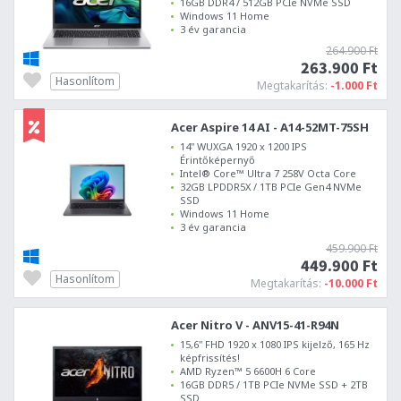
16GB DDR4 / 512GB PCIe NVMe SSD
Windows 11 Home
3 év garancia
264.900 Ft
263.900 Ft
Hasonlítom
Megtakarítás:
-1.000 Ft
Acer Aspire 14 AI - A14-52MT-75SH
14" WUXGA 1920 x 1200 IPS
Érintőképernyő
Intel® Core™ Ultra 7 258V Octa Core
32GB LPDDR5X / 1TB PCIe Gen4 NVMe
SSD
Windows 11 Home
3 év garancia
459.900 Ft
449.900 Ft
Hasonlítom
Megtakarítás:
-10.000 Ft
Acer Nitro V - ANV15-41-R94N
15,6" FHD 1920 x 1080 IPS kijelző, 165 Hz
képfrissítés!
AMD Ryzen™ 5 6600H 6 Core
16GB DDR5 / 1TB PCIe NVMe SSD + 2TB
SSD