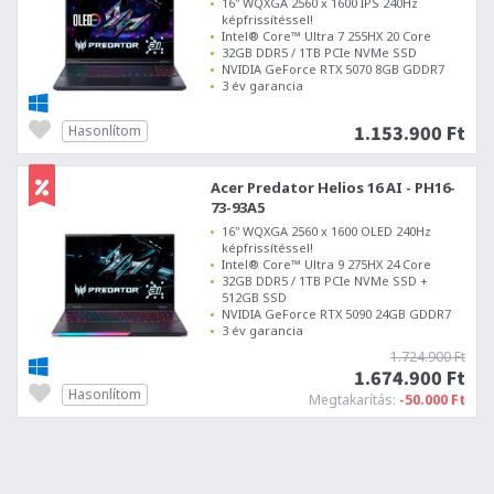
16" WQXGA 2560 x 1600 IPS 240Hz
képfrissítéssel!
Intel® Core™ Ultra 7 255HX 20 Core
32GB DDR5 / 1TB PCIe NVMe SSD
NVIDIA GeForce RTX 5070 8GB GDDR7
3 év garancia
1.153.900 Ft
Hasonlítom
Acer Predator Helios 16 AI - PH16-
73-93A5
16" WQXGA 2560 x 1600 OLED 240Hz
képfrissítéssel!
Intel® Core™ Ultra 9 275HX 24 Core
32GB DDR5 / 1TB PCIe NVMe SSD +
512GB SSD
NVIDIA GeForce RTX 5090 24GB GDDR7
3 év garancia
1.724.900 Ft
1.674.900 Ft
Hasonlítom
Megtakarítás:
-50.000 Ft