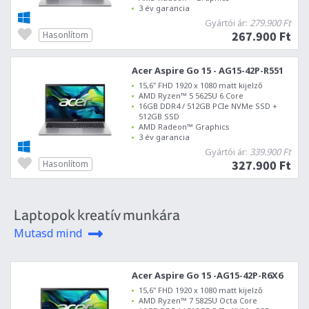
3 év garancia
Gyártói ár:
279.900 Ft
267.900 Ft
Hasonlítom
Acer Aspire Go 15 - AG15-42P-R551
15,6" FHD 1920 x 1080 matt kijelző
AMD Ryzen™ 5 5625U 6 Core
16GB DDR4 / 512GB PCIe NVMe SSD +
512GB SSD
AMD Radeon™ Graphics
3 év garancia
Gyártói ár:
339.900 Ft
327.900 Ft
Hasonlítom
Laptopok kreatív munkára
Mutasd mind
Acer Aspire Go 15 -AG15-42P-R6X6
15,6" FHD 1920 x 1080 matt kijelző
AMD Ryzen™ 7 5825U Octa Core