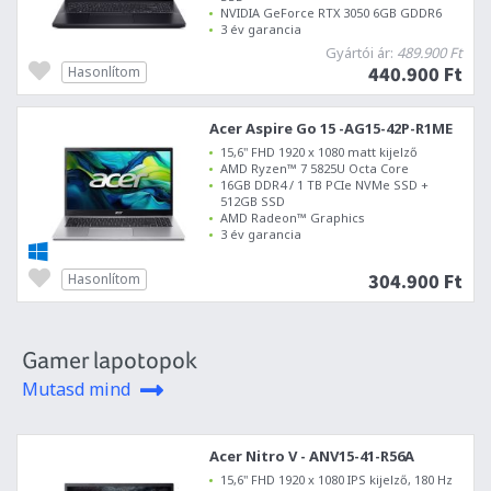
NVIDIA GeForce RTX 3050 6GB GDDR6
3 év garancia
Gyártói ár:
489.900 Ft
440.900 Ft
Hasonlítom
Acer Aspire Go 15 -AG15-42P-R1ME
15,6" FHD 1920 x 1080 matt kijelző
AMD Ryzen™ 7 5825U Octa Core
16GB DDR4 / 1 TB PCIe NVMe SSD +
512GB SSD
AMD Radeon™ Graphics
3 év garancia
304.900 Ft
Hasonlítom
Gamer lapotopok
Mutasd mind
Acer Nitro V - ANV15-41-R56A
15,6" FHD 1920 x 1080 IPS kijelző, 180 Hz