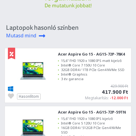
De mutatunk jobbat!
Laptopok hasonló színben
Mutasd mind
Acer Aspire Go 15 - AG15-72P-78K4
15,6" FHD 1920 x 1080 IPS matt kijelző
Intel® Core 7 150U 10 Core
32GB DDR4 / 1TB PCIe Gen4 NVMe SSD
Intel® Graphics
3 év garancia
429.900 Ft
417.900 Ft
Hasonlítom
Megtakarítás:
-12.000 Ft
Acer Aspire Go 15 - AG15-72P-59TN
15,6" FHD 1920 x 1080 IPS kijelző
Intel® Core 5 120U 10 Core
16GB DDR4 / 512GB PCIe Gen4 NVMe
SSD