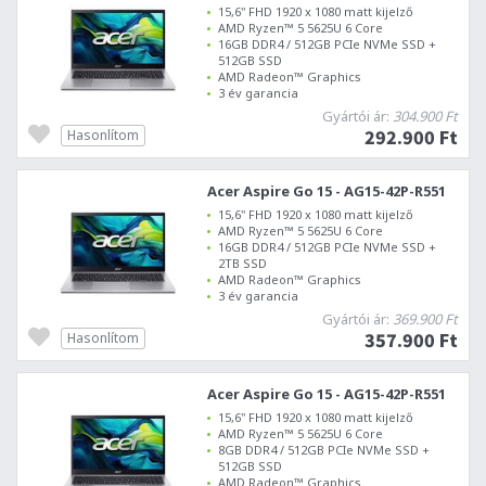
15,6" FHD 1920 x 1080 matt kijelző
AMD Ryzen™ 5 5625U 6 Core
16GB DDR4 / 512GB PCIe NVMe SSD +
512GB SSD
AMD Radeon™ Graphics
3 év garancia
Gyártói ár:
304.900 Ft
292.900 Ft
Hasonlítom
Acer Aspire Go 15 - AG15-42P-R551
15,6" FHD 1920 x 1080 matt kijelző
AMD Ryzen™ 5 5625U 6 Core
16GB DDR4 / 512GB PCIe NVMe SSD +
2TB SSD
AMD Radeon™ Graphics
3 év garancia
Gyártói ár:
369.900 Ft
357.900 Ft
Hasonlítom
Acer Aspire Go 15 - AG15-42P-R551
15,6" FHD 1920 x 1080 matt kijelző
AMD Ryzen™ 5 5625U 6 Core
8GB DDR4 / 512GB PCIe NVMe SSD +
512GB SSD
AMD Radeon™ Graphics