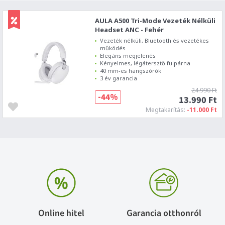
AULA A500 Tri-Mode Vezeték Nélküli
Headset ANC - Fehér
Vezeték nélküli, Bluetooth és vezetékes
működés
Elegáns megjelenés
Kényelmes, légátersztő fülpárna
40 mm-es hangszórók
3 év garancia
24.990 Ft
-44%
13.990 Ft
Megtakarítás:
-11.000 Ft
Online hitel
Garancia otthonról