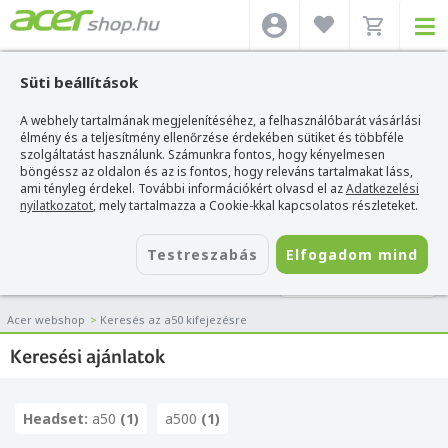
Süti beállítások
A webhely tartalmának megjelenítéséhez, a felhasználóbarát vásárlási
élmény és a teljesítmény ellenőrzése érdekében sütiket és többféle
szolgáltatást használunk. Számunkra fontos, hogy kényelmesen
böngéssz az oldalon és az is fontos, hogy releváns tartalmakat láss,
ami tényleg érdekel. További információkért olvasd el az
Adatkezelési
nyilatkozatot
, mely tartalmazza a Cookie-kkal kapcsolatos részleteket.
Testreszabás
Elfogadom mind
SZŰRÉS
Acer webshop
>
Keresés az a50 kifejezésre
Keresési ajánlatok
Headset:
a50
(1)
a500
(1)