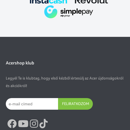
Acershop klub
Legyél Te is klubtag, hogy első kézből értesülj az Acer újdonságokról
és akciókról!
FELIRATKOZOM