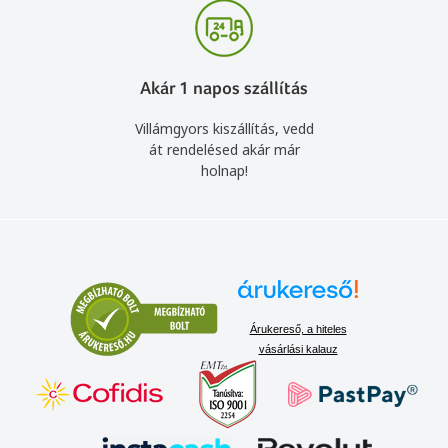
Akár 1 napos szállítás
Villámgyors kiszállítás, vedd
át rendelésed akár már
holnap!
Árukereső, a hiteles
vásárlási kalauz