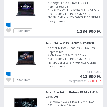
16" WQXGA 2560 x 1600 IPS 240Hz
képfrissítéssel!
Intel® Core™ Ultra 9 290HX Plus 24 Core
32GB DDR5 / 1TB PCIe NVMe SSD
NVIDIA GeForce RTX 5070Ti 12GB GDDR7
3 év garancia
1.234.900 Ft
Hasonlítom
Acer Nitro V 15 - ANV15-42-R0NL
15,6" FHD 1920 x 1080 IPS kijelző, 165 Hz
képfrissítés!
AMD Ryzen™ 7 7445HS 6 Core
16GB DDR5 / 1TB PCIe NVMe SSD
NVIDIA GeForce RTX 4050 6GB GDDR6
3 év garancia
414.900 Ft
412.900 Ft
Hasonlítom
Megtakarítás:
-2.000 Ft
Acer Predator Helios 18 AI - PH18-
73-97UG
18" WQXGA 2560 x 1600 IPS Mini LED
250Hz képfrissítéssel!