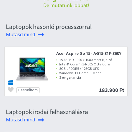
De mutatunk jobbat!
Laptopok hasonló processzorral
Mutasd mind
Acer Aspire Go 15 - AG15-31P-36RY
15,6" FHD 1920 x 1080 matt kijelző
Intel® Core™ i3-N305 Octa Core
8GB LPDDR5 / 128GB UFS
Windows 11 Home S Mode
3 év garancia
183.900 Ft
Hasonlítom
Laptopok irodai felhasználásra
Mutasd mind