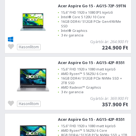
Acer Aspire Go 15 - AG15-72P-59TN
15,6" FHD 1920 x 1080 IPS kijelző
Intel® Core 5 120U 10 Core
16GB DDR4 / 512GB PCIe Gen4 NVMe
SSD
Intel® Graphics
3 év garancia
Gyártói ár:
264.900 Ft
224.900 Ft
Hasonlítom
Acer Aspire Go 15 - AG15-42P-R551
15,6" FHD 1920 x 1080 matt kijelző
AMD Ryzen™ 5 5625U 6 Core
16GB DDR4 / 512GB PCIe NVMe SSD +
2TB SSD
AMD Radeon™ Graphics
3 év garancia
Gyártói ár:
369.900 Ft
357.900 Ft
Hasonlítom
Acer Aspire Go 15 - AG15-42P-R551
15,6" FHD 1920 x 1080 matt kijelző
AMD Ryzen™ 5 5625U 6 Core
8GB DDR4 / 512GB PCIe NVMe SSD + 1TB