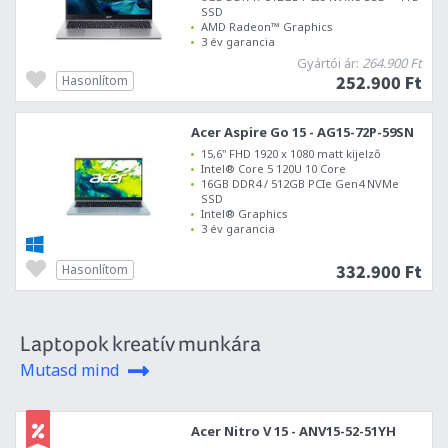
SSD
AMD Radeon™ Graphics
3 év garancia
Gyártói ár:
264.900 Ft
252.900 Ft
Hasonlítom
Acer Aspire Go 15 - AG15-72P-59SN
15,6" FHD 1920 x 1080 matt kijelző
Intel® Core 5 120U 10 Core
16GB DDR4 / 512GB PCIe Gen4 NVMe
SSD
Intel® Graphics
3 év garancia
332.900 Ft
Hasonlítom
Laptopok kreatív munkára
Mutasd mind
Acer Nitro V 15 - ANV15-52-51YH