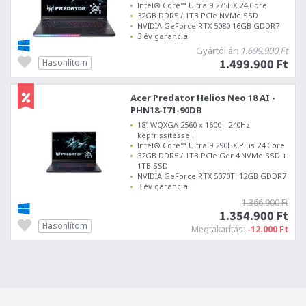
Intel® Core™ Ultra 9 275HX 24 Core
32GB DDR5 / 1TB PCIe NVMe SSD
NVIDIA GeForce RTX 5080 16GB GDDR7
3 év garancia
Gyártói ár:
1.699.900 Ft
1.499.900 Ft
Hasonlítom
Acer Predator Helios Neo 18 AI -
PHN18-I71-90DB
18" WQXGA 2560 x 1600 - 240Hz
képfrissítéssel!
Intel® Core™ Ultra 9 290HX Plus 24 Core
32GB DDR5 / 1TB PCIe Gen4 NVMe SSD +
1TB SSD
NVIDIA GeForce RTX 5070Ti 12GB GDDR7
3 év garancia
1.366.900 Ft
1.354.900 Ft
Hasonlítom
Megtakarítás:
-12.000 Ft