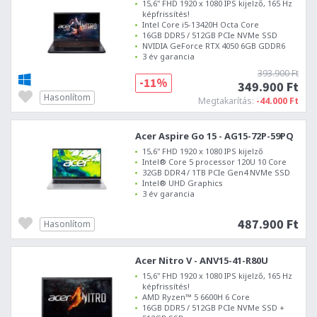
15,6" FHD 1920 x 1080 IPS kijelző, 165 Hz
képfrissítés!
Intel Core i5-13420H Octa Core
16GB DDR5 / 512GB PCIe NVMe SSD
NVIDIA GeForce RTX 4050 6GB GDDR6
3 év garancia
393.900 Ft
-11%
349.900 Ft
Hasonlítom
Megtakarítás:
-44.000 Ft
Acer Aspire Go 15 - AG15-72P-59PQ
15,6" FHD 1920 x 1080 IPS kijelző
Intel® Core 5 processor 120U 10 Core
32GB DDR4 / 1TB PCIe Gen4 NVMe SSD
Intel® UHD Graphics
3 év garancia
487.900 Ft
Hasonlítom
Acer Nitro V - ANV15-41-R80U
15,6" FHD 1920 x 1080 IPS kijelző, 165 Hz
képfrissítés!
AMD Ryzen™ 5 6600H 6 Core
16GB DDR5 / 512GB PCIe NVMe SSD +