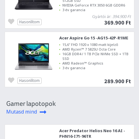
512GB SSD
NVIDIA GeForce RTX 3050 6GB GDDR6
3 év garancia
Gyártói ár:
394.900 Ft
369.900 Ft
Hasonlítom
Acer Aspire Go 15 -AG15-42P-R1ME
15,6" FHD 1920 x 1080 matt kijelző
AMD Ryzen™ 7 5825U Octa Core
16GB DDR4 / 1 TB PCIe NVMe SSD + 1TB
SSD
AMD Radeon™ Graphics
3 év garancia
289.900 Ft
Hasonlítom
Gamer lapotopok
Mutasd mind
Acer Predator Helios Neo 16 AI -
PHN16-I71-96TR