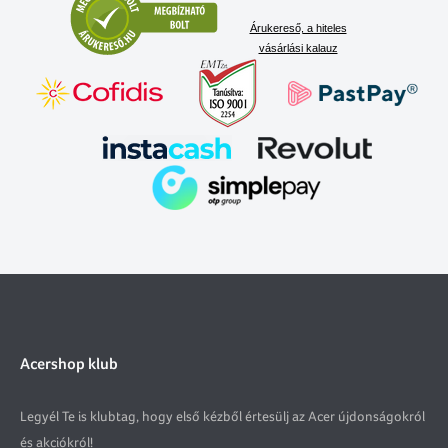
Árukereső, a hiteles
vásárlási kalauz
Acershop klub
Legyél Te is klubtag, hogy első kézből értesülj az Acer újdonságokról
és akciókról!