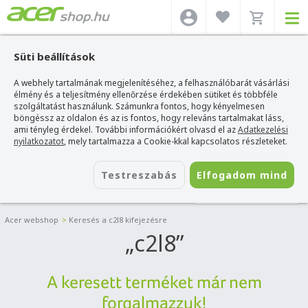
Süti beállítások
A webhely tartalmának megjelenítéséhez, a felhasználóbarát vásárlási
élmény és a teljesítmény ellenőrzése érdekében sütiket és többféle
szolgáltatást használunk. Számunkra fontos, hogy kényelmesen
böngéssz az oldalon és az is fontos, hogy releváns tartalmakat láss,
ami tényleg érdekel. További információkért olvasd el az
Adatkezelési
nyilatkozatot
, mely tartalmazza a Cookie-kkal kapcsolatos részleteket.
Testreszabás
Elfogadom mind
SZŰRÉS
Acer webshop
>
Keresés a c2l8 kifejezésre
c2l8
A keresett terméket már nem
forgalmazzuk!