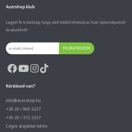
Acershop klub
Legyél Te is klubtag, hogy első kézből értesülj az Acer újdonságokról
és akciókról!
FELIRATKOZOM
Kérdésed van?
info@acer.shop.hu
+36 20 / 800 2237
+36 20 / 372 2237
Céges árajánlat kérés