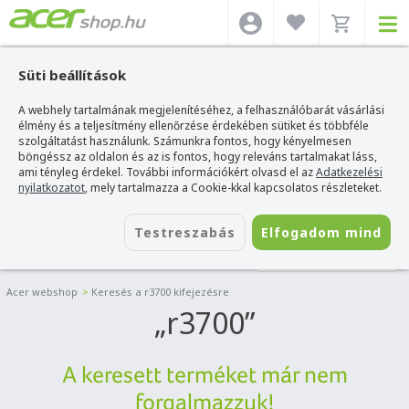
Süti beállítások
A webhely tartalmának megjelenítéséhez, a felhasználóbarát vásárlási
élmény és a teljesítmény ellenőrzése érdekében sütiket és többféle
szolgáltatást használunk. Számunkra fontos, hogy kényelmesen
böngéssz az oldalon és az is fontos, hogy releváns tartalmakat láss,
ami tényleg érdekel. További információkért olvasd el az
Adatkezelési
nyilatkozatot
, mely tartalmazza a Cookie-kkal kapcsolatos részleteket.
Testreszabás
Elfogadom mind
SZŰRÉS
Acer webshop
>
Keresés a r3700 kifejezésre
r3700
A keresett terméket már nem
forgalmazzuk!