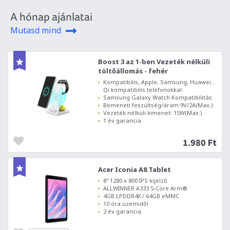
A hónap ajánlatai
Mutasd mind
Boost 3 az 1-ben Vezeték nélküli
töltőállomás - fehér
Kompatibilis, Apple, Samsung, Huawei...
Qi kompatibilis telefonokkal.
Samsung Galaxy Watch Kompatibilitás
Bemeneti feszültség/áram:9V/2A(Max.)
Vezeték nélküli kimenet: 15W(Max.)
1 év garancia
1.980 Ft
Acer Iconia A8 Tablet
8" 1280 x 800 IPS kijelző
ALLWINNER A333 5-Core Arm®
4GB LPDDR4X / 64GB eMMC
10 óra üzemidő!
2 év garancia