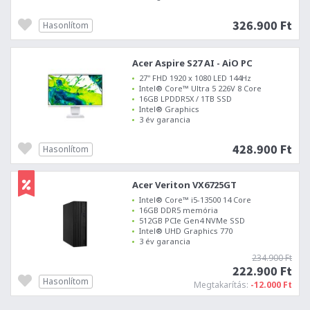
326.900 Ft
Hasonlítom
Acer Aspire S27 AI - AiO PC
27" FHD 1920 x 1080 LED 144Hz
Intel® Core™ Ultra 5 226V 8 Core
16GB LPDDR5X / 1TB SSD
Intel® Graphics
3 év garancia
428.900 Ft
Hasonlítom
Acer Veriton VX6725GT
Intel® Core™ i5-13500 14 Core
16GB DDR5 memória
512GB PCIe Gen4 NVMe SSD
Intel® UHD Graphics 770
3 év garancia
234.900 Ft
222.900 Ft
Hasonlítom
Megtakarítás:
-12.000 Ft