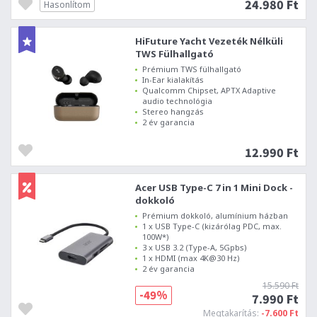
24.980 Ft
Hasonlítom
HiFuture Yacht Vezeték Nélküli
TWS Fülhallgató
Prémium TWS fülhallgató
In-Ear kialakítás
Qualcomm Chipset, APTX Adaptive
audio technológia
Stereo hangzás
2 év garancia
12.990 Ft
Acer USB Type-C 7 in 1 Mini Dock -
dokkoló
Prémium dokkoló, alumínium házban
1 x USB Type-C (kizárólag PDC, max.
100W*)
3 x USB 3.2 (Type-A, 5Gpbs)
1 x HDMI (max 4K@30 Hz)
2 év garancia
15.590 Ft
-49%
7.990 Ft
Megtakarítás:
-7.600 Ft