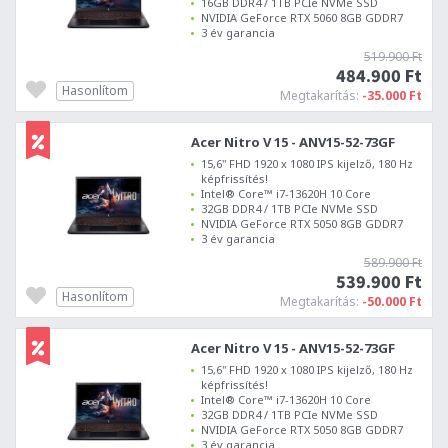
16GB DDR4 / 1TB PCIe NVMe SSD
NVIDIA GeForce RTX 5060 8GB GDDR7
3 év garancia
519.900 Ft
484.900 Ft
Hasonlítom
Megtakarítás:
-35.000 Ft
Acer Nitro V 15 - ANV15-52-73GF
15,6" FHD 1920 x 1080 IPS kijelző, 180 Hz
képfrissítés!
Intel® Core™ i7-13620H 10 Core
32GB DDR4 / 1TB PCIe NVMe SSD
NVIDIA GeForce RTX 5050 8GB GDDR7
3 év garancia
589.900 Ft
539.900 Ft
Hasonlítom
Megtakarítás:
-50.000 Ft
Acer Nitro V 15 - ANV15-52-73GF
15,6" FHD 1920 x 1080 IPS kijelző, 180 Hz
képfrissítés!
Intel® Core™ i7-13620H 10 Core
32GB DDR4 / 1TB PCIe NVMe SSD
NVIDIA GeForce RTX 5050 8GB GDDR7
3 év garancia