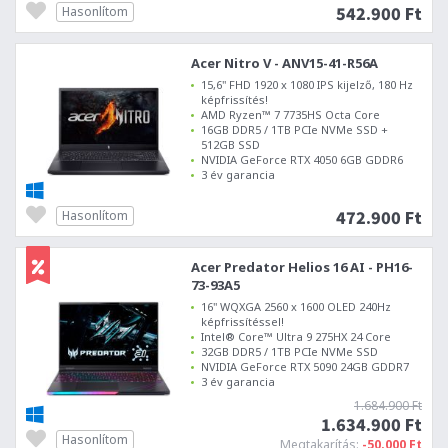
542.900 Ft
Hasonlítom
Acer Nitro V - ANV15-41-R56A
15,6" FHD 1920 x 1080 IPS kijelző, 180 Hz
képfrissítés!
AMD Ryzen™ 7 7735HS Octa Core
16GB DDR5 / 1TB PCIe NVMe SSD +
512GB SSD
NVIDIA GeForce RTX 4050 6GB GDDR6
3 év garancia
472.900 Ft
Hasonlítom
Acer Predator Helios 16 AI - PH16-
73-93A5
16" WQXGA 2560 x 1600 OLED 240Hz
képfrissítéssel!
Intel® Core™ Ultra 9 275HX 24 Core
32GB DDR5 / 1TB PCIe NVMe SSD
NVIDIA GeForce RTX 5090 24GB GDDR7
3 év garancia
1.684.900 Ft
1.634.900 Ft
Hasonlítom
Megtakarítás:
-50.000 Ft