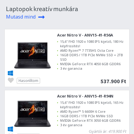
Laptopok kreatív munkára
Mutasd mind
Acer Nitro V - ANV15-41-R56A
15,6" FHD 1920 x 1080 IPS kijelző, 180 Hz
képfrissítés!
AMD Ryzen™ 7 7735HS Octa Core
16GB DDR5 / 1TB PCIe NVMe SSD + 2TB
SSD
NVIDIA GeForce RTX 4050 6GB GDDR6
3 év garancia
537.900 Ft
Hasonlítom
Acer Nitro V - ANV15-41-R94N
15,6" FHD 1920 x 1080 IPS kijelző, 165 Hz
képfrissítés!
AMD Ryzen™ 5 6600H 6 Core
16GB DDR5 / 1TB PCIe NVMe SSD
NVIDIA GeForce RTX 3050 6GB GDDR6
3 év garancia
Gyártói ár:
419.900 Ft