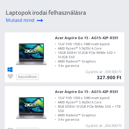
Laptopok irodai felhasználásra
Mutasd mind
Acer Aspire Go 15 - AG15-42P-R551
15,6" FHD 1920 x 1080 matt kijelző
AMD Ryzen™ 5 5625U 6 Core
16GB DDR4 / 512GB PCIe NVMe SSD +
512GB SSD
AMD Radeon™ Graphics
3 év garancia
Gyártói ár:
339.900 Ft
327.900 Ft
Hasonlítom
Acer Aspire Go 15 - AG15-42P-R551
15,6" FHD 1920 x 1080 matt kijelző
AMD Ryzen™ 5 5625U 6 Core
8GB DDR4 / 512GB PCIe NVMe SSD + 1TB
SSD
AMD Radeon™ Graphics
3 év garancia
Gyártói ár:
264.900 Ft