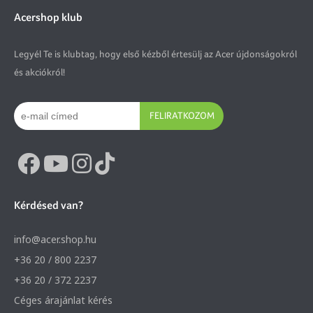
Acershop klub
Legyél Te is klubtag, hogy első kézből értesülj az Acer újdonságokról
és akciókról!
FELIRATKOZOM
Kérdésed van?
info@acer.shop.hu
+36 20 / 800 2237
+36 20 / 372 2237
Céges árajánlat kérés