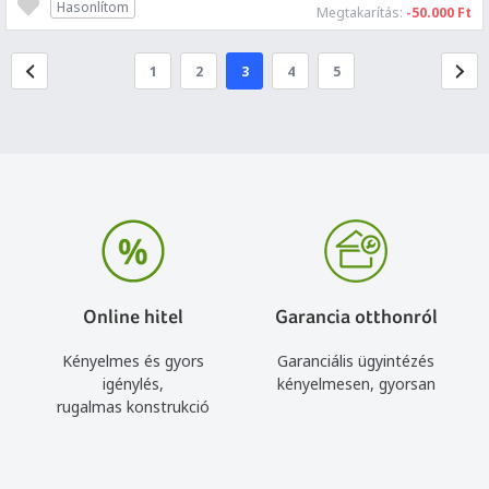
Hasonlítom
Megtakarítás:
-50.000 Ft
1
2
3
4
5
Online hitel
Garancia otthonról
Kényelmes és gyors
Garanciális ügyintézés
igénylés,
kényelmesen, gyorsan
rugalmas konstrukció