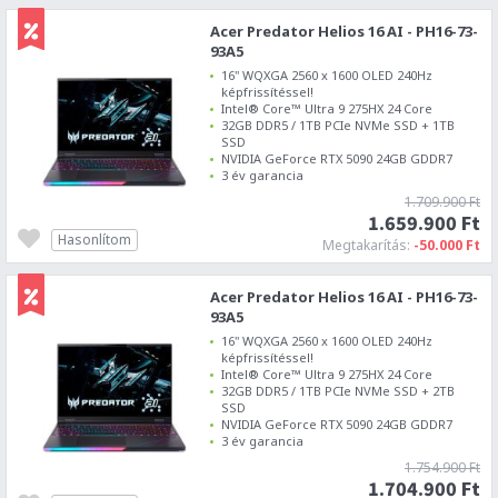
Acer Predator Helios 16 AI - PH16-73-
93A5
16" WQXGA 2560 x 1600 OLED 240Hz
képfrissítéssel!
Intel® Core™ Ultra 9 275HX 24 Core
32GB DDR5 / 1TB PCIe NVMe SSD + 1TB
SSD
NVIDIA GeForce RTX 5090 24GB GDDR7
3 év garancia
1.709.900 Ft
1.659.900 Ft
Hasonlítom
Megtakarítás:
-50.000 Ft
Acer Predator Helios 16 AI - PH16-73-
93A5
16" WQXGA 2560 x 1600 OLED 240Hz
képfrissítéssel!
Intel® Core™ Ultra 9 275HX 24 Core
32GB DDR5 / 1TB PCIe NVMe SSD + 2TB
SSD
NVIDIA GeForce RTX 5090 24GB GDDR7
3 év garancia
1.754.900 Ft
1.704.900 Ft