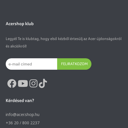
Acershop klub
Legyél Te is klubtag, hogy első kézből értesülj az Acer újdonságokról
és akciókról!
FELIRATKOZOM
Kérdésed van?
info@acer.shop.hu
+36 20 / 800 2237