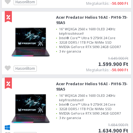
Hasonlítom
Megtakarítás:
-50.000 Ft
Acer Predator Helios 16 AI - PH16-73-
93A5
16" WQXGA 2560 x 1600 OLED 240Hz
képfrissítéssel!
Intel® Core™ Ultra 9 275HX 24 Core
32GB DDR5 / 1TB PCIe NVMe SSD
NVIDIA GeForce RTX 5090 24GB GDDR7
3 év garancia
1.649.900 Ft
1.599.900 Ft
Hasonlítom
Megtakarítás:
-50.000 Ft
Acer Predator Helios 16 AI - PH16-73-
93A5
16" WQXGA 2560 x 1600 OLED 240Hz
képfrissítéssel!
Intel® Core™ Ultra 9 275HX 24 Core
32GB DDR5 / 1TB PCIe NVMe SSD
NVIDIA GeForce RTX 5090 24GB GDDR7
3 év garancia
1.684.900 Ft
1.634.900 Ft