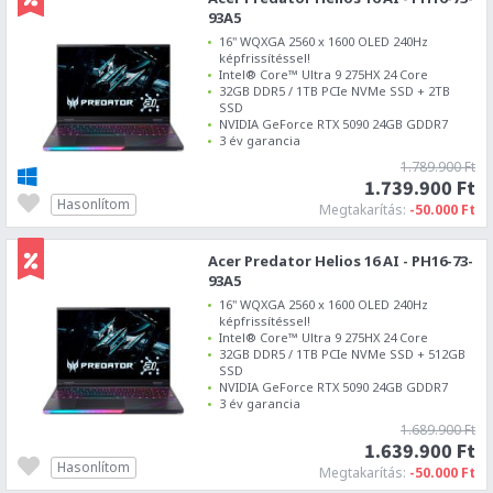
93A5
16" WQXGA 2560 x 1600 OLED 240Hz
képfrissítéssel!
Intel® Core™ Ultra 9 275HX 24 Core
32GB DDR5 / 1TB PCIe NVMe SSD + 2TB
SSD
NVIDIA GeForce RTX 5090 24GB GDDR7
3 év garancia
1.789.900 Ft
1.739.900 Ft
Hasonlítom
Megtakarítás:
-50.000 Ft
Acer Predator Helios 16 AI - PH16-73-
93A5
16" WQXGA 2560 x 1600 OLED 240Hz
képfrissítéssel!
Intel® Core™ Ultra 9 275HX 24 Core
32GB DDR5 / 1TB PCIe NVMe SSD + 512GB
SSD
NVIDIA GeForce RTX 5090 24GB GDDR7
3 év garancia
1.689.900 Ft
1.639.900 Ft
Hasonlítom
Megtakarítás:
-50.000 Ft