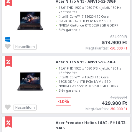
Acer Nitro V 15 - ANV15-52-73GF
15,6" FHD 1920 x 1080 IPS kijelző, 180 Hz
képfrissítés!
Intel® Core™ i7-13620H 10 Core
32GB DDR4 / 1TB PCIe NVMe SSD
NVIDIA GeForce RTX 5050 8GB GDDR7
3 év garancia
624.900 Ft
574.900 Ft
Hasonlítom
Megtakarítás:
-50.000 Ft
Acer Nitro V 15 - ANV15-52-73GF
15,6" FHD 1920 x 1080 IPS kijelző, 180 Hz
képfrissítés!
Intel® Core™ i7-13620H 10 Core
16GB DDR4 / 1TB PCIe NVMe SSD
NVIDIA GeForce RTX 5050 8GB GDDR7
3 év garancia
479.900 Ft
-10%
429.900 Ft
Hasonlítom
Megtakarítás:
-50.000 Ft
Acer Predator Helios 16 AI - PH16-73-
93A5