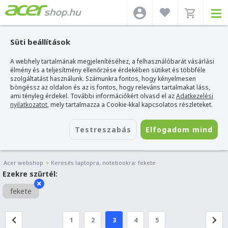
Süti beállítások
A webhely tartalmának megjelenítéséhez, a felhasználóbarát vásárlási
élmény és a teljesítmény ellenőrzése érdekében sütiket és többféle
szolgáltatást használunk. Számunkra fontos, hogy kényelmesen
böngéssz az oldalon és az is fontos, hogy releváns tartalmakat láss,
ami tényleg érdekel. További információkért olvasd el az
Adatkezelési
nyilatkozatot
, mely tartalmazza a Cookie-kkal kapcsolatos részleteket.
Testreszabás
Elfogadom mind
LAPTOP SZŰRŐ
Acer webshop
>
Keresés laptopra, notebookra: fekete
Ezekre szűrtél:
fekete
1
2
3
4
5