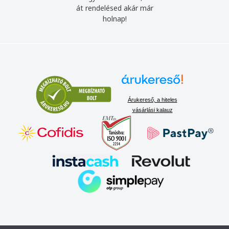
át rendelésed akár már
holnap!
Árukereső, a hiteles
vásárlási kalauz