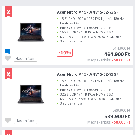
Acer Nitro V 15 - ANV15-52-73GF
15,6" FHD 1920 x 1080 IPS kijelző, 180 Hz
képfrissítés!
Intel® Core™ i7-13620H 10 Core
16GB DDR4 / 1TB PCIe NVMe SSD
NVIDIA GeForce RTX 5050 8GB GDDR7
3 év garancia
514.900 Ft
-10%
464.900 Ft
Hasonlítom
Megtakarítás:
-50.000 Ft
Acer Nitro V 15 - ANV15-52-73GF
15,6" FHD 1920 x 1080 IPS kijelző, 180 Hz
képfrissítés!
Intel® Core™ i7-13620H 10 Core
32GB DDR4 / 1TB PCIe NVMe SSD
NVIDIA GeForce RTX 5050 8GB GDDR7
3 év garancia
589.900 Ft
539.900 Ft
Hasonlítom
Megtakarítás:
-50.000 Ft