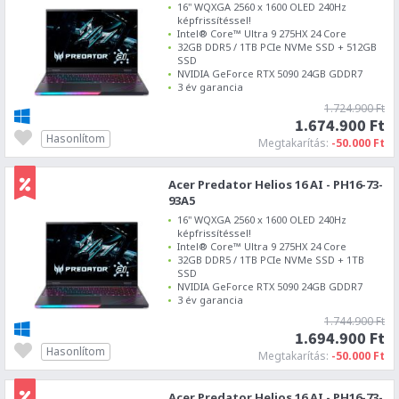
16" WQXGA 2560 x 1600 OLED 240Hz
képfrissítéssel!
Intel® Core™ Ultra 9 275HX 24 Core
32GB DDR5 / 1TB PCIe NVMe SSD + 512GB
SSD
NVIDIA GeForce RTX 5090 24GB GDDR7
3 év garancia
1.724.900 Ft
1.674.900 Ft
Hasonlítom
Megtakarítás:
-50.000 Ft
Acer Predator Helios 16 AI - PH16-73-
93A5
16" WQXGA 2560 x 1600 OLED 240Hz
képfrissítéssel!
Intel® Core™ Ultra 9 275HX 24 Core
32GB DDR5 / 1TB PCIe NVMe SSD + 1TB
SSD
NVIDIA GeForce RTX 5090 24GB GDDR7
3 év garancia
1.744.900 Ft
1.694.900 Ft
Hasonlítom
Megtakarítás:
-50.000 Ft
Acer Predator Helios 16 AI - PH16-73-