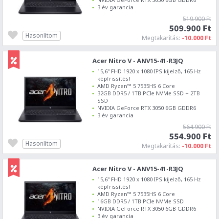
3 év garancia
519.900 Ft
509.900 Ft
Hasonlítom
Megtakarítás:
-10.000 Ft
Acer Nitro V - ANV15-41-R3JQ
15,6" FHD 1920 x 1080 IPS kijelző, 165 Hz
képfrissítés!
AMD Ryzen™ 5 7535HS 6 Core
32GB DDR5 / 1TB PCIe NVMe SSD + 2TB
SSD
NVIDIA GeForce RTX 3050 6GB GDDR6
3 év garancia
564.900 Ft
554.900 Ft
Hasonlítom
Megtakarítás:
-10.000 Ft
Acer Nitro V - ANV15-41-R3JQ
15,6" FHD 1920 x 1080 IPS kijelző, 165 Hz
képfrissítés!
AMD Ryzen™ 5 7535HS 6 Core
16GB DDR5 / 1TB PCIe NVMe SSD
NVIDIA GeForce RTX 3050 6GB GDDR6
3 év garancia