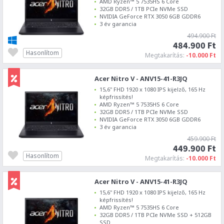
AMD Ryzen™ 5 7535HS 6 Core
32GB DDR5 / 1TB PCIe NVMe SSD
NVIDIA GeForce RTX 3050 6GB GDDR6
3 év garancia
494.900 Ft
484.900 Ft
Hasonlítom
Megtakarítás:
-10.000 Ft
Acer Nitro V - ANV15-41-R3JQ
15,6" FHD 1920 x 1080 IPS kijelző, 165 Hz
képfrissítés!
AMD Ryzen™ 5 7535HS 6 Core
32GB DDR5 / 1TB PCIe NVMe SSD
NVIDIA GeForce RTX 3050 6GB GDDR6
3 év garancia
459.900 Ft
449.900 Ft
Hasonlítom
Megtakarítás:
-10.000 Ft
Acer Nitro V - ANV15-41-R3JQ
15,6" FHD 1920 x 1080 IPS kijelző, 165 Hz
képfrissítés!
AMD Ryzen™ 5 7535HS 6 Core
32GB DDR5 / 1TB PCIe NVMe SSD + 512GB
SSD