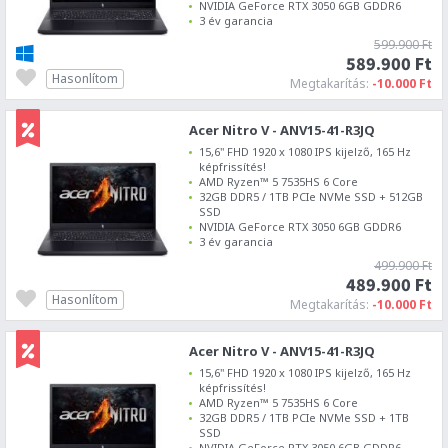
NVIDIA GeForce RTX 3050 6GB GDDR6
3 év garancia
599.900 Ft
589.900 Ft
Hasonlítom
Megtakarítás:
-10.000 Ft
Acer Nitro V - ANV15-41-R3JQ
15,6" FHD 1920 x 1080 IPS kijelző, 165 Hz
képfrissítés!
AMD Ryzen™ 5 7535HS 6 Core
32GB DDR5 / 1TB PCIe NVMe SSD + 512GB
SSD
NVIDIA GeForce RTX 3050 6GB GDDR6
3 év garancia
499.900 Ft
489.900 Ft
Hasonlítom
Megtakarítás:
-10.000 Ft
Acer Nitro V - ANV15-41-R3JQ
15,6" FHD 1920 x 1080 IPS kijelző, 165 Hz
képfrissítés!
AMD Ryzen™ 5 7535HS 6 Core
32GB DDR5 / 1TB PCIe NVMe SSD + 1TB
SSD
NVIDIA GeForce RTX 3050 6GB GDDR6