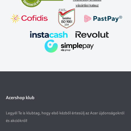
vásárlási kalauz
Acershop klub
Legyél Te is klubtag, hogy első kézből értesülj az Acer újdonságokról
és akciókról!