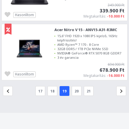
349.900 Ft
339.900 Ft
Hasonlítom
Megtakarítás:
-10.000 Ft
Acer Nitro V 15 - ANV15-A31-R3MC
15,6" FHD 1920 x 1080 IPS kijelző, 165Hz
képfrissítés!
AMD Ryzen™ 7 170 - 8 Core
32GB DDR5 / 1TB PCIe NVMe SSD
NVIDIA® GeForce® RTX 5070 8GB GDDR7
3 év garancia
694.900 Ft
678.900 Ft
Hasonlítom
Megtakarítás:
-16.000 Ft
17
18
19
20
21