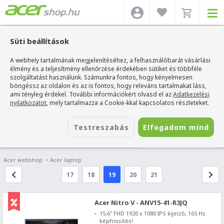
Süti beállítások
A webhely tartalmának megjelenítéséhez, a felhasználóbarát vásárlási
élmény és a teljesítmény ellenőrzése érdekében sütiket és többféle
szolgáltatást használunk. Számunkra fontos, hogy kényelmesen
böngéssz az oldalon és az is fontos, hogy releváns tartalmakat láss,
ami tényleg érdekel. További információkért olvasd el az
Adatkezelési
nyilatkozatot
, mely tartalmazza a Cookie-kkal kapcsolatos részleteket.
Testreszabás
Elfogadom mind
LAPTOP SZŰRŐ
Acer webshop
>
Acer laptop
17
18
19
20
21
Acer Nitro V - ANV15-41-R3JQ
15,6" FHD 1920 x 1080 IPS kijelző, 165 Hz
képfrissítés!