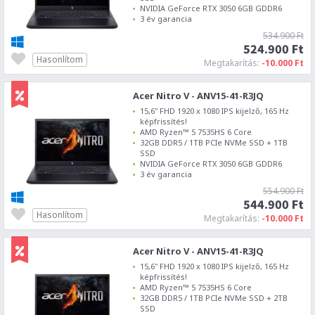
NVIDIA GeForce RTX 3050 6GB GDDR6
3 év garancia
534.900 Ft
524.900 Ft
Hasonlítom
Megtakarítás:
-10.000 Ft
Acer Nitro V - ANV15-41-R3JQ
15,6" FHD 1920 x 1080 IPS kijelző, 165 Hz
képfrissítés!
AMD Ryzen™ 5 7535HS 6 Core
32GB DDR5 / 1TB PCIe NVMe SSD + 1TB
SSD
NVIDIA GeForce RTX 3050 6GB GDDR6
3 év garancia
554.900 Ft
544.900 Ft
Hasonlítom
Megtakarítás:
-10.000 Ft
Acer Nitro V - ANV15-41-R3JQ
15,6" FHD 1920 x 1080 IPS kijelző, 165 Hz
képfrissítés!
AMD Ryzen™ 5 7535HS 6 Core
32GB DDR5 / 1TB PCIe NVMe SSD + 2TB
SSD