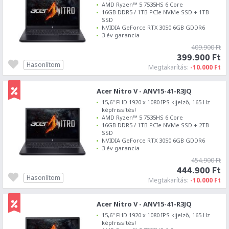
AMD Ryzen™ 5 7535HS 6 Core
16GB DDR5 / 1TB PCIe NVMe SSD + 1TB
SSD
NVIDIA GeForce RTX 3050 6GB GDDR6
3 év garancia
409.900 Ft
399.900 Ft
Hasonlítom
Megtakarítás:
-10.000 Ft
Acer Nitro V - ANV15-41-R3JQ
15,6" FHD 1920 x 1080 IPS kijelző, 165 Hz
képfrissítés!
AMD Ryzen™ 5 7535HS 6 Core
16GB DDR5 / 1TB PCIe NVMe SSD + 2TB
SSD
NVIDIA GeForce RTX 3050 6GB GDDR6
3 év garancia
454.900 Ft
444.900 Ft
Hasonlítom
Megtakarítás:
-10.000 Ft
Acer Nitro V - ANV15-41-R3JQ
15,6" FHD 1920 x 1080 IPS kijelző, 165 Hz
képfrissítés!