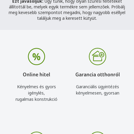
Ezt javasoljuk:
Úgy tűnik, hogy olyan szűrési feltéteket
állítottál be, melyek egyik termékre sem jellemzőek. Próbálj
meg kevesebb szempontot megadni, hogy nagyobb eséllyel
találjuk meg a keresett kütyüt.
Online hitel
Garancia otthonról
Kényelmes és gyors
Garanciális ügyintézés
igénylés,
kényelmesen, gyorsan
rugalmas konstrukció