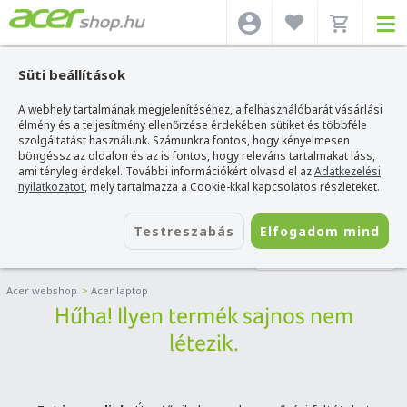
Süti beállítások
A webhely tartalmának megjelenítéséhez, a felhasználóbarát vásárlási
élmény és a teljesítmény ellenőrzése érdekében sütiket és többféle
szolgáltatást használunk. Számunkra fontos, hogy kényelmesen
böngéssz az oldalon és az is fontos, hogy releváns tartalmakat láss,
ami tényleg érdekel. További információkért olvasd el az
Adatkezelési
nyilatkozatot
, mely tartalmazza a Cookie-kkal kapcsolatos részleteket.
Testreszabás
Elfogadom mind
LAPTOP SZŰRŐ
Acer webshop
>
Acer laptop
Hűha! Ilyen termék sajnos nem
létezik.