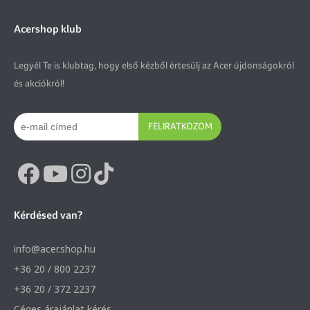
Acershop klub
Legyél Te is klubtag, hogy első kézből értesülj az Acer újdonságokról
és akciókról!
FELIRATKOZOM
Kérdésed van?
info@acer.shop.hu
+36 20 / 800 2237
+36 20 / 372 2237
Céges árajánlat kérés