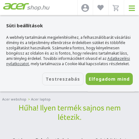
Süti beállítások
A webhely tartalmának megjelenítéséhez, a felhasználóbarát vásárlási
élmény és a teljesítmény ellenőrzése érdekében sütiket és többféle
szolgáltatást használunk. Számunkra fontos, hogy kényelmesen
böngéssz az oldalon és az is fontos, hogy releváns tartalmakat láss,
ami tényleg érdekel. További információkért olvasd el az
Adatkezelési
nyilatkozatot
, mely tartalmazza a Cookie-kkal kapcsolatos részleteket.
Testreszabás
Elfogadom mind
LAPTOP SZŰRŐ
Acer webshop
>
Acer laptop
Hűha! Ilyen termék sajnos nem
létezik.