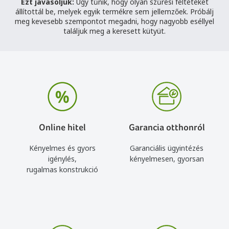
Ezt javasoljuk:
Úgy tűnik, hogy olyan szűrési feltéteket
állítottál be, melyek egyik termékre sem jellemzőek. Próbálj
meg kevesebb szempontot megadni, hogy nagyobb eséllyel
találjuk meg a keresett kütyüt.
Online hitel
Garancia otthonról
Kényelmes és gyors
Garanciális ügyintézés
igénylés,
kényelmesen, gyorsan
rugalmas konstrukció