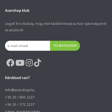
Acershop klub
Legyél Te is klubtag, hogy első kézből értesülj az Acer újdonságokról
és akciókról!
FELIRATKOZOM
Kérdésed van?
info@acer.shop.hu
+36 20 / 800 2237
+36 20 / 372 2237
Céges árajánlat kérés