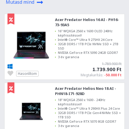
Mutasd mind
Acer Predator Helios 16 AI - PH16-
73-93A5
16" WQXGA 2560 x 1600 OLED 240Hz
képfrissítéssel!
Intel® Core™ Ultra 9 275HX 24 Core
32GB DDR5 / 1TB PCIe NVMe SSD + 2TB
SSD
NVIDIA GeForce RTX 5090 24GB GDDR7
3 év garancia
1.789.900 Ft
1.739.900 Ft
Hasonlítom
Megtakarítás:
-50.000 Ft
Acer Predator Helios Neo 18 AI -
PHN18-I71-928D
18" WQXGA 2560 x 1600 - 240Hz
képfrissítéssel!
Intel® Core™ Ultra 9 290HX Plus 24 Core
32GB DDR5 / 1TB PCIe Gen4 NVMe SSD +
1TB SSD
NVIDIA GeForce RTX 5070 8GB GDDR7
3 év garancia