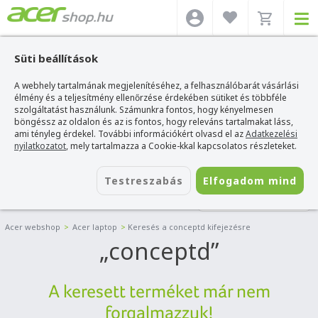
Süti beállítások
A webhely tartalmának megjelenítéséhez, a felhasználóbarát vásárlási
élmény és a teljesítmény ellenőrzése érdekében sütiket és többféle
szolgáltatást használunk. Számunkra fontos, hogy kényelmesen
böngéssz az oldalon és az is fontos, hogy releváns tartalmakat láss,
ami tényleg érdekel. További információkért olvasd el az
Adatkezelési
nyilatkozatot
, mely tartalmazza a Cookie-kkal kapcsolatos részleteket.
Testreszabás
Elfogadom mind
LAPTOP SZŰRŐ
Acer webshop
>
Acer laptop
>
Keresés a conceptd kifejezésre
conceptd
A keresett terméket már nem
forgalmazzuk!