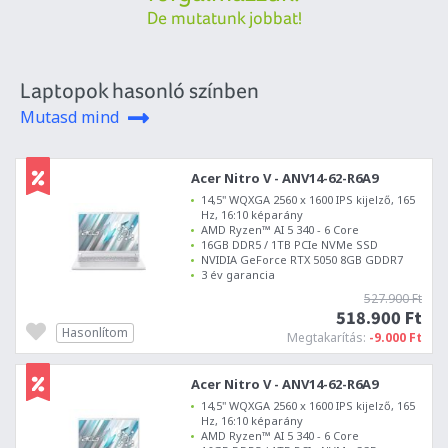
De mutatunk jobbat!
Laptopok hasonló színben
Mutasd mind
Acer Nitro V - ANV14-62-R6A9
14,5" WQXGA 2560 x 1600 IPS kijelző, 165
Hz, 16:10 képarány
AMD Ryzen™ AI 5 340 - 6 Core
16GB DDR5 / 1TB PCIe NVMe SSD
NVIDIA GeForce RTX 5050 8GB GDDR7
3 év garancia
527.900 Ft
518.900 Ft
Hasonlítom
Megtakarítás:
-9.000 Ft
Acer Nitro V - ANV14-62-R6A9
14,5" WQXGA 2560 x 1600 IPS kijelző, 165
Hz, 16:10 képarány
AMD Ryzen™ AI 5 340 - 6 Core