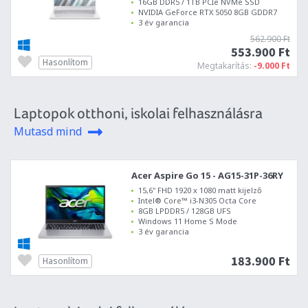
16GB DDR5 / 1TB PCIe NVMe SSD
NVIDIA GeForce RTX 5050 8GB GDDR7
3 év garancia
562.900 Ft
553.900 Ft
Hasonlítom
Megtakarítás:
-9.000 Ft
Laptopok otthoni, iskolai felhasználásra
Mutasd mind
Acer Aspire Go 15 - AG15-31P-36RY
15,6" FHD 1920 x 1080 matt kijelző
Intel® Core™ i3-N305 Octa Core
8GB LPDDR5 / 128GB UFS
Windows 11 Home S Mode
3 év garancia
183.900 Ft
Hasonlítom