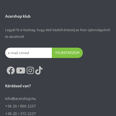
Acershop klub
Legyél Te is klubtag, hogy első kézből értesülj az Acer újdonságokról
és akciókról!
FELIRATKOZOM
Kérdésed van?
info@acer.shop.hu
+36 20 / 800 2237
+36 20 / 372 2237