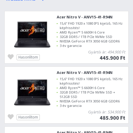
Acer Nitro V - ANV15-41-R94N
15,6" FHD 1920 x 1080 IPS kijelző, 165 Hz
képfrissítés!
AMD Ryzen™ 5 6600H 6 Core
32GB DDR5 / 1TB PCIe NVMe SSD
NVIDIA GeForce RTX 3050 6GB GDDR6
3 év garancia
Gyártói ár:
494.900 Ft
445.900 Ft
Hasonlítom
Acer Nitro V - ANV15-41-R94N
15,6" FHD 1920 x 1080 IPS kijelző, 165 Hz
képfrissítés!
AMD Ryzen™ 5 6600H 6 Core
32GB DDR5 / 1TB PCIe NVMe SSD +
512GB SSD
NVIDIA GeForce RTX 3050 6GB GDDR6
3 év garancia
Gyártói ár:
534.900 Ft
485.900 Ft
Hasonlítom
Acer Nitro V - ANV15-41-R94N