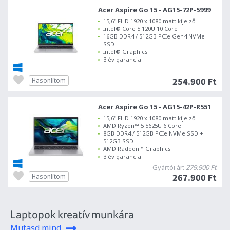
Acer Aspire Go 15 - AG15-72P-5999
15,6" FHD 1920 x 1080 matt kijelző
Intel® Core 5 120U 10 Core
16GB DDR4 / 512GB PCIe Gen4 NVMe
SSD
Intel® Graphics
3 év garancia
254.900 Ft
Hasonlítom
Acer Aspire Go 15 - AG15-42P-R551
15,6" FHD 1920 x 1080 matt kijelző
AMD Ryzen™ 5 5625U 6 Core
8GB DDR4 / 512GB PCIe NVMe SSD +
512GB SSD
AMD Radeon™ Graphics
3 év garancia
Gyártói ár:
279.900 Ft
267.900 Ft
Hasonlítom
Laptopok kreatív munkára
Mutasd mind