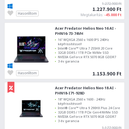
1.272.900 Ft
1.227.900 Ft
Hasonlítom
Megtakarítás:
-45.000 Ft
Acer Predator Helios Neo 16 AI -
PHN16-73-74VH
16" WQXGA 2560 x 1600 IPS 240Hz
képfrissítéssel!
Intel® Core™ Ultra 7 255HX 20 Core
32GB DDR5 / 1TB PCIe NVMe SSD
NVIDIA GeForce RTX 5070 8GB GDDR7
3 év garancia
1.153.900 Ft
Hasonlítom
Acer Predator Helios Neo 18 AI -
PHN18-I71-928D
18" WQXGA 2560 x 1600 - 240Hz
képfrissítéssel!
Intel® Core™ Ultra 9 290HX Plus 24 Core
32GB DDR5 / 1TB PCIe Gen4 NVMe SSD
NVIDIA GeForce RTX 5070 8GB GDDR7
3 év garancia
1.177.900 Ft