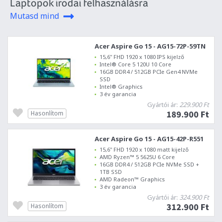
Laptopok irodai felhasználásra
Mutasd mind
Acer Aspire Go 15 - AG15-72P-59TN
15,6" FHD 1920 x 1080 IPS kijelző
Intel® Core 5 120U 10 Core
16GB DDR4 / 512GB PCIe Gen4 NVMe
SSD
Intel® Graphics
3 év garancia
Gyártói ár:
229.900 Ft
189.900 Ft
Hasonlítom
Acer Aspire Go 15 - AG15-42P-R551
15,6" FHD 1920 x 1080 matt kijelző
AMD Ryzen™ 5 5625U 6 Core
16GB DDR4 / 512GB PCIe NVMe SSD +
1TB SSD
AMD Radeon™ Graphics
3 év garancia
Gyártói ár:
324.900 Ft
312.900 Ft
Hasonlítom