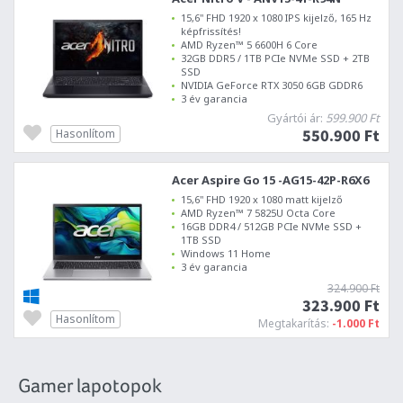
15,6" FHD 1920 x 1080 IPS kijelző, 165 Hz
képfrissítés!
AMD Ryzen™ 5 6600H 6 Core
32GB DDR5 / 1TB PCIe NVMe SSD + 2TB
SSD
NVIDIA GeForce RTX 3050 6GB GDDR6
3 év garancia
Gyártói ár:
599.900 Ft
550.900 Ft
Hasonlítom
Acer Aspire Go 15 -AG15-42P-R6X6
15,6" FHD 1920 x 1080 matt kijelző
AMD Ryzen™ 7 5825U Octa Core
16GB DDR4 / 512GB PCIe NVMe SSD +
1TB SSD
Windows 11 Home
3 év garancia
324.900 Ft
323.900 Ft
Hasonlítom
Megtakarítás:
-1.000 Ft
Gamer lapotopok