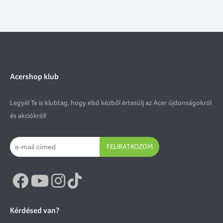
Acershop klub
Legyél Te is klubtag, hogy első kézből értesülj az Acer újdonságokról
és akciókról!
FELIRATKOZOM
Kérdésed van?