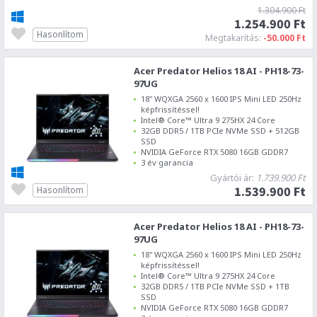
1.304.900 Ft
1.254.900 Ft
Hasonlítom
Megtakarítás:
-50.000 Ft
Acer Predator Helios 18 AI - PH18-73-
97UG
18" WQXGA 2560 x 1600 IPS Mini LED 250Hz
képfrissítéssel!
Intel® Core™ Ultra 9 275HX 24 Core
32GB DDR5 / 1TB PCIe NVMe SSD + 512GB
SSD
NVIDIA GeForce RTX 5080 16GB GDDR7
3 év garancia
Gyártói ár:
1.739.900 Ft
1.539.900 Ft
Hasonlítom
Acer Predator Helios 18 AI - PH18-73-
97UG
18" WQXGA 2560 x 1600 IPS Mini LED 250Hz
képfrissítéssel!
Intel® Core™ Ultra 9 275HX 24 Core
32GB DDR5 / 1TB PCIe NVMe SSD + 1TB
SSD
NVIDIA GeForce RTX 5080 16GB GDDR7