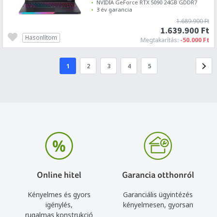
NVIDIA GeForce RTX 5090 24GB GDDR7
3 év garancia
1.689.900 Ft
1.639.900 Ft
Hasonlítom
Megtakarítás:
-50.000 Ft
1
2
3
4
5
Online hitel
Garancia otthonról
Kényelmes és gyors
Garanciális ügyintézés
igénylés,
kényelmesen, gyorsan
rugalmas konstrukció