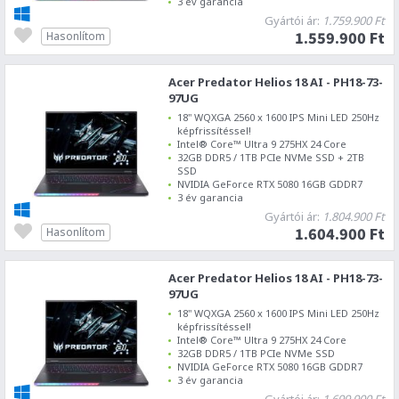
3 év garancia
Gyártói ár:
1.759.900 Ft
1.559.900 Ft
Hasonlítom
Acer Predator Helios 18 AI - PH18-73-
97UG
18" WQXGA 2560 x 1600 IPS Mini LED 250Hz
képfrissítéssel!
Intel® Core™ Ultra 9 275HX 24 Core
32GB DDR5 / 1TB PCIe NVMe SSD + 2TB
SSD
NVIDIA GeForce RTX 5080 16GB GDDR7
3 év garancia
Gyártói ár:
1.804.900 Ft
1.604.900 Ft
Hasonlítom
Acer Predator Helios 18 AI - PH18-73-
97UG
18" WQXGA 2560 x 1600 IPS Mini LED 250Hz
képfrissítéssel!
Intel® Core™ Ultra 9 275HX 24 Core
32GB DDR5 / 1TB PCIe NVMe SSD
NVIDIA GeForce RTX 5080 16GB GDDR7
3 év garancia