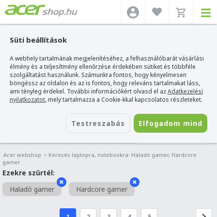
Süti beállítások
A webhely tartalmának megjelenítéséhez, a felhasználóbarát vásárlási
élmény és a teljesítmény ellenőrzése érdekében sütiket és többféle
szolgáltatást használunk. Számunkra fontos, hogy kényelmesen
böngéssz az oldalon és az is fontos, hogy releváns tartalmakat láss,
ami tényleg érdekel. További információkért olvasd el az
Adatkezelési
nyilatkozatot
, mely tartalmazza a Cookie-kkal kapcsolatos részleteket.
Testreszabás
Elfogadom mind
LAPTOP SZŰRŐ
Acer webshop
>
Keresés laptopra, notebookra: Haladó gamer, Hardcore
gamer
Ezekre szűrtél:
Haladó gamer
Hardcore gamer
1
2
3
4
5