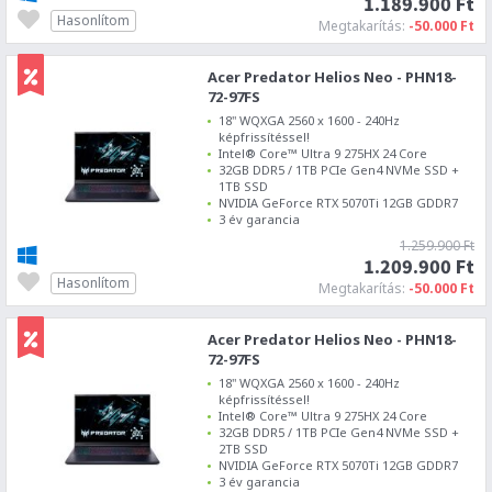
1.189.900 Ft
Hasonlítom
Megtakarítás:
-50.000 Ft
Acer Predator Helios Neo - PHN18-
72-97FS
18" WQXGA 2560 x 1600 - 240Hz
képfrissítéssel!
Intel® Core™ Ultra 9 275HX 24 Core
32GB DDR5 / 1TB PCIe Gen4 NVMe SSD +
1TB SSD
NVIDIA GeForce RTX 5070Ti 12GB GDDR7
3 év garancia
1.259.900 Ft
1.209.900 Ft
Hasonlítom
Megtakarítás:
-50.000 Ft
Acer Predator Helios Neo - PHN18-
72-97FS
18" WQXGA 2560 x 1600 - 240Hz
képfrissítéssel!
Intel® Core™ Ultra 9 275HX 24 Core
32GB DDR5 / 1TB PCIe Gen4 NVMe SSD +
2TB SSD
NVIDIA GeForce RTX 5070Ti 12GB GDDR7
3 év garancia