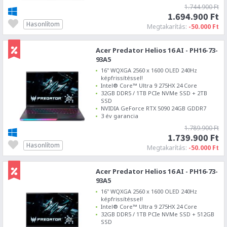
1.744.900 Ft
1.694.900 Ft
Hasonlítom
Megtakarítás:
-50.000 Ft
Acer Predator Helios 16 AI - PH16-73-
93A5
16" WQXGA 2560 x 1600 OLED 240Hz
képfrissítéssel!
Intel® Core™ Ultra 9 275HX 24 Core
32GB DDR5 / 1TB PCIe NVMe SSD + 2TB
SSD
NVIDIA GeForce RTX 5090 24GB GDDR7
3 év garancia
1.789.900 Ft
1.739.900 Ft
Hasonlítom
Megtakarítás:
-50.000 Ft
Acer Predator Helios 16 AI - PH16-73-
93A5
16" WQXGA 2560 x 1600 OLED 240Hz
képfrissítéssel!
Intel® Core™ Ultra 9 275HX 24 Core
32GB DDR5 / 1TB PCIe NVMe SSD + 512GB
SSD