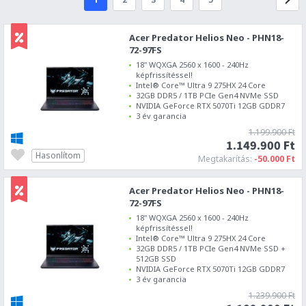
Acer Predator Helios Neo - PHN18-
72-97FS
18" WQXGA 2560 x 1600 - 240Hz
képfrissítéssel!
Intel® Core™ Ultra 9 275HX 24 Core
32GB DDR5 / 1TB PCIe Gen4 NVMe SSD
NVIDIA GeForce RTX 5070Ti 12GB GDDR7
3 év garancia
1.199.900 Ft
1.149.900 Ft
Hasonlítom
Megtakarítás:
-50.000 Ft
Acer Predator Helios Neo - PHN18-
72-97FS
18" WQXGA 2560 x 1600 - 240Hz
képfrissítéssel!
Intel® Core™ Ultra 9 275HX 24 Core
32GB DDR5 / 1TB PCIe Gen4 NVMe SSD +
512GB SSD
NVIDIA GeForce RTX 5070Ti 12GB GDDR7
3 év garancia
1.239.900 Ft