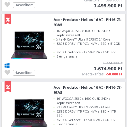
Gyártói ár:
1.699.900 Ft
1.499.900 Ft
Hasonlítom
Acer Predator Helios 16 AI - PH16-73-
93A5
16" WQXGA 2560 x 1600 OLED 240Hz
képfrissítéssel!
Intel® Core™ Ultra 9 275HX 24 Core
32GB DDR5 / 1TB PCIe NVMe SSD + 512GB
SSD
NVIDIA GeForce RTX 5090 24GB GDDR7
3 év garancia
1.724.900 Ft
1.674.900 Ft
Hasonlítom
Megtakarítás:
-50.000 Ft
Acer Predator Helios 16 AI - PH16-73-
93A5
16" WQXGA 2560 x 1600 OLED 240Hz
képfrissítéssel!
Intel® Core™ Ultra 9 275HX 24 Core
32GB DDR5 / 1TB PCIe NVMe SSD + 1TB
SSD
NVIDIA GeForce RTX 5090 24GB GDDR7
3 év garancia