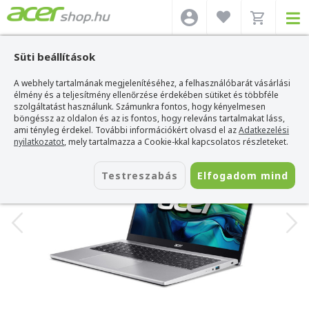
Süti beállítások
A webhely tartalmának megjelenítéséhez, a felhasználóbarát vásárlási
Acer webshop
>
Acer laptop
>
Aspire Go
>
Acer Aspire Go 15 -AG15-42P-R1ME
élmény és a teljesítmény ellenőrzése érdekében sütiket és többféle
Acer Aspire Go 15 -AG15-42P-R1ME
szolgáltatást használunk. Számunkra fontos, hogy kényelmesen
böngéssz az oldalon és az is fontos, hogy releváns tartalmakat láss,
Azonosító:
NX.J7XEU.003
ami tényleg érdekel. További információkért olvasd el az
Adatkezelési
nyilatkozatot
, mely tartalmazza a Cookie-kkal kapcsolatos részleteket.
Testreszabás
Elfogadom mind