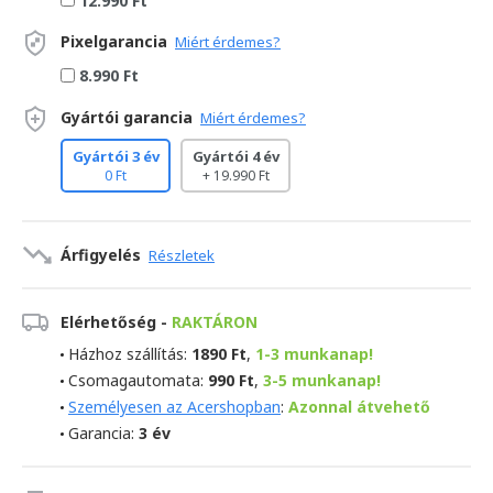
Pixelgarancia
Miért érdemes?
8.990 Ft
Gyártói garancia
Miért érdemes?
Gyártói 3 év
Gyártói 4 év
0 Ft
+ 19.990 Ft
Árfigyelés
Részletek
Elérhetőség -
RAKTÁRON
Házhoz szállítás:
1890 Ft
,
1-3 munkanap!
Csomagautomata:
990 Ft
,
3-5 munkanap!
Személyesen az Acershopban
:
Azonnal átvehető
Garancia:
3 év