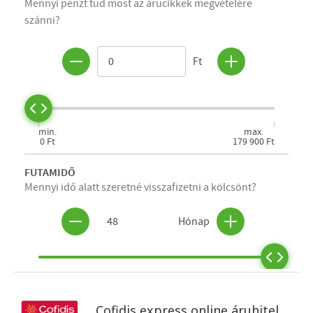
Cofidis express online áruhitel