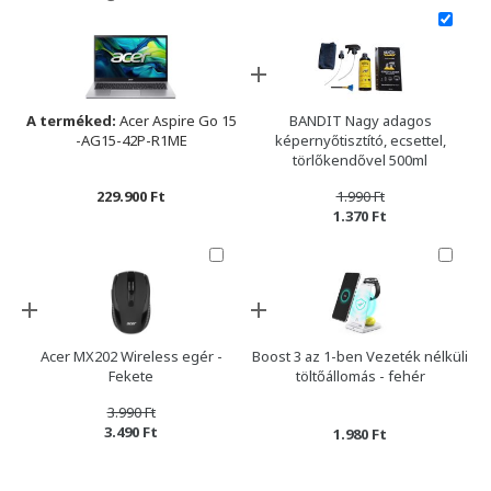
A terméked:
Acer Aspire Go 15
BANDIT Nagy adagos
-AG15-42P-R1ME
képernyőtisztító, ecsettel,
törlőkendővel 500ml
229.900 Ft
1.990 Ft
1.370 Ft
Acer MX202 Wireless egér -
Boost 3 az 1-ben Vezeték nélküli
Fekete
töltőállomás - fehér
3.990 Ft
3.490 Ft
1.980 Ft