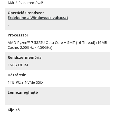
Már 3 év garanciával!
Operációs rendszer
Érdekelne a Windowsos változat
-
Processzor
AMD Ryzen™ 7 5825U Octa Core + SMT (16 Thread) (16MB
Cache, 2.00GHz - 4.50GHz)
Rendszermemória
16GB DDR4
Háttértár
1TB PCIe NVMe SSD
Lemezmeghajtó
-
Kijelző