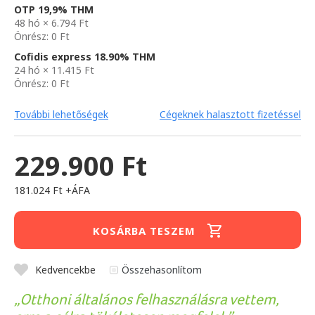
OTP 19,9% THM
48 hó × 6.794 Ft
Önrész: 0 Ft
Cofidis express 18.90% THM
24 hó × 11.415 Ft
Önrész: 0 Ft
További lehetőségek
Cégeknek halasztott fizetéssel
229.900 Ft
181.024 Ft +ÁFA
KOSÁRBA TESZEM
Kedvencekbe
Összehasonlítom
Otthoni általános felhasználásra vettem,