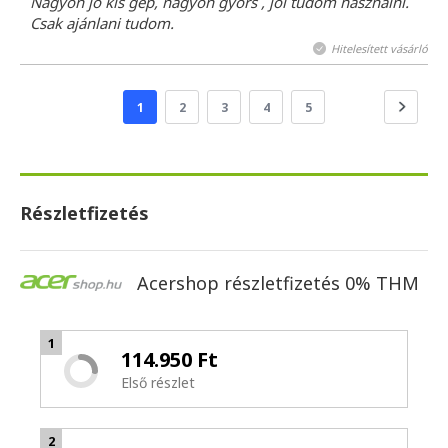
Nagyon jó kis gép, nagyon gyors , jól tudom használni.
Csak ajánlani tudom.
Hitelesített vásárló
1
2
3
4
5
Részletfizetés
Acershop részletfizetés 0% THM
1
114.950 Ft
Első részlet
2