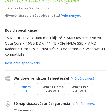
erre a célra tökéletesen megfelel.
T. Gyula
- Aspire Go tulajdonos
Vélemények
46 vevői visszajelzést olvashatsz!
Rövid specifikáció
15,6" FHD 1920 x 1080 matt kijelző
•
AMD Ryzen™ 7 5825U
Octa Core
•
16GB DDR4 / 1 TB PCIe NVMe SSD
•
AMD
Radeon™ Graphics
•
Ezüst szín
•
3 év garancia
•
Windows 11
kompatibilis
Részletes specifikáció
Windows rendszer telepítéssel
Miért érdemes?
Nincs
Win 11 Home
Win 11 Pro
0 Ft
+ 40.990 Ft
+ 45.990 Ft
30 nap visszavásárlási garancia
Miért érdemes?
12.990 Ft