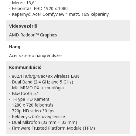
- Méret: 15,6"
- Felbontás: FHD 1920 x 1080
- Képernyő: Acer Comfyview™ matt, 16:9 képarány
Videovezérlő
AMD Radeon™ Graphics
Hang
Acer sztereó hangrendszer
Kommunikáció
- 802.11a/b/g/n/ac+ax wireless LAN
- Dual Band (2.4 GHz and 5 GHz)
- MU-MIMO RX technológia
- Bluetooth 5.1
- T-Type HD Kamera
- 1280 x 720 felbontás
- 720p HD video 30 fps
- Kékfényszűrős üveg lencse
- Dual Mikrofon (33 mm + 33 mm)
- Firmware Trusted Platform Module (TPM)