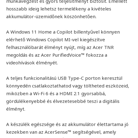
munkavégzést és gyors teljesítményt biztosít. Emellett
hosszabb ideig lehetsz termelékeny a kivételes
akkumulátor-üzemidőnek köszönhetően.
A Windows 11 Home a Copilot billentyűvel könnyen
elérhető Windows Copilot MI-vel kiegészítve
felhasználóbarát élményt nyújt, míg az Acer TNR
megoldás és az Acer PurifiedVoice™ fokozza a
videohívások élményét.
A teljes funkcionalitású USB Type-C porton keresztül
könnyedén csatlakoztathatod vagy töltheted eszközeid,
miközben a Wi-Fi 6 és a HDMI 2.1 gyorsabbá,
gördülékenyebbé és élvezetesebbé teszi a digitális
élményt.
A készülék egészsége és az akkumulátor élettartama jó
kezekben van az AcerSense™ segítségével, amely