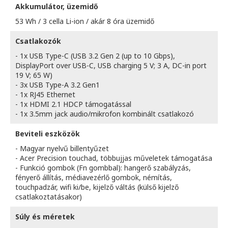
Akkumulátor, üzemidő
53 Wh / 3 cella Li-ion / akár 8 óra üzemidő
Csatlakozók
- 1x USB Type-C (USB 3.2 Gen 2 (up to 10 Gbps),
DisplayPort over USB-C, USB charging 5 V; 3 A, DC-in port
19 V; 65 W)
- 3x USB Type-A 3.2 Gen1
- 1x RJ45 Ethernet
- 1x HDMI 2.1 HDCP támogatással
- 1x 3.5mm jack audio/mikrofon kombinált csatlakozó
Beviteli eszközök
- Magyar nyelvű billentyűzet
- Acer Precision touchad, többujjas műveletek támogatása
- Funkció gombok (Fn gombbal): hangerő szabályzás,
fényerő állítás, médiavezérlő gombok, némítás,
touchpadzár, wifi ki/be, kijelző váltás (külső kijelző
csatlakoztatásakor)
Súly és méretek