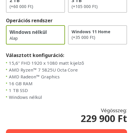
2 TB
3 TB
(+60 000 Ft)
(+105 000 Ft)
Operációs rendszer
Windows nélkül
Windows 11 Home
(+35 000 Ft)
Alap
Választott konfiguráció:
15,6" FHD 1920 x 1080 matt kijelző
AMD Ryzen™ 7 5825U Octa Core
AMD Radeon™ Graphics
16 GB RAM
1 TB SSD
Windows nélkül
Végösszeg:
229 900 Ft