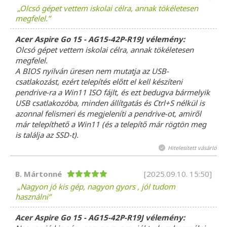
Olcsó gépet vettem iskolai célra, annak tökéletesen
megfelel.
Acer Aspire Go 15 - AG15-42P-R19J vélemény:
Olcsó gépet vettem iskolai célra, annak tökéletesen
megfelel.
A BIOS nyilván üresen nem mutatja az USB-
csatlakozást, ezért telepítés előtt el kell készíteni
pendrive-ra a Win11 ISO fájlt, és ezt bedugva bármelyik
USB csatlakozóba, minden állítgatás és Ctrl+S nélkül is
azonnal felismeri és megjeleníti a pendrive-ot, amiről
már telepíthető a Win11 (és a telepítő már rögtön meg
is találja az SSD-t).
Hitelesített vásárló
B. Mártonné
[2025.09.10. 15:50]
Nagyon jó kis gép, nagyon gyors , jól tudom
használni
Acer Aspire Go 15 - AG15-42P-R19J vélemény: