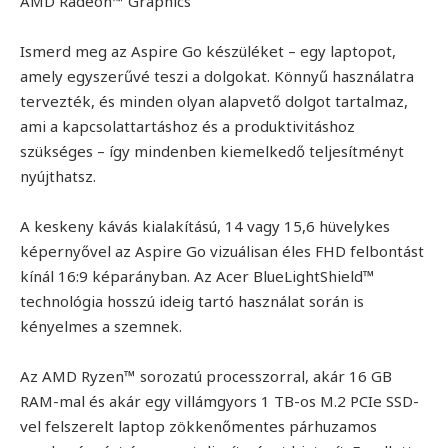
AMD Radeon™ Graphics
Ismerd meg az Aspire Go készüléket – egy laptopot,
amely egyszerűvé teszi a dolgokat. Könnyű használatra
tervezték, és minden olyan alapvető dolgot tartalmaz,
ami a kapcsolattartáshoz és a produktivitáshoz
szükséges – így mindenben kiemelkedő teljesítményt
nyújthatsz.
A keskeny kávás kialakítású, 14 vagy 15,6 hüvelykes
képernyővel az Aspire Go vizuálisan éles FHD felbontást
kínál 16:9 képarányban. Az Acer BlueLightShield™
technológia hosszú ideig tartó használat során is
kényelmes a szemnek.
Az AMD Ryzen™ sorozatú processzorral, akár 16 GB
RAM-mal és akár egy villámgyors 1 TB-os M.2 PCIe SSD-
vel felszerelt laptop zökkenőmentes párhuzamos