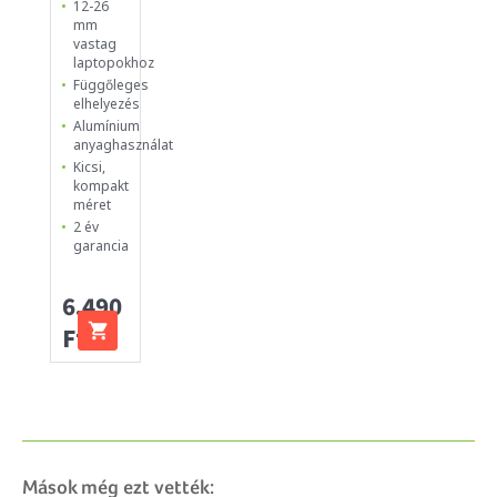
12-26
mm
vastag
laptopokhoz
Függőleges
elhelyezés
Alumínium
anyaghasználat
Kicsi,
kompakt
méret
2 év
garancia
6.490
Ft
Mások még ezt vették: