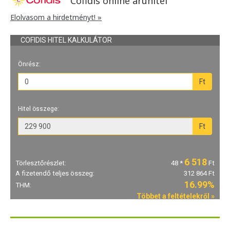
Cofidis online áruhitel
Elolvasom a hirdetményt! »