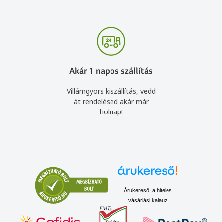
Akár 1 napos szállítás
Villámgyors kiszállítás, vedd
át rendelésed akár már
holnap!
Árukereső, a hiteles
vásárlási kalauz