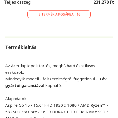
Teljes összeg:
231.270 Ft
2
TERMÉK A KOSÁRBA
Termékleírás
Az Acer laptopok tartós, megbízható és stílusos
eszközök.
Mindegyik modell - felszereltségtől függetlenül -
3 év
gyártói garanciával
kapható.
Alapadatok:
Aspire Go 15 / 15,6" FHD 1920 x 1080 / AMD Ryzen™ 7
5825U Octa Core / 16GB DDR4 / 1 TB PCIe NVMe SSD /