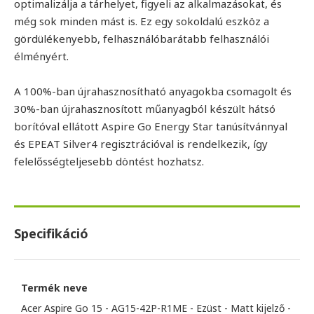
optimalizálja a tárhelyet, figyeli az alkalmazásokat, és
még sok minden mást is. Ez egy sokoldalú eszköz a
gördülékenyebb, felhasználóbarátabb felhasználói
élményért.
A 100%-ban újrahasznosítható anyagokba csomagolt és
30%-ban újrahasznosított műanyagból készült hátsó
borítóval ellátott Aspire Go Energy Star tanúsítvánnyal
és EPEAT Silver4 regisztrációval is rendelkezik, így
felelősségteljesebb döntést hozhatsz.
Specifikáció
Termék neve
Acer Aspire Go 15 - AG15-42P-R1ME - Ezüst - Matt kijelző -