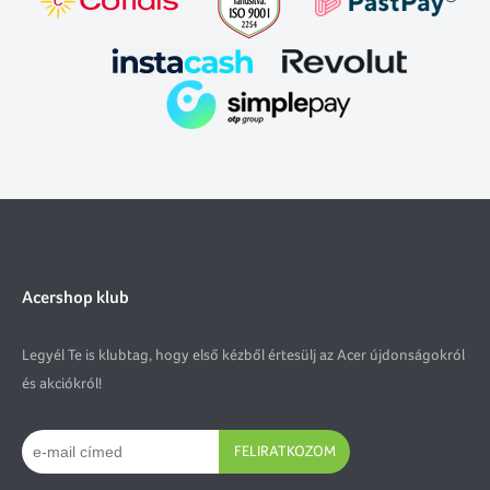
Acershop klub
Legyél Te is klubtag, hogy első kézből értesülj az Acer újdonságokról
és akciókról!
FELIRATKOZOM