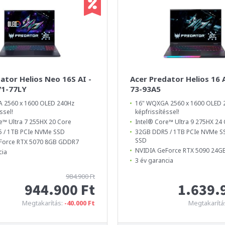
ator Helios Neo 16S AI -
Acer Predator Helios 16 
1-77LY
73-93A5
 2560 x 1600 OLED 240Hz
16" WQXGA 2560 x 1600 OLED 
ssel!
képfrissítéssel!
e™ Ultra 7 255HX 20 Core
Intel® Core™ Ultra 9 275HX 24
 / 1TB PCIe NVMe SSD
32GB DDR5 / 1TB PCIe NVMe S
SSD
Force RTX 5070 8GB GDDR7
NVIDIA GeForce RTX 5090 24
cia
3 év garancia
984.900 Ft
944.900 Ft
1.639.
Megtakarítás:
-40.000 Ft
Megtakarítá