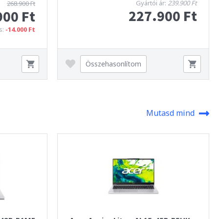
Gyártói ár:
239.900 Ft
268.900 Ft
227.900 Ft
900 Ft
s:
-14.000 Ft
Összehasonlítom
Mutasd mind