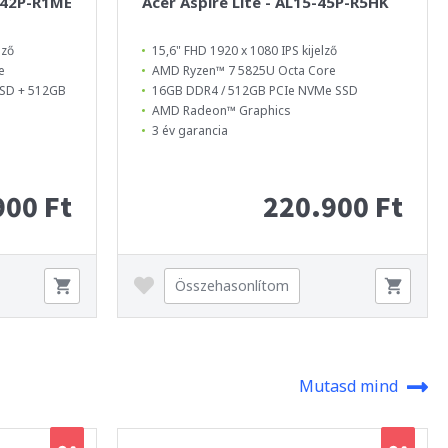
-42P-R1ME
Acer Aspire Lite - AL15-45P-R5HK
lző
15,6" FHD 1920 x 1080 IPS kijelző
e
AMD Ryzen™ 7 5825U Octa Core
SSD + 512GB
16GB DDR4 / 512GB PCIe NVMe SSD
AMD Radeon™ Graphics
3 év garancia
900 Ft
220.900 Ft
Összehasonlítom
Mutasd mind