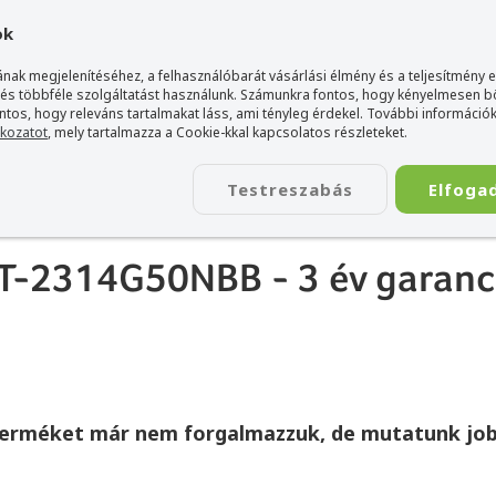
gyarország Acer márkaboltja
+36 20 / 800 2237
+36 20 / 372 2
ok
nak megjelenítéséhez, a felhasználóbarát vásárlási élmény és a teljesítmény 
 és többféle szolgáltatást használunk. Számunkra fontos, hogy kényelmesen 
ontos, hogy releváns tartalmakat láss, ami tényleg érdekel. További információk
tkozatot
, mely tartalmazza a Cookie-kkal kapcsolatos részleteket.
TÁSKA
ÉLETSTÍLUS
KIEGÉSZÍTŐ
KAPCSOLAT
Testreszabás
Elfoga
év garanciával + ajándék Office Business
T-2314G50NBB - 3 év garanci
terméket már nem forgalmazzuk, de mutatunk job