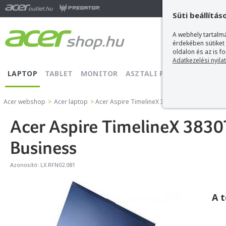
Ma
Süti beállítás
A webhely tartalmá
érdekében sütiket
oldalon és az is f
Adatkezelési nyila
LAPTOP
TABLET
MONITOR
ASZTALI PC
PROJEKTOR
Acer webshop
>
Acer laptop
>
Acer Aspire TimelineX 3830T-2314G50NBB - 3 
Acer Aspire TimelineX 3830
Business
Azonosító:
LX.RFN02.081
A 