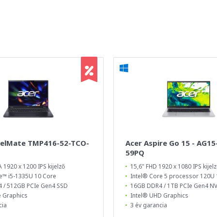
velMate TMP416-52-TCO-
Acer Aspire Go 15 - AG15
59PQ
1920 x 1200 IPS kijelző
15,6" FHD 1920 x 1080 IPS kijel
e™ i5-1335U 10 Core
Intel® Core 5 processor 120U 
 / 512GB PCIe Gen4 SSD
16GB DDR4 / 1TB PCIe Gen4 N
Xe Graphics
Intel® UHD Graphics
cia
3 év garancia