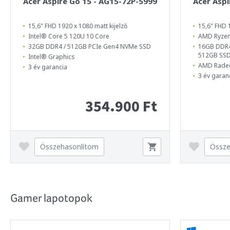
Acer Aspire Go 15 - AG15-72P-5999
Acer Aspi
15,6" FHD 1920 x 1080 matt kijelző
15,6" FHD 
Intel® Core 5 120U 10 Core
AMD Ryzen
32GB DDR4 / 512GB PCIe Gen4 NVMe SSD
16GB DDR4
512GB SS
Intel® Graphics
AMD Rade
3 év garancia
3 év garan
354.900 Ft
Összehasonlítom
Össze
Gamer lapotopok