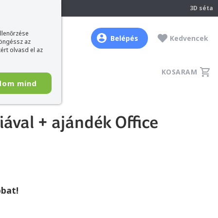
237
3D séta
ellenőrzése
Belépés
Kedvencek
böngéssz az
ért olvasd el az
KOSARAM
dom mind
ával + ajándék Office
bat!