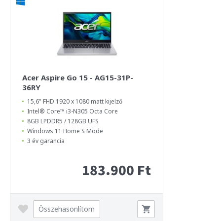
Acer Aspire Go 15 - AG15-31P-
36RY
15,6" FHD 1920 x 1080 matt kijelző
Intel® Core™ i3-N305 Octa Core
8GB LPDDR5 / 128GB UFS
Windows 11 Home S Mode
3 év garancia
183.900 Ft
Összehasonlítom