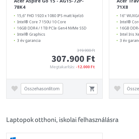
Acer Aspire Go 15 - AG15-72P-
Acer Tra
78K4
71X8
15,6" FHD 1920 x 1080 IPS matt kijelző
16" WUXGA 
Intel® Core 7 150U 10 Core
Intel® Cor
16GB DDR4 / 1TB PCIe Gen4 NVMe SSD
16GB DDR4
Intel® Graphics
Intel Iris 
3 év garancia
3 év garan
319.900 Ft
307.900 Ft
Megtakarítás:
-12.000 Ft
Összehasonlítom
Össze
Laptopok otthoni, iskolai felhasználásra