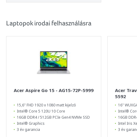
Laptopok irodai felhasználásra
Acer Aspire Go 15 - AG15-72P-5999
Acer Tra
5592
15,6" FHD 1920 x 1080 matt kijelző
16" WUXGA 
Intel® Core 5 120U 10 Core
Intel® Cor
16GB DDR4 / 512GB PCIe Gen4 NVMe SSD
16GB DDR4
Intel® Graphics
Intel Iris 
3 év garancia
3 év garan