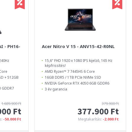
AI - PH16-
Acer Nitro V 15 - ANV15-42-R0NL
240Hz
15,6" FHD 1920 x 1080 IPS kijelző, 165 Hz
képfrissítés!
 Core
AMD Ryzen™ 7 7445HS 6 Core
SD + 512GB
16GB DDR5 / 1TB PCIe NVMe SSD
NVIDIA GeForce RTX 4050 6GB GDDR6
GB GDDR7
3 év garancia
1.689.900 Ft
379.900 Ft
900 Ft
377.900 Ft
s:
-50.000 Ft
Megtakarítás:
-2.000 Ft