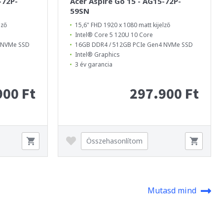
-72P-
Acer Aspire Go 15 - AG15-72P-
59SN
lző
15,6" FHD 1920 x 1080 matt kijelző
Intel® Core 5 120U 10 Core
4 NVMe SSD
16GB DDR4 / 512GB PCIe Gen4 NVMe SSD
Intel® Graphics
3 év garancia
900 Ft
297.900 Ft
Összehasonlítom
Mutasd mind