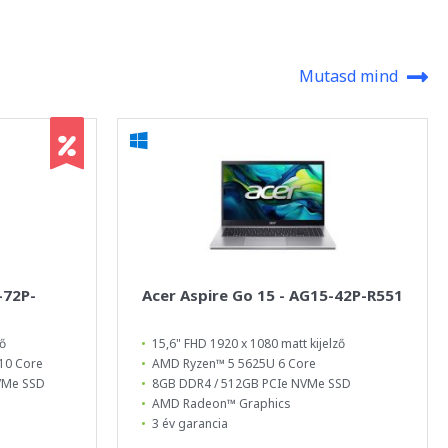
Mutasd mind
-72P-
Acer Aspire Go 15 - AG15-42P-R551
ző
15,6" FHD 1920 x 1080 matt kijelző
10 Core
AMD Ryzen™ 5 5625U 6 Core
VMe SSD
8GB DDR4 / 512GB PCIe NVMe SSD
AMD Radeon™ Graphics
3 év garancia