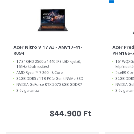
Acer Nitro V 17 AI - ANV17-41-
Acer Pred
R094
PHN16S-7
17,3" QHD 2560 x 1440 IPS LED kijelző,
16" WQXGA
165Hz képfrissítés!
képfrissíté
AMD Ryzen™ 7 260 - 8 Core
Intel® Cor
32GB DDR5 / 1TB PCIe Gen4 NVMe SSD
32GB DDR5
NVIDIA GeForce RTX 5070 8GB GDDR7
NVIDIA Ge
3 év garancia
3 év garan
844.900 Ft