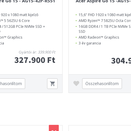
re Go 15 - AG15-42P-R551
Acer Aspire Go 15 -AG15
1920 x 1080 matt kijelző
15,6" FHD 1920 x 1080 matt kije
™ 5 5625U 6 Core
AMD Ryzen™ 7 5825U Octa Cor
 / 512GB PCIe NVMe SSD +
16GB DDR4 / 1 TB PCIe NVMe 
D
SSD
on™ Graphics
AMD Radeon™ Graphics
cia
3 év garancia
Gyártói ár:
339.900 Ft
327.900 Ft
304.
hasonlítom
Összehasonlítom