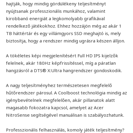
hajtják, hogy mindig gördülékeny teljesítményt
nyújtsanak professzionális munkához, valamint
kirobbanó energiát a legkomolyabb grafikával
rendelkező játékokhoz. Ehhez hozzájön még az akár 1
TB háttértár és egy villámgyors SSD meghajtó is, mely
biztosítja, hogy a rendszer mindig ugrásra készen álljon.
A tökéletes képi megjelenítésért Full HD IPS kijelzők
felelnek, akár 180Hz képfrissítéssel, míg a páratlan
hangzásról a DTS® X:Ultra hangrendszer gondoskodik.
A nagy teljesítményhez természetesen megfelelő
hűtőrendszer párosul. A Coolboost technológia mindig az
igénybevételnek megfelelően, akár pillanatok alatt
magasabb fokozatra kapcsol, amelyet az Acer
NitroSense segítségével manuálisan is szabályozhatunk.
Professzionális felhasználás, komoly játék teljesítmény?