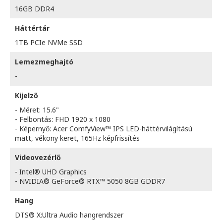
16GB DDR4
Háttértár
1TB PCIe NVMe SSD
Lemezmeghajtó
-
Kijelző
- Méret: 15.6"
- Felbontás: FHD 1920 x 1080
- Képernyő: Acer ComfyView™ IPS LED-háttérvilágítású
matt, vékony keret, 165Hz képfrissítés
Videovezérlő
- Intel® UHD Graphics
- NVIDIA® GeForce® RTX™ 5050 8GB GDDR7
Hang
DTS® X:Ultra Audio hangrendszer