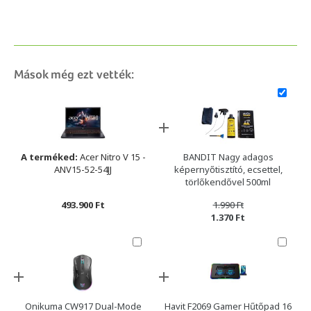
Mások még ezt vették:
A terméked:
Acer Nitro V 15 -
BANDIT Nagy adagos
ANV15-52-54JJ
képernyőtisztító, ecsettel,
törlőkendővel 500ml
493.900 Ft
1.990 Ft
1.370 Ft
Onikuma CW917 Dual-Mode
Havit F2069 Gamer Hűtőpad 16