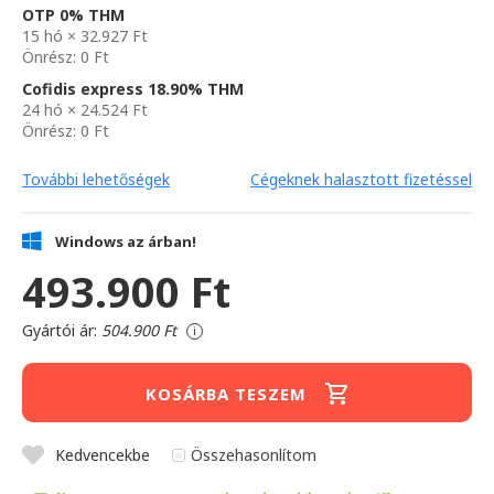
OTP 0% THM
15 hó × 32.927 Ft
Önrész: 0 Ft
Cofidis express 18.90% THM
24 hó × 24.524 Ft
Önrész: 0 Ft
További lehetőségek
Cégeknek halasztott fizetéssel
Windows az árban!
493.900 Ft
Gyártói ár:
504.900 Ft
i
KOSÁRBA TESZEM
Kedvencekbe
Összehasonlítom