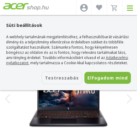
Süti beállítások
A webhely tartalmának megjelenítéséhez, a felhasználóbarát vásárlási
Acer webshop
>
Acer laptop
>
Nitro
>
Acer Nitro V 15 - ANV15-52-54JJ
élmény és a teljesítmény ellenőrzése érdekében sütiket és többféle
Acer Nitro V 15 - ANV15-52-54JJ
szolgáltatást használunk. Számunkra fontos, hogy kényelmesen
böngéssz az oldalon és az is fontos, hogy releváns tartalmakat láss,
Azonosító:
NH.QZ7EU.00T_WIN
ami tényleg érdekel. További információkért olvasd el az
Adatkezelési
nyilatkozatot
, mely tartalmazza a Cookie-kkal kapcsolatos részleteket.
Testreszabás
Elfogadom mind