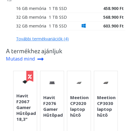
16 GB memória
1 TB SSD
458.900 Ft
32 GB memória
1 TB SSD
568.900 Ft
32 GB memória
1 TB SSD
603.900 Ft
További termékvariációk (4)
A termékhez ajánljuk
Mutasd mind
Havit
Co
Havit
Meetion
Meetion
F2067
TH
F2076
CP2020
CP3030
Gamer
Ga
Gamer
laptop
laptop
Hűtőpad
Hű
Hűtőpad
hűtő
hűtő
18,3"
15,