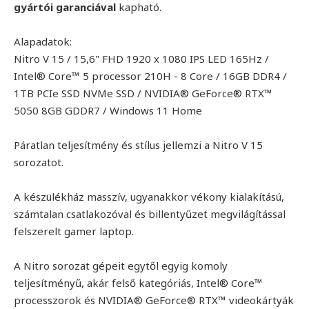
gyártói garanciával
kapható.
Alapadatok:
Nitro V 15 / 15,6" FHD 1920 x 1080 IPS LED 165Hz /
Intel® Core™ 5 processor 210H - 8 Core / 16GB DDR4 /
1TB PCIe SSD NVMe SSD / NVIDIA® GeForce® RTX™
5050 8GB GDDR7 / Windows 11 Home
Páratlan teljesítmény és stílus jellemzi a Nitro V 15
sorozatot.
A készülékház masszív, ugyanakkor vékony kialakítású,
számtalan csatlakozóval és billentyűzet megvilágítással
felszerelt gamer laptop.
A Nitro sorozat gépeit egytől egyig komoly
teljesítményű, akár felső kategóriás, Intel® Core™
processzorok és NVIDIA® GeForce® RTX™ videokártyák