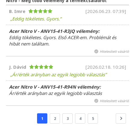
Nitro - Még több vélemény a termékcsaládról:
B. Imre
[2026.06.23. 07:39]
Eddig tökéletes. Gyors.
Acer Nitro V - ANV15-41-R3JQ vélemény:
Eddig tökéletes. Gyors. Első ACER-em. Problémát és
hibát nem találtam.
Hitelesített vásárló
J. Dávid
[2026.02.18. 10:26]
Ár/érték arányban az egyik legjobb választás
Acer Nitro V - ANV15-41-R94N vélemény:
Ár/érték arányban az egyik legjobb választás
Hitelesített vásárló
1
2
3
4
5