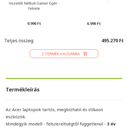
Vezeték Nélküli Gamer Egér -
Fekete
9.990 Ft
6.990 Ft
Teljes összeg:
495.270 Ft
2
TERMÉK A KOSÁRBA
Termékleírás
Az Acer laptopok tartós, megbízható és stílusos
eszközök.
Mindegyik modell - felszereltségtől függetlenül -
3 év