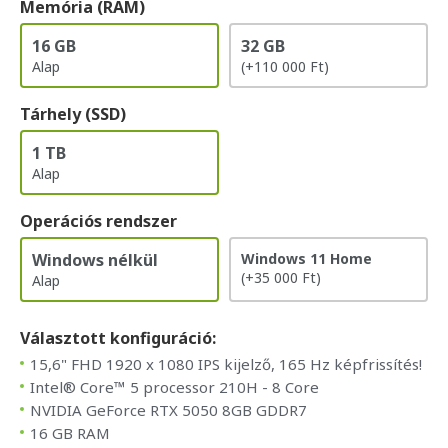
Memória (RAM)
16 GB
32 GB
Alap
(+110 000 Ft)
Tárhely (SSD)
1 TB
Alap
Operációs rendszer
Windows nélkül
Windows 11 Home
(+35 000 Ft)
Alap
Választott konfiguráció:
15,6" FHD 1920 x 1080 IPS kijelző, 165 Hz képfrissítés!
Intel® Core™ 5 processor 210H - 8 Core
NVIDIA GeForce RTX 5050 8GB GDDR7
16 GB RAM