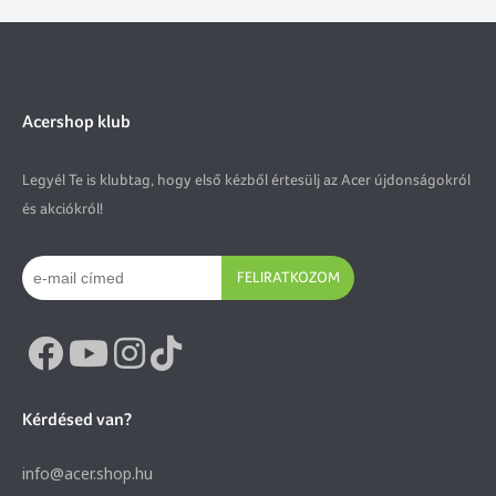
Acershop klub
Legyél Te is klubtag, hogy első kézből értesülj az Acer újdonságokról
és akciókról!
FELIRATKOZOM
Kérdésed van?
info@acer.shop.hu