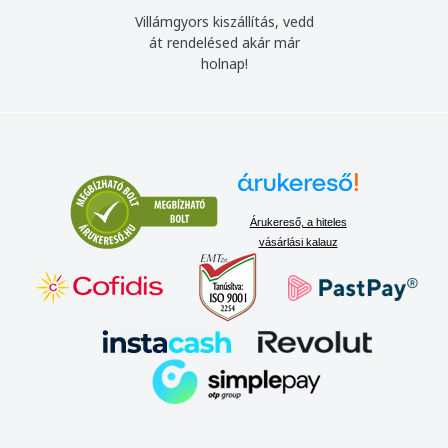
Villámgyors kiszállítás, vedd
át rendelésed akár már
holnap!
Árukereső, a hiteles
vásárlási kalauz