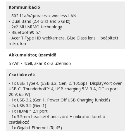
Kommunikáció
- 802.11a/b/g/n/ac+ax wireless LAN
- Dual Band (2.4 GHz and 5 GHz)
- 2x2 MU-MIMO technology
- Bluetooth® 5.1
- Acer T-Type HD webkamera, Blue Glass lens + beépített
mikrofon
Akkumulátor, üzemidő
57Wh / 4cell, akár 8 óra üzemidő
Csatlakozók
- 1x USB Type-C (USB 3.2, Gen. 2, 10Gbps, DisplayPort over
USB-C, Thunderbolt™ 4, USB charging 5 V; 3 A, DC-in port
20 V; 65 W)
- 1x USB 3.2 (Gen.1, Power Off USB Charging funkció)
- 2x USB 3.2 (Gen.1)
- 1x HDMI™ 2.1 port
- 1x 3.5mm headset/hangszóró + mikrofon kombó
csatlakozó
- 1x Gigabit Ethernet (RJ-45)