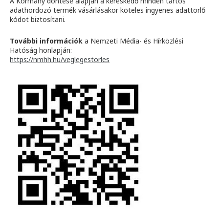
A Kormány döntése alapján a kereskedő minden tartós
adathordozó termék vásárlásakor köteles ingyenes adattörlő
kódot biztosítani.
További információk
a Nemzeti Média- és Hírközlési
Hatóság honlapján:
https://nmhh.hu/veglegestorles