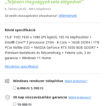
Teljesen megvagyok vele elégedve!
K. Tamás László
- Nitro tulajdonos
Vélemények
32 vevői visszajelzést olvashatsz!
Rövid specifikáció
15,6" FHD 1920 x 1080 IPS kijelző, 165 Hz képfrissítés!
•
Intel® Core™ 5 processor 210H - 8 Core
•
16GB DDR4 / 1TB
PCIe NVMe SSD
•
NVIDIA GeForce RTX 5050 8GB GDDR7
•
Prémium kivitelezés és felszereltség
•
Fekete szín, 3 év
garancia
•
Windows 11 Home
Részletes specifikáció
Windows rendszer telepítése
Miért érdemes?
6.990 Ft
5.990 Ft
30 nap visszavásárlási garancia
Miért érdemes?
19.990 Ft