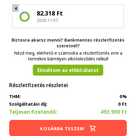
4
82.318 Ft
2026.11.07.
Biztosra akarsz menni? Bankmentes részletfizetés
szeretnél?
Nézd meg, elérhető-e számodra a részletfizetés erre a
termékre bármilyen elköteleződés nélkül!
Elindítom az előbírálatot
Részletfizetés részletei
THM:
0%
Szolgáltatási díj:
0 Ft
Teljesen fizetendő:
493.900 Ft
KOSÁRBA TESZEM