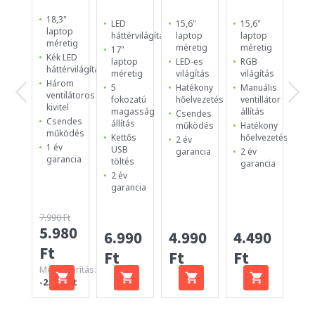
18,3"
15
LED
15,6"
15,6"
laptop
la
háttérvilágítás
laptop
laptop
méretig
mé
méretig
méretig
17"
Kék LED
2
laptop
LED-es
RGB
háttérvilágítás
be
méretig
világítás
világítás
ul
Három
5
Hatékony
Manuális
12
ventilátoros
fokozatú
hőelvezetés
ventillátor
es
kivitel
magasság
állítás
Csendes
ve
Csendes
állítás
működés
Hatékony
Ma
működés
Kettős
hőelvezetés
2 év
Cs
1 év
USB
garancia
2 év
ki
garancia
töltés
garancia
1 
2 év
ga
garancia
7.990 Ft
5.980
4.
6.990
4.990
4.490
Ft
Ft
Ft
Ft
Ft
Megtakarítás:
-2.010 Ft