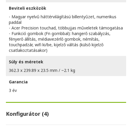
Beviteli eszközök
- Magyar nyelvű háttérvilágítású billentyűzet, numerikus
paddal
- Acer Precision touchad, többujjas műveletek támogatása
- Funkció gombok (Fn gombbal): hangerő szabályzás,
fényerő állítás, médiavezérlő gombok, némítás,
touchpadzár, wifi ki/be, kijelző váltás (külső kijelző
csatlakoztatásakor)
Súly és méretek
362.3 x 239.89 x 23.5 mm / ~2.1 kg
Garancia
3 év
Konfigurátor (4)