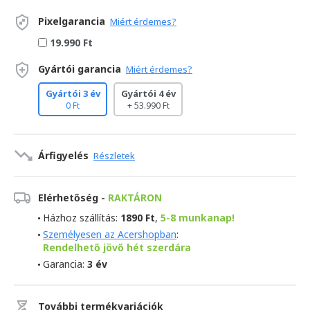
Pixelgarancia
Miért érdemes?
19.990 Ft
Gyártói garancia
Miért érdemes?
Gyártói 3 év
Gyártói 4 év
0 Ft
+ 53.990 Ft
Árfigyelés
Részletek
Elérhetőség -
RAKTÁRON
Házhoz szállítás:
1890 Ft
,
5-8 munkanap!
Személyesen az Acershopban
:
Rendelhető jövő hét szerdára
Garancia:
3 év
További termékvariációk