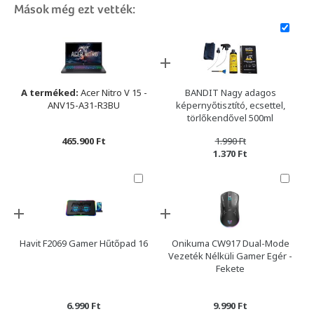
Mások még ezt vették:
A terméked:
Acer Nitro V 15 -
BANDIT Nagy adagos
ANV15-A31-R3BU
képernyőtisztító, ecsettel,
törlőkendővel 500ml
465.900 Ft
1.990 Ft
1.370 Ft
Havit F2069 Gamer Hűtőpad 16
Onikuma CW917 Dual-Mode
Vezeték Nélküli Gamer Egér -
Fekete
6.990 Ft
9.990 Ft