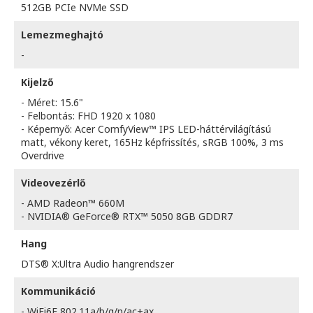
512GB PCIe NVMe SSD
Lemezmeghajtó
-
Kijelző
- Méret: 15.6"
- Felbontás: FHD 1920 x 1080
- Képernyő: Acer ComfyView™ IPS LED-háttérvilágítású
matt, vékony keret, 165Hz képfrissítés, sRGB 100%, 3 ms
Overdrive
Videovezérlő
- AMD Radeon™ 660M
- NVIDIA® GeForce® RTX™ 5050 8GB GDDR7
Hang
DTS® X:Ultra Audio hangrendszer
Kommunikáció
- WiFi6E 802.11a/b/g/n/ac+ax