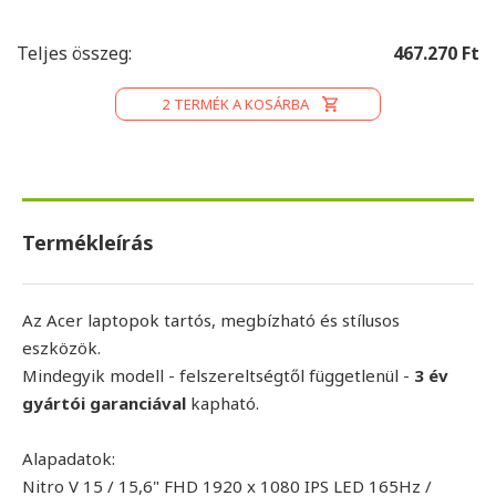
Teljes összeg:
467.270 Ft
2
TERMÉK A KOSÁRBA
Termékleírás
Az Acer laptopok tartós, megbízható és stílusos
eszközök.
Mindegyik modell - felszereltségtől függetlenül -
3 év
gyártói garanciával
kapható.
Alapadatok:
Nitro V 15 / 15,6" FHD 1920 x 1080 IPS LED 165Hz /