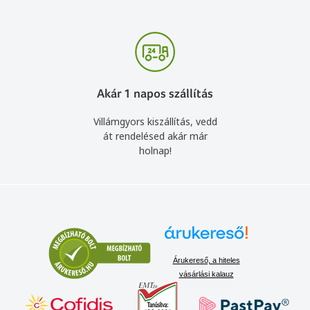
Akár 1 napos szállítás
Villámgyors kiszállítás, vedd
át rendelésed akár már
holnap!
Árukereső, a hiteles
vásárlási kalauz