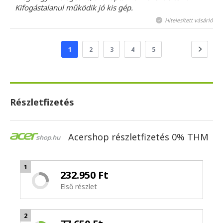
Kifogástalanul működik jó kis gép.
Hitelesített vásárló
1
2
3
4
5
Részletfizetés
Acershop részletfizetés 0% THM
1
232.950 Ft
Első részlet
2