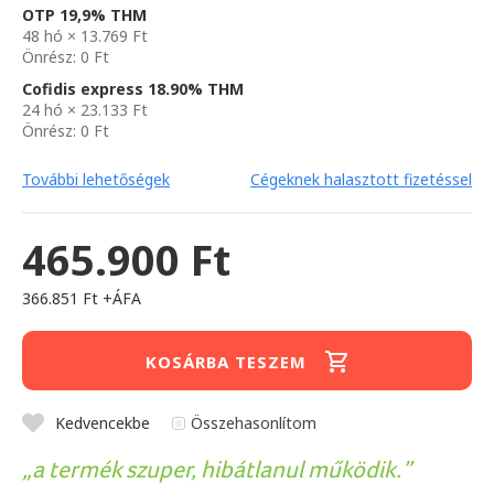
OTP 19,9% THM
48 hó × 13.769 Ft
Önrész: 0 Ft
Cofidis express 18.90% THM
24 hó × 23.133 Ft
Önrész: 0 Ft
További lehetőségek
Cégeknek halasztott fizetéssel
465.900 Ft
366.851 Ft +ÁFA
KOSÁRBA TESZEM
Kedvencekbe
Összehasonlítom
a termék szuper, hibátlanul működik.