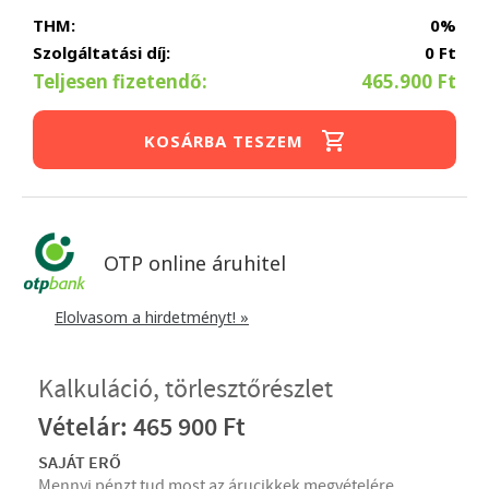
THM:
0%
Szolgáltatási díj:
0 Ft
Teljesen fizetendő:
465.900 Ft
KOSÁRBA TESZEM
OTP online áruhitel
Elolvasom a hirdetményt! »