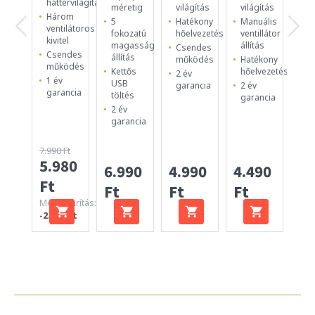
háttérvilágítás
be
méretig
világítás
világítás
ul
Három
5
Hatékony
Manuális
12
ventilátoros
fokozatú
hőelvezetés
ventillátor
es
kivitel
magasság
állítás
Csendes
ve
Csendes
állítás
működés
Hatékony
Ma
működés
Kettős
hőelvezetés
2 év
Cs
1 év
USB
garancia
2 év
ki
garancia
töltés
garancia
1 
2 év
ga
garancia
7.990 Ft
5.980
4.
6.990
4.990
4.490
Ft
Ft
Ft
Ft
Ft
Megtakarítás:
-2.010 Ft