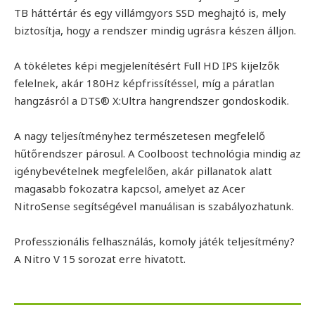
TB háttértár és egy villámgyors SSD meghajtó is, mely
biztosítja, hogy a rendszer mindig ugrásra készen álljon.
A tökéletes képi megjelenítésért Full HD IPS kijelzők
felelnek, akár 180Hz képfrissítéssel, míg a páratlan
hangzásról a DTS® X:Ultra hangrendszer gondoskodik.
A nagy teljesítményhez természetesen megfelelő
hűtőrendszer párosul. A Coolboost technológia mindig az
igénybevételnek megfelelően, akár pillanatok alatt
magasabb fokozatra kapcsol, amelyet az Acer
NitroSense segítségével manuálisan is szabályozhatunk.
Professzionális felhasználás, komoly játék teljesítmény?
A Nitro V 15 sorozat erre hivatott.