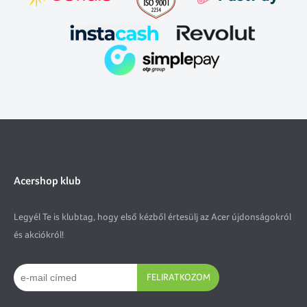
Acershop klub
Legyél Te is klubtag, hogy első kézből értesülj az Acer újdonságokról
és akciókról!
FELIRATKOZOM