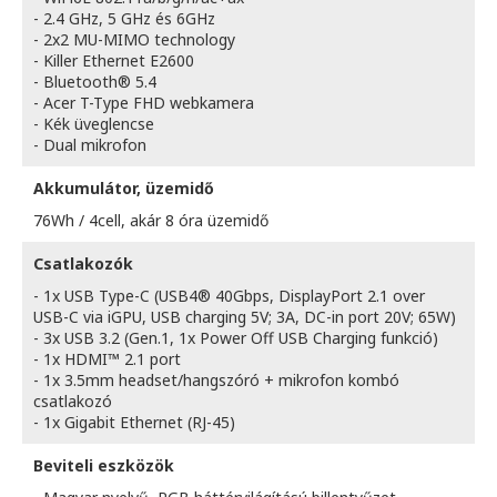
- 2.4 GHz, 5 GHz és 6GHz
- 2x2 MU-MIMO technology
- Killer Ethernet E2600
- Bluetooth® 5.4
- Acer T-Type FHD webkamera
- Kék üveglencse
- Dual mikrofon
Akkumulátor, üzemidő
76Wh / 4cell, akár 8 óra üzemidő
Csatlakozók
- 1x USB Type-C (USB4® 40Gbps, DisplayPort 2.1 over
USB-C via iGPU, USB charging 5V; 3A, DC-in port 20V; 65W)
- 3x USB 3.2 (Gen.1, 1x Power Off USB Charging funkció)
- 1x HDMI™ 2.1 port
- 1x 3.5mm headset/hangszóró + mikrofon kombó
csatlakozó
- 1x Gigabit Ethernet (RJ-45)
Beviteli eszközök