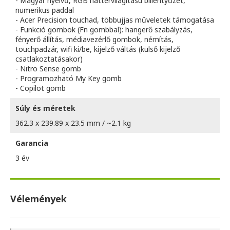
- Magyar nyelvű, RGB háttérvilágítású billentyűzet,
numerikus paddal
- Acer Precision touchad, többujjas műveletek támogatása
- Funkció gombok (Fn gombbal): hangerő szabályzás,
fényerő állítás, médiavezérlő gombok, némítás,
touchpadzár, wifi ki/be, kijelző váltás (külső kijelző
csatlakoztatásakor)
- Nitro Sense gomb
- Programozható My Key gomb
- Copilot gomb
Súly és méretek
362.3 x 239.89 x 23.5 mm / ~2.1 kg
Garancia
3 év
Vélemények