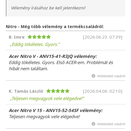
Vélemény írásához be kell jelentkezni!
Nitro - Még több vélemény a termékcsaládról:
B. Imre
[2026.06.23. 07:39]
Eddig tökéletes. Gyors.
Acer Nitro V - ANV15-41-R3JQ vélemény:
Eddig tökéletes. Gyors. Első ACER-em. Problémát és
hibát nem találtam.
Hitelesített vásárló
K. Tamás László
[2026.04.06. 02:10]
Teljesen megvagyok vele elégedve!
Acer Nitro V 15 - ANV15-52-54SF vélemény:
Teljesen megvagyok vele elégedve!
Hitelesített vásárló