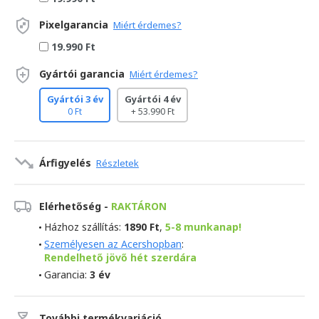
Pixelgarancia
Miért érdemes?
19.990 Ft
Gyártói garancia
Miért érdemes?
Gyártói 3 év
Gyártói 4 év
0 Ft
+ 53.990 Ft
Árfigyelés
Részletek
Elérhetőség -
RAKTÁRON
Házhoz szállítás:
1890 Ft
,
5-8 munkanap!
Személyesen az Acershopban
:
Rendelhető jövő hét szerdára
Garancia:
3 év
További termékvariáció