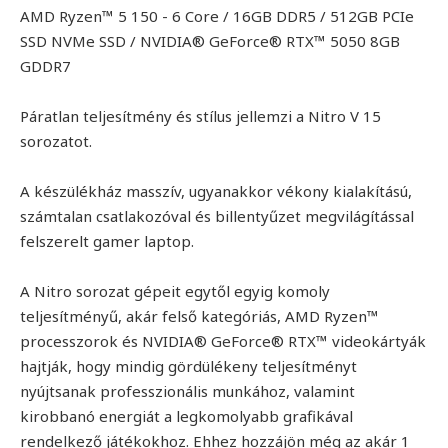
AMD Ryzen™ 5 150 - 6 Core / 16GB DDR5 / 512GB PCIe
SSD NVMe SSD / NVIDIA® GeForce® RTX™ 5050 8GB
GDDR7
Páratlan teljesítmény és stílus jellemzi a Nitro V 15
sorozatot.
A készülékház masszív, ugyanakkor vékony kialakítású,
számtalan csatlakozóval és billentyűzet megvilágítással
felszerelt gamer laptop.
A Nitro sorozat gépeit egytől egyig komoly
teljesítményű, akár felső kategóriás, AMD Ryzen™
processzorok és NVIDIA® GeForce® RTX™ videokártyák
hajtják, hogy mindig gördülékeny teljesítményt
nyújtsanak professzionális munkához, valamint
kirobbanó energiát a legkomolyabb grafikával
rendelkező játékokhoz. Ehhez hozzájön még az akár 1