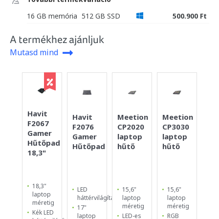
16 GB memória
512 GB SSD
500.900 Ft
A termékhez ajánljuk
Mutasd mind
Havit
Co
Havit
Meetion
Meetion
F2067
TH
F2076
CP2020
CP3030
Gamer
Ga
Gamer
laptop
laptop
Hűtőpad
Hű
Hűtőpad
hűtő
hűtő
18,3"
15,
18,3"
15
LED
15,6"
15,6"
laptop
la
háttérvilágítás
laptop
laptop
méretig
mé
méretig
méretig
17"
Kék LED
2
laptop
LED-es
RGB