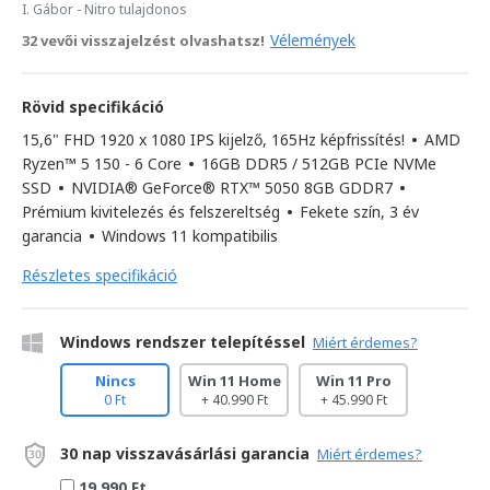
I. Gábor
- Nitro tulajdonos
Vélemények
32 vevői visszajelzést olvashatsz!
Rövid specifikáció
15,6" FHD 1920 x 1080 IPS kijelző, 165Hz képfrissítés!
•
AMD
Ryzen™ 5 150 - 6 Core
•
16GB DDR5 / 512GB PCIe NVMe
SSD
•
NVIDIA® GeForce® RTX™ 5050 8GB GDDR7
•
Prémium kivitelezés és felszereltség
•
Fekete szín, 3 év
garancia
•
Windows 11 kompatibilis
Részletes specifikáció
Windows rendszer telepítéssel
Miért érdemes?
Nincs
Win 11 Home
Win 11 Pro
0 Ft
+ 40.990 Ft
+ 45.990 Ft
30 nap visszavásárlási garancia
Miért érdemes?
19.990 Ft