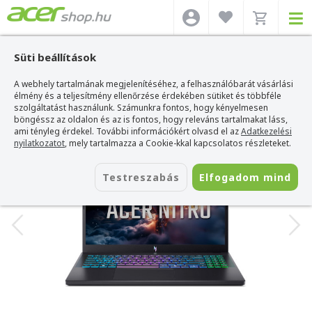
Süti beállítások
A webhely tartalmának megjelenítéséhez, a felhasználóbarát vásárlási
Acer webshop
>
Acer laptop
>
Nitro
>
Acer Nitro V 15 - ANV15-A31-R3BU
élmény és a teljesítmény ellenőrzése érdekében sütiket és többféle
Acer Nitro V 15 - ANV15-A31-R3BU
szolgáltatást használunk. Számunkra fontos, hogy kényelmesen
böngéssz az oldalon és az is fontos, hogy releváns tartalmakat láss,
Azonosító:
NH.U3QEU.007
ami tényleg érdekel. További információkért olvasd el az
Adatkezelési
nyilatkozatot
, mely tartalmazza a Cookie-kkal kapcsolatos részleteket.
Testreszabás
Elfogadom mind