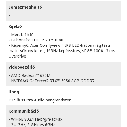
Lemezmeghajtó
-
Kijelző
- Méret: 15.6"
- Felbontás: FHD 1920 x 1080
- Képernyő: Acer ComfyView™ IPS LED-háttérvilágítású
matt, vékony keret, 165Hz képfrissítés, sRGB 100%, 3 ms
Overdrive
Videovezérlő
- AMD Radeon™ 680M
- NVIDIA® GeForce® RTX™ 5050 8GB GDDR7
Hang
DTS® X:Ultra Audio hangrendszer
Kommunikáció
- WiFi6E 802.11a/b/g/n/ac+ax
- 2.4 GHz, 5 GHz és 6GHz