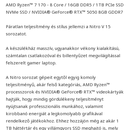
AMD Ryzen™ 7 170 - 8 Core / 16GB DDR5 / 1TB PCIe SSD
NVMe SSD / NVIDIA® GeForce® RTX™ 5050 8GB GDDR7
Páratlan teljesítmény és stílus jellemzi a Nitro V 15
sorozatot.
A készülékház masszív, ugyanakkor vékony kialakítású,
számtalan csatlakozóval és billentyűzet megvilágítással
felszerelt gamer laptop.
A Nitro sorozat gépeit egytől egyig komoly
teljesítményű, akár felső kategóriás, AMD Ryzen™
processzorok és NVIDIA® GeForce® RTX™ videokártyák
hajtják, hogy mindig gördülékeny teljesítményt
nyújtsanak professzionális munkához, valamint
kirobbanó energiát a legkomolyabb grafikával
rendelkező játékokhoz. Ehhez hozzájön még az akár 1
TB háttértár és egy villámgyors SSD meghajtó is, mely