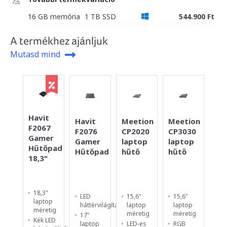
16 GB memória
1 TB SSD
544.900 Ft
A termékhez ajánljuk
Mutasd mind
Havit
Co
Havit
Meetion
Meetion
F2067
TH
F2076
CP2020
CP3030
Gamer
Ga
Gamer
laptop
laptop
Hűtőpad
Hű
Hűtőpad
hűtő
hűtő
18,3"
15,
18,3"
15
LED
15,6"
15,6"
laptop
la
háttérvilágítás
laptop
laptop
méretig
mé
méretig
méretig
17"
Kék LED
2
laptop
LED-es
RGB