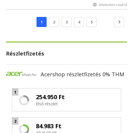
Hitelesített vásárló
1
2
3
4
5
Részletfizetés
Acershop részletfizetés 0% THM
1
254.950 Ft
Első részlet
2
84.983 Ft
2026.09.08.