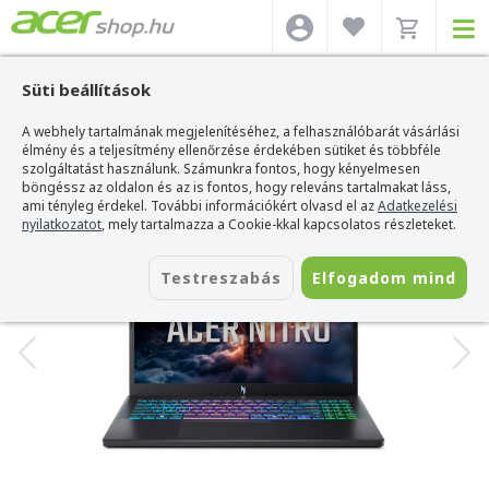
Süti beállítások
A webhely tartalmának megjelenítéséhez, a felhasználóbarát vásárlási
Acer webshop
>
Acer laptop
>
Nitro
>
Acer Nitro V 15 - ANV15-A31-R8F6
élmény és a teljesítmény ellenőrzése érdekében sütiket és többféle
Acer Nitro V 15 - ANV15-A31-R8F6
szolgáltatást használunk. Számunkra fontos, hogy kényelmesen
böngéssz az oldalon és az is fontos, hogy releváns tartalmakat láss,
Azonosító:
NH.U3QEU.009
ami tényleg érdekel. További információkért olvasd el az
Adatkezelési
nyilatkozatot
, mely tartalmazza a Cookie-kkal kapcsolatos részleteket.
Testreszabás
Elfogadom mind