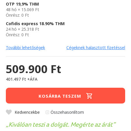
OTP 19,9% THM
48 hó × 15.069 Ft
Önrész: 0 Ft
Cofidis express 18.90% THM
24 hó × 25.318 Ft
Önrész: 0 Ft
További lehetőségek
Cégeknek halasztott fizetéssel
509.900 Ft
401.497 Ft +ÁFA
KOSÁRBA TESZEM
Kedvencekbe
Összehasonlítom
Kiválóan teszi a dolgát. Megérte az árát