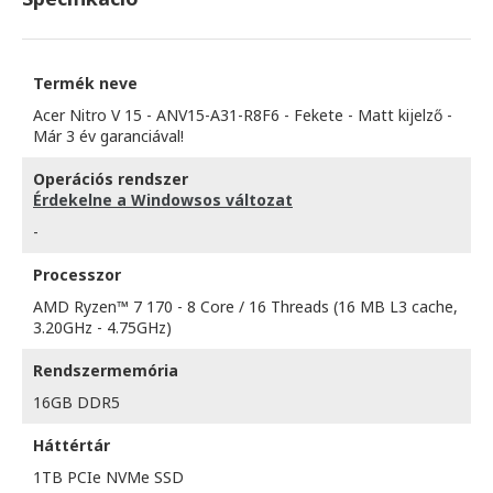
Termék neve
Acer Nitro V 15 - ANV15-A31-R8F6 - Fekete - Matt kijelző -
Már 3 év garanciával!
Operációs rendszer
Érdekelne a Windowsos változat
-
Processzor
AMD Ryzen™ 7 170 - 8 Core / 16 Threads (16 MB L3 cache,
3.20GHz - 4.75GHz)
Rendszermemória
16GB DDR5
Háttértár
1TB PCIe NVMe SSD