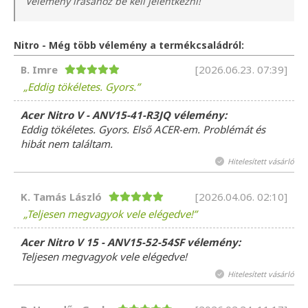
Vélemény írásához be kell jelentkezni!
Nitro - Még több vélemény a termékcsaládról:
B. Imre
[2026.06.23. 07:39]
Eddig tökéletes. Gyors.
Acer Nitro V - ANV15-41-R3JQ vélemény:
Eddig tökéletes. Gyors. Első ACER-em. Problémát és
hibát nem találtam.
Hitelesített vásárló
K. Tamás László
[2026.04.06. 02:10]
Teljesen megvagyok vele elégedve!
Acer Nitro V 15 - ANV15-52-54SF vélemény:
Teljesen megvagyok vele elégedve!
Hitelesített vásárló