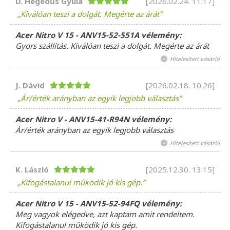
D. Hegedűs Gyula
[2026.02.24. 11:17]
Kiválóan teszi a dolgát. Megérte az árát
Acer Nitro V 15 - ANV15-52-551A vélemény:
Gyors szállítás. Kiválóan teszi a dolgát. Megérte az árát
Hitelesített vásárló
J. Dávid
[2026.02.18. 10:26]
Ár/érték arányban az egyik legjobb választás
Acer Nitro V - ANV15-41-R94N vélemény:
Ár/érték arányban az egyik legjobb választás
Hitelesített vásárló
K. László
[2025.12.30. 13:15]
Kifogástalanul működik jó kis gép.
Acer Nitro V 15 - ANV15-52-94FQ vélemény:
Meg vagyok elégedve, azt kaptam amit rendeltem.
Kifogástalanul működik jó kis gép.