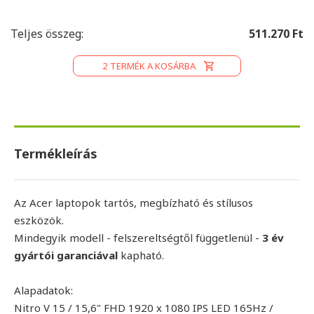
Teljes összeg:
511.270 Ft
2
TERMÉK A KOSÁRBA
Termékleírás
Az Acer laptopok tartós, megbízható és stílusos
eszközök.
Mindegyik modell - felszereltségtől függetlenül -
3 év
gyártói garanciával
kapható.
Alapadatok:
Nitro V 15 / 15,6" FHD 1920 x 1080 IPS LED 165Hz /