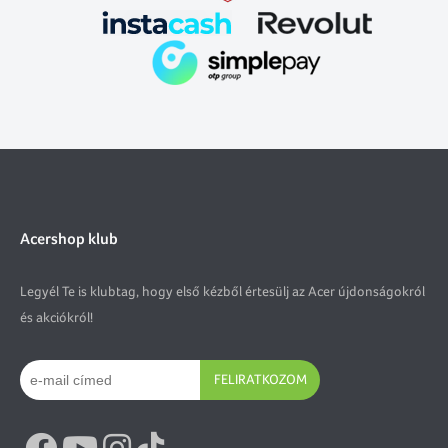
Acershop klub
Legyél Te is klubtag, hogy első kézből értesülj az Acer újdonságokról
és akciókról!
FELIRATKOZOM