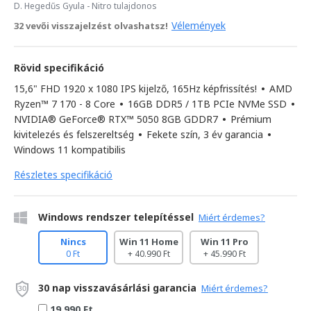
D. Hegedűs Gyula
- Nitro tulajdonos
Vélemények
32 vevői visszajelzést olvashatsz!
Rövid specifikáció
15,6" FHD 1920 x 1080 IPS kijelző, 165Hz képfrissítés!
•
AMD
Ryzen™ 7 170 - 8 Core
•
16GB DDR5 / 1TB PCIe NVMe SSD
•
NVIDIA® GeForce® RTX™ 5050 8GB GDDR7
•
Prémium
kivitelezés és felszereltség
•
Fekete szín, 3 év garancia
•
Windows 11 kompatibilis
Részletes specifikáció
Windows rendszer telepítéssel
Miért érdemes?
Nincs
Win 11 Home
Win 11 Pro
0 Ft
+ 40.990 Ft
+ 45.990 Ft
30 nap visszavásárlási garancia
Miért érdemes?
19.990 Ft