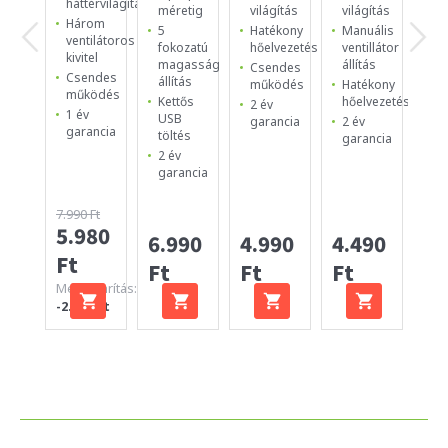
háttérvilágítás
be
méretig
világítás
világítás
ul
Három
5
Hatékony
Manuális
12
ventilátoros
fokozatú
hőelvezetés
ventillátor
es
kivitel
magasság
állítás
Csendes
ve
Csendes
állítás
működés
Hatékony
Ma
működés
Kettős
hőelvezetés
2 év
Cs
1 év
USB
garancia
2 év
ki
garancia
töltés
garancia
1 
2 év
ga
garancia
7.990 Ft
5.980
4.
6.990
4.990
4.490
Ft
Ft
Ft
Ft
Ft
Megtakarítás:
-2.010 Ft