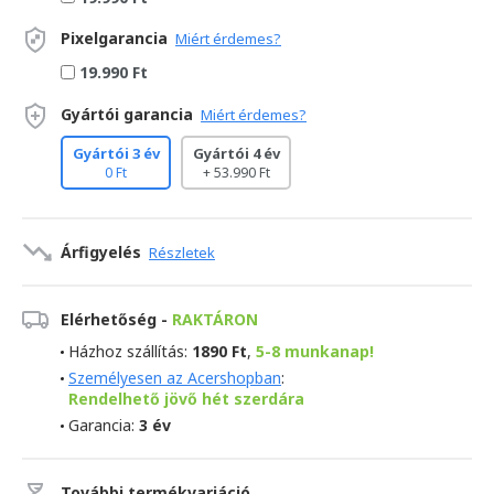
Pixelgarancia
Miért érdemes?
19.990 Ft
Gyártói garancia
Miért érdemes?
Gyártói 3 év
Gyártói 4 év
0 Ft
+ 53.990 Ft
Árfigyelés
Részletek
Elérhetőség -
RAKTÁRON
Házhoz szállítás:
1890 Ft
,
5-8 munkanap!
Személyesen az Acershopban
:
Rendelhető jövő hét szerdára
Garancia:
3 év
További termékvariáció