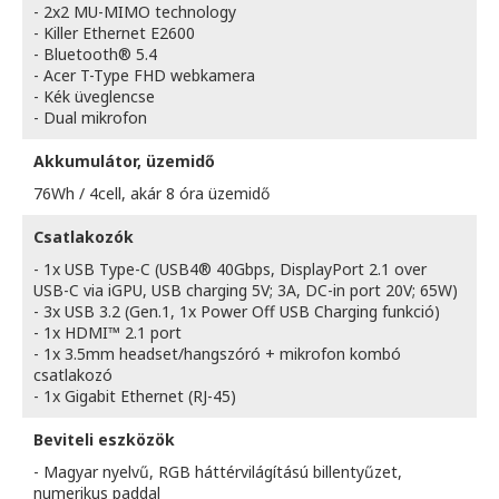
- 2x2 MU-MIMO technology
- Killer Ethernet E2600
- Bluetooth® 5.4
- Acer T-Type FHD webkamera
- Kék üveglencse
- Dual mikrofon
Akkumulátor, üzemidő
76Wh / 4cell, akár 8 óra üzemidő
Csatlakozók
- 1x USB Type-C (USB4® 40Gbps, DisplayPort 2.1 over
USB-C via iGPU, USB charging 5V; 3A, DC-in port 20V; 65W)
- 3x USB 3.2 (Gen.1, 1x Power Off USB Charging funkció)
- 1x HDMI™ 2.1 port
- 1x 3.5mm headset/hangszóró + mikrofon kombó
csatlakozó
- 1x Gigabit Ethernet (RJ-45)
Beviteli eszközök
- Magyar nyelvű, RGB háttérvilágítású billentyűzet,
numerikus paddal