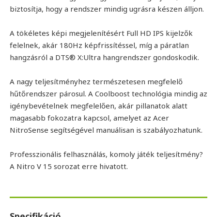
biztosítja, hogy a rendszer mindig ugrásra készen álljon.
A tökéletes képi megjelenítésért Full HD IPS kijelzők
felelnek, akár 180Hz képfrissítéssel, míg a páratlan
hangzásról a DTS® X:Ultra hangrendszer gondoskodik.
A nagy teljesítményhez természetesen megfelelő
hűtőrendszer párosul. A Coolboost technológia mindig az
igénybevételnek megfelelően, akár pillanatok alatt
magasabb fokozatra kapcsol, amelyet az Acer
NitroSense segítségével manuálisan is szabályozhatunk.
Professzionális felhasználás, komoly játék teljesítmény?
A Nitro V 15 sorozat erre hivatott.
Specifikáció