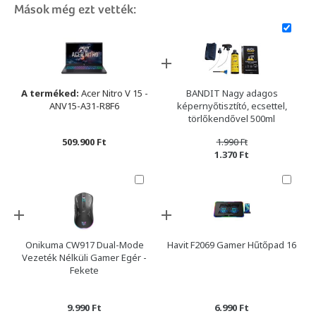
Mások még ezt vették:
A terméked:
Acer Nitro V 15 -
BANDIT Nagy adagos
ANV15-A31-R8F6
képernyőtisztító, ecsettel,
törlőkendővel 500ml
509.900 Ft
1.990 Ft
1.370 Ft
Onikuma CW917 Dual-Mode
Havit F2069 Gamer Hűtőpad 16
Vezeték Nélküli Gamer Egér -
Fekete
9.990 Ft
6.990 Ft