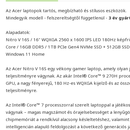
Az Acer laptopok tartós, megbízható és stílusos eszközök.
Mindegyik modell - felszereltségtől függetlenül -
3 év gyár
Alapadatok:
Nitro V 16S / 16" WQXGA 2560 x 1600 IPS LED 180Hz képfri
Core / 16GB DDR5 / 1TB PCIe Gen4 NVMe SSD + 512GB SS
Windows 11 Home
Az Acer Nitro V 16S egy vékony gamer laptop, amely olyan 
teljesítményre vágynak. Az akár Intel® Core™ 9 270H pro
GPU, a nagy fényerejű, 180 Hz-es WQXGA kijelző és az össz
teljesítményre.
Az Intel® Core™ 7 processzorral szerelt laptoppal a játék
vágynak – magas magszámot és órajelsebességet a lenyű
chipmemóriát a rendkívül alacsony késleltetéshez, valamin
intelligencián alapuló feldolgozást a következő generációs 