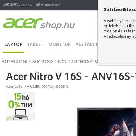
Ma
Süti beállítás
A webhely tartalmá
érdekében sütiket
oldalon és az is f
Adatkezelési nyila
LAPTOP
TABLET
MONITOR
ASZTALI PC
PROJEKTOR
Acer webshop
>
Acer laptop
>
Nitro
>
Acer Nitro V 16S - ANV16S-71-777N
Acer Nitro V 16S - ANV16S
Azonosító:
NH.U28EU.008_WIN_SSD512