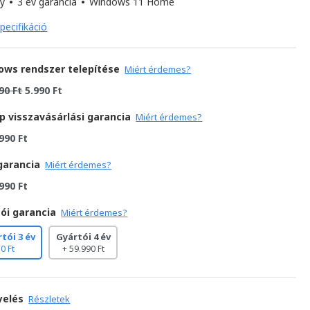
ny
•
3 év garancia
•
Windows 11 Home
pecifikáció
ows rendszer telepítése
Miért érdemes?
90 Ft
5.990 Ft
p visszavásárlási garancia
Miért érdemes?
990 Ft
garancia
Miért érdemes?
990 Ft
ói garancia
Miért érdemes?
tói 3 év
Gyártói 4 év
0 Ft
+ 59.990 Ft
yelés
Részletek