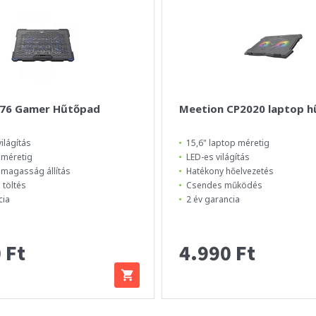
076 Gamer Hűtőpad
Meetion CP2020 laptop h
ilágítás
15,6" laptop méretig
 méretig
LED-es világítás
 magasság állítás
Hatékony hőelvezetés
 töltés
Csendes működés
cia
2 év garancia
 Ft
4.990 Ft