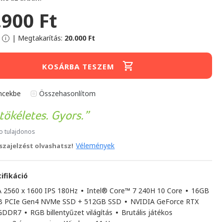
.900 Ft
|
Megtakarítás:
20.000 Ft
i
KOSÁRBA TESZEM
ncekbe
Összehasonlítom
tökéletes. Gyors.
ro tulajdonos
Vélemények
sszajelzést olvashatsz!
ifikáció
 2560 x 1600 IPS 180Hz
•
Intel® Core™ 7 240H 10 Core
•
16GB
B PCIe Gen4 NVMe SSD + 512GB SSD
•
NVIDIA GeForce RTX
 GDDR7
•
RGB billentyűzet világítás
•
Brutális játékos