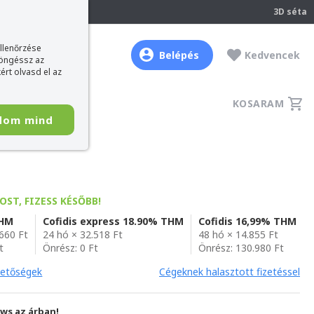
237
3D séta
ellenőrzése
Belépés
Kedvencek
böngéssz az
ért olvasd el az
KOSARAM
dom mind
OST, FIZESS KÉSŐBB!
THM
Cofidis express 18.90% THM
Cofidis 16,99% THM
.660 Ft
24 hó × 32.518 Ft
48 hó × 14.855 Ft
t
Önrész: 0 Ft
Önrész: 130.980 Ft
hetőségek
Cégeknek halasztott fizetéssel
ws az árban!