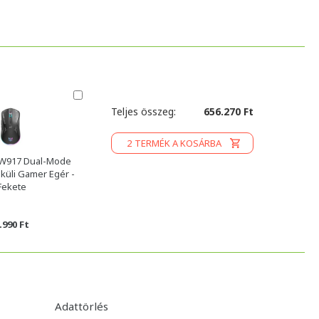
Teljes összeg:
656.270 Ft
2
TERMÉK A KOSÁRBA
W917 Dual-Mode
küli Gamer Egér -
Fekete
.990 Ft
Adattörlés