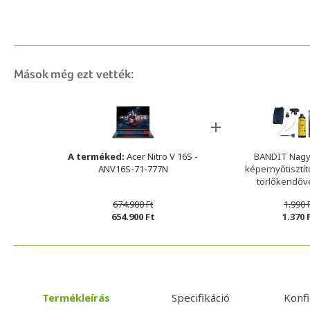
Mások még ezt vették:
A terméked:
Acer Nitro V 16S -
BANDIT Nagy
ANV16S-71-777N
képernyőtisztító
törlőkendőv
674.900 Ft
1.990 
654.900 Ft
1.370 
Termékleírás
Specifikáció
Konf