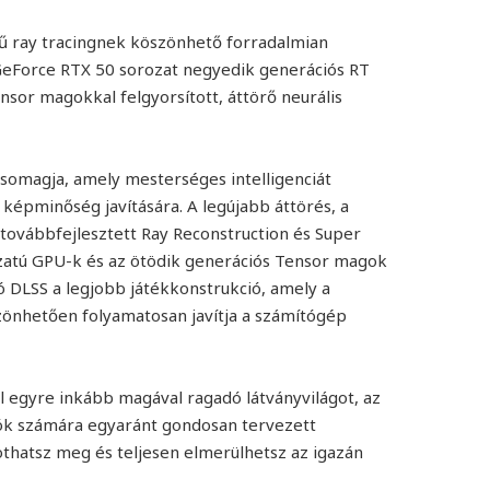
örű ray tracingnek köszönhető forradalmian
 GeForce RTX 50 sorozat negyedik generációs RT
nsor magokkal felgyorsított, áttörő neurális
csomagja, amely mesterséges intelligenciát
 képminőség javítására. A legújabb áttörés, a
 továbbfejlesztett Ray Reconstruction és Super
zatú GPU-k és az ötödik generációs Tensor magok
ó DLSS a legjobb játékkonstrukció, amely a
önhetően folyamatosan javítja a számítógép
l egyre inkább magával ragadó látványvilágot, az
otók számára egyaránt gondosan tervezett
lkothatsz meg és teljesen elmerülhetsz az igazán