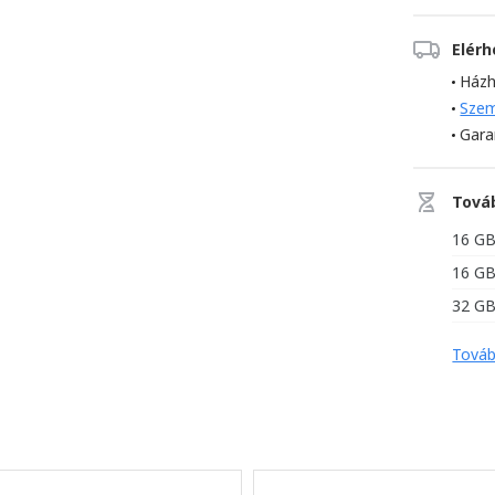
Elér
Házh
Szem
Gara
Tová
16 G
16 G
32 G
Továb