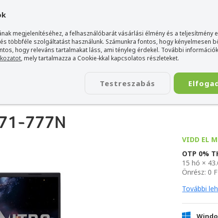
gyarország Acer márkaboltja
+36 20 / 800 2237
+36 20 / 372 2
ok
nak megjelenítéséhez, a felhasználóbarát vásárlási élmény és a teljesítmény 
 és többféle szolgáltatást használunk. Számunkra fontos, hogy kényelmesen 
ontos, hogy releváns tartalmakat láss, ami tényleg érdekel. További információk
tkozatot
, mely tartalmazza a Cookie-kkal kapcsolatos részleteket.
TÁSKA
ÉLETSTÍLUS
KIEGÉSZÍTŐ
KAPCSOLAT
Testreszabás
Elfoga
-71-777N
VIDD EL M
OTP 0% 
15 hó × 43
Önrész: 0 F
További le
Windo