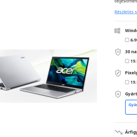
teljesítmé
Részletes s
Wind
6.9
30 na
19.
Pixel
19.
Gyárt
Gyár
Árfig