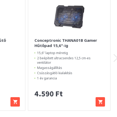
űtő
Conceptronic THANA01B Gamer
Hűtőpad 15,6"-ig
15,6" laptop méretig
2 beépített ultracsendes 12,5 cm-es
ventilátor
Magasságállítás
Csúszásgátló kialakítás
1 év garancia
4.590 Ft