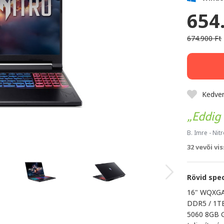
654
674.900 Ft
Kedve
Eddig 
B. Imre
- Nit
32 vevői vi
Rövid spec
16" WQXGA
DDR5 / 1T
5060 8GB