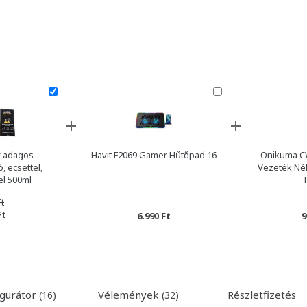
 adagos
Havit F2069 Gamer Hűtőpad 16
Onikuma C
, ecsettel,
Vezeték Nél
el 500ml
Ft
Ft
6.990 Ft
9
igurátor
Vélemények
Részletfizetés
(16)
(32)