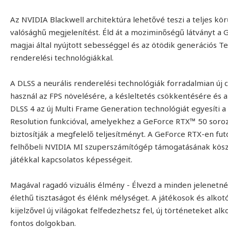
Az NVIDIA Blackwell architektúra lehetővé teszi a teljes k
valósághű megjelenítést. Éld át a moziminőségű látványt a
magjai által nyújtott sebességgel és az ötödik generációs Te
renderelési technológiákkal.
A DLSS a neurális renderelési technológiák forradalmian új 
használ az FPS növelésére, a késleltetés csökkentésére és a
DLSS 4 az új Multi Frame Generation technológiát egyesíti a
Resolution funkcióval, amelyekhez a GeForce RTX™ 50 soro
biztosítják a megfelelő teljesítményt. A GeForce RTX-en fut
felhőbeli NVIDIA MI szuperszámítógép támogatásának kösz
játékkal kapcsolatos képességeit.
Magával ragadó vizuális élmény - Élvezd a minden jelenetné
élethű tisztaságot és élénk mélységet. A játékosok és alk
kijelzővel új világokat felfedezhetsz fel, új történeteket a
fontos dolgokban.