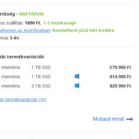
hetőség -
RAKTÁRON
oz szállítás:
1890 Ft
,
1-3 munkanap!
élyesen az Acershopban
:
Rendelhető jövő hét keddre
ncia:
3 év
bbi termékvariációk
B memória
1 TB SSD
579.900 Ft
B memória
1 TB SSD
614.900 Ft
B memória
3 TB SSD
829.900 Ft
bi termékvariációk (16)
Mutasd mind