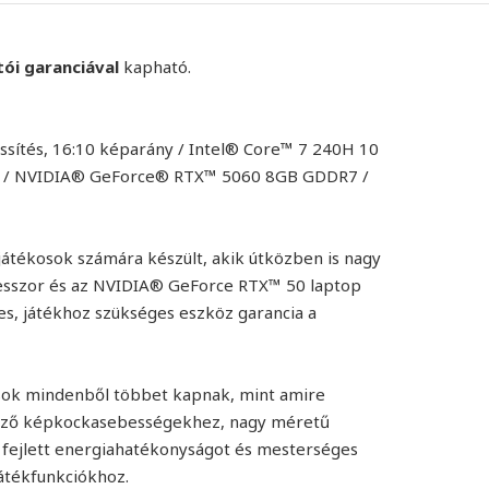
tói garanciával
kapható.
ssítés, 16:10 képarány / Intel® Core™ 7 240H 10
D / NVIDIA® GeForce® RTX™ 5060 8GB GDDR7 /
játékosok számára készült, akik útközben is nagy
cesszor és az NVIDIA® GeForce RTX™ 50 laptop
es, játékhoz szükséges eszköz garancia a
osok mindenből többet kapnak, mint amire
göző képkockasebességekhez, nagy méretű
t fejlett energiahatékonyságot és mesterséges
játékfunkciókhoz.