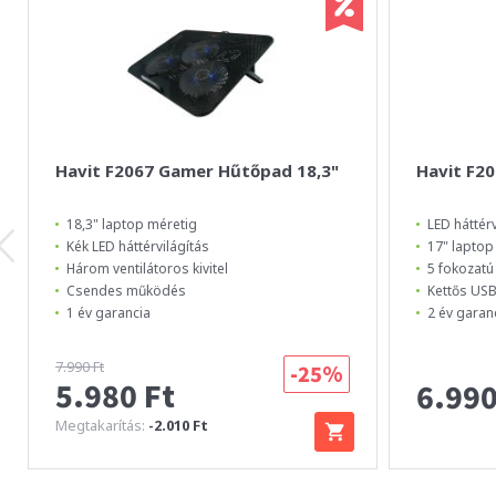
Havit F2067 Gamer Hűtőpad 18,3"
Havit F2
18,3" laptop méretig
LED háttérv
Kék LED háttérvilágítás
17" laptop
Három ventilátoros kivitel
5 fokozatú
Csendes működés
Kettős USB
1 év garancia
2 év garan
7.990 Ft
-25%
5.980 Ft
6.990
Megtakarítás:
-2.010 Ft