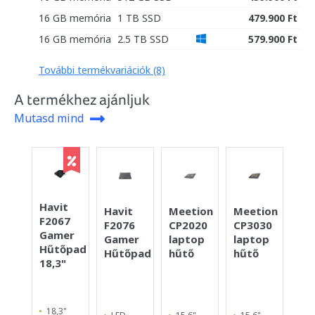
16 GB memória
1 TB SSD
479.900 Ft
16 GB memória
2.5 TB SSD
579.900 Ft
További termékvariációk (8)
A termékhez ajánljuk
Mutasd mind
Havit
Co
Havit
Meetion
Meetion
F2067
TH
F2076
CP2020
CP3030
Gamer
Ga
Gamer
laptop
laptop
Hűtőpad
Hű
Hűtőpad
hűtő
hűtő
18,3"
15,
18,3"
15