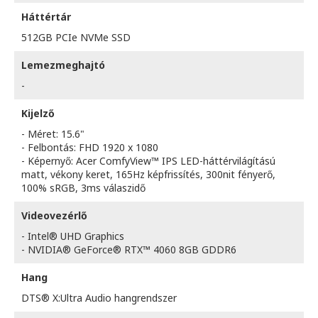
Háttértár
512GB PCIe NVMe SSD
Lemezmeghajtó
-
Kijelző
- Méret: 15.6"
- Felbontás: FHD 1920 x 1080
- Képernyő: Acer ComfyView™ IPS LED-háttérvilágítású
matt, vékony keret, 165Hz képfrissítés, 300nit fényerő,
100% sRGB, 3ms válaszidő
Videovezérlő
- Intel® UHD Graphics
- NVIDIA® GeForce® RTX™ 4060 8GB GDDR6
Hang
DTS® X:Ultra Audio hangrendszer