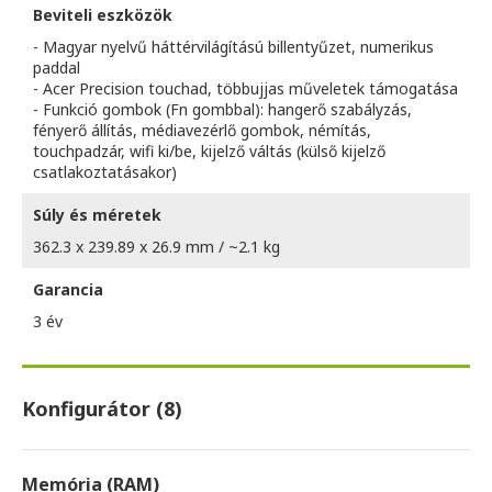
Beviteli eszközök
- Magyar nyelvű háttérvilágítású billentyűzet, numerikus
paddal
- Acer Precision touchad, többujjas műveletek támogatása
- Funkció gombok (Fn gombbal): hangerő szabályzás,
fényerő állítás, médiavezérlő gombok, némítás,
touchpadzár, wifi ki/be, kijelző váltás (külső kijelző
csatlakoztatásakor)
Súly és méretek
362.3 x 239.89 x 26.9 mm / ~2.1 kg
Garancia
3 év
Konfigurátor (8)
Memória (RAM)