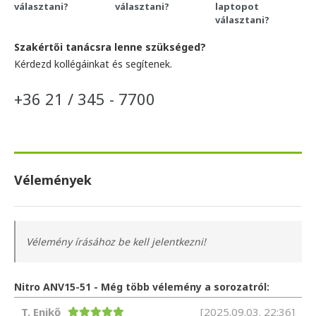
választani?
választani?
laptopot
választani?
Szakértői tanácsra lenne szükséged?
Kérdezd kollégáinkat és segítenek.
+36 21 / 345 - 7700
Vélemények
Vélemény írásához be kell jelentkezni!
Nitro ANV15-51 - Még több vélemény a sorozatról:
T. Enikő
[2025.09.03. 22:36]