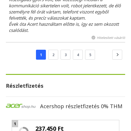
kommunikáció sikertelen volt, robot jelentkezett, de élő
személyre fél órát vártam, telefont viszont egyből
felvették, és precíz válaszokat kaptam.
Évek óta Acert használtam előtte is, így ez sem okozott
csalódást.
Hitelesített vásárló
1
2
3
4
5
Részletfizetés
Acershop részletfizetés 0% THM
1
237.450 Ft