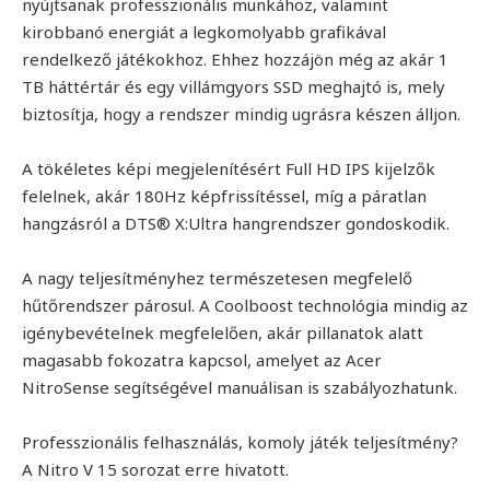
nyújtsanak professzionális munkához, valamint
kirobbanó energiát a legkomolyabb grafikával
rendelkező játékokhoz. Ehhez hozzájön még az akár 1
TB háttértár és egy villámgyors SSD meghajtó is, mely
biztosítja, hogy a rendszer mindig ugrásra készen álljon.
A tökéletes képi megjelenítésért Full HD IPS kijelzők
felelnek, akár 180Hz képfrissítéssel, míg a páratlan
hangzásról a DTS® X:Ultra hangrendszer gondoskodik.
A nagy teljesítményhez természetesen megfelelő
hűtőrendszer párosul. A Coolboost technológia mindig az
igénybevételnek megfelelően, akár pillanatok alatt
magasabb fokozatra kapcsol, amelyet az Acer
NitroSense segítségével manuálisan is szabályozhatunk.
Professzionális felhasználás, komoly játék teljesítmény?
A Nitro V 15 sorozat erre hivatott.