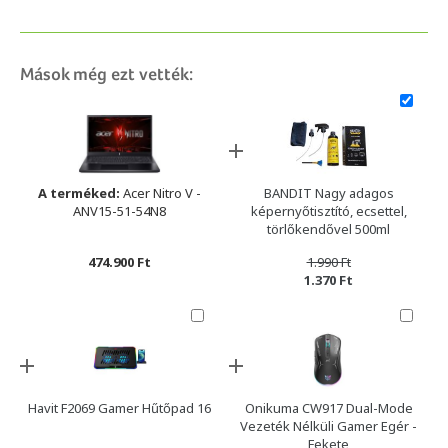
Mások még ezt vették:
A terméked:
Acer Nitro V -
BANDIT Nagy adagos
ANV15-51-54N8
képernyőtisztító, ecsettel,
törlőkendővel 500ml
474.900 Ft
1.990 Ft
1.370 Ft
Havit F2069 Gamer Hűtőpad 16
Onikuma CW917 Dual-Mode
Vezeték Nélküli Gamer Egér -
Fekete