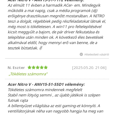
Az elmúlt 11 évben a harmadik ACer- em. Mindegyik
működik a mai napig, csak a média programok (dj)
erőigénye drasztikusan megnőtt mostanában. A NITRO
teszi a dolgát, régebbiek pedig részfeladatokat látnak el,
még most is tökéletesen. A win11 pro feltelepítésével
kicsit meggyűlt a bajom, de pár driver felkutatása és
telepítése után minden ok. A következő éles bevetések
alkalmával eldől, hogy mennyi erő van benne, de a
tesztek bíztatóak. ✌
Hitelesített vásárló
N. Eszter
[2025.05.20. 21:06]
Tökèletes számomra
Acer Nitro V - ANV15-51-55D1 vélemény:
Tökèletes számomra mindennek megfelelt
Stabil nem lötyög semmi , az újabb játèkok is szèpen
futnak rajta
A billentyűzet világítása az esti gaming-et könnyíti. A
ventillátorjának nèha van nagyobb hangja ha meg van