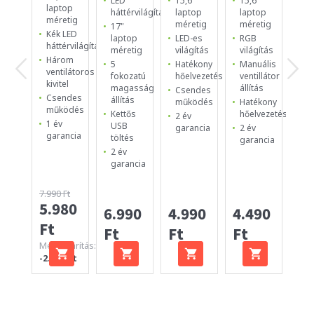
LED
15,6"
15,6"
laptop
la
háttérvilágítás
laptop
laptop
méretig
mé
méretig
méretig
17"
Kék LED
2
laptop
LED-es
RGB
háttérvilágítás
be
méretig
világítás
világítás
ul
Három
5
Hatékony
Manuális
12
ventilátoros
fokozatú
hőelvezetés
ventillátor
es
kivitel
magasság
állítás
Csendes
ve
Csendes
állítás
működés
Hatékony
Ma
működés
Kettős
hőelvezetés
2 év
Cs
1 év
USB
garancia
2 év
ki
garancia
töltés
garancia
1 
2 év
ga
garancia
7.990 Ft
5.980
4.
6.990
4.990
4.490
Ft
Ft
Ft
Ft
Ft
Megtakarítás:
-2.010 Ft