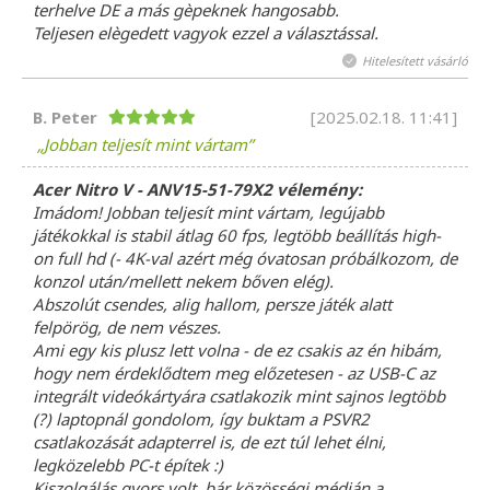
terhelve DE a más gèpeknek hangosabb.
Teljesen elègedett vagyok ezzel a választással.
Hitelesített vásárló
B. Peter
[2025.02.18. 11:41]
Jobban teljesít mint vártam
Acer Nitro V - ANV15-51-79X2 vélemény:
Imádom! Jobban teljesít mint vártam, legújabb
játékokkal is stabil átlag 60 fps, legtöbb beállítás high-
on full hd (- 4K-val azért még óvatosan próbálkozom, de
konzol után/mellett nekem bőven elég).
Abszolút csendes, alig hallom, persze játék alatt
felpörög, de nem vészes.
Ami egy kis plusz lett volna - de ez csakis az én hibám,
hogy nem érdeklődtem meg előzetesen - az USB-C az
integrált videókártyára csatlakozik mint sajnos legtöbb
(?) laptopnál gondolom, így buktam a PSVR2
csatlakozását adapterrel is, de ezt túl lehet élni,
legközelebb PC-t építek :)
Kiszolgálás gyors volt, bár közösségi médián a