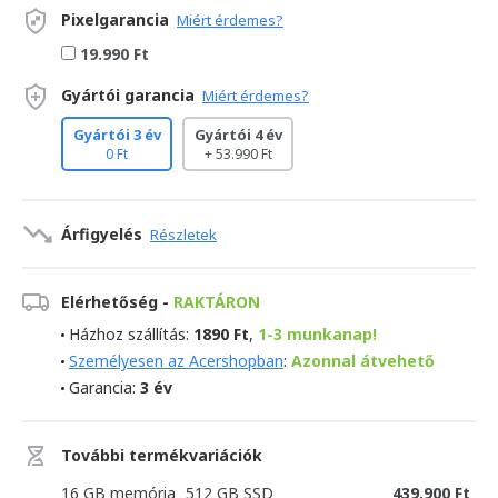
Pixelgarancia
Miért érdemes?
19.990 Ft
Gyártói garancia
Miért érdemes?
Gyártói 3 év
Gyártói 4 év
0 Ft
+ 53.990 Ft
Árfigyelés
Részletek
Elérhetőség -
RAKTÁRON
Házhoz szállítás:
1890 Ft
,
1-3 munkanap!
Személyesen az Acershopban
:
Azonnal átvehető
Garancia:
3 év
További termékvariációk
16 GB memória
512 GB SSD
439.900 Ft