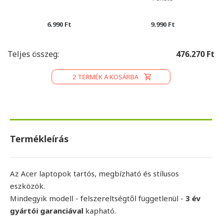
6.990 Ft
9.990 Ft
Teljes összeg:
476.270 Ft
2
TERMÉK A KOSÁRBA
Termékleírás
Az Acer laptopok tartós, megbízható és stílusos
eszközök.
Mindegyik modell - felszereltségtől függetlenül -
3 év
gyártói garanciával
kapható.