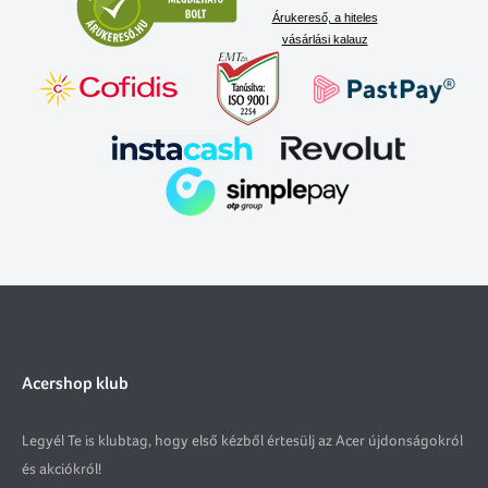
Árukereső, a hiteles
vásárlási kalauz
Acershop klub
Legyél Te is klubtag, hogy első kézből értesülj az Acer újdonságokról
és akciókról!