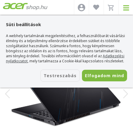
Süti beállítások
A webhely tartalmának megjelenítéséhez, a felhasználóbarát vásárlási
Acer webshop
>
Acer laptop
>
Nitro
>
Acer Nitro V - ANV15-51-54N8
élmény és a teljesítmény ellenőrzése érdekében sütiket és többféle
Acer Nitro V - ANV15-51-54N8
szolgáltatást használunk. Számunkra fontos, hogy kényelmesen
böngéssz az oldalon és az is fontos, hogy releváns tartalmakat láss,
Azonosító:
NH.QQEEU.00A_WIN
ami tényleg érdekel. További információkért olvasd el az
Adatkezelési
nyilatkozatot
, mely tartalmazza a Cookie-kkal kapcsolatos részleteket.
Testreszabás
Elfogadom mind