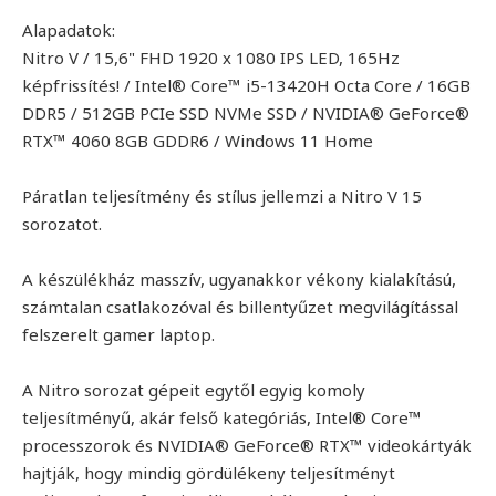
Alapadatok:
Nitro V / 15,6" FHD 1920 x 1080 IPS LED, 165Hz
képfrissítés! / Intel® Core™ i5-13420H Octa Core / 16GB
DDR5 / 512GB PCIe SSD NVMe SSD / NVIDIA® GeForce®
RTX™ 4060 8GB GDDR6 / Windows 11 Home
Páratlan teljesítmény és stílus jellemzi a Nitro V 15
sorozatot.
A készülékház masszív, ugyanakkor vékony kialakítású,
számtalan csatlakozóval és billentyűzet megvilágítással
felszerelt gamer laptop.
A Nitro sorozat gépeit egytől egyig komoly
teljesítményű, akár felső kategóriás, Intel® Core™
processzorok és NVIDIA® GeForce® RTX™ videokártyák
hajtják, hogy mindig gördülékeny teljesítményt