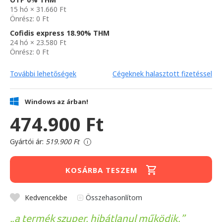
15 hó × 31.660 Ft
Önrész: 0 Ft
Cofidis express 18.90% THM
24 hó × 23.580 Ft
Önrész: 0 Ft
További lehetőségek
Cégeknek halasztott fizetéssel
Windows az árban!
474.900 Ft
Gyártói ár:
519.900 Ft
i
KOSÁRBA TESZEM
Kedvencekbe
Összehasonlítom
a termék szuper, hibátlanul működik.