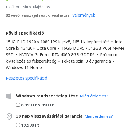
I. Gábor
- Nitro tulajdonos
Vélemények
32 vevői visszajelzést olvashatsz!
Rövid specifikáció
15,6" FHD 1920 x 1080 IPS kijelző, 165 Hz képfrissítés!
•
Intel
Core i5-13420H Octa Core
•
16GB DDR5 / 512GB PCIe NVMe
SSD
•
NVIDIA GeForce RTX 4060 8GB GDDR6
•
Prémium
kivitelezés és felszereltség
•
Fekete szín, 3 év garancia
•
Windows 11 Home
Részletes specifikáció
Windows rendszer telepítése
Miért érdemes?
6.990 Ft
5.990 Ft
30 nap visszavásárlási garancia
Miért érdemes?
19.990 Ft