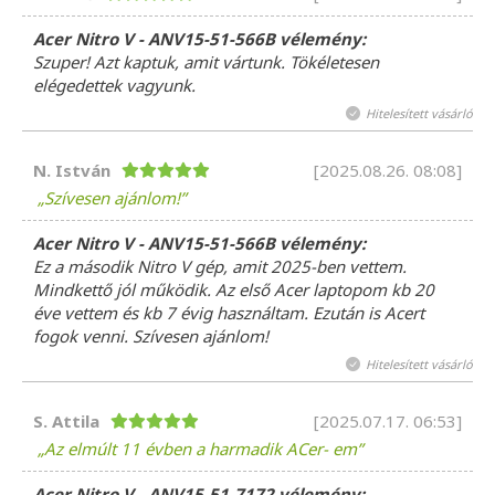
Acer Nitro V - ANV15-51-566B vélemény:
Szuper! Azt kaptuk, amit vártunk. Tökéletesen
elégedettek vagyunk.
Hitelesített vásárló
N. István
[2025.08.26. 08:08]
Szívesen ajánlom!
Acer Nitro V - ANV15-51-566B vélemény:
Ez a második Nitro V gép, amit 2025-ben vettem.
Mindkettő jól működik. Az első Acer laptopom kb 20
éve vettem és kb 7 évig használtam. Ezután is Acert
fogok venni. Szívesen ajánlom!
Hitelesített vásárló
S. Attila
[2025.07.17. 06:53]
Az elmúlt 11 évben a harmadik ACer- em
Acer Nitro V - ANV15-51-7172 vélemény: