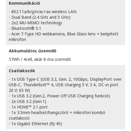
Kommunikáció
- 802.11a/b/g/n/ac+ax wireless LAN
- Dual Band (2.4 GHz and 5 GHz)
- 2x2 MU-MIMO technology
- Bluetooth® 5.1
- Acer T-Type HD webkamera, Blue Glass lens + beépített
mikrofon
Akkumulátor, üzemidő
57Wh / 4cell, akár 8 óra üzemidő
Csatlakozók
- 1x USB Type-C (USB 3.2, Gen. 2, 10Gbps, DisplayPort over
USB-C, Thunderbolt™ 4, USB charging 5 V; 3 A, DC-in port
20 V; 65 W)
- 1x USB 3.2 (Gen.2, Power Off USB Charging funkció)
- 2x USB 3.2 (Gen.1)
- 1x HDMI™ 2.1 port
- 1x 3.5mm headset/hangszóró + mikrofon kombó
csatlakozó
- 1x Gigabit Ethernet (RJ-45)