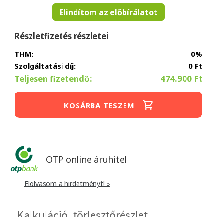
Elindítom az előbírálatot
Részletfizetés részletei
THM:
0%
Szolgáltatási díj:
0 Ft
Teljesen fizetendő:
474.900 Ft
KOSÁRBA TESZEM
OTP online áruhitel
Elolvasom a hirdetményt! »