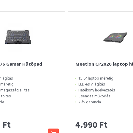
076 Gamer Hűtőpad
Meetion CP2020 laptop h
ilágítás
15,6" laptop méretig
 méretig
LED-es világítás
 magasság állítás
Hatékony hőelvezetés
 töltés
Csendes működés
cia
2 év garancia
 Ft
4.990 Ft