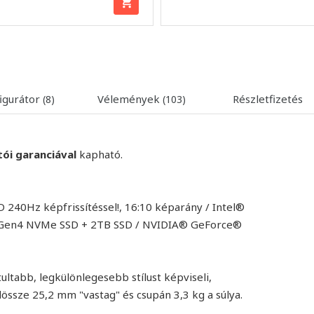
igurátor
Vélemények
Részletfizetés
(8)
(103)
tói garanciával
kapható.
 240Hz képfrissítéssel!, 16:10 képarány / Intel®
e Gen4 NVMe SSD + 2TB SSD / NVIDIA® GeForce®
tultabb, legkülönlegesebb stílust képviseli,
össze 25,2 mm "vastag" és csupán 3,3 kg a súlya.