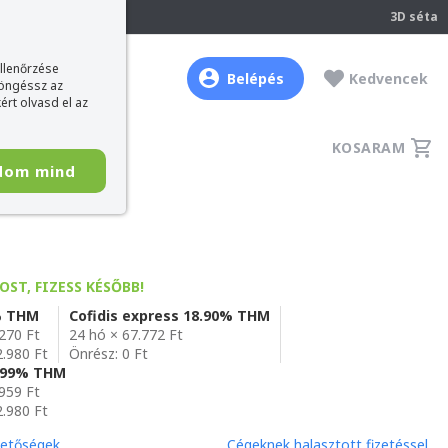
237
3D séta
ellenőrzése
Belépés
Kedvencek
böngéssz az
ért olvasd el az
KOSARAM
dom mind
OST, FIZESS KÉSŐBB!
% THM
Cofidis express 18.90% THM
.270 Ft
24 hó × 67.772 Ft
2.980 Ft
Önrész: 0 Ft
6,99% THM
.959 Ft
2.980 Ft
hetőségek
Cégeknek halasztott fizetéssel