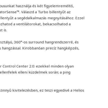
pusunkat használja és két figyelemreméltó,
datorSense™. Válaszd a Turbo billentyűt az
llentyűt a segédalkalmazás megnyitásához. Ezzel
zhatod a ventilátorokat, bekacsolhatod a
t is.
osztályú, 360°-os surround hangrendszerré, és
D-s hangzással. Kirobbanóan precíz hangképzés,
er Control Center 2.0: ezekkel minden olyan
ellenfelek elleni küzdelmek során; a ping
önnyű kivitelezésben, ez teszi egyedivé a Helios