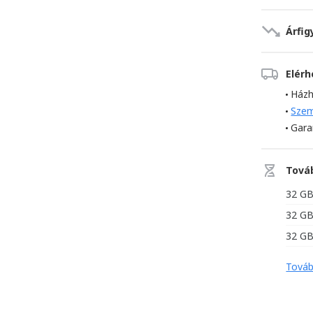
Árfig
Elér
Házh
Szem
Gara
Tová
32 G
32 G
32 G
Továb