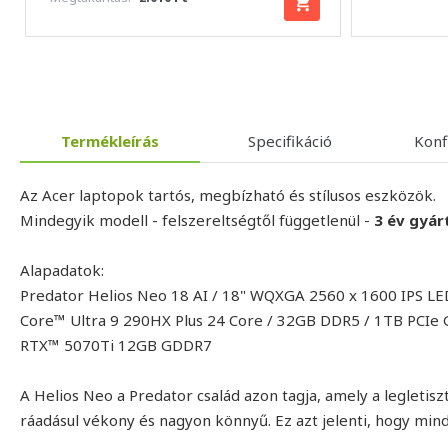
Termékleírás
Specifikáció
Konf
Az Acer laptopok tartós, megbízható és stílusos eszközök.
Mindegyik modell - felszereltségtől függetlenül -
3 év gyár
Alapadatok:
Predator Helios Neo 18 AI / 18" WQXGA 2560 x 1600 IPS LED
Core™ Ultra 9 290HX Plus 24 Core / 32GB DDR5 / 1TB PCI
RTX™ 5070Ti 12GB GDDR7
A Helios Neo a Predator család azon tagja, amely a legletisz
ráadásul vékony és nagyon könnyű. Ez azt jelenti, hogy mind