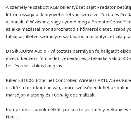
A személyre szabott RGB billentyűzet saját Predator betűtí
létfontosságú billentyűvel is fel van szerelve: Turbo és Pre
azonnali túlhúzáshoz, vagy nyomd meg a PredatorSense™ bi
az alkalmazással monitorozhatod a hőmérsékletet, szabályo
túlhajtás, illetve személyre szabhatod a billentyűzet világítás
DTS® X:Ultra Audio - Változtass bármilyen fejhallgatót első
élvezd kedvenc filmjeidet, zenéidet és játékaidat valódi 3
telt és realisztikus hangzás.
Killer E3100G Ethernet Controller, Wireless AX1675i és Kill
eszköz a birtokodban van, amire szükséged lehet az online 
maradjon alacsony és 100%-ig optimalizált.
Kompromisszumok nélküli játékos teljesítmény, vékony és k
Neo-t.