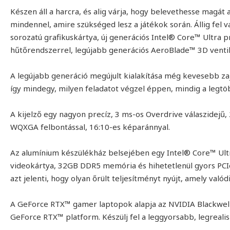
Készen áll a harcra, és alig várja, hogy belevethesse magát 
mindennel, amire szükséged lesz a játékok során. Állig fe
sorozatú grafikuskártya, új generációs Intel® Core™ Ultra 
hűtőrendszerrel, legújabb generációs AeroBlade™ 3D ventil
A legújabb generáció megújult kialakítása még kevesebb zaj
így mindegy, milyen feladatot végzel éppen, mindig a legtö
A kijelző egy nagyon precíz, 3 ms-os Overdrive válaszidejű,
WQXGA felbontással, 16:10-es képaránnyal.
Az alumínium készülékház belsejében egy Intel® Core™ Ult
videokártya, 32GB DDR5 memória és hihetetlenül gyors PCI
azt jelenti, hogy olyan őrült teljesítményt nyújt, amely valód
A GeForce RTX™ gamer laptopok alapja az NVIDIA Blackwell
GeForce RTX™ platform. Készülj fel a leggyorsabb, legrealis