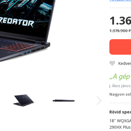
1.3
1.376.900 F
Kedve
A gép 
J. Ákos János
Nagyon sok
Rövid spec
18" WQXGA 
290HX Plus