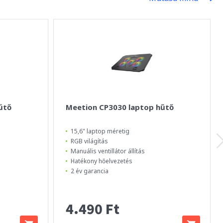
űtő
Meetion CP3030 laptop hűtő
15,6" laptop méretig
RGB világítás
Manuális ventillátor állítás
Hatékony hőelvezetés
2 év garancia
4.490 Ft