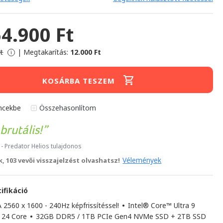
64.900 Ft
t
|
Megtakarítás:
12.000 Ft
i
KOSÁRBA TESZEM
ncekbe
Összehasonlítom
brutális!
- Predator Helios tulajdonos
Vélemények
, 103 vevői visszajelzést olvashatsz!
ifikáció
2560 x 1600 - 240Hz képfrissítéssel!
•
Intel® Core™ Ultra 9
 24 Core
•
32GB DDR5 / 1TB PCIe Gen4 NVMe SSD + 2TB SSD