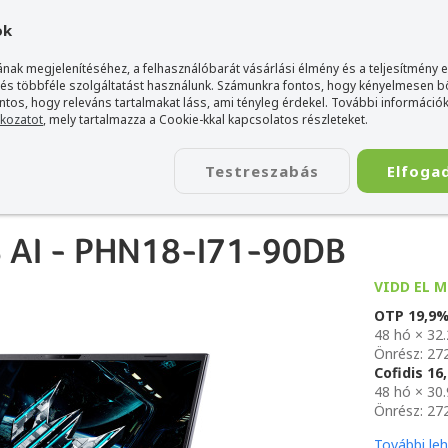
gyarország Acer márkaboltja
+36 20 / 800 2237
+36 20 / 372 2
ok
nak megjelenítéséhez, a felhasználóbarát vásárlási élmény és a teljesítmény 
 és többféle szolgáltatást használunk. Számunkra fontos, hogy kényelmesen 
ontos, hogy releváns tartalmakat láss, ami tényleg érdekel. További információk
tkozatot
, mely tartalmazza a Cookie-kkal kapcsolatos részleteket.
TÁSKA
ÉLETSTÍLUS
KIEGÉSZÍTŐ
KAPCSOLAT
Testreszabás
Elfoga
18 AI - PHN18-I71-90DB
18 AI - PHN18-I71-90DB
VIDD EL M
OTP 19,9
48 hó × 32
Önrész: 27
Cofidis 1
48 hó × 30
Önrész: 27
További le