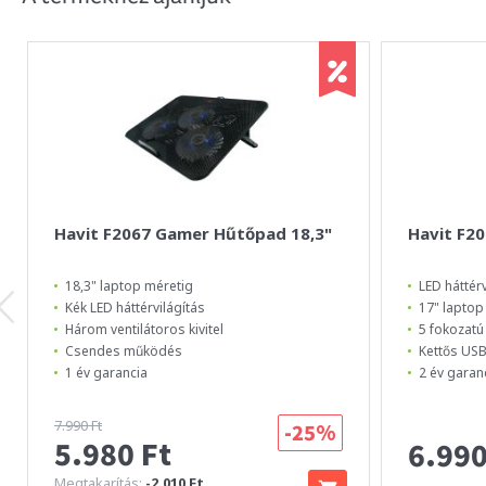
Havit F2067 Gamer Hűtőpad 18,3"
Havit F2
18,3" laptop méretig
LED háttérv
Kék LED háttérvilágítás
17" laptop
Három ventilátoros kivitel
5 fokozatú
Csendes működés
Kettős USB
1 év garancia
2 év garan
7.990 Ft
-25%
5.980 Ft
6.990
Megtakarítás:
-2.010 Ft