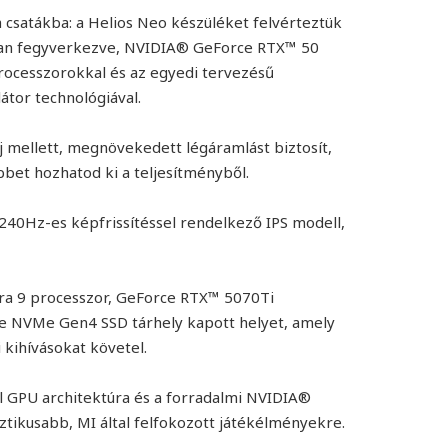
a csatákba: a Helios Neo készüléket felvérteztük
l van fegyverkezve, NVIDIA® GeForce RTX™ 50
processzorokkal és az egyedi tervezésű
átor technológiával.
 mellett, megnövekedett légáramlást biztosít,
bbet hozhatod ki a teljesítményből.
 240Hz-es képfrissítéssel rendelkező IPS modell,
ra 9 processzor, GeForce RTX™ 5070Ti
e NVMe Gen4 SSD tárhely kapott helyet, amely
i kihívásokat követel.
 GPU architektúra és a forradalmi NVIDIA®
ztikusabb, MI által felfokozott játékélményekre.