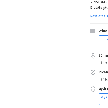
•
NVIDIA 
Brutális já
Részletes s
Wind
30 na
19.
Pixel
19.
Gyárt
Gyár