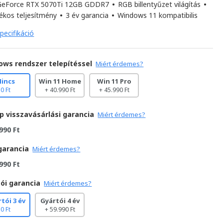
GeForce RTX 5070Ti 12GB GDDR7
•
RGB billentyűzet világítás
•
tékos teljesítmény
•
3 év garancia
•
Windows 11 kompatibilis
pecifikáció
ows rendszer telepítéssel
Miért érdemes?
Nincs
Win 11 Home
Win 11 Pro
0 Ft
+ 40.990 Ft
+ 45.990 Ft
p visszavásárlási garancia
Miért érdemes?
990 Ft
garancia
Miért érdemes?
990 Ft
ói garancia
Miért érdemes?
tói 3 év
Gyártói 4 év
0 Ft
+ 59.990 Ft