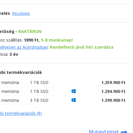
yelés
Részletek
hetőség -
RAKTÁRON
oz szállítás:
1890 Ft
,
5-8 munkanap!
élyesen az Acershopban
:
Rendelhető jövő hét szerdára
ncia:
3 év
bbi termékvariációk
B memória
1 TB SSD
1.259.900 Ft
B memória
1 TB SSD
1.294.900 Ft
B memória
3 TB SSD
1.399.900 Ft
bi termékvariációk (8)
Mutasd mind