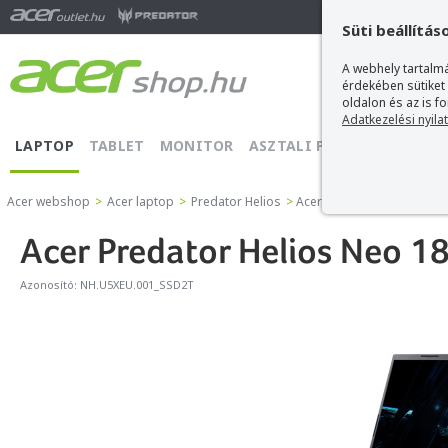
Ma
Süti beállítás
A webhely tartalmá
érdekében sütiket
oldalon és az is f
Adatkezelési nyila
LAPTOP
TABLET
MONITOR
ASZTALI PC
PROJEKTOR
Acer webshop
>
Acer laptop
>
Predator Helios
>
Acer Predator Helios Neo 
Acer Predator Helios Neo 
Azonosító:
NH.U5XEU.001_SSD2T