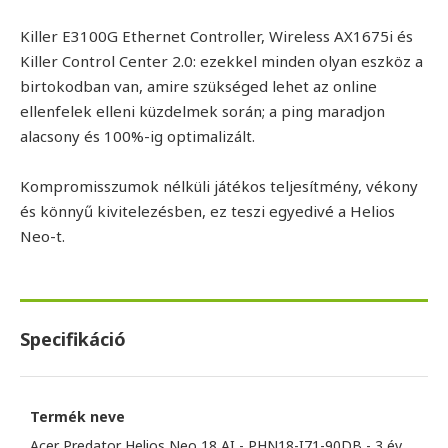
Killer E3100G Ethernet Controller, Wireless AX1675i és
Killer Control Center 2.0: ezekkel minden olyan eszköz a
birtokodban van, amire szükséged lehet az online
ellenfelek elleni küzdelmek során; a ping maradjon
alacsony és 100%-ig optimalizált.
Kompromisszumok nélküli játékos teljesítmény, vékony
és könnyű kivitelezésben, ez teszi egyedivé a Helios
Neo-t.
Specifikáció
Termék neve
Acer Predator Helios Neo 18 AI - PHN18-I71-90DB - 3 év