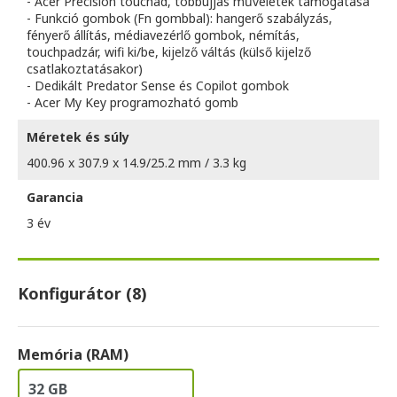
- Acer Precision touchad, többujjas műveletek támogatása
- Funkció gombok (Fn gombbal): hangerő szabályzás,
fényerő állítás, médiavezérlő gombok, némítás,
touchpadzár, wifi ki/be, kijelző váltás (külső kijelző
csatlakoztatásakor)
- Dedikált Predator Sense és Copilot gombok
- Acer My Key programozható gomb
Méretek és súly
400.96 x 307.9 x 14.9/25.2 mm / 3.3 kg
Garancia
3 év
Konfigurátor (8)
Memória (RAM)
32 GB