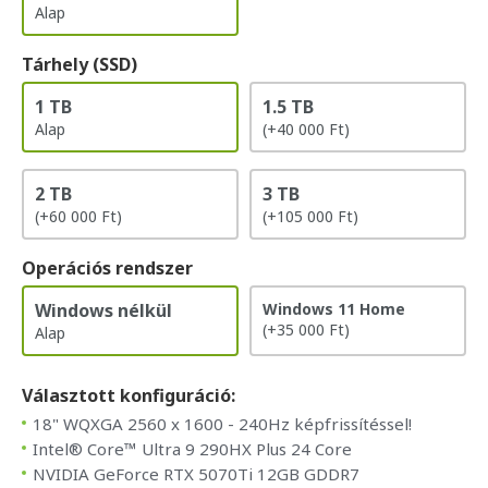
Alap
Tárhely (SSD)
1 TB
1.5 TB
Alap
(+40 000 Ft)
2 TB
3 TB
(+60 000 Ft)
(+105 000 Ft)
Operációs rendszer
Windows nélkül
Windows 11 Home
(+35 000 Ft)
Alap
Választott konfiguráció:
18" WQXGA 2560 x 1600 - 240Hz képfrissítéssel!
Intel® Core™ Ultra 9 290HX Plus 24 Core
NVIDIA GeForce RTX 5070Ti 12GB GDDR7