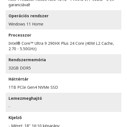
garanciával!
Operációs rendszer
Windows 11 Home
Processzor
Intel® Core™ Ultra 9 290HX Plus 24 Core (40M L2 Cache,
2.70 - 5.50GHz)
Rendszermemória
32GB DDR5
Háttértár
1TB PCIe Gen4 NVMe SSD
Lemezmeghajtó
-
Kijelző
- Méret: 18" 16:10 képarány