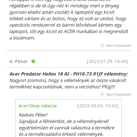
régebben is de itt úgy néz ki mindegy mert a lényeg
gyorsan eladni aztán viszlát) A laptoptól egy kicsit
többet vártam és az biztos, hogy ez volt az utolsó, hogy
operációs rendszerrel és bármi bővítéssel kértem egy
laptopot, sőt egy kicsit ez ACER markában is megrendült
a bizalmam.
Nem hitelesített
G. Péter
[2025.07.29. 10:40]
Acer Predator Helios 18 AI - PH18-73-91JF vélemény:
Nagyon szomorú, hogy a vélemények az össze vásárolt
termékhez kapcsolódnak, nem a verzióhoz! Pfújj!!!
Nem hitelesített
AcerShop válasza
[2025.08.04. 10:42]
Kedves Péter!
Sajnáljuk a félreértést, de a véleményeknél
egyértelműen el vannak választva a termékre
és a termékcsaládra érkező vélemények.