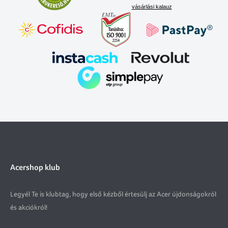
vásárlási kalauz
Acershop klub
Legyél Te is klubtag, hogy első kézből értesülj az Acer újdonságokról
és akciókról!