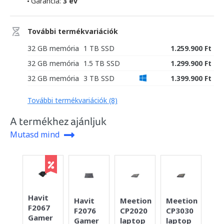
Garancia:
3 év
További termékvariációk
32 GB memória
1 TB SSD
1.259.900 Ft
32 GB memória
1.5 TB SSD
1.299.900 Ft
32 GB memória
3 TB SSD
1.399.900 Ft
További termékvariációk (8)
A termékhez ajánljuk
Mutasd mind
Havit
Co
Havit
Meetion
Meetion
F2067
TH
F2076
CP2020
CP3030
Gamer
Ga
Gamer
laptop
laptop