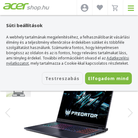
Süti beállítások
A webhely tartalmának megjelenítéséhez, a felhasználóbarát vásárlási
Acer webshop
>
Acer laptop
>
Predator Helios
>
Acer Predator Helios Neo 18
AI - PHN18-I71-90DB
élmény és a teljesítmény ellenőrzése érdekében sütiket és többféle
szolgáltatást használunk. Számunkra fontos, hogy kényelmesen
Acer Predator Helios Neo 18 AI -
böngéssz az oldalon és az is fontos, hogy releváns tartalmakat láss,
PHN18-I71-90DB
ami tényleg érdekel. További információkért olvasd el az
Adatkezelési
nyilatkozatot
, mely tartalmazza a Cookie-kkal kapcsolatos részleteket.
Azonosító:
NH.U5XEU.001_WIN
Testreszabás
Elfogadom mind