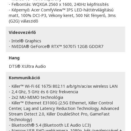
- Felbontás: WQXGA 2560 x 1600, 240Hz képfrissítés
- Képernyő: Acer ComfyView™ IPS LED-háttérvilágítású
matt, 100% DCI-P3, Vékony keret, 500 Nit fényerő, 3ms
(G2G) válaszidő
Videovezérlő
- Intel® Graphics
- NVIDIA® GeForce® RTX™ 5070Ti 12GB GDDR7
Hang
DTS® X:Ultra Audio
Kommunikáció
- Killer™ Wi-Fi 6E 1675i 802.11 a/b/g/n/ac/ax wireless LAN
- 2,4 Ghz, 5 GHz és 6 GHz frekvencia
- 2x2 MU-MIMO technológia
- Killer™ Ethernet E3100G (2.5G Ethernet, Killer Control
Center, Lag and Latency Reduction Technology, Advanced
Stream Detect 2.0, Killer DoubleShot Pro, GameFast
Technology)
- Bluetooth® 5.4 (Bluetooth LE Audio LC3)
- Narrow USB FHD webkamera, 1080p, kék üveglencsével +