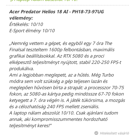
Acer Predator Helios 18 AI - PH18-73-97UG
vélemény:
Értékelés: 10/10
E-Sport élmény 10/10
„Nemrég vettem a gépet, és egyből egy 7 óra The
Finalsal teszteltem 1600p felbontásban, maximális
grafikai beállításokkal. Az RTX 5080 és a proci
elképesztő teljesítményt nyújtott, stabil 220-250 FPS-t
produkálva.
Ami a legjobban meglepett, az a hűtés. Még Turbo
módra sem volt szükség a gép teljesen lazán és
meglepően hűvösen bírta a strapát: a processzor 70-75
fokon, az 5080-as kártya pedig mindössze 67-70 fokon
ketyegett a 7. óra végén is. A játék tükörsima, a mozgás
és a célozhatóság 240 FPS mellett zseniális.
A laptop nálam abszolút 10/10. Csak ajánlani tudom
annak, aki kompromisszummentes hordozható
teljesítményt keres!”
Hitelesített vásárló