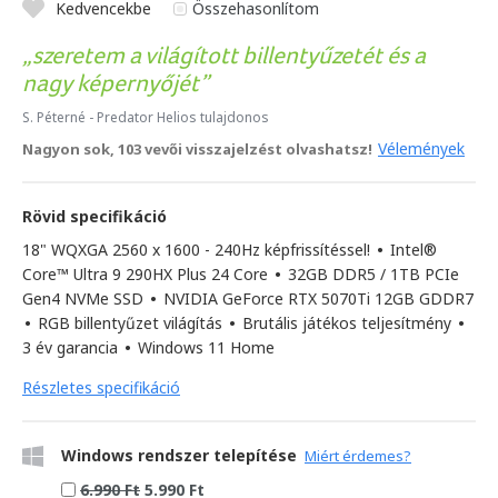
Kedvencekbe
Összehasonlítom
szeretem a világított billentyűzetét és a
nagy képernyőjét
S. Péterné
- Predator Helios tulajdonos
Vélemények
Nagyon sok, 103 vevői visszajelzést olvashatsz!
Rövid specifikáció
18" WQXGA 2560 x 1600 - 240Hz képfrissítéssel!
•
Intel®
Core™ Ultra 9 290HX Plus 24 Core
•
32GB DDR5 / 1TB PCIe
Gen4 NVMe SSD
•
NVIDIA GeForce RTX 5070Ti 12GB GDDR7
•
RGB billentyűzet világítás
•
Brutális játékos teljesítmény
•
3 év garancia
•
Windows 11 Home
Részletes specifikáció
Windows rendszer telepítése
Miért érdemes?
6.990 Ft
5.990 Ft