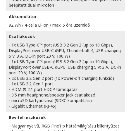
beépített dual mikrofon
Akkumulátor
92 Wh / 4-cella Li-ion / max. 5 óra üzemidő
Csatlakozók
- 1x USB Type-C™ port (USB 3.2 Gen 2 (up to 10 Gbps),
DisplayPort over USB-C iGPU, Thunderbolt 4, USB charging
5 V; 3 A, DC-in port 20 V; 100 W)
- 1x USB Type-C™ port (USB 3.2 Gen 2 (up to 10 Gbps),
DisplayPort over USB-C dGPU, USB charging 5 V; 3 A, DC-in
port 20 V; 100 W)
- 2x USB 3.2 Gen 2 port (1x Power-off charging funkció)
- 1x USB 3.2 Gen 1 port
- HDMI® 2.1 port HDCP támogatás
- 3.5 mm headphone/speaker jack csatlakozó
- microSD kártyaolvasó (SDXC kompatibilis)
- Gigabit Ethernet (RJ-45)
Beviteli eszközök
- Magyar nyelvű, RGB FineTip háttérvilágítású billentyűzet