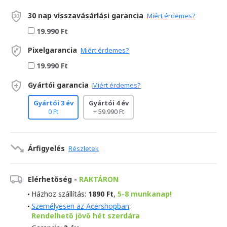
30 nap visszavásárlási garancia
Miért érdemes?
19.990 Ft
Pixelgarancia
Miért érdemes?
19.990 Ft
Gyártói garancia
Miért érdemes?
Gyártói 3 év
Gyártói 4 év
0 Ft
+ 59.990 Ft
Árfigyelés
Részletek
Elérhetőség -
RAKTÁRON
Házhoz szállítás:
1890 Ft
,
5-8 munkanap!
Személyesen az Acershopban
:
Rendelhető jövő hét szerdára