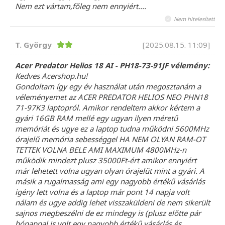
Nem ezt vártam,főleg nem ennyiért....
Nem hitelesített
T. György
[2025.08.15. 11:09]
Acer Predator Helios 18 AI - PH18-73-91JF vélemény:
Kedves Acershop.hu!
Gondoltam így egy év használat után megosztanám a
véleményemet az ACER PREDATOR HELIOS NEO PHN18
71-97K3 laptopról. Amikor rendeltem akkor kértem a
gyári 16GB RAM mellé egy ugyan ilyen méretű
memóriát és ugye ez a laptop tudna működni 5600MHz
órajelű memória sebességgel HA NEM OLYAN RAM-OT
TETTEK VOLNA BELE AMI MAXIMUM 4800MHz-n
működik mindezt plusz 35000Ft-ért amikor ennyiért
már lehetett volna ugyan olyan órajelűt mint a gyári. A
másik a rugalmasság ami egy nagyobb értékű vásárlás
igény lett volna és a laptop már pont 14 napja volt
nálam és ugye addig lehet visszaküldeni de nem sikerült
sajnos megbeszélni de ez mindegy is (plusz előtte pár
hónappal is volt egy nagyobb értékű vásárlás és