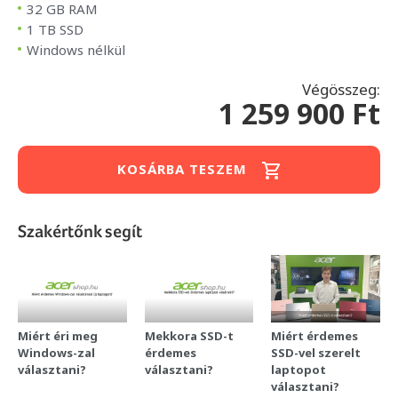
32 GB RAM
1 TB SSD
Windows nélkül
Végösszeg:
1 259 900 Ft
KOSÁRBA TESZEM
Szakértőnk segít
Miért éri meg
Mekkora SSD-t
Miért érdemes
Windows-zal
érdemes
SSD-vel szerelt
választani?
választani?
laptopot
választani?