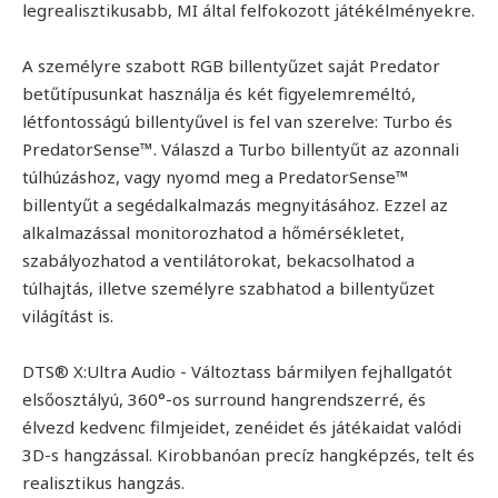
legrealisztikusabb, MI által felfokozott játékélményekre.
A személyre szabott RGB billentyűzet saját Predator
betűtípusunkat használja és két figyelemreméltó,
létfontosságú billentyűvel is fel van szerelve: Turbo és
PredatorSense™. Válaszd a Turbo billentyűt az azonnali
túlhúzáshoz, vagy nyomd meg a PredatorSense™
billentyűt a segédalkalmazás megnyitásához. Ezzel az
alkalmazással monitorozhatod a hőmérsékletet,
szabályozhatod a ventilátorokat, bekacsolhatod a
túlhajtás, illetve személyre szabhatod a billentyűzet
világítást is.
DTS® X:Ultra Audio - Változtass bármilyen fejhallgatót
elsőosztályú, 360°-os surround hangrendszerré, és
élvezd kedvenc filmjeidet, zenéidet és játékaidat valódi
3D-s hangzással. Kirobbanóan precíz hangképzés, telt és
realisztikus hangzás.