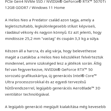
PCIe Gen4 NVMe SSD / NVIDIA® GeForce® RTX™ 5070Ti
12GB GDDR7 / Windows 11 Home
A Helios Neo a Predator család azon tagja, amely a
legletisztultabb, legkülönlegesebb stílust képviseli,
ráadásul vékony és nagyon könnyű. Ez azt jelenti, hogy
mindössze 25,2 mm "vastag" és csupán 3,3 kg a súlya.
Készen áll a harcra, és alig várja, hogy belevethesse
magát a csatákba: a Helios Neo készüléket felvérteztük
mindennel, amire szükséged lesz a játékok során. Állig
fel van fegyverkezve, NVIDIA® GeForce RTX™ 50
sorozatú grafikuskártya, új generációs Intel® Core™
Ultra processzorokkal és az egyedi tervezésű
hűtőrendszerrel, legújabb generációs AeroBlade™ 3D
ventilátor technológiával.
A legújabb generáció megújult kialakítása még kevesebb