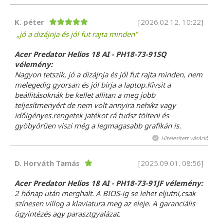
K. péter
[2026.02.12. 10:22]
jó a dizájnja és jól fut rajta minden
Acer Predator Helios 18 AI - PH18-73-91SQ
vélemény:
Nagyon tetszik, jó a dizájnja és jól fut rajta minden, nem
melegedig gyorsan és jól bírja a laptop.Kivsit a
beállitásoknák be kellet allitan a meg jobb
teljesítmenyért de nem volt annyira nehŵz vagy
időigényes.rengetek jatékot rá tudsz tölteni és
gyöbyörűen viszi még a legmagasabb grafikán is.
Hitelesített vásárló
D. Horváth Tamás
[2025.09.01. 08:56]
Acer Predator Helios 18 AI - PH18-73-91JF vélemény:
2 hónap után merghalt. A BIOS-ig se lehet eljutni,csak
színesen villog a klaviatura meg az eleje. A garanciális
ügyintézés agy parasztgyalázat.