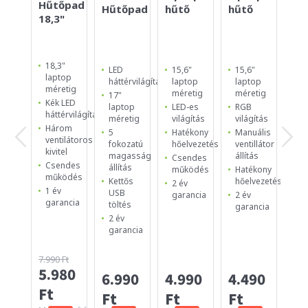
Hűtőpad
Hű
Hűtőpad
hűtő
hűtő
18,3"
15,
18,3"
15
LED
15,6"
15,6"
laptop
la
háttérvilágítás
laptop
laptop
méretig
mé
méretig
méretig
17"
Kék LED
2
laptop
LED-es
RGB
háttérvilágítás
be
méretig
világítás
világítás
ul
Három
5
Hatékony
Manuális
12
ventilátoros
fokozatú
hőelvezetés
ventillátor
es
kivitel
magasság
állítás
Csendes
ve
Csendes
állítás
működés
Hatékony
Ma
működés
Kettős
hőelvezetés
2 év
Cs
1 év
USB
garancia
2 év
ki
garancia
töltés
garancia
1 
2 év
ga
garancia
7.990 Ft
5.980
4.
6.990
4.990
4.490
Ft
Ft
Ft
Ft
Ft