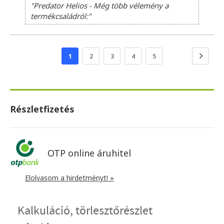
"Predator Helios - Még több vélemény a
termékcsaládról:"
1
2
3
4
5
Részletfizetés
OTP online áruhitel
Elolvasom a hirdetményt! »