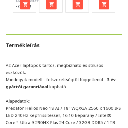
Megtakarítás:
-2.010 Ft
Termékleírás
Az Acer laptopok tartós, megbízható és stílusos
eszközök.
Mindegyik modell - felszereltségtől függetlenül -
3 év
gyártói garanciával
kapható.
Alapadatok:
Predator Helios Neo 18 AI / 18" WQXGA 2560 x 1600 IPS
LED 240Hz képfrissítéssel!, 16:10 képarány / Intel®
Core™ Ultra 9 290HX Plus 24 Core / 32GB DDR5 / 1TB