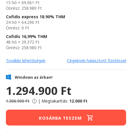
15 hó × 69.061 Ft
Önrész: 258.980 Ft
Cofidis express 18.90% THM
24 hó × 64.296 Ft
Önrész: 0 Ft
Cofidis 16,99% THM
48 hó × 29.372 Ft
Önrész: 258.980 Ft
További lehetőségek
Cégeknek halasztott fizetéssel
Windows az árban!
1.294.900 Ft
1.306.900 Ft
|
Megtakarítás:
12.000 Ft
i
KOSÁRBA TESZEM