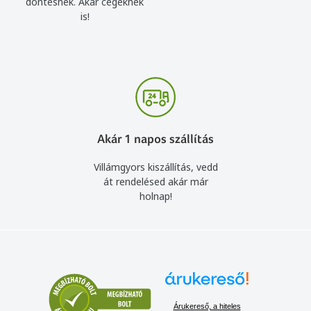
döntésnek. Akár cégeknek
is!
Akár 1 napos szállítás
Villámgyors kiszállítás, vedd
át rendelésed akár már
holnap!
Árukereső, a hiteles