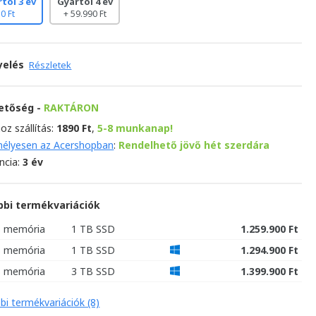
tói 3 év
Gyártói 4 év
0 Ft
+ 59.990 Ft
yelés
Részletek
hetőség -
RAKTÁRON
oz szállítás:
1890 Ft
,
5-8 munkanap!
élyesen az Acershopban
:
Rendelhető jövő hét szerdára
ncia:
3 év
bbi termékvariációk
B memória
1 TB SSD
1.259.900 Ft
B memória
1 TB SSD
1.294.900 Ft
B memória
3 TB SSD
1.399.900 Ft
bi termékvariációk (8)