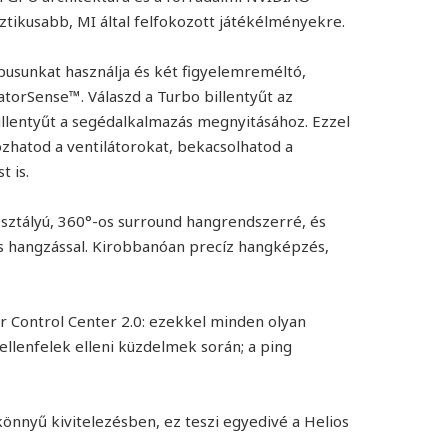
ztikusabb, MI által felfokozott játékélményekre.
pusunkat használja és két figyelemreméltó,
datorSense™. Válaszd a Turbo billentyűt az
llentyűt a segédalkalmazás megnyitásához. Ezzel
zhatod a ventilátorokat, bekacsolhatod a
t is.
osztályú, 360°-os surround hangrendszerré, és
D-s hangzással. Kirobbanóan precíz hangképzés,
er Control Center 2.0: ezekkel minden olyan
ellenfelek elleni küzdelmek során; a ping
önnyű kivitelezésben, ez teszi egyedivé a Helios