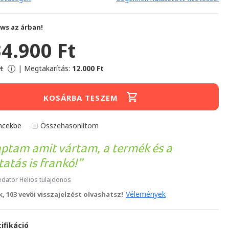
ws az árban!
34.900 Ft
t
|
Megtakarítás:
12.000 Ft
i
KOSÁRBA TESZEM
ncekbe
Összehasonlítom
aptam amit vártam, a termék és a
tatás is frankó!
edator Helios tulajdonos
Vélemények
, 103 vevői visszajelzést olvashatsz!
ifikáció