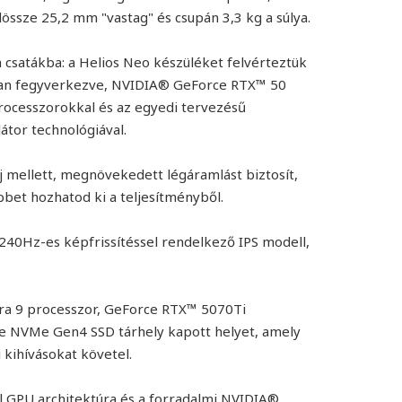
össze 25,2 mm "vastag" és csupán 3,3 kg a súlya.
a csatákba: a Helios Neo készüléket felvérteztük
l van fegyverkezve, NVIDIA® GeForce RTX™ 50
processzorokkal és az egyedi tervezésű
átor technológiával.
 mellett, megnövekedett légáramlást biztosít,
bbet hozhatod ki a teljesítményből.
 240Hz-es képfrissítéssel rendelkező IPS modell,
ra 9 processzor, GeForce RTX™ 5070Ti
e NVMe Gen4 SSD tárhely kapott helyet, amely
i kihívásokat követel.
 GPU architektúra és a forradalmi NVIDIA®