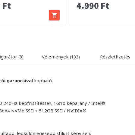
 Ft
4.990 Ft
igurátor
Vélemények
Részletfizetés
(8)
(103)
tói garanciával
kapható.
 240Hz képfrissítéssel!, 16:10 képarány / Intel®
e Gen4 NVMe SSD + 512GB SSD / NVIDIA®
tultabb, legkülönlegesebb stílust képviseli,