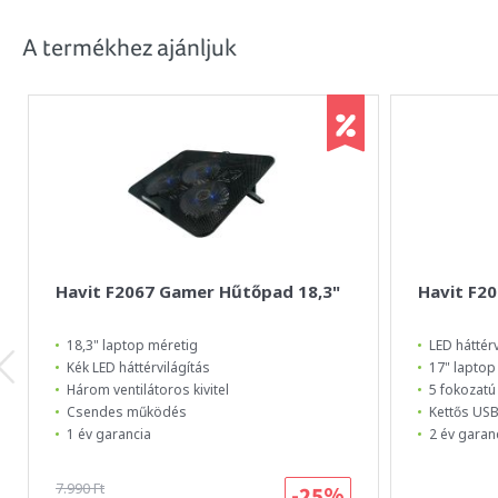
A termékhez ajánljuk
Havit F2067 Gamer Hűtőpad 18,3"
Havit F2
18,3" laptop méretig
LED háttérv
Kék LED háttérvilágítás
17" laptop
Három ventilátoros kivitel
5 fokozatú
Csendes működés
Kettős USB
1 év garancia
2 év garan
7.990 Ft
-25%