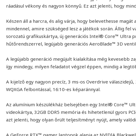
ráadásul vékony és nagyon könnyű. Ez azt jelenti, hogy mind
Készen áll a harcra, és alig várja, hogy belevethesse magát 
mindennel, amire szükséged lesz a játékok során. Állig fe
sorozatú grafikuskártya, új generációs Intel® Core™ Ultra 
hűtőrendszerrel, legújabb generációs AeroBlade™ 3D ventil
A legújabb generáció megújult kialakítása még kevesebb zaj
így mindegy, milyen feladatot végzel éppen, mindig a legtö
A kijelző egy nagyon precíz, 3 ms-os Overdrive válaszidejű,
WQXGA felbontással, 16:10-es képaránnyal.
Az alumínium készülékház belsejében egy Intel® Core™ Ult
videokártya, 32GB DDR5 memória és hihetetlenül gyors PCI
azt jelenti, hogy olyan őrült teljesítményt nyújt, amely valód
A GeForce RTX™ gamer laptopok alapja az NVIDIA Blackwell