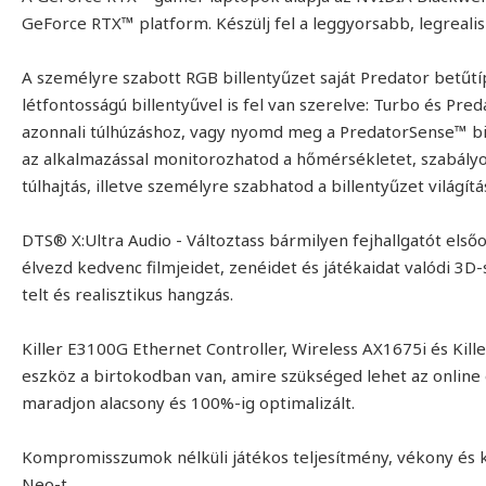
GeForce RTX™ platform. Készülj fel a leggyorsabb, legrealis
A személyre szabott RGB billentyűzet saját Predator betűtí
létfontosságú billentyűvel is fel van szerelve: Turbo és Pre
azonnali túlhúzáshoz, vagy nyomd meg a PredatorSense™ bi
az alkalmazással monitorozhatod a hőmérsékletet, szabályo
túlhajtás, illetve személyre szabhatod a billentyűzet világítás
DTS® X:Ultra Audio - Változtass bármilyen fejhallgatót első
élvezd kedvenc filmjeidet, zenéidet és játékaidat valódi 3
telt és realisztikus hangzás.
Killer E3100G Ethernet Controller, Wireless AX1675i és Kill
eszköz a birtokodban van, amire szükséged lehet az online 
maradjon alacsony és 100%-ig optimalizált.
Kompromisszumok nélküli játékos teljesítmény, vékony és k
Neo-t.