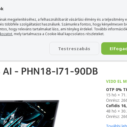
gyarország Acer márkaboltja
+36 20 / 800 2237
+36 20 / 372 2
ok
nak megjelenítéséhez, a felhasználóbarát vásárlási élmény és a teljesítmény 
 és többféle szolgáltatást használunk. Számunkra fontos, hogy kényelmesen 
ontos, hogy releváns tartalmakat láss, ami tényleg érdekel. További információk
tkozatot
, mely tartalmazza a Cookie-kkal kapcsolatos részleteket.
TÁSKA
ÉLETSTÍLUS
KIEGÉSZÍTŐ
KAPCSOLAT
Testreszabás
Elfoga
18 AI - PHN18-I71-90DB
18 AI - PHN18-I71-90DB
VIDD EL M
OTP 0% 
15 hó × 71
Önrész: 26
Cofidis 1
48 hó × 30
Önrész: 26
További le