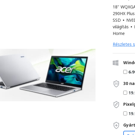
18" WQXGA 
290HX Plus
SSD
•
NVID
világítás
•
Home
Részletes s
Wind
6.9
30 na
19.
Pixel
19.
Gyárt