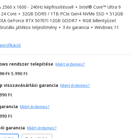
2560 x 1600 - 240Hz képfrissítéssel!
•
Intel® Core™ Ultra 9
 24 Core
•
32GB DDR5 / 1TB PCIe Gen4 NVMe SSD + 512GB
IA GeForce RTX 5070Ti 12GB GDDR7
•
RGB billentyűzet
Brutális játékos teljesítmény
•
3 év garancia
•
Windows 11
pecifikáció
ows rendszer telepítése
Miért érdemes?
90 Ft
5.990 Ft
p visszavásárlási garancia
Miért érdemes?
990 Ft
garancia
Miért érdemes?
990 Ft
ói garancia
Miért érdemes?