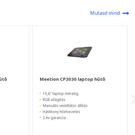
Mutasd mind
űtő
Meetion CP3030 laptop hűtő
15,6" laptop méretig
RGB világítás
Manuális ventillátor állítás
Hatékony hőelvezetés
2 év garancia