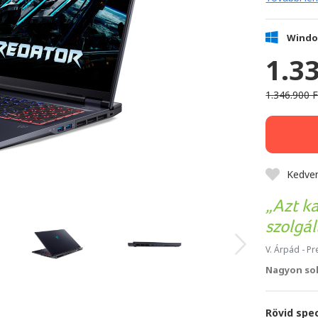
Windo
1.3
1.346.900 F
Kedve
Azt k
szolgál
V. Árpád
- Pr
Nagyon sok
Rövid spec