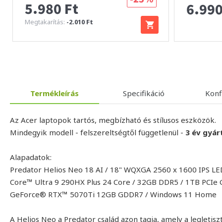
5.980 Ft
6.990
Megtakarítás:
-2.010 Ft
Termékleírás
Specifikáció
Konf
Az Acer laptopok tartós, megbízható és stílusos eszközök.
Mindegyik modell - felszereltségtől függetlenül -
3 év gyár
Alapadatok:
Predator Helios Neo 18 AI / 18" WQXGA 2560 x 1600 IPS LED
Core™ Ultra 9 290HX Plus 24 Core / 32GB DDR5 / 1TB PCI
GeForce® RTX™ 5070Ti 12GB GDDR7 / Windows 11 Home
A Helios Neo a Predator család azon tagja, amely a legletisz