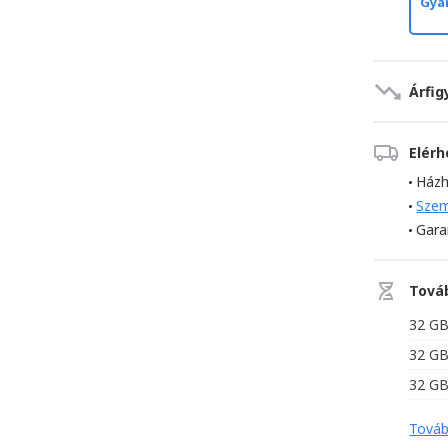
Gyár
Árfig
Elér
Házh
Szem
Gara
Tová
32 G
32 G
32 G
Továb