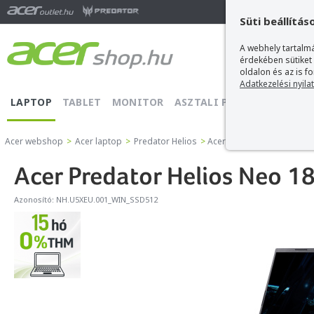
Ma
Süti beállítás
A webhely tartalmá
érdekében sütiket
oldalon és az is f
Adatkezelési nyila
LAPTOP
TABLET
MONITOR
ASZTALI PC
PROJEKTOR
Acer webshop
>
Acer laptop
>
Predator Helios
>
Acer Predator Helios Neo 
Acer Predator Helios Neo 
Azonosító:
NH.U5XEU.001_WIN_SSD512