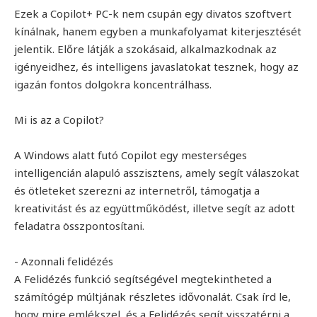
Ezek a Copilot+ PC-k nem csupán egy divatos szoftvert
kínálnak, hanem egyben a munkafolyamat kiterjesztését
jelentik. Előre látják a szokásaid, alkalmazkodnak az
igényeidhez, és intelligens javaslatokat tesznek, hogy az
igazán fontos dolgokra koncentrálhass.
Mi is az a Copilot?
A Windows alatt futó Copilot egy mesterséges
intelligencián alapuló asszisztens, amely segít válaszokat
és ötleteket szerezni az internetről, támogatja a
kreativitást és az együttműködést, illetve segít az adott
feladatra összpontosítani.
- Azonnali felidézés
A Felidézés funkció segítségével megtekintheted a
számítógép múltjának részletes idővonalát. Csak írd le,
hogy mire emlékszel, és a Felidézés segít visszatérni a