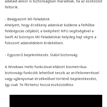
adataid akkor is biztonságban maradnak, ha az eszközöd
feltörik.
- Beágyazott MI-feladatok
Ahelyett, hogy érzékeny adatokat küldene a felhőbe
feldolgozás céljából, a beépített NPU segítségével a
Swift AI bizonyos MI-feladatokat helyileg hajt végre a
fokozott adatvédelem érdekében.
- Egyszerű bejelentkezés. Stabil biztonság.
A Windows Hello funkcióval ellátott biometrikus
biztonsági funkciók lehetővé teszik az arcfelismeréssel
vagy ujjlenyomat-érzékelővel történő bejelentkezést,
így csak Te férhetsz hozzá eszközödhöz.