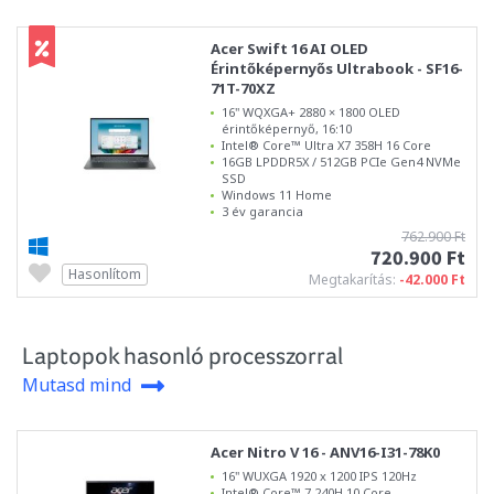
Acer Swift 16 AI OLED
Érintőképernyős Ultrabook - SF16-
71T-70XZ
16" WQXGA+ 2880 × 1800 OLED
érintőképernyő, 16:10
Intel® Core™ Ultra X7 358H 16 Core
16GB LPDDR5X / 512GB PCIe Gen4 NVMe
SSD
Windows 11 Home
3 év garancia
762.900 Ft
720.900 Ft
Hasonlítom
Megtakarítás:
-42.000 Ft
Laptopok hasonló processzorral
Mutasd mind
Acer Nitro V 16 - ANV16-I31-78K0
16" WUXGA 1920 x 1200 IPS 120Hz
Intel® Core™ 7 240H 10 Core