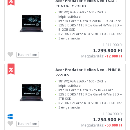
Acer Predator Helios Neo 18 AI -
PHN18-I71-90DB
18" WQXGA 2560 x 1600 - 240Hz
képfrissítéssel!
Intel® Core™ Ultra 9 290HX Plus 24 Core
32GB DDR5 / 1TB PCIe Gen4 NVMe SSD +
512GB SSD
NVIDIA GeForce RTX 5070Ti 12GB GDDR7
3 év garancia
1.311.900 Ft
1.299.900 Ft
Hasonlítom
Megtakarítás:
-12.000 Ft
Acer Predator Helios Neo - PHN18-
72-97FS
18" WQXGA 2560 x 1600 - 240Hz
képfrissítéssel!
Intel® Core™ Ultra 9 275HX 24 Core
32GB DDR5 / 1TB PCIe Gen4 NVMe SSD +
2TB SSD
NVIDIA GeForce RTX 5070Ti 12GB GDDR7
3 év garancia
1.304.900 Ft
1.254.900 Ft
Hasonlítom
Megtakarítás:
-50.000 Ft