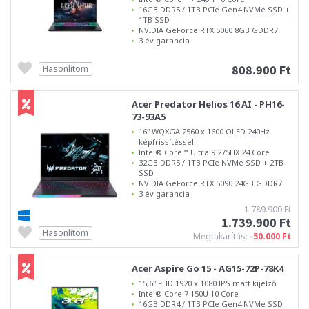
16GB DDR5 / 1TB PCIe Gen4 NVMe SSD +
1TB SSD
NVIDIA GeForce RTX 5060 8GB GDDR7
3 év garancia
808.900 Ft
Hasonlítom
Acer Predator Helios 16 AI - PH16-
73-93A5
16" WQXGA 2560 x 1600 OLED 240Hz
képfrissítéssel!
Intel® Core™ Ultra 9 275HX 24 Core
32GB DDR5 / 1TB PCIe NVMe SSD + 2TB
SSD
NVIDIA GeForce RTX 5090 24GB GDDR7
3 év garancia
1.789.900 Ft
1.739.900 Ft
Hasonlítom
Megtakarítás:
-50.000 Ft
Acer Aspire Go 15 - AG15-72P-78K4
15,6" FHD 1920 x 1080 IPS matt kijelző
Intel® Core 7 150U 10 Core
16GB DDR4 / 1TB PCIe Gen4 NVMe SSD