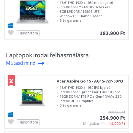
15,6" FHD 1920 x 1080 matt kijelző
Intel® Core™ i3-N305 Octa Core
8GB LPDDR5 / 128GB UFS
Windows 11 Home S Mode
3 év garancia
183.900 Ft
Hasonlítom
Laptopok irodai felhasználásra
Mutasd mind
Acer Aspire Go 15 - AG15-72P-59PQ
15,6" FHD 1920 x 1080 IPS kijelző
Intel® Core 5 processor 120U 10 Core
16GB DDR4 / 1TB PCIe Gen4 NVMe SSD
Intel® UHD Graphics
3 év garancia
268.900 Ft
254.900 Ft
Hasonlítom
Megtakarítás:
-14.000 Ft