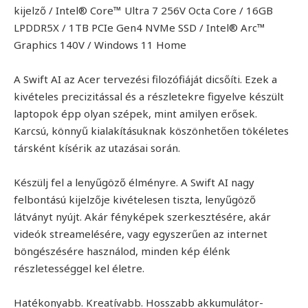
kijelző / Intel® Core™ Ultra 7 256V Octa Core / 16GB
LPDDR5X / 1TB PCIe Gen4 NVMe SSD / Intel® Arc™
Graphics 140V / Windows 11 Home
A Swift AI az Acer tervezési filozófiáját dicsőíti. Ezek a
kivételes precizitással és a részletekre figyelve készült
laptopok épp olyan szépek, mint amilyen erősek.
Karcsú, könnyű kialakításuknak köszönhetően tökéletes
társként kísérik az utazásai során.
Készülj fel a lenyűgöző élményre. A Swift AI nagy
felbontású kijelzője kivételesen tiszta, lenyűgöző
látványt nyújt. Akár fényképek szerkesztésére, akár
videók streamelésére, vagy egyszerűen az internet
böngészésére használod, minden kép élénk
részletességgel kel életre.
Hatékonyabb. Kreatívabb. Hosszabb akkumulátor-