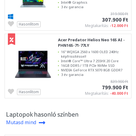
Intel® Graphics
3 év garancia
319.900 Ft
307.900 Ft
Hasonlítom
Megtakarítás:
-12.000 Ft
Acer Predator Helios Neo 16S AI -
PHN16S-71-77LY
16" WQXGA 2560 x 1600 OLED 240Hz
képfrissítéssel!
Intel® Core™ Ultra 7 255HX 20 Core
16GB DDR5 / 1TB PCIe NVMe SSD
NVIDIA GeForce RTX 5070 8GB GDDR7
3 év garancia
839.900 Ft
799.900 Ft
Hasonlítom
Megtakarítás:
-40.000 Ft
Laptopok hasonló színben
Mutasd mind