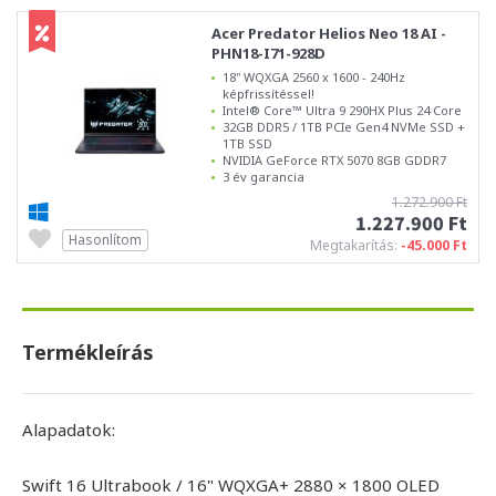
Acer Predator Helios Neo 18 AI -
PHN18-I71-928D
18" WQXGA 2560 x 1600 - 240Hz
képfrissítéssel!
Intel® Core™ Ultra 9 290HX Plus 24 Core
32GB DDR5 / 1TB PCIe Gen4 NVMe SSD +
1TB SSD
NVIDIA GeForce RTX 5070 8GB GDDR7
3 év garancia
1.272.900 Ft
1.227.900 Ft
Hasonlítom
Megtakarítás:
-45.000 Ft
Termékleírás
Alapadatok:
Swift 16 Ultrabook / 16" WQXGA+ 2880 × 1800 OLED