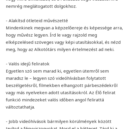
nemrég meglátogatott dolgokhoz.
- Alakítsd ötleteid művészetté
Mindenkinek megvan a képzelőereje és képessége arra,
hogy művész legyen. Írd le vagy rajzold meg
elképzelésed szöveges vagy képi utasításokkal, és nézd
meg, hogy az Alkotótárs milyen értelmezést ad neki.
- Valós idejű feliratok
Egyetlen szó sem marad ki, egyetlen ütemről sem
maradsz le – legyen szó videóhívásban folytatott
beszélgetésről, filmekben elhangzott párbeszédekről
vagy más nyelveken adott utasításokról. Az Élő felirat
funkció mindezeket valós időben angol felirattá
változtathatja.
- Jobb videóhívások bármilyen körülmények között
Javítsd a fényviszonyokat. Mosd el a hátteret. Zárd ki a