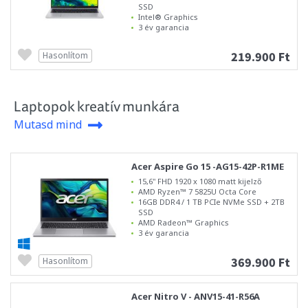
SSD
Intel® Graphics
3 év garancia
219.900 Ft
Hasonlítom
Laptopok kreatív munkára
Mutasd mind
Acer Aspire Go 15 -AG15-42P-R1ME
15,6" FHD 1920 x 1080 matt kijelző
AMD Ryzen™ 7 5825U Octa Core
16GB DDR4 / 1 TB PCIe NVMe SSD + 2TB
SSD
AMD Radeon™ Graphics
3 év garancia
369.900 Ft
Hasonlítom
Acer Nitro V - ANV15-41-R56A