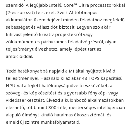
üzemidő. A legújabb Intel® Core™ Ultra processzorokkal
(2-es sorozat) felszerelt Swift AI többnapos
akkumulátor-üzemidejével minden feladathoz megfelelő
sebességet és válaszidőt biztosít. Legyen szó akár
kihívást jelentő kreatív projektekről vagy
zökkenőmentes párhuzamos feladatvégzésről, olyan
teljesítményt élvezhetsz, amely lépést tart az
ambícióiddal.
Tedd hatékonyabbá napjaid a MI által nyújtott kiváló
teljesítménnyel. Használd ki az akár 48 TOPS kapacitású
NPU-val a fejlett hatékonyságnövelő eszközöket, a
szöveg- és képkészítést és a gyorsabb fénykép- vagy
videószerkesztést. Élvezd a különböző alkalmazásokban
elérhető, több mint 300-féle, mesterséges intelligencián
alapuló élményt kínáló hatalmas ökoszisztémát, és
emeld új szintre munkafolyamataid.