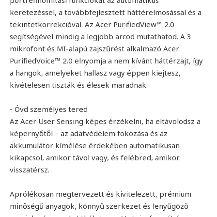
portréfinomítási funkciókat az automatikus
keretezéssel, a továbbfejlesztett háttérelmosással és a
tekintetkorrekcióval. Az Acer PurifiedView™ 2.0
segítségével mindig a legjobb arcod mutathatod. A 3
mikrofont és MI-alapú zajszűrést alkalmazó Acer
PurifiedVoice™ 2.0 elnyomja a nem kívánt háttérzajt, így
a hangok, amelyeket hallasz vagy éppen kiejtesz,
kivételesen tiszták és élesek maradnak.
- Óvd személyes tered
Az Acer User Sensing képes érzékelni, ha eltávolodsz a
képernyőtől – az adatvédelem fokozása és az
akkumulátor kímélése érdekében automatikusan
kikapcsol, amikor távol vagy, és felébred, amikor
visszatérsz.
Aprólékosan megtervezett és kivitelezett, prémium
minőségű anyagok, könnyű szerkezet és lenyűgöző