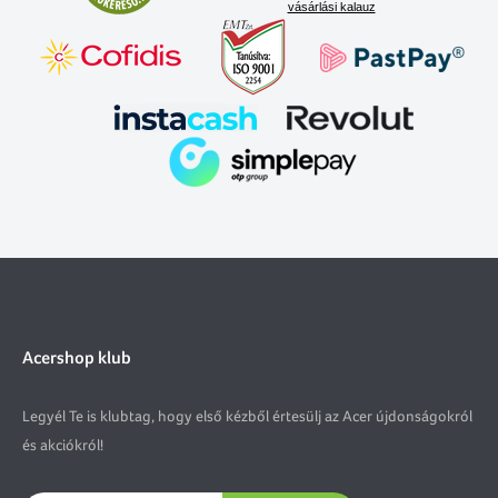
vásárlási kalauz
Acershop klub
Legyél Te is klubtag, hogy első kézből értesülj az Acer újdonságokról
és akciókról!