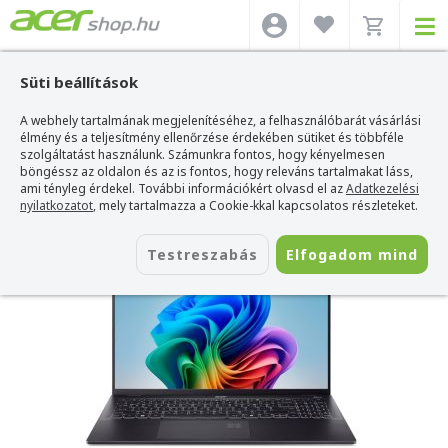
Süti beállítások
A webhely tartalmának megjelenítéséhez, a felhasználóbarát vásárlási
Acer webshop
>
Acer laptop
>
Swift Ultrabook
>
Acer Swift 16 AI OLED
Ultrabook - SF16-51-7542
élmény és a teljesítmény ellenőrzése érdekében sütiket és többféle
szolgáltatást használunk. Számunkra fontos, hogy kényelmesen
Acer Swift 16 AI OLED Ultrabook -
böngéssz az oldalon és az is fontos, hogy releváns tartalmakat láss,
SF16-51-7542
ami tényleg érdekel. További információkért olvasd el az
Adatkezelési
nyilatkozatot
, mely tartalmazza a Cookie-kkal kapcsolatos részleteket.
Azonosító:
NX.J3ZEU.008
Testreszabás
Elfogadom mind