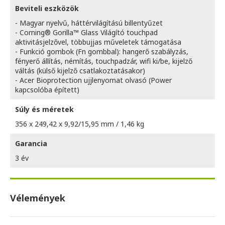
Beviteli eszközök
- Magyar nyelvű, háttérvilágítású billentyűzet
- Corning® Gorilla™ Glass Világító touchpad
aktivitásjelzővel, többujjas műveletek támogatása
- Funkció gombok (Fn gombbal): hangerő szabályzás,
fényerő állítás, némítás, touchpadzár, wifi ki/be, kijelző
váltás (külső kijelző csatlakoztatásakor)
- Acer Bioprotection ujjlenyomat olvasó (Power
kapcsolóba épített)
Súly és méretek
356 x 249,42 x 9,92/15,95 mm / 1,46 kg
Garancia
3 év
Vélemények