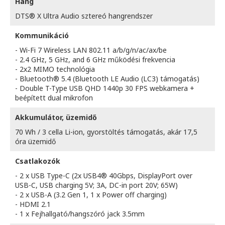
Hang
DTS® X Ultra Audio sztereó hangrendszer
Kommunikáció
- Wi-Fi 7 Wireless LAN 802.11 a/b/g/n/ac/ax/be
- 2.4 GHz, 5 GHz, and 6 GHz működési frekvencia
- 2x2 MIMO technológia
- Bluetooth® 5.4 (Bluetooth LE Audio (LC3) támogatás)
- Double T-Type USB QHD 1440p 30 FPS webkamera +
beépített dual mikrofon
Akkumulátor, üzemidő
70 Wh / 3 cella Li-ion, gyorstöltés támogatás, akár 17,5
óra üzemidő
Csatlakozók
- 2 x USB Type-C (2x USB4® 40Gbps, DisplayPort over
USB-C, USB charging 5V; 3A, DC-in port 20V; 65W)
- 2 x USB-A (3.2 Gen 1, 1 x Power off charging)
- HDMI 2.1
- 1 x Fejhallgató/hangszóró jack 3.5mm