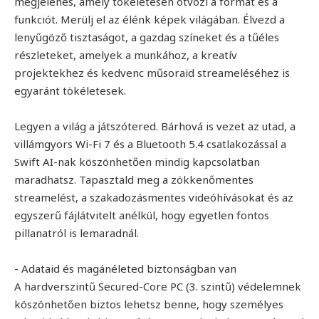
megjelenés, amely tökéletesen ötvözi a formát és a
funkciót. Merülj el az élénk képek világában. Élvezd a
lenyűgöző tisztaságot, a gazdag színeket és a tűéles
részleteket, amelyek a munkához, a kreatív
projektekhez és kedvenc műsoraid streameléséhez is
egyaránt tökéletesek.
Legyen a világ a játszótered. Bárhová is vezet az utad, a
villámgyors Wi-Fi 7 és a Bluetooth 5.4 csatlakozással a
Swift AI-nak köszönhetően mindig kapcsolatban
maradhatsz. Tapasztald meg a zökkenőmentes
streamelést, a szakadozásmentes videóhívásokat és az
egyszerű fájlátvitelt anélkül, hogy egyetlen fontos
pillanatról is lemaradnál.
- Adataid és magánéleted biztonságban van
A hardverszintű Secured-Core PC (3. szintű) védelemnek
köszönhetően biztos lehetsz benne, hogy személyes