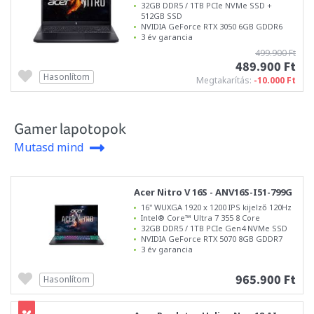
32GB DDR5 / 1TB PCIe NVMe SSD +
512GB SSD
NVIDIA GeForce RTX 3050 6GB GDDR6
3 év garancia
499.900 Ft
489.900 Ft
Hasonlítom
Megtakarítás:
-10.000 Ft
Gamer lapotopok
Mutasd mind
Acer Nitro V 16S - ANV16S-I51-799G
16" WUXGA 1920 x 1200 IPS kijelző 120Hz
Intel® Core™ Ultra 7 355 8 Core
32GB DDR5 / 1TB PCIe Gen4 NVMe SSD
NVIDIA GeForce RTX 5070 8GB GDDR7
3 év garancia
965.900 Ft
Hasonlítom