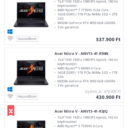
15,6" FHD 1920 x 1080 IPS kijelző, 180 Hz
képfrissítés!
AMD Ryzen™ 7 7735HS Octa Core
16GB DDR5 / 1TB PCIe NVMe SSD + 2TB
SSD
NVIDIA GeForce RTX 4050 6GB GDDR6
3 év garancia
537.900 Ft
Hasonlítom
Acer Nitro V - ANV15-41-R94N
15,6" FHD 1920 x 1080 IPS kijelző, 165 Hz
képfrissítés!
AMD Ryzen™ 5 6600H 6 Core
16GB DDR5 / 1TB PCIe NVMe SSD + 1TB
SSD
NVIDIA GeForce RTX 3050 6GB GDDR6
3 év garancia
Gyártói ár:
479.900 Ft
430.900 Ft
Hasonlítom
Acer Nitro V - ANV15-41-R3JQ
15,6" FHD 1920 x 1080 IPS kijelző, 165 Hz
képfrissítés!
AMD Ryzen™ 5 7535HS 6 Core