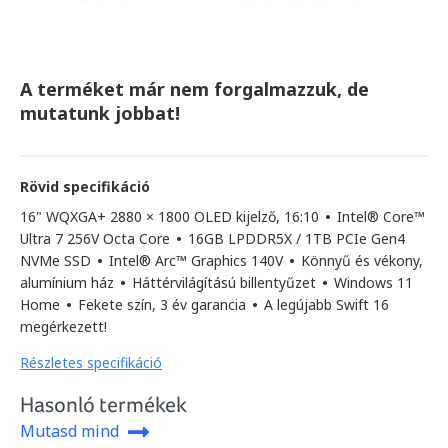
A terméket már nem forgalmazzuk, de
mutatunk jobbat!
Rövid specifikáció
16" WQXGA+ 2880 × 1800 OLED kijelző, 16:10
•
Intel® Core™
Ultra 7 256V Octa Core
•
16GB LPDDR5X / 1TB PCIe Gen4
NVMe SSD
•
Intel® Arc™ Graphics 140V
•
Könnyű és vékony,
alumínium ház
•
Háttérvilágítású billentyűzet
•
Windows 11
Home
•
Fekete szín, 3 év garancia
•
A legújabb Swift 16
megérkezett!
Részletes specifikáció
Hasonló termékek
Mutasd mind