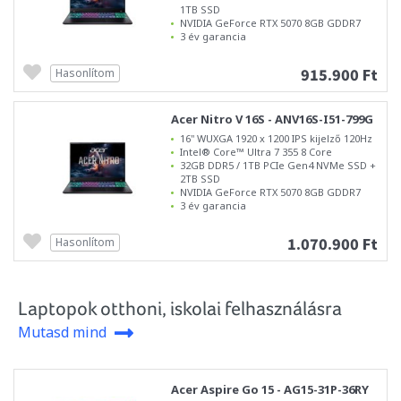
1TB SSD
NVIDIA GeForce RTX 5070 8GB GDDR7
3 év garancia
915.900 Ft
Hasonlítom
Acer Nitro V 16S - ANV16S-I51-799G
16" WUXGA 1920 x 1200 IPS kijelző 120Hz
Intel® Core™ Ultra 7 355 8 Core
32GB DDR5 / 1TB PCIe Gen4 NVMe SSD +
2TB SSD
NVIDIA GeForce RTX 5070 8GB GDDR7
3 év garancia
1.070.900 Ft
Hasonlítom
Laptopok otthoni, iskolai felhasználásra
Mutasd mind
Acer Aspire Go 15 - AG15-31P-36RY