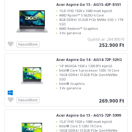
Acer Aspire Go 15 - AG15-42P-R551
15,6" FHD 1920 x 1080 matt kijelző
AMD Ryzen™ 5 5625U 6 Core
8GB DDR4 / 512GB PCIe NVMe SSD + 1TB
SSD
AMD Radeon™ Graphics
3 év garancia
Gyártói ár:
264.900 Ft
252.900 Ft
Hasonlítom
Acer Aspire Go 14 - AG14-72P-52H2
14" WUXGA 1920 x 1200 IPS kijelző
Intel® Core 5 processor 120U 10 Core
16GB DDR4 / 512GB PCIe Gen4 NVMe
SSD
Intel® Graphics
3 év garancia
269.900 Ft
Hasonlítom
Acer Aspire Go 15 - AG15-72P-5999
15,6" FHD 1920 x 1080 matt kijelző
Intel® Core 5 120U 10 Core
16GB DDR4 / 512GB PCIe Gen4 NVMe