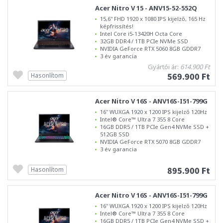
Acer Nitro V 15 - ANV15-52-552Q
15,6" FHD 1920 x 1080 IPS kijelző, 165 Hz
képfrissítés!
Intel Core i5-13420H Octa Core
32GB DDR4 / 1TB PCIe NVMe SSD
NVIDIA GeForce RTX 5060 8GB GDDR7
3 év garancia
Gyártói ár:
614.900 Ft
569.900 Ft
Hasonlítom
Acer Nitro V 16S - ANV16S-I51-799G
16" WUXGA 1920 x 1200 IPS kijelző 120Hz
Intel® Core™ Ultra 7 355 8 Core
16GB DDR5 / 1TB PCIe Gen4 NVMe SSD +
512GB SSD
NVIDIA GeForce RTX 5070 8GB GDDR7
3 év garancia
895.900 Ft
Hasonlítom
Acer Nitro V 16S - ANV16S-I51-799G
16" WUXGA 1920 x 1200 IPS kijelző 120Hz
Intel® Core™ Ultra 7 355 8 Core
16GB DDR5 / 1TB PCIe Gen4 NVMe SSD +