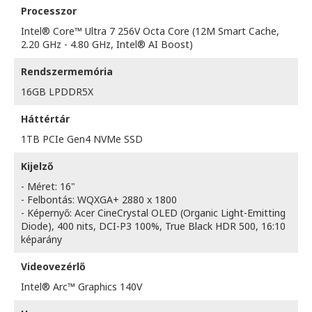
Processzor
Intel® Core™ Ultra 7 256V Octa Core (12M Smart Cache,
2.20 GHz - 4.80 GHz, Intel® AI Boost)
Rendszermemória
16GB LPDDR5X
Háttértár
1TB PCIe Gen4 NVMe SSD
Kijelző
- Méret: 16"
- Felbontás: WQXGA+ 2880 x 1800
- Képernyő: Acer CineCrystal OLED (Organic Light-Emitting
Diode), 400 nits, DCI-P3 100%, True Black HDR 500, 16:10
képarány
Videovezérlő
Intel® Arc™ Graphics 140V