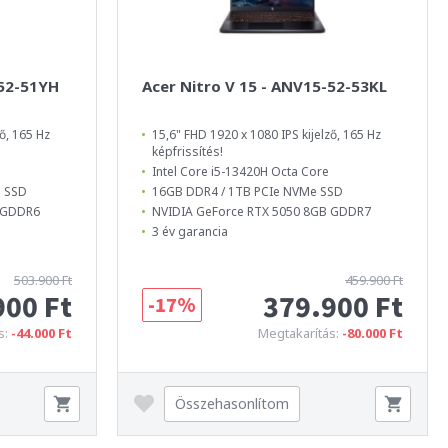
-52-51YH
Acer Nitro V 15 - ANV15-52-53KL
ő, 165 Hz
15,6" FHD 1920 x 1080 IPS kijelző, 165 Hz
képfrissítés!
Intel Core i5-13420H Octa Core
e SSD
16GB DDR4 / 1TB PCIe NVMe SSD
B GDDR6
NVIDIA GeForce RTX 5050 8GB GDDR7
3 év garancia
503.900 Ft
459.900 Ft
900 Ft
379.900 Ft
-17%
s:
-44.000 Ft
Megtakarítás:
-80.000 Ft
Összehasonlítom