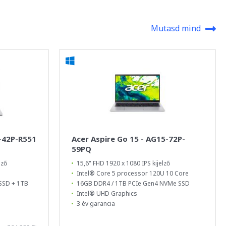
Mutasd mind
5-42P-R551
Acer Aspire Go 15 - AG15-72P-
59PQ
lző
15,6" FHD 1920 x 1080 IPS kijelző
Intel® Core 5 processor 120U 10 Core
SSD + 1TB
16GB DDR4 / 1TB PCIe Gen4 NVMe SSD
Intel® UHD Graphics
3 év garancia