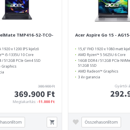
velMate TMP416-52-TCO-
Acer Aspire Go 15 - AG1
1920 x 1200 IPS kijelző
15,6" FHD 1920 x 1080 matt kije
e™ i5-1335U 10 Core
AMD Ryzen™ 5 5625U 6 Core
 / 512GB PCIe Gen4 SSD
16GB DDR4 / 512GB PCIe NVMe
512GB SSD
Xe Graphics
AMD Radeon™ Graphics
cia
3 év garancia
Gyártói 
380.900 Ft
292.
369.900 Ft
Megtakarítás:
-11.000 Ft
hasonlítom
Összehasonlítom