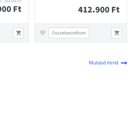
ár:
264.900 Ft
900 Ft
412.900 Ft
Összehasonlítom
Mutasd mind