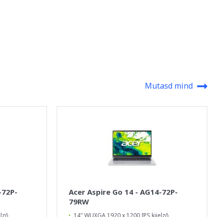
Mutasd mind
-72P-
Acer Aspire Go 14 - AG14-72P-
79RW
lző
14" WUXGA 1920 x 1200 IPS kijelző