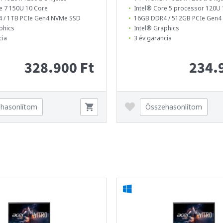
e 7 150U 10 Core
Intel® Core 5 processor 120U 
 / 1TB PCIe Gen4 NVMe SSD
16GB DDR4 / 512GB PCIe Gen
phics
Intel® Graphics
cia
3 év garancia
328.900 Ft
234.
hasonlítom
Összehasonlítom