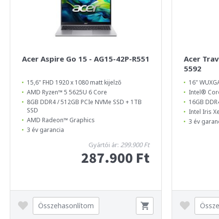
Acer Aspire Go 15 - AG15-42P-R551
Acer Tra
5592
15,6" FHD 1920 x 1080 matt kijelző
16" WUXGA 
AMD Ryzen™ 5 5625U 6 Core
Intel® Cor
8GB DDR4 / 512GB PCIe NVMe SSD + 1TB
16GB DDR4
SSD
Intel Iris 
AMD Radeon™ Graphics
3 év garan
3 év garancia
Gyártói ár:
299.900 Ft
287.900 Ft
Összehasonlítom
Össze