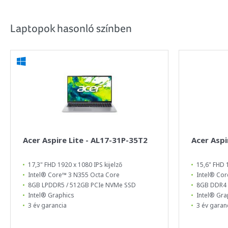
Laptopok hasonló színben
Acer Aspire Lite - AL17-31P-35T2
Acer Aspi
17,3" FHD 1920 x 1080 IPS kijelző
15,6" FHD 
Intel® Core™ 3 N355 Octa Core
Intel® Cor
8GB LPDDR5 / 512GB PCIe NVMe SSD
8GB DDR4 
Intel® Graphics
Intel® Gra
3 év garancia
3 év garan