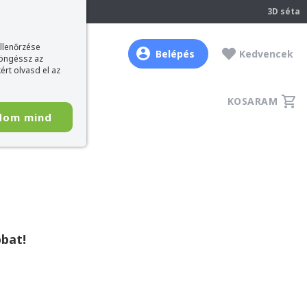
237
3D séta
ellenőrzése
Belépés
Kedvencek
böngéssz az
ért olvasd el az
KOSARAM
dom mind
bat!