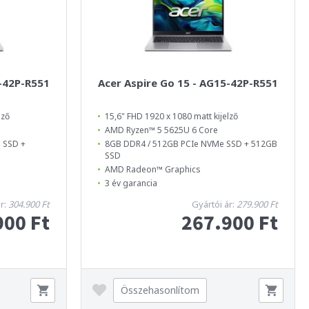
5-42P-R551
Acer Aspire Go 15 - AG15-42P-R551
lző
15,6" FHD 1920 x 1080 matt kijelző
AMD Ryzen™ 5 5625U 6 Core
 SSD +
8GB DDR4 / 512GB PCIe NVMe SSD + 512GB
SSD
AMD Radeon™ Graphics
3 év garancia
ár:
304.900 Ft
Gyártói ár:
279.900 Ft
900 Ft
267.900 Ft
Összehasonlítom