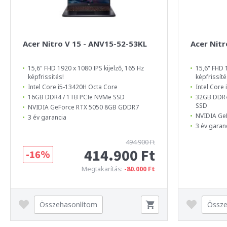
Acer Nitro V 15 - ANV15-52-53KL
Acer Nitr
15,6" FHD 1920 x 1080 IPS kijelző, 165 Hz
15,6" FHD 1
képfrissítés!
képfrissíté
Intel Core i5-13420H Octa Core
Intel Core
16GB DDR4 / 1TB PCIe NVMe SSD
32GB DDR4
SSD
NVIDIA GeForce RTX 5050 8GB GDDR7
NVIDIA Ge
3 év garancia
3 év garan
494.900 Ft
414.900 Ft
-16%
Megtakarítás:
-80.000 Ft
Összehasonlítom
Össze