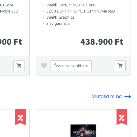
10 Core
Intel® Core 7 150U 10 Core
4 NVMe SSD
32GB DDR4 / 1TB PCIe Gen4 NVMe SSD
Intel® Graphics
3 év garancia
900 Ft
438.900 Ft
Összehasonlítom
Mutasd mind