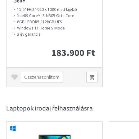
36RY
15,6" FHD 1920 x 1080 matt kijelző
Intel® Core™ i3-N305 Octa Core
8GB LPDDR5 / 128GB UFS
Windows 11 Home S Mode
3 év garancia
183.900 Ft
Összehasonlítom
Laptopok irodai felhasználásra