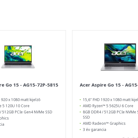
re Go 15 - AG15-72P-5815
Acer Aspire Go 15 - AG1
1920 x 1080 matt kijelző
15,6" FHD 1920 x 1080 matt kije
e 5 120U 10 Core
AMD Ryzen™ 5 5625U 6 Core
/ 512GB PCIe Gen4 NVMe SSD
8GB DDR4 / 512GB PCIe NVMe 
SSD
phics
AMD Radeon™ Graphics
cia
3 év garancia