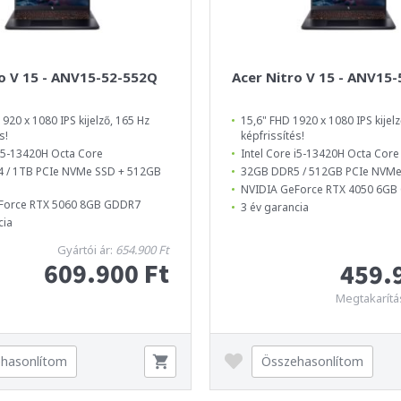
o V 15 - ANV15-52-552Q
Acer Nitro V 15 - ANV15
920 x 1080 IPS kijelző, 165 Hz
15,6" FHD 1920 x 1080 IPS kijelz
s!
képfrissítés!
 i5-13420H Octa Core
Intel Core i5-13420H Octa Core
 / 1TB PCIe NVMe SSD + 512GB
32GB DDR5 / 512GB PCIe NVM
NVIDIA GeForce RTX 4050 6G
Force RTX 5060 8GB GDDR7
3 év garancia
cia
Gyártói ár:
654.900 Ft
609.900 Ft
459.
Megtakarítá
hasonlítom
Összehasonlítom