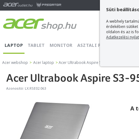
Ma
Süti beállítás
A webhely tartalmá
érdekében sütiket
oldalon és az is f
Adatkezelési nyila
LAPTOP
TABLET
MONITOR
ASZTALI PC
PROJEKTOR
Acer webshop
>
Acer laptop
>
Acer Ultrabook Aspire S3-951-2464G24SSDN
Acer Ultrabook Aspire S3
Azonosító:
LX.RSE02.063
A 