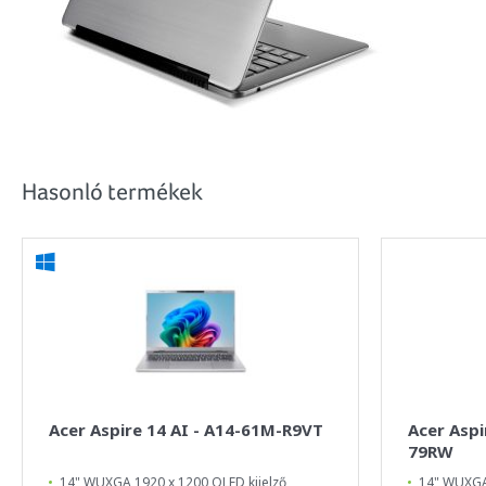
Hasonló termékek
Acer Aspire 14 AI - A14-61M-R9VT
Acer Aspi
79RW
14" WUXGA 1920 x 1200 OLED kijelző
14" WUXGA 