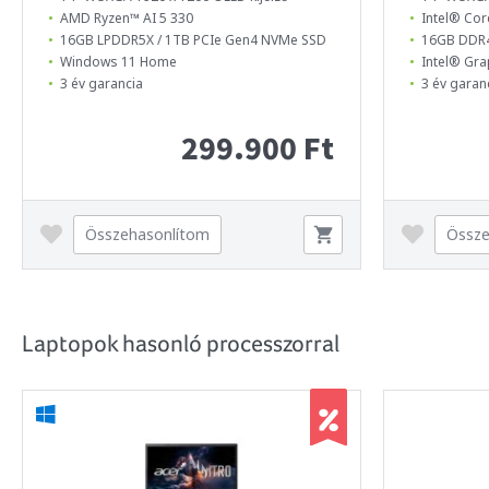
AMD Ryzen™ AI 5 330
Intel® Cor
16GB LPDDR5X / 1TB PCIe Gen4 NVMe SSD
16GB DDR4
Windows 11 Home
Intel® Gra
3 év garancia
3 év garan
299.900 Ft
Összehasonlítom
Össze
Laptopok hasonló processzorral