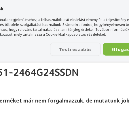
gyarország Acer márkaboltja
+36 20 / 800 2237
+36 20 / 372 2
ok
nak megjelenítéséhez, a felhasználóbarát vásárlási élmény és a teljesítmény 
 és többféle szolgáltatást használunk. Számunkra fontos, hogy kényelmesen 
ontos, hogy releváns tartalmakat láss, ami tényleg érdekel. További információk
tkozatot
, mely tartalmazza a Cookie-kkal kapcsolatos részleteket.
TÁSKA
ÉLETSTÍLUS
KIEGÉSZÍTŐ
KAPCSOLAT
Testreszabás
Elfoga
-951-2464G24SSDN
terméket már nem forgalmazzuk, de mutatunk job