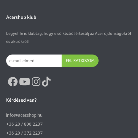
Acershop klub
Legyél Te is klubtag, hogy első kézből értesülj az Acer újdonságokról
és akciókról!
FELIRATKOZOM
Kérdésed van?
info@acer.shop.hu
+36 20 / 800 2237
+36 20 / 372 2237