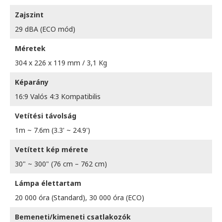
Zajszint
29 dBA (ECO mód)
Méretek
304 x 226 x 119 mm / 3,1 Kg
Képarány
16:9 Valós 4:3 Kompatibilis
Vetítési távolság
1m ~ 7.6m (3.3' ~ 24.9')
Vetített kép mérete
30" ~ 300" (76 cm – 762 cm)
Lámpa élettartam
20 000 óra (Standard), 30 000 óra (ECO)
Bemeneti/kimeneti csatlakozók