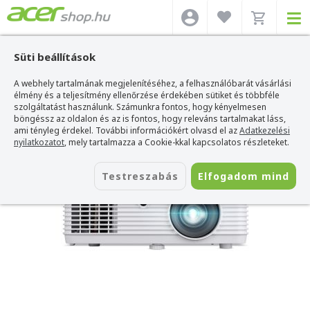
Süti beállítások
A webhely tartalmának megjelenítéséhez, a felhasználóbarát vásárlási
Acer webshop
>
Acer projektor
>
Acer HL6510ATV Laser LED Hybrid DLP
Projektor
élmény és a teljesítmény ellenőrzése érdekében sütiket és többféle
szolgáltatást használunk. Számunkra fontos, hogy kényelmesen
Acer HL6510ATV Laser LED Hybrid DLP
böngéssz az oldalon és az is fontos, hogy releváns tartalmakat láss,
Projektor
ami tényleg érdekel. További információkért olvasd el az
Adatkezelési
nyilatkozatot
, mely tartalmazza a Cookie-kkal kapcsolatos részleteket.
Azonosító:
MR.JWT11.005
Testreszabás
Elfogadom mind