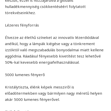
készült, ezzel is hozzájárulva a globális
hulladékmennyiség csökkentéséért folytatott
törekvéseinkhez.
Lézeres fényforrás
Élvezze az élethű színeket az innovatív lézerdiódával
anélkül, hogy a lámpák kiégése vagy a tönkrement
izzóktól való megszabadulás bonyodalmai miatt kellene
aggódnia. Ráadásul fényesebb kivetítést tesz lehetővé
50%-kal kevesebb energiafelhasználással.
5000 lumenes fényerő
Kristálytiszta, élénk képek messziről is
előadótermekben vagy bármilyen nagy méretű helyen
akár 5000 lumenes fényerővel.