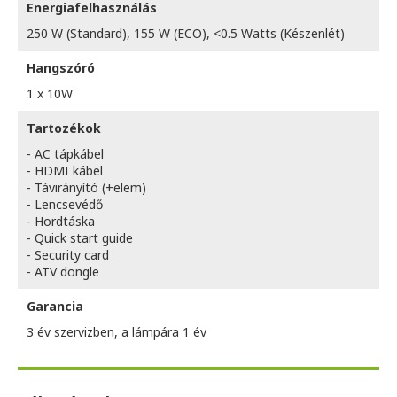
Energiafelhasználás
250 W (Standard), 155 W (ECO), <0.5 Watts (Készenlét)
Hangszóró
1 x 10W
Tartozékok
- AC tápkábel
- HDMI kábel
- Távirányító (+elem)
- Lencsevédő
- Hordtáska
- Quick start guide
- Security card
- ATV dongle
Garancia
3 év szervizben, a lámpára 1 év