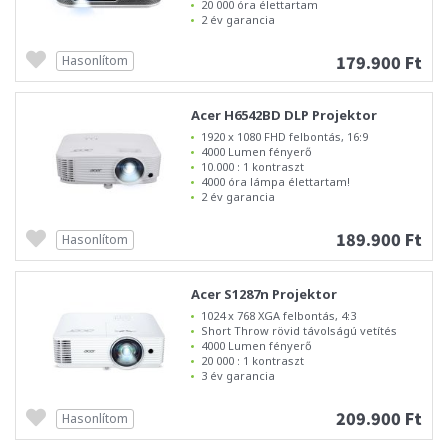
20 000 óra élettartam
2 év garancia
179.900 Ft
Hasonlítom
Acer H6542BD DLP Projektor
1920 x 1080 FHD felbontás, 16:9
4000 Lumen fényerő
10.000 : 1 kontraszt
4000 óra lámpa élettartam!
2 év garancia
189.900 Ft
Hasonlítom
Acer S1287n Projektor
1024 x 768 XGA felbontás, 4:3
Short Throw rövid távolságú vetítés
4000 Lumen fényerő
20 000 : 1 kontraszt
3 év garancia
209.900 Ft
Hasonlítom