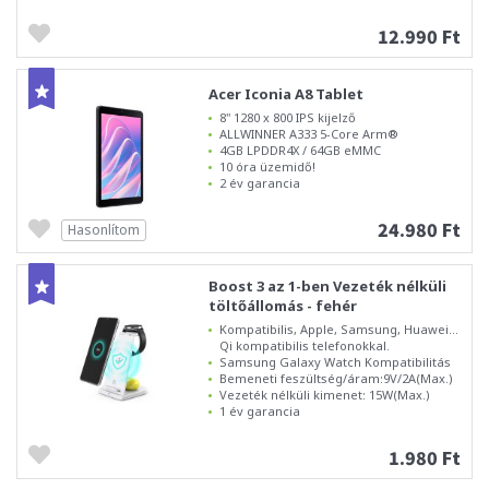
12.990 Ft
Acer Iconia A8 Tablet
8" 1280 x 800 IPS kijelző
ALLWINNER A333 5-Core Arm®
4GB LPDDR4X / 64GB eMMC
10 óra üzemidő!
2 év garancia
24.980 Ft
Hasonlítom
Boost 3 az 1-ben Vezeték nélküli
töltőállomás - fehér
Kompatibilis, Apple, Samsung, Huawei...
Qi kompatibilis telefonokkal.
Samsung Galaxy Watch Kompatibilitás
Bemeneti feszültség/áram:9V/2A(Max.)
Vezeték nélküli kimenet: 15W(Max.)
1 év garancia
1.980 Ft