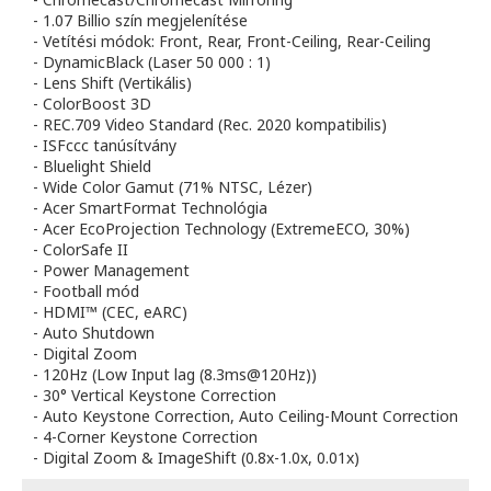
- 1.07 Billio szín megjelenítése
- Vetítési módok: Front, Rear, Front-Ceiling, Rear-Ceiling
- DynamicBlack (Laser 50 000 : 1)
- Lens Shift (Vertikális)
- ColorBoost 3D
- REC.709 Video Standard (Rec. 2020 kompatibilis)
- ISFccc tanúsítvány
- Bluelight Shield
- Wide Color Gamut (71% NTSC, Lézer)
- Acer SmartFormat Technológia
- Acer EcoProjection Technology (ExtremeECO, 30%)
- ColorSafe II
- Power Management
- Football mód
- HDMI™ (CEC, eARC)
- Auto Shutdown
- Digital Zoom
- 120Hz (Low Input lag (8.3ms@120Hz))
- 30° Vertical Keystone Correction
- Auto Keystone Correction, Auto Ceiling-Mount Correction
- 4-Corner Keystone Correction
- Digital Zoom & ImageShift (0.8x-1.0x, 0.01x)