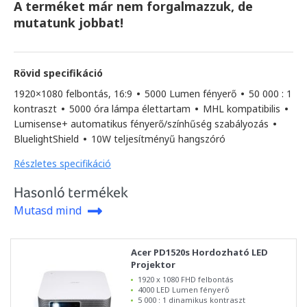
A terméket már nem forgalmazzuk, de
mutatunk jobbat!
Rövid specifikáció
1920×1080 felbontás, 16:9
•
5000 Lumen fényerő
•
50 000 : 1
kontraszt
•
5000 óra lámpa élettartam
•
MHL kompatibilis
•
Lumisense+ automatikus fényerő/színhűség szabályozás
•
BluelightShield
•
10W teljesítményű hangszóró
Részletes specifikáció
Hasonló termékek
Mutasd mind
Acer PD1520s Hordozható LED
Projektor
1920 x 1080 FHD felbontás
4000 LED Lumen fényerő
5 000 : 1 dinamikus kontraszt