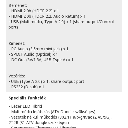
Bemenet:
- HDMI 2.0b (HDCP 2.2) x 1
- HDMI 2.0b (HDCP 2.2, Audio Return) x 1
- USB (Multimedia, Type A 2.0) x 1 (share output/Control
port)
Kimenet:
- PC Audio (3.5mm mini jack) x 1
- SPDIF Audio (Optical) x 1
- DC Out (5V/1.5A, USB Type A) x 1
Vezérlés:
- USB (Type A 2.0) x 1, share output port
- RS232 (D-sub) x 1
Speciális funkciók
- Lézer LED Hibrid
- Multimédia lejátszás (ATV Dongle szükséges)
- Vezeték nélküli működés (802.11 a/b/g/n/ac (2.4G/5G),
2T2R (S1 ATV dongle szükséges)
- Chromecast/Chromecast Mirroring