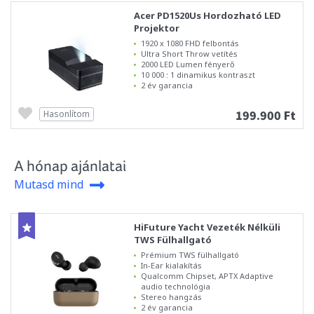
Acer PD1520Us Hordozható LED
Projektor
1920 x 1080 FHD felbontás
Ultra Short Throw vetítés
2000 LED Lumen fényerő
10 000 : 1 dinamikus kontraszt
2 év garancia
199.900 Ft
Hasonlítom
A hónap ajánlatai
Mutasd mind
HiFuture Yacht Vezeték Nélküli
TWS Fülhallgató
Prémium TWS fülhallgató
In-Ear kialakítás
Qualcomm Chipset, APTX Adaptive
audio technológia
Stereo hangzás
2 év garancia