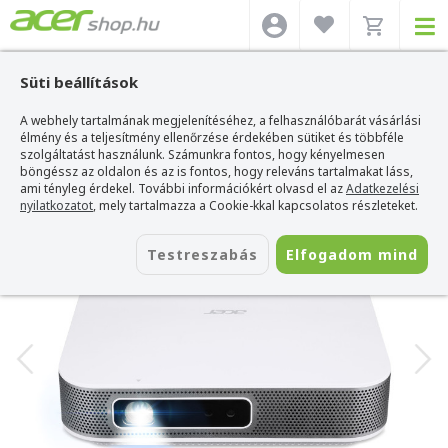
Süti beállítások
A webhely tartalmának megjelenítéséhez, a felhasználóbarát vásárlási
Acer webshop
>
Acer projektor
>
Acer PD1520s Hordozható LED Projektor
élmény és a teljesítmény ellenőrzése érdekében sütiket és többféle
Acer PD1520s Hordozható LED
szolgáltatást használunk. Számunkra fontos, hogy kényelmesen
Projektor
böngéssz az oldalon és az is fontos, hogy releváns tartalmakat láss,
ami tényleg érdekel. További információkért olvasd el az
Adatkezelési
Azonosító:
MR.JY611.001
nyilatkozatot
, mely tartalmazza a Cookie-kkal kapcsolatos részleteket.
Testreszabás
Elfogadom mind