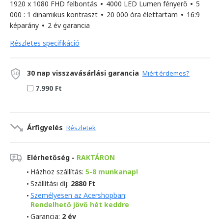
1920 x 1080 FHD felbontás
•
4000 LED Lumen fényerő
•
5
000 : 1 dinamikus kontraszt
•
20 000 óra élettartam
•
16:9
képarány
•
2 év garancia
Részletes specifikáció
30 nap visszavásárlási garancia
Miért érdemes?
7.990 Ft
Árfigyelés
Részletek
Elérhetőség -
RAKTÁRON
Házhoz szállítás:
5-8 munkanap!
Szállítási díj:
2880 Ft
Személyesen az Acershopban
:
Rendelhető jövő hét keddre
Garancia:
2 év