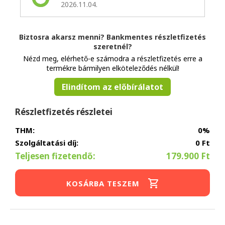
2026.11.04.
Biztosra akarsz menni? Bankmentes részletfizetés
szeretnél?
Nézd meg, elérhető-e számodra a részletfizetés erre a
termékre bármilyen elköteleződés nélkül!
Elindítom az előbírálatot
Részletfizetés részletei
THM:
0%
Szolgáltatási díj:
0 Ft
Teljesen fizetendő:
179.900 Ft
KOSÁRBA TESZEM