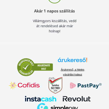
Akár 1 napos szállítás
Villámgyors kiszállítás, vedd
át rendelésed akár már
holnap!
Árukereső, a hiteles
vásárlási kalauz