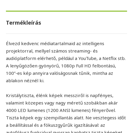
Termékleírás
Élvezd kedvenc médiatartalmaid az intelligens
projektorral, mellyel számos streaming- és
audióplatform elérhető, például a YouTube, a Netflix stb.
A lenyűgözően gyönyörű, 1080p Full HD felbontású,
100”-es kép annyira valóságosnak tűnik, mintha az
ablakon néznél ki.
Kristálytiszta, élénk képek messziről is napfényes,
valamint közepes vagy nagy méretű szobákban akár
4000 LED lumenes (1200 ANSI lumenes) fényerővel.
Tiszta képek egy szempillantás alatt. Ne vesztegess időt
a beállítással és a fókuszgyűrűk igazításával: az
autofókusz funkcióval gyorsan kaphatsz tiszta képeket.