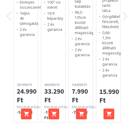
projektor
talp
Ve
Könnyen
100"-os
tartó
kialakítás
né
összeszerelhető
méret
tálca
ké
90,5-
Teljes
16:9
Görgőkkel
135cm
Ér
4K
képarány
felszerelt,
között
ve
támogatás
2 év
fékezhető
állítható
Ge
2 év
garancia
0,66-
magasság
ve
garancia
1,3m
2 év
2 
között
garancia
ga
állítható
2 év
magasság
garancia
2 év
garancia
2 év
garancia
29.990 Ft
44.990 Ft
14.990 Ft
24.990
33.290
7.990
15.990
12
Ft
Ft
Ft
Ft
Ft
Megtakarítás:
Megtakarítás:
Megtakarítás:
-5.000 Ft
-11.700
-7.000 Ft
Ft