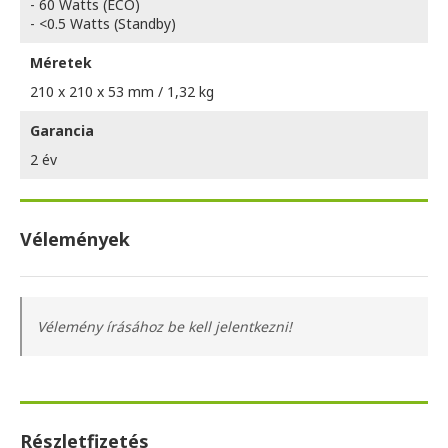
- 60 Watts (ECO)
- <0.5 Watts (Standby)
Méretek
210 x 210 x 53 mm / 1,32 kg
Garancia
2 év
Vélemények
Vélemény írásához be kell jelentkezni!
Részletfizetés