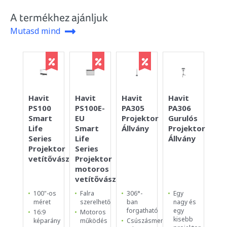
A termékhez ajánljuk
Mutasd mind
Havit
Havit
Havit
Havit
Ac
PA306
PS100
PS100E-
PA305
Ca
Gurulós
Smart
EU
Projektor
To
Projektor
Life
Smart
Állvány
HD
Állvány
Series
Life
tr
Projektor
Series
WP
vetítővászon
Projektor
MC
motoros
vetítővászon
Egy
100"-os
Falra
306°-
Ca
nagy és
méret
szerelhető
ban
To
egy
forgatható
H
16:9
Motoros
kisebb
Tr
képarány
működés
Csúszásmentes