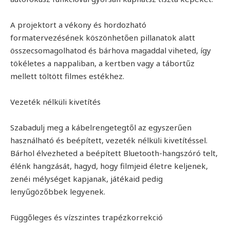
A projektort a vékony és hordozható
formatervezésének köszönhetően pillanatok alatt
összecsomagolhatod és bárhova magaddal viheted, így
tökéletes a nappaliban, a kertben vagy a tábortűz
mellett töltött filmes estékhez.
Vezeték nélküli kivetítés
Szabadulj meg a kábelrengetegtől az egyszerűen
használható és beépített, vezeték nélküli kivetítéssel.
Bárhol élvezheted a beépített Bluetooth-hangszóró telt,
élénk hangzását, hagyd, hogy filmjeid életre keljenek,
zenéi mélységet kapjanak, játékaid pedig
lenyűgözőbbek legyenek.
Függőleges és vízszintes trapézkorrekció