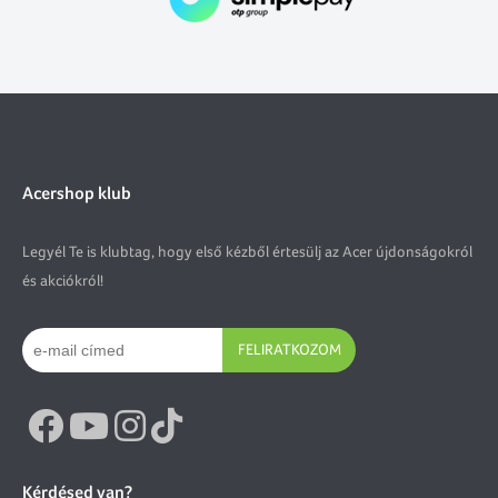
Acershop klub
Legyél Te is klubtag, hogy első kézből értesülj az Acer újdonságokról
és akciókról!
FELIRATKOZOM
Kérdésed van?