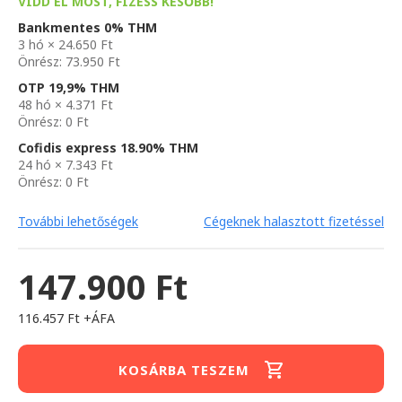
VIDD EL MOST, FIZESS KÉSŐBB!
Bankmentes 0% THM
3 hó × 24.650 Ft
Önrész: 73.950 Ft
OTP 19,9% THM
48 hó × 4.371 Ft
Önrész: 0 Ft
Cofidis express 18.90% THM
24 hó × 7.343 Ft
Önrész: 0 Ft
További lehetőségek
Cégeknek halasztott fizetéssel
147.900 Ft
116.457 Ft +ÁFA
KOSÁRBA TESZEM