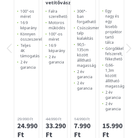
vetítővászon
Egy
100"-os
Falra
306°-
Ca
nagy és
méret
szerelhető
ban
To
egy
forgatható
H
16:9
Motoros
kisebb
Tr
képarány
működés
Csúszásmentes
projektor
talp
Ve
Könnyen
100"-os
tartó
kialakítás
né
összeszerelhető
méret
tálca
ké
90,5-
Teljes
16:9
Görgőkkel
135cm
Ér
4K
képarány
felszerelt,
között
ve
támogatás
2 év
fékezhető
állítható
Ge
2 év
garancia
0,66-
magasság
ve
garancia
1,3m
2 év
2 
között
garancia
ga
állítható
2 év
magasság
garancia
2 év
garancia
2 év
garancia
29.990 Ft
44.990 Ft
14.990 Ft
24.990
33.290
7.990
15.990
12
Ft
Ft
Ft
Ft
Ft