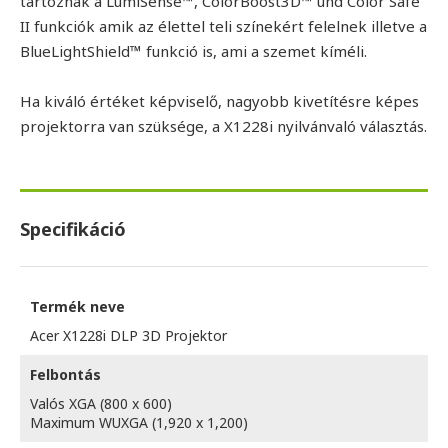
tartoznak a LumiSense™, ColorBoost3D™ und Color Safe
II funkciók amik az élettel teli színekért felelnek illetve a
BlueLightShield™ funkció is, ami a szemet kíméli.
Ha kiváló értéket képviselő, nagyobb kivetítésre képes
projektorra van szüksége, a X1228i nyilvánvaló választás.
Specifikáció
Termék neve
Acer X1228i DLP 3D Projektor
Felbontás
Valós XGA (800 x 600)
Maximum WUXGA (1,920 x 1,200)