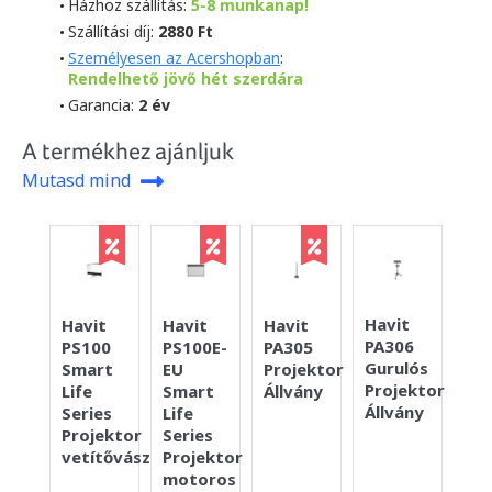
Házhoz szállítás:
5-8 munkanap!
Szállítási díj:
2880 Ft
Személyesen az Acershopban
:
Rendelhető jövő hét szerdára
Garancia:
2 év
A termékhez ajánljuk
Mutasd mind
Havit
Havit
Havit
Havit
Ac
PA306
PS100
PS100E-
PA305
Ca
Gurulós
Smart
EU
Projektor
To
Projektor
Life
Smart
Állvány
HD
Állvány
Series
Life
tr
Projektor
Series
WP
vetítővászon
Projektor
MC
motoros