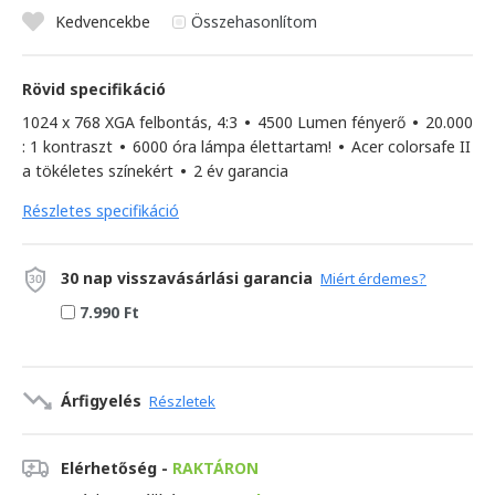
Kedvencekbe
Összehasonlítom
Rövid specifikáció
1024 x 768 XGA felbontás, 4:3
•
4500 Lumen fényerő
•
20.000
: 1 kontraszt
•
6000 óra lámpa élettartam!
•
Acer colorsafe II
a tökéletes színekért
•
2 év garancia
Részletes specifikáció
30 nap visszavásárlási garancia
Miért érdemes?
7.990 Ft
Árfigyelés
Részletek
Elérhetőség -
RAKTÁRON