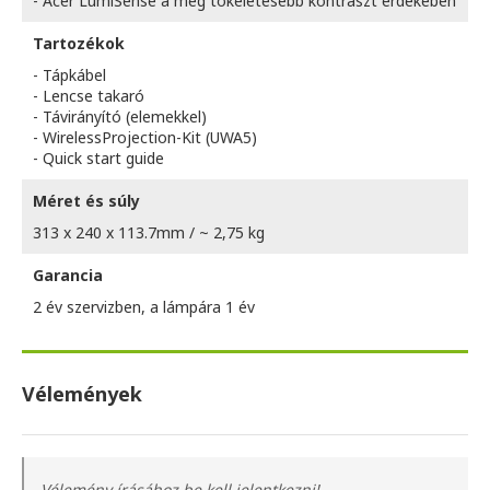
- Acer LumiSense a még tökeletesebb kontraszt érdekében
Tartozékok
- Tápkábel
- Lencse takaró
- Távirányító (elemekkel)
- WirelessProjection-Kit (UWA5)
- Quick start guide
Méret és súly
313 x 240 x 113.7mm / ~ 2,75 kg
Garancia
2 év szervizben, a lámpára 1 év
Vélemények
Vélemény írásához be kell jelentkezni!