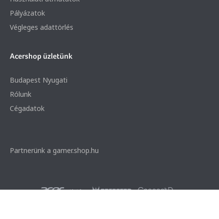
Pályázatok
Végleges adattörlés
Acershop üzletünk
Budapest Nyugati
Rólunk
Cégadatok
Partnerünk a gamer.shop.hu
© 2026 Minden jog fenntartva. Notebook Bp. Kft.