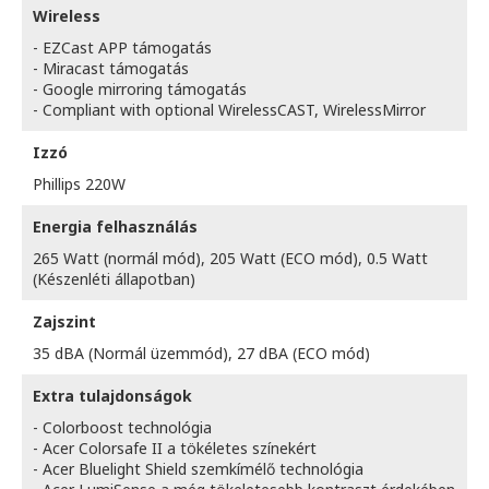
Wireless
- EZCast APP támogatás
- Miracast támogatás
- Google mirroring támogatás
- Compliant with optional WirelessCAST, WirelessMirror
Izzó
Phillips 220W
Energia felhasználás
265 Watt (normál mód), 205 Watt (ECO mód), 0.5 Watt
(Készenléti állapotban)
Zajszint
35 dBA (Normál üzemmód), 27 dBA (ECO mód)
Extra tulajdonságok
- Colorboost technológia
- Acer Colorsafe II a tökéletes színekért
- Acer Bluelight Shield szemkímélő technológia