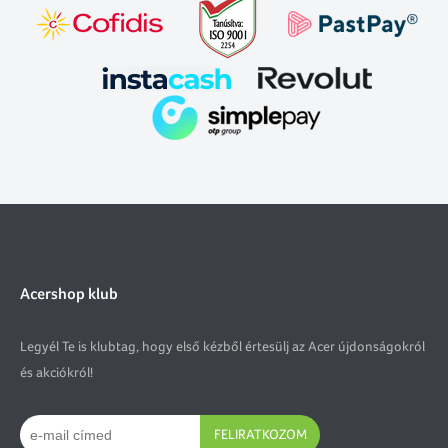
Acershop klub
Legyél Te is klubtag, hogy első kézből értesülj az Acer újdonságokról
és akciókról!
FELIRATKOZOM