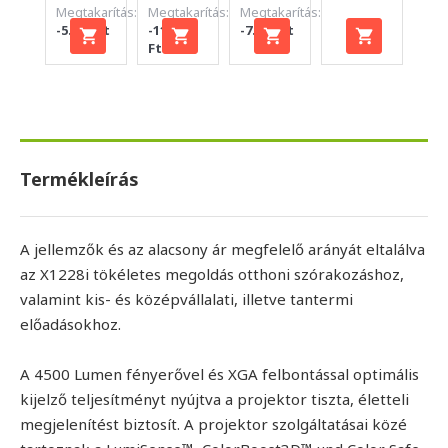
Megtakarítás:
Megtakarítás:
Megtakarítás:
-5.000 Ft
-11.700
-7.000 Ft
Ft
Termékleírás
A jellemzők és az alacsony ár megfelelő arányát eltalálva
az X1228i tökéletes megoldás otthoni szórakozáshoz,
valamint kis- és középvállalati, illetve tantermi
előadásokhoz.
A 4500 Lumen fényerővel és XGA felbontással optimális
kijelző teljesítményt nyújtva a projektor tiszta, életteli
megjelenítést biztosít. A projektor szolgáltatásai közé