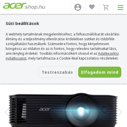
Süti beállítások
A webhely tartalmának megjelenítéséhez, a felhasználóbarát vásárlási
Acer webshop
>
Acer projektor
>
Acer X1228i DLP 3D Projektor
élmény és a teljesítmény ellenőrzése érdekében sütiket és többféle
Acer X1228i DLP 3D Projektor
szolgáltatást használunk. Számunkra fontos, hogy kényelmesen
böngéssz az oldalon és az is fontos, hogy releváns tartalmakat láss,
Azonosító:
MR.JTV11.001
ami tényleg érdekel. További információkért olvasd el az
Adatkezelési
nyilatkozatot
, mely tartalmazza a Cookie-kkal kapcsolatos részleteket.
Testreszabás
Elfogadom mind