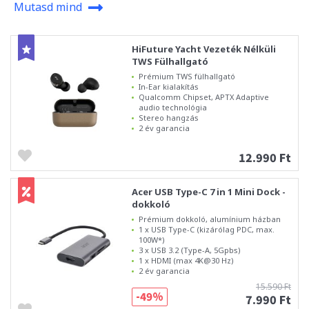
Mutasd mind
HiFuture Yacht Vezeték Nélküli
TWS Fülhallgató
Prémium TWS fülhallgató
In-Ear kialakítás
Qualcomm Chipset, APTX Adaptive
audio technológia
Stereo hangzás
2 év garancia
12.990 Ft
Acer USB Type-C 7 in 1 Mini Dock -
dokkoló
Prémium dokkoló, alumínium házban
1 x USB Type-C (kizárólag PDC, max.
100W*)
3 x USB 3.2 (Type-A, 5Gpbs)
1 x HDMI (max 4K@30 Hz)
2 év garancia
15.590 Ft
-49%
7.990 Ft