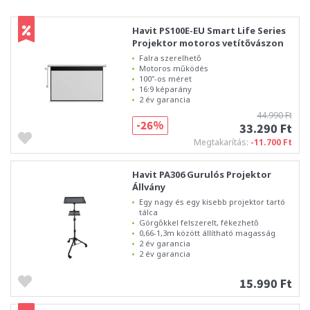
Havit PS100E-EU Smart Life Series
Projektor motoros vetítővászon
Falra szerelhető
Motoros működés
100"-os méret
16:9 képarány
2 év garancia
44.990 Ft
-26%
33.290 Ft
Megtakarítás:
-11.700 Ft
Havit PA306 Gurulós Projektor
Állvány
Egy nagy és egy kisebb projektor tartó
tálca
Görgőkkel felszerelt, fékezhető
0,66-1,3m között állítható magasság
2 év garancia
2 év garancia
15.990 Ft