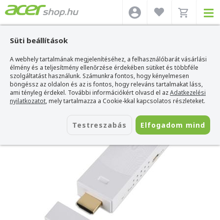
Süti beállítások
A webhely tartalmának megjelenítéséhez, a felhasználóbarát vásárlási
Acer webshop
>
Kiegészítők
>
Projektor kiegészítő
>
Acer Projektor
kiegészítő
élmény és a teljesítmény ellenőrzése érdekében sütiket és többféle
>
Acer MWA3 MHL HDMI WiFi adapter
szolgáltatást használunk. Számunkra fontos, hogy kényelmesen
Acer MWA3 MHL HDMI WiFi adapter
böngéssz az oldalon és az is fontos, hogy releváns tartalmakat láss,
ami tényleg érdekel. További információkért olvasd el az
Adatkezelési
Azonosító:
MC.JKY11.007
nyilatkozatot
, mely tartalmazza a Cookie-kkal kapcsolatos részleteket.
Testreszabás
Elfogadom mind