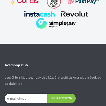
Acershop klub
Legyél Te is klubtag, hogy első kézből értesülj az Acer újdonságokról
és akciókról!
FELIRATKOZOM