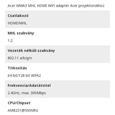
Acer MWA3 MHL HDMI WiFi adapter Acer projektorokhoz
Csatlakozó
HDMI/MHL
MHL szabvány
1.2
Vezeték nélküli szabvány
802.11 a/b/g/n
Titkosítás
64 bit/128 bit WPA2
Frekvencia/Adatátvitel
2.4GHz, max. 300Mbps
CPU/Chipset
AM8251@500Mhz