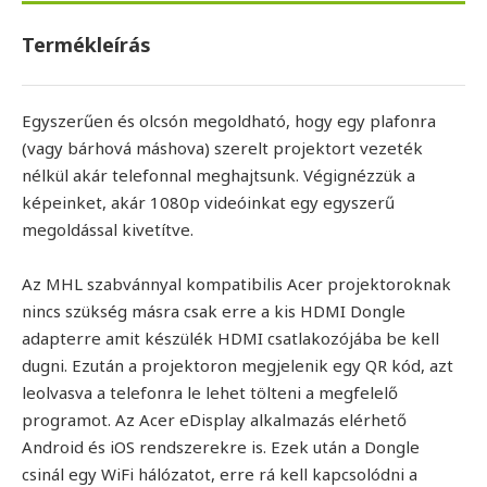
Termékleírás
Egyszerűen és olcsón megoldható, hogy egy plafonra
(vagy bárhová máshova) szerelt projektort vezeték
nélkül akár telefonnal meghajtsunk. Végignézzük a
képeinket, akár 1080p videóinkat egy egyszerű
megoldással kivetítve.
Az MHL szabvánnyal kompatibilis Acer projektoroknak
nincs szükség másra csak erre a kis HDMI Dongle
adapterre amit készülék HDMI csatlakozójába be kell
dugni. Ezután a projektoron megjelenik egy QR kód, azt
leolvasva a telefonra le lehet tölteni a megfelelő
programot. Az Acer eDisplay alkalmazás elérhető
Android és iOS rendszerekre is. Ezek után a Dongle
csinál egy WiFi hálózatot, erre rá kell kapcsolódni a