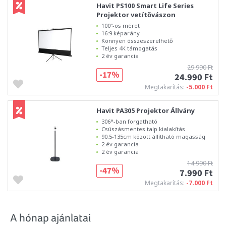
Havit PS100 Smart Life Series
Projektor vetítővászon
100"-os méret
16:9 képarány
Könnyen összeszerelhető
Teljes 4K támogatás
2 év garancia
29.990 Ft
-17%
24.990 Ft
Megtakarítás:
-5.000 Ft
Havit PA305 Projektor Állvány
306°-ban forgatható
Csúszásmentes talp kialakítás
90,5-135cm között állítható magasság
2 év garancia
2 év garancia
14.990 Ft
-47%
7.990 Ft
Megtakarítás:
-7.000 Ft
A hónap ajánlatai