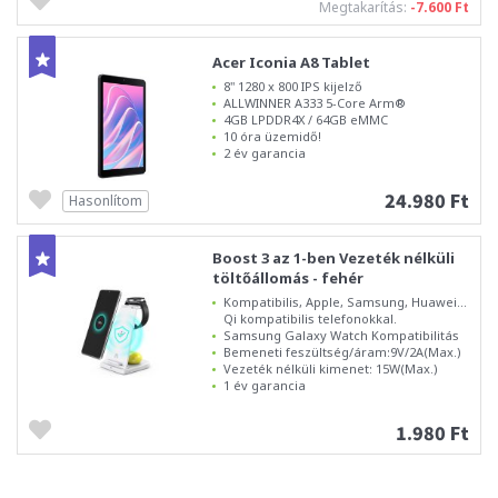
Megtakarítás:
-7.600 Ft
Acer Iconia A8 Tablet
8" 1280 x 800 IPS kijelző
ALLWINNER A333 5-Core Arm®
4GB LPDDR4X / 64GB eMMC
10 óra üzemidő!
2 év garancia
24.980 Ft
Hasonlítom
Boost 3 az 1-ben Vezeték nélküli
töltőállomás - fehér
Kompatibilis, Apple, Samsung, Huawei...
Qi kompatibilis telefonokkal.
Samsung Galaxy Watch Kompatibilitás
Bemeneti feszültség/áram:9V/2A(Max.)
Vezeték nélküli kimenet: 15W(Max.)
1 év garancia
1.980 Ft