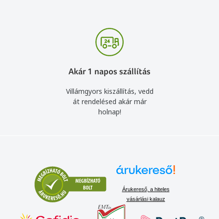
Akár 1 napos szállítás
Villámgyors kiszállítás, vedd
át rendelésed akár már
holnap!
Árukereső, a hiteles
vásárlási kalauz