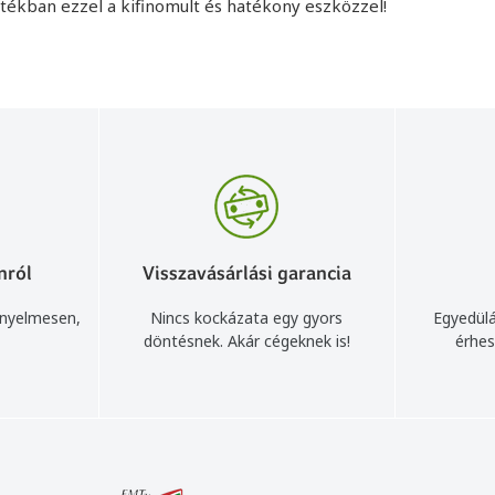
átékban ezzel a kifinomult és hatékony eszközzel!
nról
Visszavásárlási garancia
ényelmesen,
Nincs kockázata egy gyors
Egyedülá
döntésnek. Akár cégeknek is!
érhes