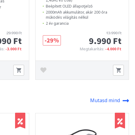
2,4GHz és USB)
zás
Beépített OLED állapotjelző
r
2000mAh akkumulátor, akár 200 óra
működés világítás nélkül
2 év garancia
29.990 Ft
13.990 Ft
990 Ft
9.990 Ft
-29%
ás:
-3.000 Ft
Megtakarítás:
-4.000 Ft
Mutasd mind