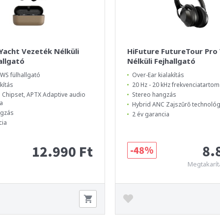
Yacht Vezeték Nélküli
HiFuture FutureTour Pro
allgató
Nélküli Fejhallgató
WS fülhallgató
Over-Ear kialakítás
akítás
20 Hz - 20 kHz frekvenciatarto
Chipset, APTX Adaptive audio
Stereo hangzás
a
Hybrid ANC Zajszűrő technológ
ngzás
2 év garancia
cia
8.
12.990 Ft
-48%
Megtakarít