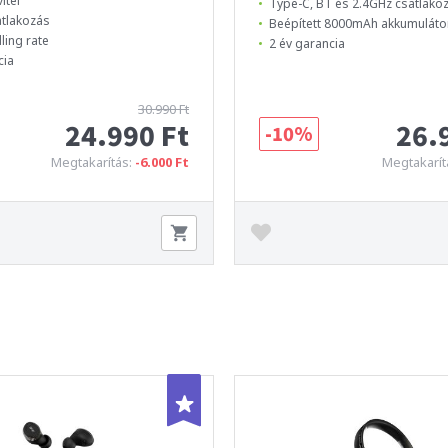
itel
Type-C, BT és 2.4GHz csatlako
atlakozás
Beépített 8000mAh akkumuláto
ling rate
2 év garancia
cia
30.990 Ft
24.990 Ft
26.
-10%
Megtakarítás:
-6.000 Ft
Megtakarít