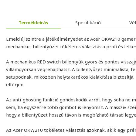
Termékleírás
Specifikáció
Vé
Emeld új szintre a játékélményedet az Acer OKW210 gamer 
mechanikus billentyűzet tökéletes választás a profi és lelk
A mechanikus RED switch billentyűk gyors és pontos visszaj
villámgyorsan végrehajthatsz. A billentyűzet minimalista, fe
setupodnak, miközben helytakarékos kialakítása biztosítja
elférjen.
Az anti-ghosting funkció gondoskodik arról, hogy soha ne 
sem, ha egyszerre több gombot is lenyomsz. A masszív szer
hogy a billentyűzet hosszú távon is megbízható társad legye
Az Acer OKW210 tökéletes választás azoknak, akik egy pr