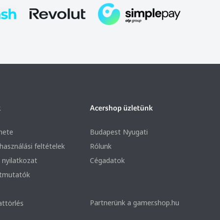
k
Acershop üzletünk
nete
Budapest Nyugati
lhasználási feltételek
Rólunk
 nyilatkozat
Cégadatok
útmutatók
Partnerünk a gamer.shop.hu
attörlés