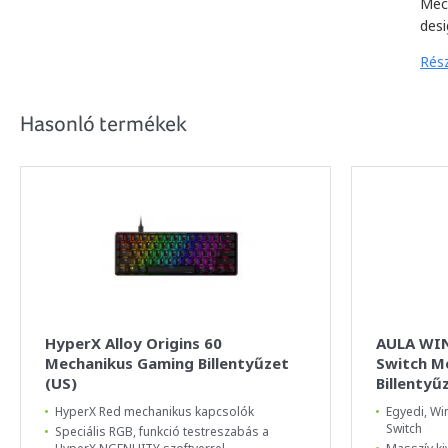
Mec
desi
Rész
Hasonló termékek
HyperX Alloy Origins 60
AULA WIN
Mechanikus Gaming Billentyűzet
Switch M
(US)
Billentyű
HyperX Red mechanikus kapcsolók
Egyedi, Wi
Switch
Speciális RGB, funkció testreszabás a