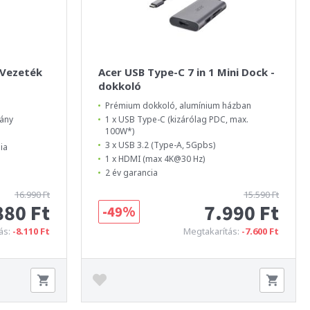
 Vezeték
Acer USB Type-C 7 in 1 Mini Dock -
dokkoló
Prémium dokkoló, alumínium házban
mány
1 x USB Type-C (kizárólag PDC, max.
100W*)
3 x USB 3.2 (Type-A, 5Gpbs)
ia
1 x HDMI (max 4K@30 Hz)
2 év garancia
16.990 Ft
15.590 Ft
880 Ft
7.990 Ft
-49%
ás:
-8.110 Ft
Megtakarítás:
-7.600 Ft