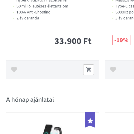
HyperX NGENUITY szoftverrel
Masszív kiv
80 millió leütéses élettartalom
Type-C cs
100% Anti-Ghosting
8000Hz pol
2 év garancia
3 év garan
33.900 Ft
-19%
A hónap ajánlatai