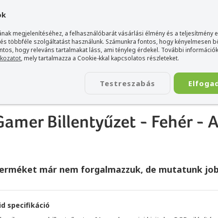
gyarország Acer márkaboltja
+36 20 / 800 2237
+36 20 / 372 2
ok
nak megjelenítéséhez, a felhasználóbarát vásárlási élmény és a teljesítmény 
 és többféle szolgáltatást használunk. Számunkra fontos, hogy kényelmesen 
ontos, hogy releváns tartalmakat láss, ami tényleg érdekel. További információk
tkozatot
, mely tartalmazza a Cookie-kkal kapcsolatos részleteket.
TÁSKA
ÉLETSTÍLUS
KIEGÉSZÍTŐ
KAPCSOLAT
Testreszabás
Elfoga
W210 Mechanikus Gamer Billentyűzet - Fehér - Angol kiosztás!
er Billentyűzet - Fehér - A
terméket már nem forgalmazzuk, de mutatunk job
id specifikáció