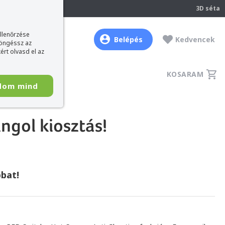
237
3D séta
ellenőrzése
Belépés
Kedvencek
böngéssz az
ért olvasd el az
KOSARAM
dom mind
ngol kiosztás!
bat!