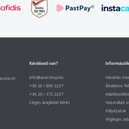
Kérdésed van?
Információ
info@acer.shop.hu
Vásárlás me
akciókról!
+36 20 / 800 2237
Általános fe
+36 20 / 372 2237
Adatkezelési
Céges árajánlat kérés
Használati 
Pályázatok
Végleges ad