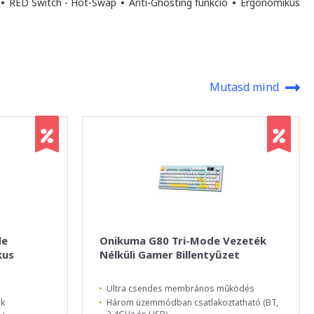
•
RED Switch - Hot-Swap
•
Anti-Ghosting funkció
•
Ergonomikus
Mutasd mind
de
Onikuma G80 Tri-Mode Vezeték
kus
Nélküli Gamer Billentyűzet
Ultra csendes membrános működés
ek
Három üzemmódban csatlakoztatható (BT,