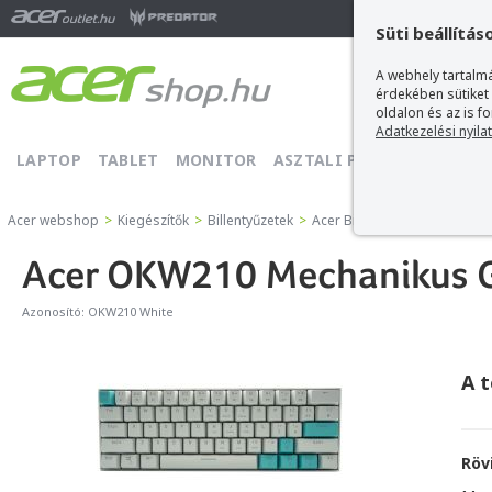
Ma
Süti beállítás
A webhely tartalmá
érdekében sütiket
oldalon és az is f
Adatkezelési nyila
LAPTOP
TABLET
MONITOR
ASZTALI PC
PROJEKTOR
Acer webshop
>
Kiegészítők
>
Billentyűzetek
>
Acer Billentyűzetek
>
Acer OK
Acer OKW210 Mechanikus Gam
Azonosító:
OKW210 White
A 
Röv