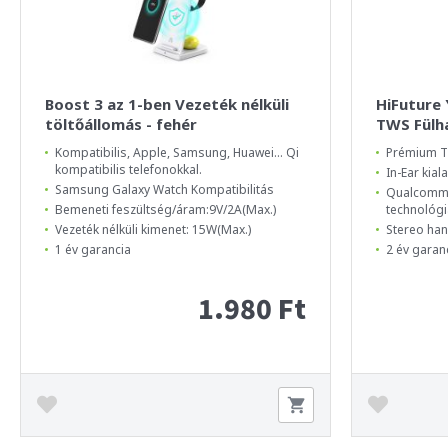
Boost 3 az 1-ben Vezeték nélküli
HiFuture 
töltőállomás - fehér
TWS Fülh
Kompatibilis, Apple, Samsung, Huawei... Qi
Prémium T
kompatibilis telefonokkal.
In-Ear kial
Samsung Galaxy Watch Kompatibilitás
Qualcomm 
Bemeneti feszültség/áram:9V/2A(Max.)
technológi
Vezeték nélküli kimenet: 15W(Max.)
Stereo ha
1 év garancia
2 év garan
1.980 Ft