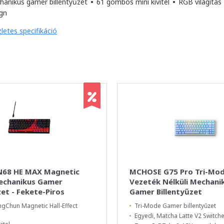
hanikus gamer billentyűzet
•
61 gombos mini kivitel
•
RGB világítás
gn
letes specifikáció
68 HE MAX Magnetic
MCHOSE G75 Pro Tri-Mo
echanikus Gamer
Vezeték Nélküli Mechani
zet - Fekete-Piros
Gamer Billentyűzet
ngChun Magnetic Hall-Effect
Tri-Mode Gamer billentyűzet
Egyedi, Matcha Latte V2 Switch