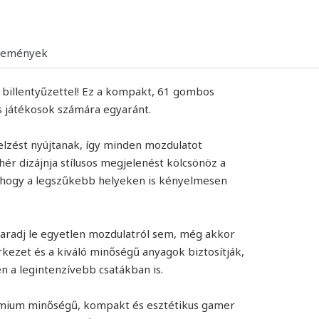
lemények
billentyűzettel! Ez a kompakt, 61 gombos
es játékosok számára egyaránt.
elzést nyújtanak, így minden mozdulatot
hér dizájnja stílusos megjelenést kölcsönöz a
, hogy a legszűkebb helyeken is kényelmesen
maradj le egyetlen mozdulatról sem, még akkor
kezet és a kiváló minőségű anyagok biztosítják,
n a legintenzívebb csatákban is.
émium minőségű, kompakt és esztétikus gamer