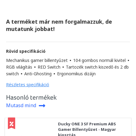
A terméket már nem forgalmazzuk, de
mutatunk jobbat!
Rövid specifikáció
Mechanikus gamer billentyűzet
•
104 gombos normál kivitel
•
RGB világítás
•
RED Switch
•
Tartozék switch kiszedő és 2 db
switch
•
Anti-Ghosting
•
Ergonomikus dizájn
Részletes specifikáció
Hasonló termékek
Mutasd mind
Ducky ONE 3 SF Premium ABS
Gamer Billentyűzet - Magyar
kiosztás