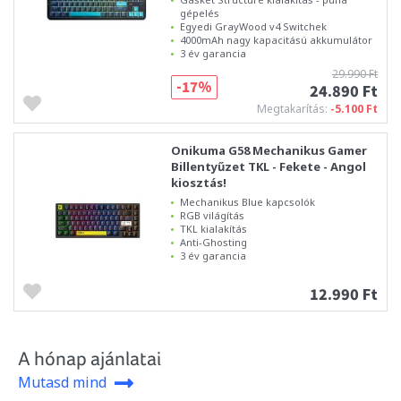
gépelés
Egyedi GrayWood v4 Switchek
4000mAh nagy kapacitású akkumulátor
3 év garancia
29.990 Ft
-17%
24.890 Ft
Megtakarítás:
-5.100 Ft
Onikuma G58 Mechanikus Gamer
Billentyűzet TKL - Fekete - Angol
kiosztás!
Mechanikus Blue kapcsolók
RGB világítás
TKL kialakítás
Anti-Ghosting
3 év garancia
12.990 Ft
A hónap ajánlatai
Mutasd mind