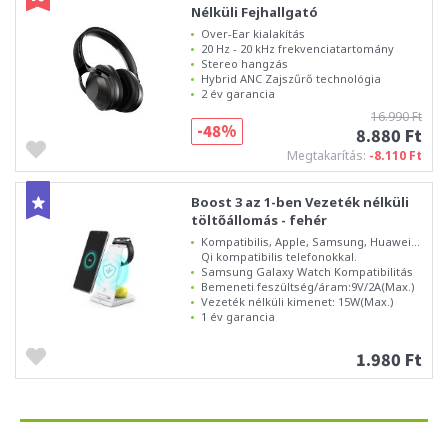
Nélküli Fejhallgató
Over-Ear kialakítás
20 Hz - 20 kHz frekvenciatartomány
Stereo hangzás
Hybrid ANC Zajszűrő technológia
2 év garancia
16.990 Ft
-48%
8.880 Ft
Megtakarítás:
-8.110 Ft
Boost 3 az 1-ben Vezeték nélküli
töltőállomás - fehér
Kompatibilis, Apple, Samsung, Huawei...
Qi kompatibilis telefonokkal.
Samsung Galaxy Watch Kompatibilitás
Bemeneti feszültség/áram:9V/2A(Max.)
Vezeték nélküli kimenet: 15W(Max.)
1 év garancia
1.980 Ft