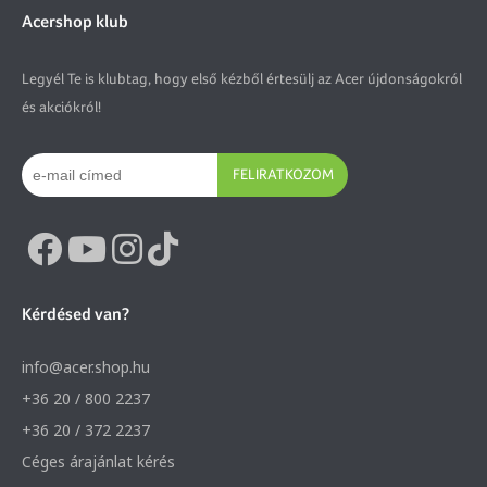
Acershop klub
Legyél Te is klubtag, hogy első kézből értesülj az Acer újdonságokról
és akciókról!
FELIRATKOZOM
Kérdésed van?
info@acer.shop.hu
+36 20 / 800 2237
+36 20 / 372 2237
Céges árajánlat kérés