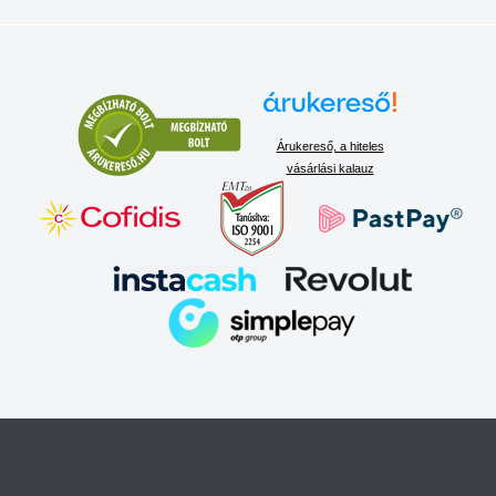
Árukereső, a hiteles
vásárlási kalauz