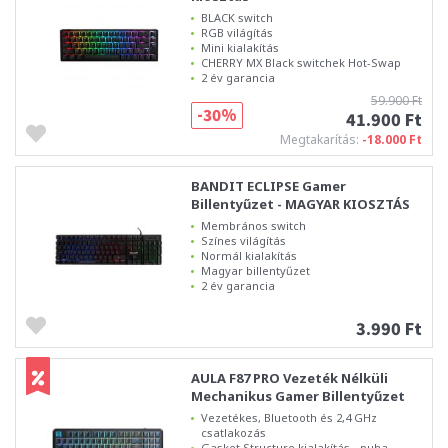
BLACK switch
RGB világítás
Mini kialakítás
CHERRY MX Black switchek Hot-Swap
2 év garancia
59.900 Ft
-30%
41.900 Ft
Megtakarítás:
-18.000 Ft
BANDIT ECLIPSE Gamer
Billentyűzet - MAGYAR KIOSZTÁS
Membrános switch
Színes világítás
Normál kialakítás
Magyar billentyűzet
2 év garancia
3.990 Ft
AULA F87 PRO Vezeték Nélküli
Mechanikus Gamer Billentyűzet
Vezetékes, Bluetooth és 2,4 GHz
csatlakozás
Gasket Structure kialakítás - puha