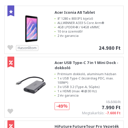
Acer Iconia A8 Tablet
8" 1280 x 800 IPS kijelző
ALLWINNER A333 5-Core Arm®
4GB LPDDR4X / 64GB eMMC
10 óra üzemidő!
2 év garancia
24.980 Ft
Hasonlítom
Acer USB Type-C 7 in 1 Mini Dock -
dokkoló
Prémium dokkoló, alumínium házban
1 x USB Type-C (kizárólag PDC, max.
100W*)
3 x USB 3.2 (Type-A, 5Gpbs)
1 x HDMI (max 4K@30 Hz)
2 év garancia
15.590 Ft
-49%
7.990 Ft
Megtakarítás:
-7.600 Ft
HiFuture FutureTour Pro Vezeték