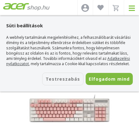
Süti beállítások
A webhely tartalmának megjelenítéséhez, a felhasználóbarát vásárlási
Acer webshop
>
Kiegészítők
>
Billentyűzetek
>
Acer Billentyűzetek
>
Acer
OKW212 Mechanikus Gamer Billentyűzet - Fehér-Pink - Angol kiosztás!
élmény és a teljesítmény ellenőrzése érdekében sütiket és többféle
szolgáltatást használunk. Számunkra fontos, hogy kényelmesen
Acer OKW212 Mechanikus Gamer
böngéssz az oldalon és az is fontos, hogy releváns tartalmakat láss,
Billentyűzet - Fehér-Pink - Angol
ami tényleg érdekel. További információkért olvasd el az
Adatkezelési
nyilatkozatot
, mely tartalmazza a Cookie-kkal kapcsolatos részleteket.
kiosztás!
Azonosító:
OKW212 Pink
Testreszabás
Elfogadom mind