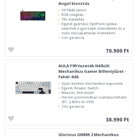
Angol kiosztás
OPTIKAI switch
RGB világítás
TKL kialakítás
Egyedi gyártású OptiPoint optikai
switchek a gyorsabb működtetés és a
nulla visszapattanás érdekében
2 év garancia
70.900 Ft
AULA F99 Vezeték Nélküli
Mechanikus Gamer Billentyűzet -
Fehér-Kék
Gyári kenésű mechanikus kapcsolók
Egyedi, Reaper Switch
Masszív, fém kivitel
Három üzemmódban csatlakoztatható
(BT, 2,4GHz és USB)
3 év garancia
38.990 Ft
Glorious GMMK 2 Mechanikus