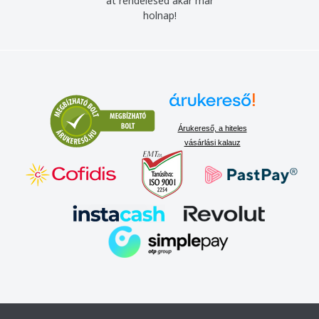
át rendelésed akár már
holnap!
Árukereső, a hiteles
vásárlási kalauz