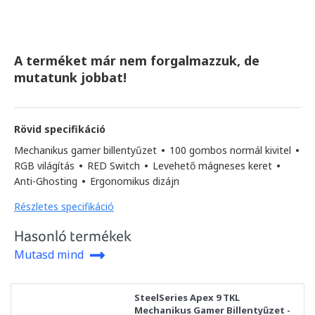
A terméket már nem forgalmazzuk, de
mutatunk jobbat!
Rövid specifikáció
Mechanikus gamer billentyűzet
•
100 gombos normál kivitel
•
RGB világítás
•
RED Switch
•
Levehető mágneses keret
•
Anti-Ghosting
•
Ergonomikus dizájn
Részletes specifikáció
Hasonló termékek
Mutasd mind
SteelSeries Apex 9 TKL
Mechanikus Gamer Billentyűzet -