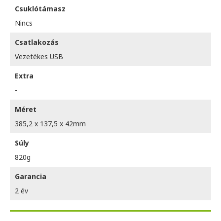
Csuklótámasz
Nincs
Csatlakozás
Vezetékes USB
Extra
-
Méret
385,2 x 137,5 x 42mm
Súly
820g
Garancia
2 év