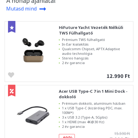
A hónap ajánlatai
Mutasd mind
HiFuture Yacht Vezeték Nélküli
TWS Fülhallgató
Prémium TWS fülhallgató
In-Ear kialakítás
Qualcomm Chipset, APTX Adaptive
audio technológia
Stereo hangzás
2 év garancia
12.990 Ft
Acer USB Type-C 7 in 1 Mini Dock -
dokkoló
Prémium dokkoló, alumínium házban
1 x USB Type-C (kizárólag PDC, max.
100W*)
3 x USB 3.2 (Type-A, 5Gpbs)
1 x HDMI (max 4K@30 Hz)
2 év garancia
15.590 Ft
-49%