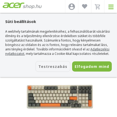
Süti beállítások
A webhely tartalmának megjelenítéséhez, a felhasználóbarát vásárlási
Acer webshop
>
Kiegészítők
>
Billentyűzetek
>
Acer Billentyűzetek
>
Acer
OKW214 Mechanikus Gamer Billentyűzet - Bézs-Narancs-Fekete - Angol
élmény és a teljesítmény ellenőrzése érdekében sütiket és többféle
kiosztás!
szolgáltatást használunk. Számunkra fontos, hogy kényelmesen
böngéssz az oldalon és az is fontos, hogy releváns tartalmakat láss,
Acer OKW214 Mechanikus Gamer
ami tényleg érdekel. További információkért olvasd el az
Adatkezelési
Billentyűzet - Bézs-Narancs-Fekete -
nyilatkozatot
, mely tartalmazza a Cookie-kkal kapcsolatos részleteket.
Angol kiosztás!
Testreszabás
Elfogadom mind
Azonosító:
OKW214 BLW