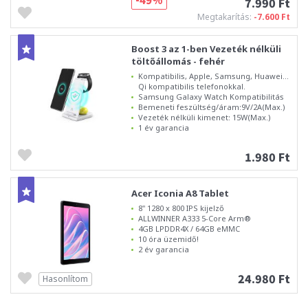
7.990 Ft
Megtakarítás:
-7.600 Ft
Boost 3 az 1-ben Vezeték nélküli
töltőállomás - fehér
Kompatibilis, Apple, Samsung, Huawei...
Qi kompatibilis telefonokkal.
Samsung Galaxy Watch Kompatibilitás
Bemeneti feszültség/áram:9V/2A(Max.)
Vezeték nélküli kimenet: 15W(Max.)
1 év garancia
1.980 Ft
Acer Iconia A8 Tablet
8" 1280 x 800 IPS kijelző
ALLWINNER A333 5-Core Arm®
4GB LPDDR4X / 64GB eMMC
10 óra üzemidő!
2 év garancia
24.980 Ft
Hasonlítom