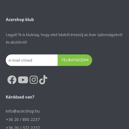
Acershop klub
Legyél Te is klubtag, hogy első kézből értesülj az Acer újdonságokról
és akciókról!
FELIRATKOZOM
Kérdésed van?
info@acer.shop.hu
+36 20 / 800 2237
+36 20 / 372 2237