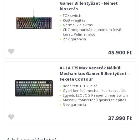
Gamer Billentyűzet - Német
kiosztás
FOX switch
RGB világítás
Normál kialakítás
CNC megmunkált alumínium felső
keret; Polimer alsó
2 év garancia
45.900 Ft
AULA F75 Max Vezeték Nélküli
Mechanikus Gamer Billentyűzet -
Fekete Contour
Beépített TFT kijelző
Gyári kenésű mechanikus kapcsolók
Egyedi, LEOBOG Reaper Linear Switch
Masszív, többrétegű gasket felépítés
3 év garancia
37.990 Ft