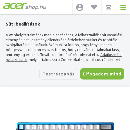
Süti beállítások
A webhely tartalmának megjelenítéséhez, a felhasználóbarát vásárlási
Acer webshop
>
Kiegészítők
>
Billentyűzetek
>
Aula Billentyűzetek
>
AULA
AG60 PRO eSport Magnetic Switch Mechanikus Gamer Billentyűzet - Fekete-
élmény és a teljesítmény ellenőrzése érdekében sütiket és többféle
Átlátszó
szolgáltatást használunk. Számunkra fontos, hogy kényelmesen
böngéssz az oldalon és az is fontos, hogy releváns tartalmakat láss,
AULA AG60 PRO eSport Magnetic
ami tényleg érdekel. További információkért olvasd el az
Adatkezelési
Switch Mechanikus Gamer Billentyűzet -
nyilatkozatot
, mely tartalmazza a Cookie-kkal kapcsolatos részleteket.
Fekete-Átlátszó
Testreszabás
Elfogadom mind
Azonosító:
AU-AG60MAX blue