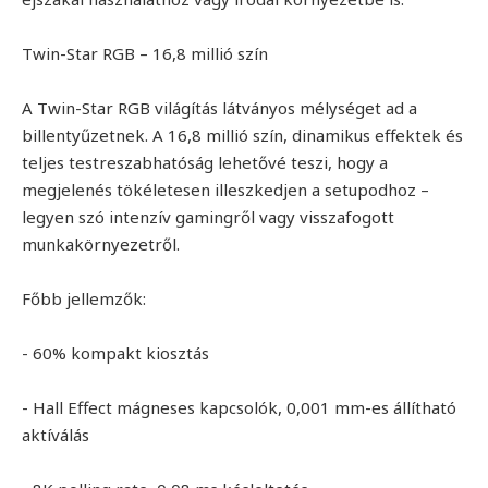
Twin-Star RGB – 16,8 millió szín
A Twin-Star RGB világítás látványos mélységet ad a
billentyűzetnek. A 16,8 millió szín, dinamikus effektek és
teljes testreszabhatóság lehetővé teszi, hogy a
megjelenés tökéletesen illeszkedjen a setupodhoz –
legyen szó intenzív gamingről vagy visszafogott
munkakörnyezetről.
Főbb jellemzők:
- 60% kompakt kiosztás
- Hall Effect mágneses kapcsolók, 0,001 mm-es állítható
aktíválás