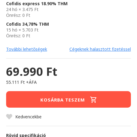
Cofidis express 18.90% THM
24 hó × 3.475 Ft
Önrész: 0 Ft
Cofidis 34,78% THM
15 hó × 5.703 Ft
Önrész: 0 Ft
További lehetőségek
Cégeknek halasztott fizetéssel
69.990 Ft
55.111 Ft +ÁFA
KOSÁRBA TESZEM
Kedvencekbe
Rövid specifikáció