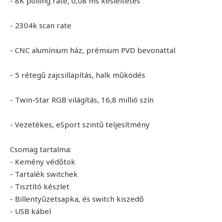
- 8K polling rate, 0,08 ms késleltetés
- 2304k scan rate
- CNC alumínium ház, prémium PVD bevonattal
- 5 rétegű zajcsillapítás, halk működés
- Twin-Star RGB világítás, 16,8 millió szín
- Vezetékes, eSport szintű teljesítmény
Csomag tartalma:
- Kemény védőtok
- Tartalék switchek
- Tisztító készlet
- Billentyűzetsapka, és switch kiszedő
- USB kábel