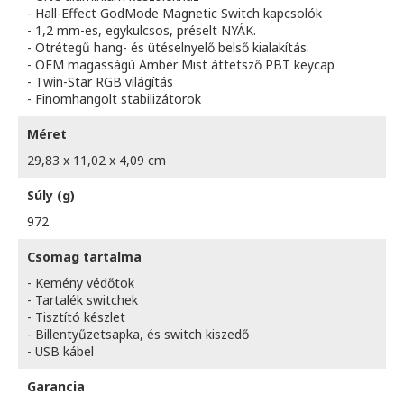
- Hall-Effect GodMode Magnetic Switch kapcsolók
- 1,2 mm-es, egykulcsos, préselt NYÁK.
- Ötrétegű hang- és ütéselnyelő belső kialakítás.
- OEM magasságú Amber Mist áttetsző PBT keycap
- Twin-Star RGB világítás
- Finomhangolt stabilizátorok
Méret
29,83 x 11,02 x 4,09 cm
Súly (g)
972
Csomag tartalma
- Kemény védőtok
- Tartalék switchek
- Tisztító készlet
- Billentyűzetsapka, és switch kiszedő
- USB kábel
Garancia