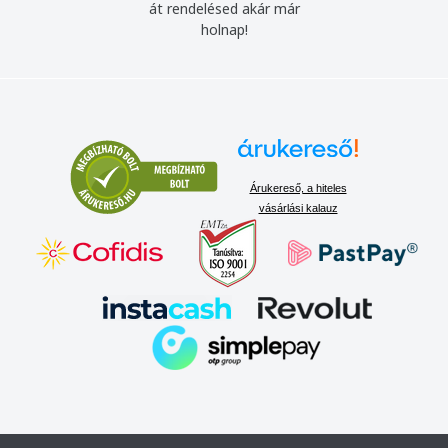
át rendelésed akár már
holnap!
Árukereső, a hiteles
vásárlási kalauz