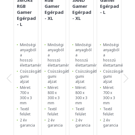
RGB
Gamer
Gamer
Egérpad
Eg
Gamer
Egérpad
Egérpad
- L
- S
Egérpad
- XL
- XL
- L
Minőségi
Minőségi
Minőségi
Minőségi
Mi
anyagból
anyagból
anyagból
anyagból
an
a
a
a
a
a
hosszú
hosszú
hosszú
hosszú
ho
élettartamért
élettartamért
élettartamért
élettartamért
él
Csúszásgátló
Csúszásgátló
Csúszásgátló
Csúszásgátló
Cs
gumi
gumi
gumi
gumi
g
aljzat
aljzat
aljzat
aljzat
al
Méret:
Méret:
Méret:
Méret:
Mé
700 x
800 x
800 x
700 x
25
300 x 3
300 x 3
300 x 3
300 x 3
25
mm
mm
mm
mm
m
Textil
Textil
Textil
Textil
Te
felület
felület
felület
felület
fe
2 év
2 év
2 év
2 év
2 
garancia
garancia
garancia
garancia
ga