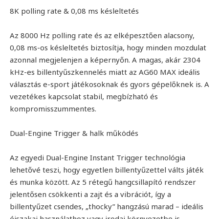
8K polling rate & 0,08 ms késleltetés
Az 8000 Hz polling rate és az elképesztően alacsony,
0,08 ms-os késleltetés biztosítja, hogy minden mozdulat
azonnal megjelenjen a képernyőn. A magas, akár 2304
kHz-es billentyűszkennelés miatt az AG60 MAX ideális
választás e-sport játékosoknak és gyors gépelőknek is. A
vezetékes kapcsolat stabil, megbízható és
kompromisszummentes.
Dual-Engine Trigger & halk működés
Az egyedi Dual-Engine Instant Trigger technológia
lehetővé teszi, hogy egyetlen billentyűzettel válts játék
és munka között. Az 5 rétegű hangcsillapító rendszer
jelentősen csökkenti a zajt és a vibrációt, így a
billentyűzet csendes, „thocky” hangzású marad – ideális
éjszakai használathoz vagy irodai környezetbe is.