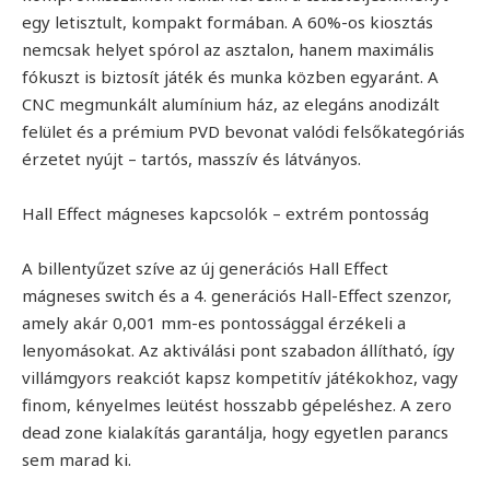
egy letisztult, kompakt formában. A 60%-os kiosztás
nemcsak helyet spórol az asztalon, hanem maximális
fókuszt is biztosít játék és munka közben egyaránt. A
CNC megmunkált alumínium ház, az elegáns anodizált
felület és a prémium PVD bevonat valódi felsőkategóriás
érzetet nyújt – tartós, masszív és látványos.
Hall Effect mágneses kapcsolók – extrém pontosság
A billentyűzet szíve az új generációs Hall Effect
mágneses switch és a 4. generációs Hall-Effect szenzor,
amely akár 0,001 mm-es pontossággal érzékeli a
lenyomásokat. Az aktiválási pont szabadon állítható, így
villámgyors reakciót kapsz kompetitív játékokhoz, vagy
finom, kényelmes leütést hosszabb gépeléshez. A zero
dead zone kialakítás garantálja, hogy egyetlen parancs
sem marad ki.