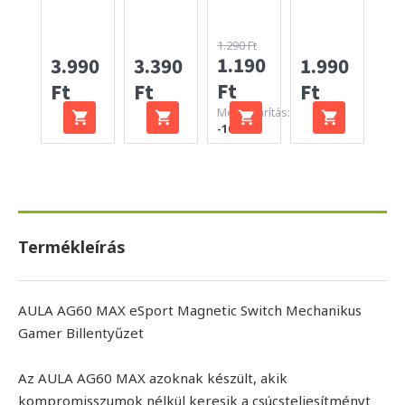
1.290 Ft
1.190
3.990
3.390
1.990
99
Ft
Ft
Ft
Ft
Ft
Megtakarítás:
-100 Ft
Termékleírás
AULA AG60 MAX eSport Magnetic Switch Mechanikus
Gamer Billentyűzet
Az AULA AG60 MAX azoknak készült, akik
kompromisszumok nélkül keresik a csúcsteljesítményt