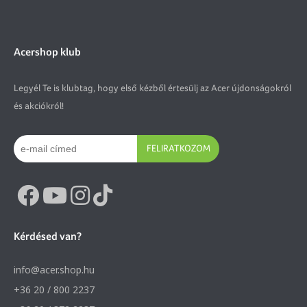
Acershop klub
Legyél Te is klubtag, hogy első kézből értesülj az Acer újdonságokról
és akciókról!
FELIRATKOZOM
Kérdésed van?
info@acer.shop.hu
+36 20 / 800 2237