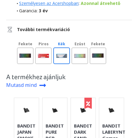
Személyesen az Acershopban
:
Azonnal átvehető
Garancia:
3 év
További termékvariáció
Fekete
Piros
Kék
Ezüst
Fekete
A termékhez ajánljuk
Mutasd mind
BANDIT
BANDIT
BANDIT
BANDIT
BA
JAPAN
PURE
DARK
LABIRYNTH
SI
SMOKE
RGB
SAND
Gamer
YE