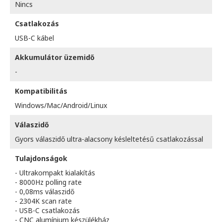
Nincs
Csatlakozás
USB-C kábel
Akkumulátor üzemidő
-
Kompatibilitás
Windows/Mac/Android/Linux
Válaszidő
Gyors válaszidő ultra-alacsony késleltetésű csatlakozással
Tulajdonságok
- Ultrakompakt kialakítás
- 8000Hz polling rate
- 0,08ms válaszidő
- 2304K scan rate
- USB-C csatlakozás
- CNC alumínium készülékház