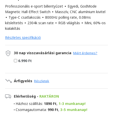
Professzionális e-sport billentyűzet
•
Egyedi, GodMode
Magnetic Hall-Effect Switch
•
Masszív, CNC alumínium kivitel
•
Type-C csatlakozás
•
8000Hz polling rate, 0.08ms
késleltetés
•
2304k scan rate
•
RGB világítás
•
Mini, 60%-os
kialakítás
Részletes specifikáció
30 nap visszavásárlási garancia
Miért érdemes?
6.990 Ft
Árfigyelés
Részletek
Elérhetőség -
RAKTÁRON
Házhoz szállítás:
1890 Ft
,
1-3 munkanap!
Csomagautomata:
990 Ft
,
3-5 munkanap!