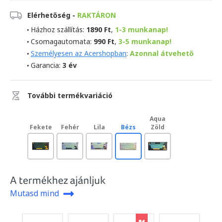
Elérhetőség -
RAKTÁRON
Házhoz szállítás:
1890 Ft
,
1-3 munkanap!
Csomagautomata:
990 Ft
,
3-5 munkanap!
Személyesen az Acershopban
:
Azonnal átvehető
Garancia:
3 év
További termékvariáció
Aqua
Fekete
Fehér
Lila
Bézs
Zöld
A termékhez ajánljuk
Mutasd mind