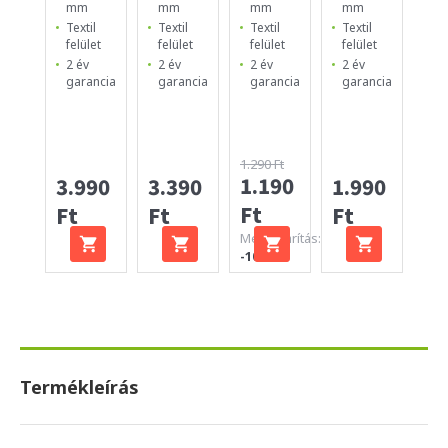
mm
mm
mm
mm
m
Textil
Textil
Textil
Textil
Te
felület
felület
felület
felület
fe
2 év
2 év
2 év
2 év
2 
garancia
garancia
garancia
garancia
ga
1.290 Ft
1.190
3.990
3.390
1.990
99
Ft
Ft
Ft
Ft
Ft
Megtakarítás:
-100 Ft
Termékleírás