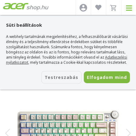
Süti beállítások
A webhely tartalmának megjelenítéséhez, a felhasználóbarát vásárlási
Acer webshop
>
Kiegészítők
>
Billentyűzetek
>
Aula Billentyűzetek
>
AULA
AU75 Tri-Mode Vezeték Nélküli Mechanikus Gamer Billentyűzet
élmény és a teljesítmény ellenőrzése érdekében sütiket és többféle
szolgáltatást használunk. Számunkra fontos, hogy kényelmesen
AULA AU75 Tri-Mode Vezeték Nélküli
böngéssz az oldalon és az is fontos, hogy releváns tartalmakat láss,
Mechanikus Gamer Billentyűzet
ami tényleg érdekel. További információkért olvasd el az
Adatkezelési
nyilatkozatot
, mely tartalmazza a Cookie-kkal kapcsolatos részleteket.
Azonosító:
AU-AU75-beige
Testreszabás
Elfogadom mind