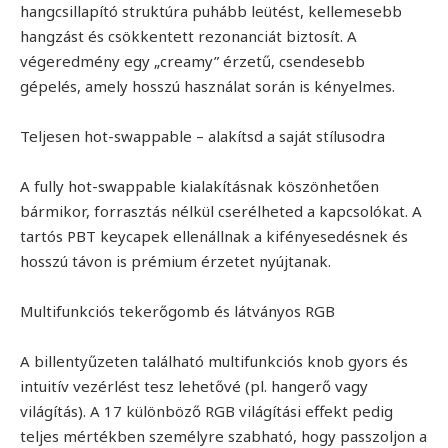
hangcsillapító struktúra puhább leütést, kellemesebb
hangzást és csökkentett rezonanciát biztosít. A
végeredmény egy „creamy” érzetű, csendesebb
gépelés, amely hosszú használat során is kényelmes.
Teljesen hot-swappable – alakítsd a saját stílusodra
A fully hot-swappable kialakításnak köszönhetően
bármikor, forrasztás nélkül cserélheted a kapcsolókat. A
tartós PBT keycapek ellenállnak a kifényesedésnek és
hosszú távon is prémium érzetet nyújtanak.
Multifunkciós tekerőgomb és látványos RGB
A billentyűzeten található multifunkciós knob gyors és
intuitív vezérlést tesz lehetővé (pl. hangerő vagy
világítás). A 17 különböző RGB világítási effekt pedig
teljes mértékben személyre szabható, hogy passzoljon a