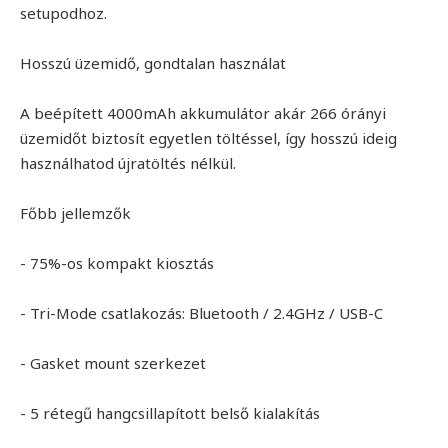
setupodhoz.
Hosszú üzemidő, gondtalan használat
A beépített 4000mAh akkumulátor akár 266 órányi
üzemidőt biztosít egyetlen töltéssel, így hosszú ideig
használhatod újratöltés nélkül.
Főbb jellemzők
- 75%-os kompakt kiosztás
- Tri-Mode csatlakozás: Bluetooth / 2.4GHz / USB-C
- Gasket mount szerkezet
- 5 rétegű hangcsillapított belső kialakítás