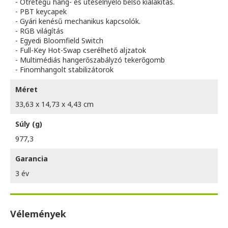
- Ötrétegű hang- és ütéselnyelő belső kialakítás.
- PBT keycapek
- Gyári kenésű mechanikus kapcsolók.
- RGB világítás
- Egyedi Bloomfield Switch
- Full-Key Hot-Swap cserélhető aljzatok
- Multimédiás hangerőszabályzó tekerőgomb
- Finomhangolt stabilizátorok
Méret
33,63 x 14,73 x 4,43 cm
Súly (g)
977,3
Garancia
3 év
Vélemények