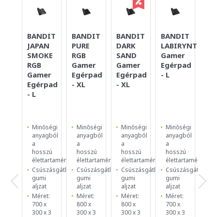
BANDIT
BANDIT
BANDIT
BANDIT
BA
JAPAN
PURE
DARK
LABIRYNTH
SI
SMOKE
RGB
SAND
Gamer
YE
RGB
Gamer
Gamer
Egérpad
Eg
Gamer
Egérpad
Egérpad
- L
- S
Egérpad
- XL
- XL
- L
Minőségi
Minőségi
Minőségi
Minőségi
Mi
anyagból
anyagból
anyagból
anyagból
an
a
a
a
a
a
hosszú
hosszú
hosszú
hosszú
ho
élettartamért
élettartamért
élettartamért
élettartamért
él
Csúszásgátló
Csúszásgátló
Csúszásgátló
Csúszásgátló
Cs
gumi
gumi
gumi
gumi
g
aljzat
aljzat
aljzat
aljzat
al
Méret:
Méret:
Méret:
Méret:
Mé
700 x
800 x
800 x
700 x
25
300 x 3
300 x 3
300 x 3
300 x 3
25