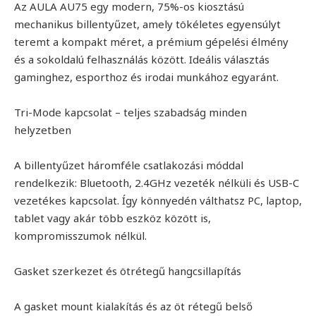
Az AULA AU75 egy modern, 75%-os kiosztású
mechanikus billentyűzet, amely tökéletes egyensúlyt
teremt a kompakt méret, a prémium gépelési élmény
és a sokoldalú felhasználás között. Ideális választás
gaminghez, esporthoz és irodai munkához egyaránt.
Tri-Mode kapcsolat – teljes szabadság minden
helyzetben
A billentyűzet háromféle csatlakozási móddal
rendelkezik: Bluetooth, 2.4GHz vezeték nélküli és USB-C
vezetékes kapcsolat. Így könnyedén válthatsz PC, laptop,
tablet vagy akár több eszköz között is,
kompromisszumok nélkül.
Gasket szerkezet és ötrétegű hangcsillapítás
A gasket mount kialakítás és az öt rétegű belső