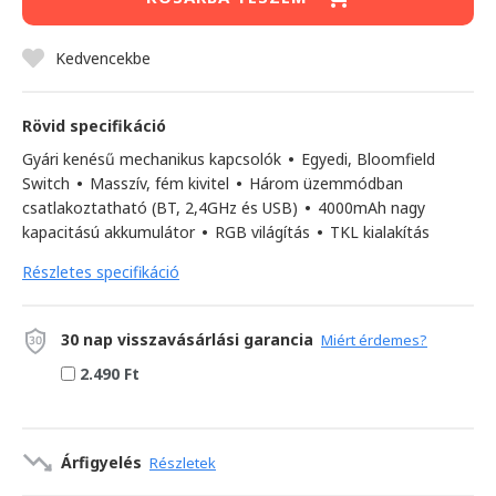
Kedvencekbe
Rövid specifikáció
Gyári kenésű mechanikus kapcsolók
•
Egyedi, Bloomfield
Switch
•
Masszív, fém kivitel
•
Három üzemmódban
csatlakoztatható (BT, 2,4GHz és USB)
•
4000mAh nagy
kapacitású akkumulátor
•
RGB világítás
•
TKL kialakítás
Részletes specifikáció
30 nap visszavásárlási garancia
Miért érdemes?
2.490 Ft
Árfigyelés
Részletek