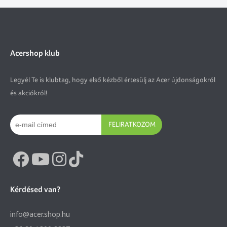
Acershop klub
Legyél Te is klubtag, hogy első kézből értesülj az Acer újdonságokról
és akciókról!
FELIRATKOZOM
Kérdésed van?
info@acer.shop.hu