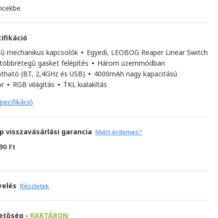
ncekbe
ifikáció
sű mechanikus kapcsolók
•
Egyedi, LEOBOG Reaper Linear Switch
többrétegű gasket felépítés
•
Három üzemmódban
atható (BT, 2,4GHz és USB)
•
4000mAh nagy kapacitású
or
•
RGB világítás
•
TKL kialakítás
pecifikáció
p visszavásárlási garancia
Miért érdemes?
90 Ft
yelés
Részletek
hetőség -
RAKTÁRON