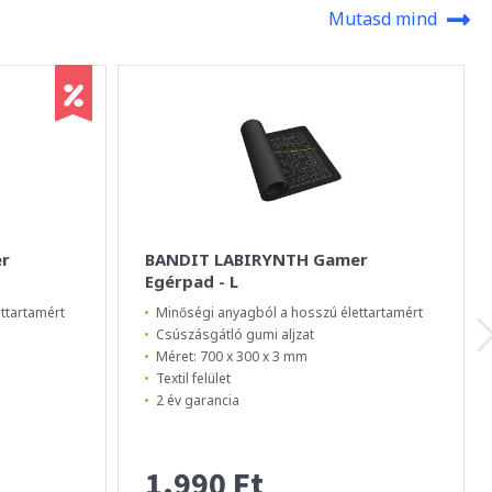
Mutasd mind
r
BANDIT LABIRYNTH Gamer
Egérpad - L
ttartamért
Minőségi anyagból a hosszú élettartamért
Csúszásgátló gumi aljzat
Méret: 700 x 300 x 3 mm
Textil felület
2 év garancia
1.990 Ft