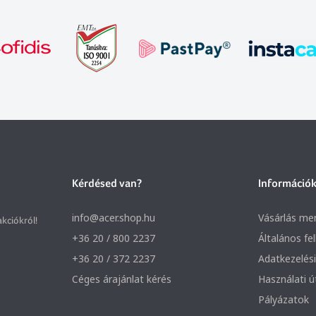
Kérdésed van?
Információ
info@acer.shop.hu
Vásárlás me
akciókról!
+36 20 / 800 2237
Általános fe
+36 20 / 372 2237
Adatkezelési
Céges árajánlat kérés
Használati 
Pályázatok