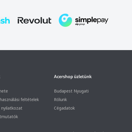
k
Acershop üzletünk
nete
Budapest Nyugati
lhasználási feltételek
Rólunk
 nyilatkozat
Cégadatok
útmutatók