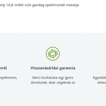
ely 16,8 millió szín gazdag spektrumát mutatja
nról
Visszavásárlási garancia
ényelmesen,
Nincs kockázata egy gyors
Egyedülá
döntésnek. Akár cégeknek is!
érhes