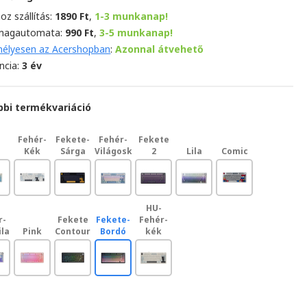
oz szállítás:
1890 Ft
,
1-3 munkanap!
magautomata:
990 Ft
,
3-5 munkanap!
élyesen az Acershopban
:
Azonnal átvehető
ncia:
3 év
bbi termékvariáció
Fehér-
Fekete-
Fehér-
Fekete
k
Kék
Sárga
Világoskék
2
Lila
Comic
HU-
r-
Fekete
Fekete-
Fehér-
ila
Pink
Contour
Bordó
kék