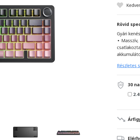
Kedve
Rövid spec
Gyári kené
•
Masszív, 
csatlakozt
akkumulát
Részletes s
30 na
2.4
Árfig
Elér