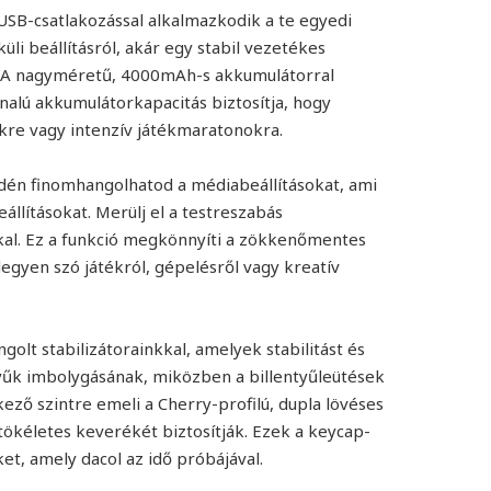
USB-csatlakozással alkalmazkodik a te egyedi
i beállításról, akár egy stabil vezetékes
ll. A nagyméretű, 4000mAh-s akkumulátorral
onalú akkumulátorkapacitás biztosítja, hogy
kre vagy intenzív játékmaratonokra.
dén finomhangolhatod a médiabeállításokat, ami
llításokat. Merülj el a testreszabás
kkal. Ez a funkció megkönnyíti a zökkenőmentes
egyen szó játékról, gépelésről vagy kreatív
golt stabilizátorainkkal, amelyek stabilitást és
tyűk imbolygásának, miközben a billentyűleütések
ző szintre emeli a Cherry-profilú, dupla lövéses
tökéletes keverékét biztosítják. Ezek a keycap-
t, amely dacol az idő próbájával.