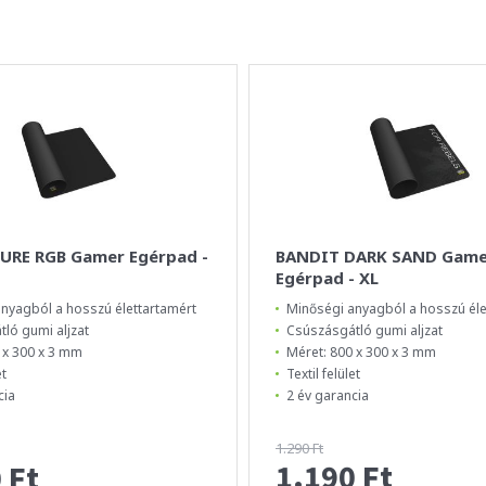
URE RGB Gamer Egérpad -
BANDIT DARK SAND Game
Egérpad - XL
nyagból a hosszú élettartamért
Minőségi anyagból a hosszú éle
ló gumi aljzat
Csúszásgátló gumi aljzat
 x 300 x 3 mm
Méret: 800 x 300 x 3 mm
et
Textil felület
cia
2 év garancia
1.290 Ft
1.190 Ft
 Ft