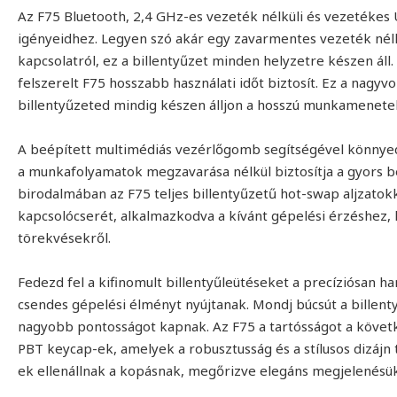
Az F75 Bluetooth, 2,4 GHz-es vezeték nélküli és vezetékes 
igényeidhez. Legyen szó akár egy zavarmentes vezeték nélkül
kapcsolatról, ez a billentyűzet minden helyzetre készen á
felszerelt F75 hosszabb használati időt biztosít. Ez a nagyv
billentyűzeted mindig készen álljon a hosszú munkamenete
A beépített multimédiás vezérlőgomb segítségével könnye
a munkafolyamatok megzavarása nélkül biztosítja a gyors beá
birodalmában az F75 teljes billentyűzetű hot-swap aljzato
kapcsolócserét, alkalmazkodva a kívánt gépelési érzéshez, l
törekvésekről.
Fedezd fel a kifinomult billentyűleütéseket a precíziósan han
csendes gépelési élményt nyújtanak. Mondj búcsút a billen
nagyobb pontosságot kapnak. Az F75 a tartósságot a követke
PBT keycap-ek, amelyek a robusztusság és a stílusos dizájn 
ek ellenállnak a kopásnak, megőrizve elegáns megjelenésüke