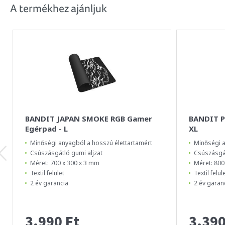
A termékhez ajánljuk
BANDIT JAPAN SMOKE RGB Gamer
BANDIT P
Egérpad - L
XL
Minőségi anyagból a hosszú élettartamért
Minőségi a
Csúszásgátló gumi aljzat
Csúszásgát
Méret: 700 x 300 x 3 mm
Méret: 800
Textil felület
Textil felül
2 év garancia
2 év garan
3.990 Ft
3.390