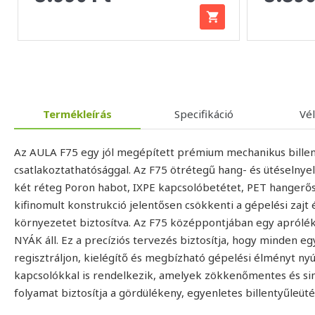
Termékleírás
Specifikáció
Vé
Az AULA F75 egy jól megépített prémium mechanikus bill
csatlakoztathatósággal. Az F75 ötrétegű hang- és ütéselnyel
két réteg Poron habot, IXPE kapcsolóbetétet, PET hangerősít
kifinomult konstrukció jelentősen csökkenti a gépelési zajt 
környezetet biztosítva. Az F75 középpontjában egy aprólé
NYÁK áll. Ez a precíziós tervezés biztosítja, hogy minden eg
regisztráljon, kielégítő és megbízható gépelési élményt ny
kapcsolókkal is rendelkezik, amelyek zökkenőmentes és sim
folyamat biztosítja a gördülékeny, egyenletes billentyűleüt