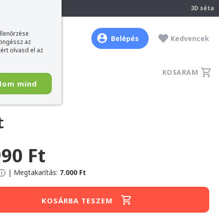
237
3D séta
ellenőrzése
Belépés
Kedvencek
böngéssz az
ért olvasd el az
KOSARAM
dom mind
t
990 Ft
|
Megtakarítás:
7.000 Ft
i
KOSÁRBA TESZEM