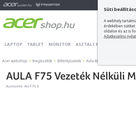
Ma
Süti beállítás
A webhely tartalmá
érdekében sütiket
oldalon és az is f
Adatkezelési nyila
LAPTOP
TABLET
MONITOR
ASZTALI PC
PROJEKTOR
Acer webshop
>
Kiegészítők
>
Billentyűzetek
>
Aula Billentyűzetek
>
AULA F7
AULA F75 Vezeték Nélküli M
Azonosító:
AU-F75-5