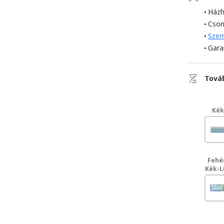
Házh
Cso
Szem
Gara
Tová
Ké
Fehé
Kék-L