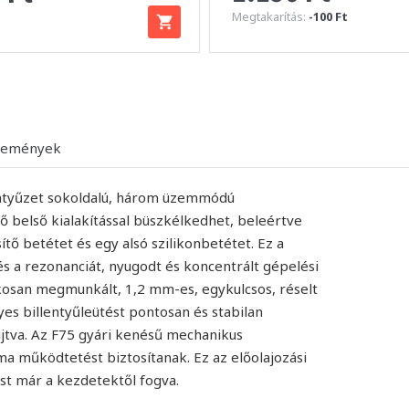
Megtakarítás:
-100 Ft
lemények
entyűzet sokoldalú, három üzemmódú
ő belső kialakítással büszkélkedhet, beleértve
ő betétet és egy alsó szilikonbetétet. Ez a
és a rezonanciát, nyugodt és koncentrált gépelési
kosan megmunkált, 1,2 mm-es, egykulcsos, réselt
yes billentyűleütést pontosan és stabilan
újtva. Az F75 gyári kenésű mechanikus
a működtetést biztosítanak. Ez az előolajozási
ést már a kezdetektől fogva.