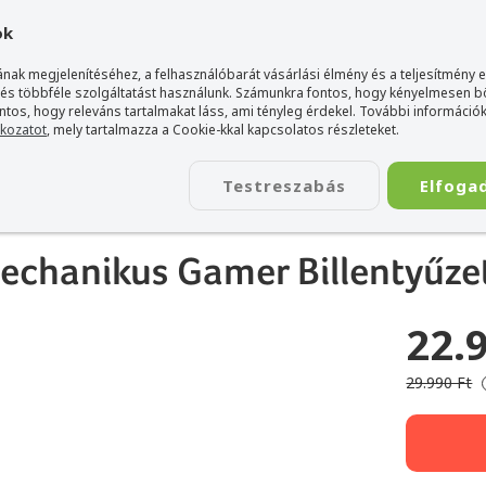
gyarország Acer márkaboltja
+36 20 / 800 2237
+36 20 / 372 2
ok
nak megjelenítéséhez, a felhasználóbarát vásárlási élmény és a teljesítmény 
 és többféle szolgáltatást használunk. Számunkra fontos, hogy kényelmesen 
ontos, hogy releváns tartalmakat láss, ami tényleg érdekel. További információk
tkozatot
, mely tartalmazza a Cookie-kkal kapcsolatos részleteket.
TÁSKA
ÉLETSTÍLUS
KIEGÉSZÍTŐ
KAPCSOLAT
Testreszabás
Elfoga
5 Vezeték Nélküli Mechanikus Gamer Billentyűzet
echanikus Gamer Billentyűze
22.
29.990 Ft