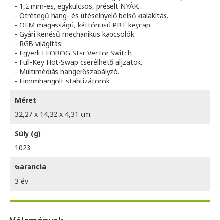
- 1,2 mm-es, egykulcsos, préselt NYÁK.
- Ötrétegű hang- és ütéselnyelő belső kialakítás.
- OEM magasságú, kéttónusú PBT keycap.
- Gyári kenésű mechanikus kapcsolók.
- RGB világítás
- Egyedi LEOBOG Star Vector Switch
- Full-Key Hot-Swap cserélhető aljzatok.
- Multimédiás hangerőszabályzó.
- Finomhangolt stabilizátorok.
Méret
32,27 x 14,32 x 4,31 cm
Súly (g)
1023
Garancia
3 év