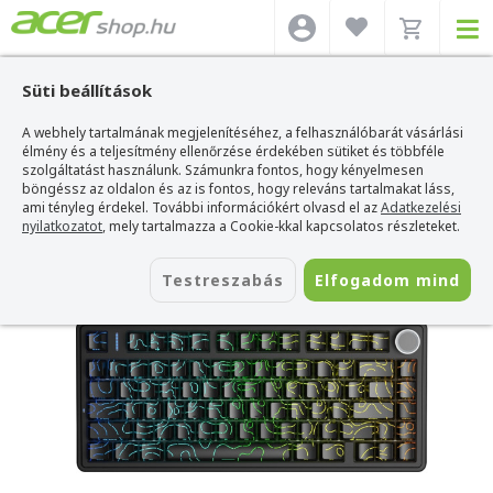
Süti beállítások
A webhely tartalmának megjelenítéséhez, a felhasználóbarát vásárlási
Acer webshop
>
Kiegészítők
>
Billentyűzetek
>
Aula Billentyűzetek
>
AULA
F75 Vezeték Nélküli Mechanikus Gamer Billentyűzet
élmény és a teljesítmény ellenőrzése érdekében sütiket és többféle
szolgáltatást használunk. Számunkra fontos, hogy kényelmesen
AULA F75 Vezeték Nélküli Mechanikus
böngéssz az oldalon és az is fontos, hogy releváns tartalmakat láss,
Gamer Billentyűzet
ami tényleg érdekel. További információkért olvasd el az
Adatkezelési
nyilatkozatot
, mely tartalmazza a Cookie-kkal kapcsolatos részleteket.
Azonosító:
AU-F75-BC
Testreszabás
Elfogadom mind