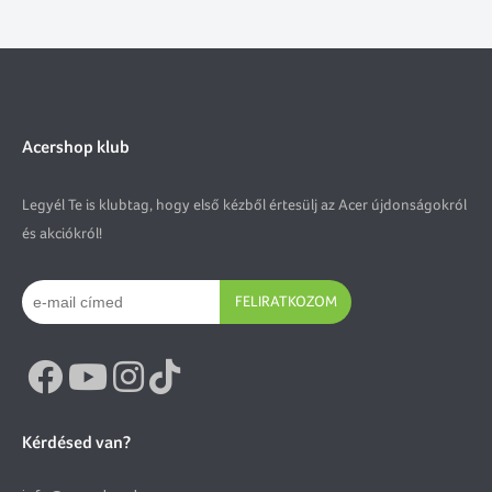
Acershop klub
Legyél Te is klubtag, hogy első kézből értesülj az Acer újdonságokról
és akciókról!
FELIRATKOZOM
Kérdésed van?