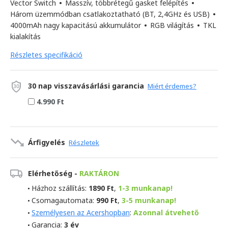
Vector Switch
•
Masszív, többrétegű gasket felépítés
•
Három üzemmódban csatlakoztatható (BT, 2,4GHz és USB)
•
4000mAh nagy kapacitású akkumulátor
•
RGB világítás
•
TKL
kialakítás
Részletes specifikáció
30 nap visszavásárlási garancia
Miért érdemes?
4.990 Ft
Árfigyelés
Részletek
Elérhetőség -
RAKTÁRON
Házhoz szállítás:
1890 Ft
,
1-3 munkanap!
Csomagautomata:
990 Ft
,
3-5 munkanap!
Személyesen az Acershopban
:
Azonnal átvehető
Garancia:
3 év