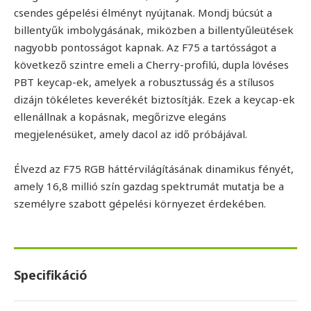
csendes gépelési élményt nyújtanak. Mondj búcsút a
billentyűk imbolygásának, miközben a billentyűleütések
nagyobb pontosságot kapnak. Az F75 a tartósságot a
következő szintre emeli a Cherry-profilú, dupla lövéses
PBT keycap-ek, amelyek a robusztusság és a stílusos
dizájn tökéletes keverékét biztosítják. Ezek a keycap-ek
ellenállnak a kopásnak, megőrizve elegáns
megjelenésüket, amely dacol az idő próbájával.
Élvezd az F75 RGB háttérvilágításának dinamikus fényét,
amely 16,8 millió szín gazdag spektrumát mutatja be a
személyre szabott gépelési környezet érdekében.
Specifikáció