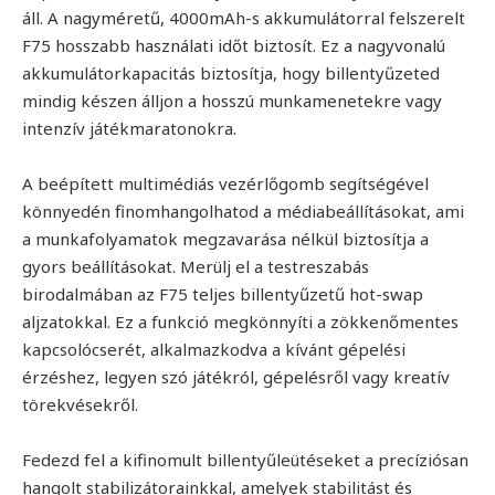
áll. A nagyméretű, 4000mAh-s akkumulátorral felszerelt
F75 hosszabb használati időt biztosít. Ez a nagyvonalú
akkumulátorkapacitás biztosítja, hogy billentyűzeted
mindig készen álljon a hosszú munkamenetekre vagy
intenzív játékmaratonokra.
A beépített multimédiás vezérlőgomb segítségével
könnyedén finomhangolhatod a médiabeállításokat, ami
a munkafolyamatok megzavarása nélkül biztosítja a
gyors beállításokat. Merülj el a testreszabás
birodalmában az F75 teljes billentyűzetű hot-swap
aljzatokkal. Ez a funkció megkönnyíti a zökkenőmentes
kapcsolócserét, alkalmazkodva a kívánt gépelési
érzéshez, legyen szó játékról, gépelésről vagy kreatív
törekvésekről.
Fedezd fel a kifinomult billentyűleütéseket a precíziósan
hangolt stabilizátorainkkal, amelyek stabilitást és