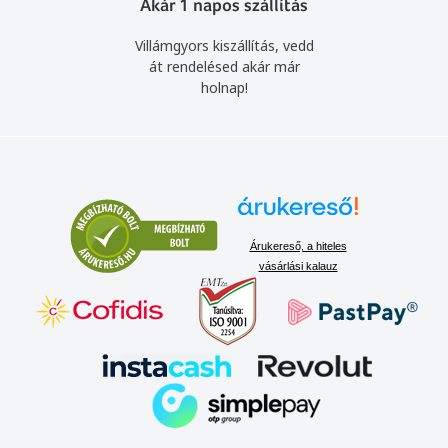
Akár 1 napos szállítás
Villámgyors kiszállítás, vedd
át rendelésed akár már
holnap!
Árukereső, a hiteles
vásárlási kalauz