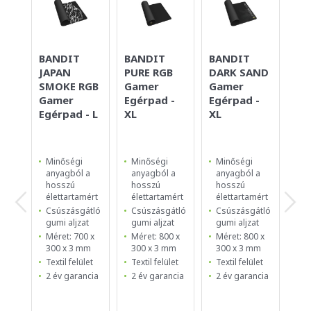
BANDIT
BANDIT
BANDIT
BA
JAPAN
PURE RGB
DARK SAND
LA
SMOKE RGB
Gamer
Gamer
Ga
Gamer
Egérpad -
Egérpad -
Egé
Egérpad - L
XL
XL
Minőségi
Minőségi
Minőségi
Mi
anyagból a
anyagból a
anyagból a
an
hosszú
hosszú
hosszú
ho
élettartamért
élettartamért
élettartamért
él
Csúszásgátló
Csúszásgátló
Csúszásgátló
Cs
gumi aljzat
gumi aljzat
gumi aljzat
gu
Méret: 700 x
Méret: 800 x
Méret: 800 x
Mé
300 x 3 mm
300 x 3 mm
300 x 3 mm
30
Textil felület
Textil felület
Textil felület
Te
2 év garancia
2 év garancia
2 év garancia
2 