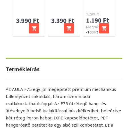
1.290 Ft
1.190 Ft
3.990 Ft
3.390 Ft
1.
Megtakarítás:
-100 Ft
Termékleírás
Az AULA F75 egy jól megépített prémium mechanikus
billentyűzet sokoldalú, három üzemmódú
csatlakoztathatósággal. Az F75 ötrétegű hang- és
ütéselnyelő belső kialakítással büszkélkedhet, beleértve
két réteg Poron habot, IXPE kapcsolóbetétet, PET
hangerősítő betétet és egy alsó szilikonbetétet. Ez a