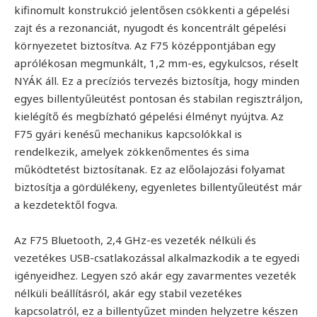
kifinomult konstrukció jelentősen csökkenti a gépelési
zajt és a rezonanciát, nyugodt és koncentrált gépelési
környezetet biztosítva. Az F75 középpontjában egy
aprólékosan megmunkált, 1,2 mm-es, egykulcsos, réselt
NYÁK áll. Ez a precíziós tervezés biztosítja, hogy minden
egyes billentyűleütést pontosan és stabilan regisztráljon,
kielégítő és megbízható gépelési élményt nyújtva. Az
F75 gyári kenésű mechanikus kapcsolókkal is
rendelkezik, amelyek zökkenőmentes és sima
működtetést biztosítanak. Ez az előolajozási folyamat
biztosítja a gördülékeny, egyenletes billentyűleütést már
a kezdetektől fogva.
Az F75 Bluetooth, 2,4 GHz-es vezeték nélküli és
vezetékes USB-csatlakozással alkalmazkodik a te egyedi
igényeidhez. Legyen szó akár egy zavarmentes vezeték
nélküli beállításról, akár egy stabil vezetékes
kapcsolatról, ez a billentyűzet minden helyzetre készen