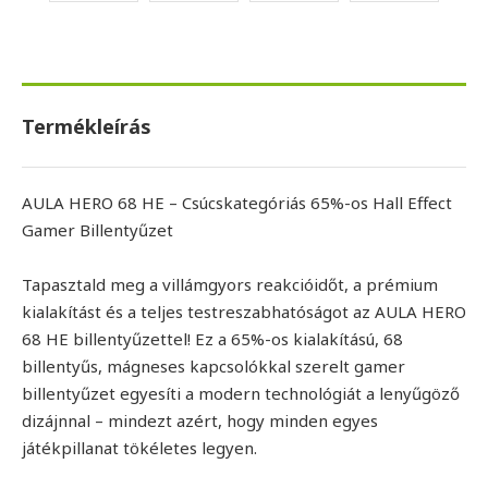
Termékleírás
AULA HERO 68 HE – Csúcskategóriás 65%-os Hall Effect
Gamer Billentyűzet
Tapasztald meg a villámgyors reakcióidőt, a prémium
kialakítást és a teljes testreszabhatóságot az AULA HERO
68 HE billentyűzettel! Ez a 65%-os kialakítású, 68
billentyűs, mágneses kapcsolókkal szerelt gamer
billentyűzet egyesíti a modern technológiát a lenyűgöző
dizájnnal – mindezt azért, hogy minden egyes
játékpillanat tökéletes legyen.