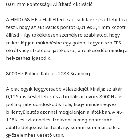
0,01 mm Pontosságú Állítható Aktiváció
A HERO 68 HE a Hall Effect kapcsolók erejével lehetővé
teszi, hogy az aktivációs pontot 0,01 és 3,4 mm között
állítsd – így tökéletesen személyre szabhatod, hogy
mikor lépjen működésbe egy gomb. Legyen szó FPS-
ekről vagy stratégiai játékokról, a reakcióidőd mindig a
helyzethez igazodik.
8000Hz Polling Rate és 128K Scanning
A piac egyik leggyorsabb válaszidejét kínálja: az akár
0,125 ms késleltetés és a brutálisan gyors 8000Hz-es
polling rate gondoskodik róla, hogy minden egyes
billentyűleütés azonnal megjelenjen a játékban. A 48-
128K-es szkennelési frekvencia még pontosabb
adatfeldolgozást biztosít, így semmi sem marad ki a
győzelemhez vezető úton.