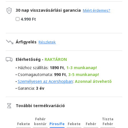
30 nap visszavásárlási garancia
Miért érdemes?
4.990 Ft
Árfigyelés
Részletek
Elérhetőség -
RAKTÁRON
Házhoz szállítás:
1890 Ft
,
1-3 munkanap!
Csomagautomata:
990 Ft
,
3-5 munkanap!
Személyesen az Acershopban
:
Azonnal átvehető
Garancia:
3 év
További termékvariáció
Fehér
Tiszta
Fekete
kontúr
Piros/Fekete
Fekete
Fehér
Fehér