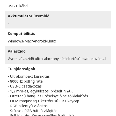
USB-C kábel
Akkumulátor üzemidő
-
Kompatibilitás
Windows/Mac/Android/Linux
Válaszidő
Gyors válaszidő ultra-alacsony késleltetésű csatlakozással
Tulajdonságok
- Ultrakompakt kialakítás
- 8000Hz polling rate
- USB-C csatlakozás
- 1,2 mm-es, egykulcsos, préselt NYÁK.
- Ötrétegű hang- és ütéselnyelő belső kialakítás.
- OEM magasságú, kéttónusú PBT keycap.
- RGB billentyű világítás
- Stílusos RGB hátsó világítás
- Full-Key Hot-Swap cserélhető aljzatok.