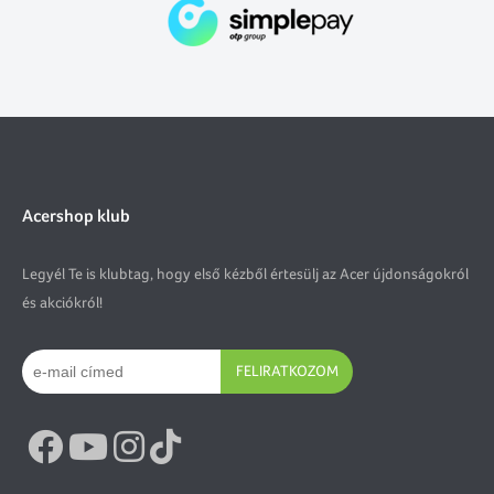
Acershop klub
Legyél Te is klubtag, hogy első kézből értesülj az Acer újdonságokról
és akciókról!
FELIRATKOZOM