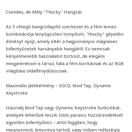
Csendes, de Mély "Thocky" Hangzás
Az 5 rétegű hangcsillapító szerkezet és a fém lemez
kombinációja lenyűgözően tompított, "thocky" gépelési
élményt nyújt, amely eltér a hagyományos mágneses
billentyűzetek harsányabb hangjától. Ez nemcsak
kényelmesebb használatot biztosít, de elegáns
megjelenéssel is társul, hála a fém borításnak és az RGB
világítású oldalfénydoboznak.
Maximális Játékélmény – SOCD, Mod Tap, Dynamic
Keystroke
Használj Mod Tap vagy Dynamic Keystroke funkciókat,
amelyek lehetővé teszik több parancs hozzárendelését
egyetlen billentyűhöz – attól függően, hogy
megnyomod, lenyomva tartod, vagy milyen mélységig