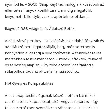
nyomod le. A SOCD (Snap Key) technológia kiküszöböli az
ellentétes irányok konfliktusait, mindig a legutóbb
lenyomott billentyűt veszi alapértelmezettként.
Ragyogó RGB Világítás és Átlátszó Betűk
A déli irányú per-key RGB világítás, az oldalsó fénycsík és
az átlátszó betűk garantálják, hogy még sötétben is
könnyedén eligazodj a billentyűzeten. A fényeket teljes
mértékben testreszabhatod – színek, effektek, fényerő
és sebesség alapján – így tökéletesen igazíthatod a
stílusodhoz vagy az aktuális hangulatodhoz.
Hot-Swap és Kompatibilitás
A hot-swap technológiának köszönhetően bármikor
cserélheted a kapcsolókat, akár vegyes fajtárt is – így
teljes mértékben személyre szabhatod a HERO 68 HE