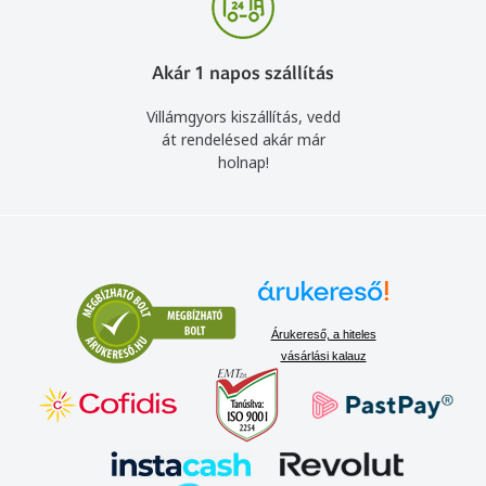
Akár 1 napos szállítás
Villámgyors kiszállítás, vedd
át rendelésed akár már
holnap!
Árukereső, a hiteles
vásárlási kalauz