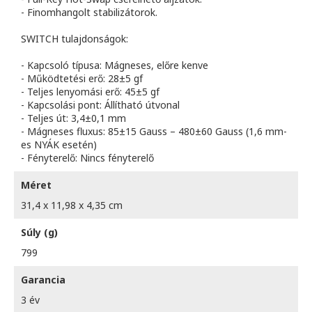
- Finomhangolt stabilizátorok.
SWITCH tulajdonságok:
- Kapcsoló típusa: Mágneses, előre kenve
- Működtetési erő: 28±5 gf
- Teljes lenyomási erő: 45±5 gf
- Kapcsolási pont: Állítható útvonal
- Teljes út: 3,4±0,1 mm
- Mágneses fluxus: 85±15 Gauss – 480±60 Gauss (1,6 mm-
es NYÁK esetén)
- Fényterelő: Nincs fényterelő
Méret
31,4 x 11,98 x 4,35 cm
Súly (g)
799
Garancia
3 év