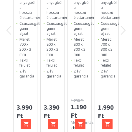
anyagból
anyagból
anyagból
anyagból
an
a
a
a
a
a
hosszú
hosszú
hosszú
hosszú
ho
élettartamért
élettartamért
élettartamért
élettartamért
él
Csúszásgátló
Csúszásgátló
Csúszásgátló
Csúszásgátló
Cs
gumi
gumi
gumi
gumi
g
aljzat
aljzat
aljzat
aljzat
al
Méret:
Méret:
Méret:
Méret:
Mé
700 x
800 x
800 x
700 x
25
300 x 3
300 x 3
300 x 3
300 x 3
25
mm
mm
mm
mm
m
Textil
Textil
Textil
Textil
Te
felület
felület
felület
felület
fe
2 év
2 év
2 év
2 év
2 
garancia
garancia
garancia
garancia
ga
1.290 Ft
1.190
3.990
3.390
1.990
99
Ft
Ft
Ft
Ft
Ft
Megtakarítás:
-100 Ft