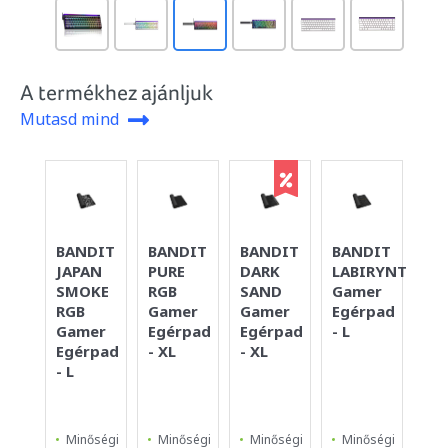
A termékhez ajánljuk
Mutasd mind
BANDIT
BANDIT
BANDIT
BANDIT
BA
JAPAN
PURE
DARK
LABIRYNTH
SI
SMOKE
RGB
SAND
Gamer
YE
RGB
Gamer
Gamer
Egérpad
Eg
Gamer
Egérpad
Egérpad
- L
- S
Egérpad
- XL
- XL
- L
Minőségi
Minőségi
Minőségi
Minőségi
Mi