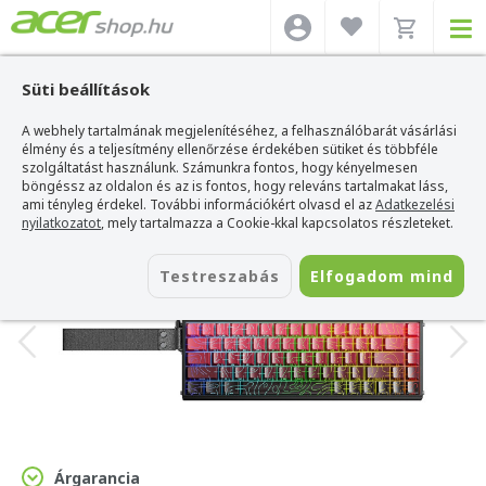
Süti beállítások
A webhely tartalmának megjelenítéséhez, a felhasználóbarát vásárlási
Acer webshop
>
Kiegészítők
>
Billentyűzetek
>
Aula Billentyűzetek
>
AULA
HERO68 HE Magnetic Switch Mechanikus Gamer Billentyűzet
élmény és a teljesítmény ellenőrzése érdekében sütiket és többféle
szolgáltatást használunk. Számunkra fontos, hogy kényelmesen
AULA HERO68 HE Magnetic Switch
böngéssz az oldalon és az is fontos, hogy releváns tartalmakat láss,
Mechanikus Gamer Billentyűzet
ami tényleg érdekel. További információkért olvasd el az
Adatkezelési
nyilatkozatot
, mely tartalmazza a Cookie-kkal kapcsolatos részleteket.
Azonosító:
AU-HERO68HE-3
Testreszabás
Elfogadom mind
Árgarancia