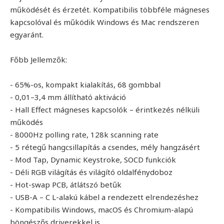
működését és érzetét. Kompatibilis többféle mágneses
kapcsolóval és működik Windows és Mac rendszeren
egyaránt.
Főbb Jellemzők:
- 65%-os, kompakt kialakítás, 68 gombbal
- 0,01–3,4 mm állítható aktiváció
- Hall Effect mágneses kapcsolók – érintkezés nélküli
működés
- 8000Hz polling rate, 128k scanning rate
- 5 rétegű hangcsillapítás a csendes, mély hangzásért
- Mod Tap, Dynamic Keystroke, SOCD funkciók
- Déli RGB világítás és világító oldalfénydoboz
- Hot-swap PCB, átlátszó betűk
- USB-A – C L-alakú kábel a rendezett elrendezéshez
- Kompatibilis Windows, macOS és Chromium-alapú
böngészős driverekkel is