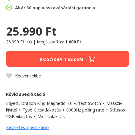
Akár 30 nap visszavásárlási garancia
25.990 Ft
26.990 Ft
|
Megtakarítás:
1.000 Ft
i
KOSÁRBA TESZEM
Kedvencekbe
Rövid specifikáció
Egyedi, Dragon King Magnetic Hall-Effect Switch
•
Masszív
kivitel
•
Type-C csatlakozás
•
8000Hz polling rate
•
Stílusos
RGB világítás
•
Mini kialakítás
Részletes specifikáció