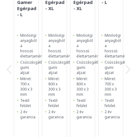
Gamer
Egérpad
Egérpad
- L
- S
Egérpad
- XL
- XL
- L
Minőségi
Minőségi
Minőségi
Minőségi
Mi
anyagból
anyagból
anyagból
anyagból
an
a
a
a
a
a
hosszú
hosszú
hosszú
hosszú
ho
élettartamért
élettartamért
élettartamért
élettartamért
él
Csúszásgátló
Csúszásgátló
Csúszásgátló
Csúszásgátló
Cs
gumi
gumi
gumi
gumi
g
aljzat
aljzat
aljzat
aljzat
al
Méret:
Méret:
Méret:
Méret:
Mé
700 x
800 x
800 x
700 x
25
300 x 3
300 x 3
300 x 3
300 x 3
25
mm
mm
mm
mm
m
Textil
Textil
Textil
Textil
Te
felület
felület
felület
felület
fe
2 év
2 év
2 év
2 év
2 
garancia
garancia
garancia
garancia
ga