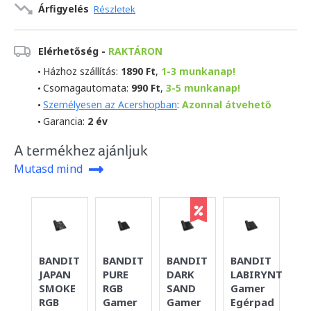
Árfigyelés
Részletek
Elérhetőség -
RAKTÁRON
Házhoz szállítás:
1890 Ft
,
1-3 munkanap!
Csomagautomata:
990 Ft
,
3-5 munkanap!
Személyesen az Acershopban
:
Azonnal átvehető
Garancia:
2 év
A termékhez ajánljuk
Mutasd mind
BANDIT
BANDIT
BANDIT
BANDIT
BA
JAPAN
PURE
DARK
LABIRYNTH
SI
SMOKE
RGB
SAND
Gamer
YE
RGB
Gamer
Gamer
Egérpad
Eg