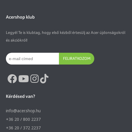
Acershop klub
Legyél Te is klubtag, hogy első kézből értesülj az Acer újdonságokról
és akciókról!
FELIRATKOZOM
Kérdésed van?
info@acer.shop.hu
+36 20 / 800 2237
+36 20 / 372 2237