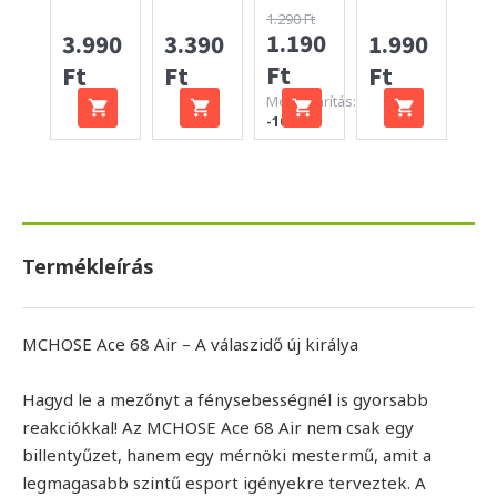
1.290 Ft
1.190
3.990
3.390
1.990
99
Ft
Ft
Ft
Ft
Ft
Megtakarítás:
-100 Ft
Termékleírás
MCHOSE Ace 68 Air – A válaszidő új királya
Hagyd le a mezőnyt a fénysebességnél is gyorsabb
reakciókkal! Az MCHOSE Ace 68 Air nem csak egy
billentyűzet, hanem egy mérnöki mestermű, amit a
legmagasabb szintű esport igényekre terveztek. A