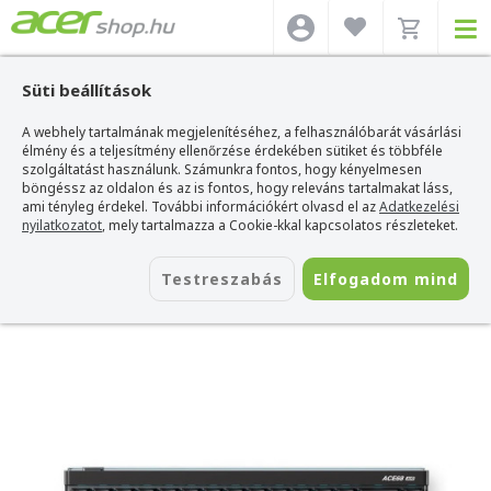
Süti beállítások
A webhely tartalmának megjelenítéséhez, a felhasználóbarát vásárlási
Acer webshop
>
Kiegészítők
>
Billentyűzetek
>
Mchose Billentyűzetek
>
MCHOSE Ace 68 Air eSport Ultra Hall Effect Magnetic Switch Mechanikus Gamer
élmény és a teljesítmény ellenőrzése érdekében sütiket és többféle
Billentyűzet 8K - Fekete
szolgáltatást használunk. Számunkra fontos, hogy kényelmesen
böngéssz az oldalon és az is fontos, hogy releváns tartalmakat láss,
MCHOSE Ace 68 Air eSport Ultra Hall
ami tényleg érdekel. További információkért olvasd el az
Adatkezelési
Effect Magnetic Switch Mechanikus
nyilatkozatot
, mely tartalmazza a Cookie-kkal kapcsolatos részleteket.
Gamer Billentyűzet 8K - Fekete
Testreszabás
Elfogadom mind
Azonosító:
MC-Ace68Air-10