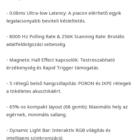
- 0.08ms Ultra-low Latency: A piacon elérhető egyik
legalacsonyabb beviteli késleltetés.
- 8000 Hz Polling Rate & 256K Scanning Rate: Brutális
adatfeldolgozási sebesség.
- Magnetic Hall Effect kapcsolók: Testreszabható
érzékenység és Rapid Trigger támogatás.
- 5 rétegű belső hangcsillapítás: PORON és IXPE rétegek
a tökéletes akusztikáért.
- 65%-os kompakt layout (68 gomb): Maximális hely az
egérnek, minimális sallang.
- Dynamic Light Bar: Interaktív RGB világítás és
intelligens szinkronizáció.