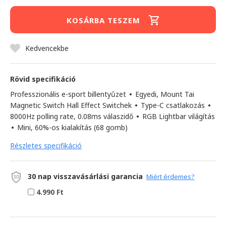
KOSÁRBA TESZEM
Kedvencekbe
Rövid specifikáció
Professzionális e-sport billentyűzet
•
Egyedi, Mount Tai
Magnetic Switch Hall Effect Switchek
•
Type-C csatlakozás
•
8000Hz polling rate, 0.08ms válaszidő
•
RGB Lightbar világítás
•
Mini, 60%-os kialakítás (68 gomb)
Részletes specifikáció
30 nap visszavásárlási garancia
Miért érdemes?
4.990 Ft