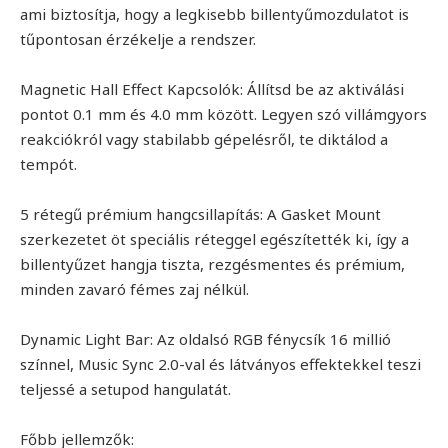
ami biztosítja, hogy a legkisebb billentyűmozdulatot is
tűpontosan érzékelje a rendszer.
Magnetic Hall Effect Kapcsolók: Állítsd be az aktiválási
pontot 0.1 mm és 4.0 mm között. Legyen szó villámgyors
reakciókról vagy stabilabb gépelésről, te diktálod a
tempót.
5 rétegű prémium hangcsillapítás: A Gasket Mount
szerkezetet öt speciális réteggel egészítették ki, így a
billentyűzet hangja tiszta, rezgésmentes és prémium,
minden zavaró fémes zaj nélkül.
Dynamic Light Bar: Az oldalsó RGB fénycsík 16 millió
színnel, Music Sync 2.0-val és látványos effektekkel teszi
teljessé a setupod hangulatát.
Főbb jellemzők: