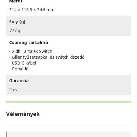
Méret
314 × 116.5 × 34.6 mm
Súly (g)
777 g
Csomag tartalma
- 2 db Tartalék Switch
- Billentyűzetsapka, és switch kiszedő
- USB-C kábel
- Porvédő
Garancia
2 év
Vélemények