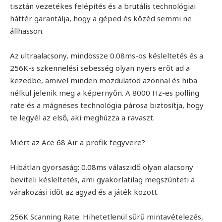
tisztán vezetékes felépítés és a brutális technológiai
háttér garantálja, hogy a géped és közéd semmi ne
állhasson.
Az ultraalacsony, mindössze 0.08ms-os késleltetés és a
256K-s szkennelési sebesség olyan nyers erőt ad a
kezedbe, amivel minden mozdulatod azonnal és hiba
nélkül jelenik meg a képernyőn. A 8000 Hz-es polling
rate és a mágneses technológia párosa biztosítja, hogy
te legyél az első, aki meghúzza a ravaszt.
Miért az Ace 68 Air a profik fegyvere?
Hibátlan gyorsaság: 0.08ms válaszidő olyan alacsony
beviteli késleltetés, ami gyakorlatilag megszünteti a
várakozási időt az agyad és a játék között.
256K Scanning Rate: Hihetetlenül sűrű mintavételezés,