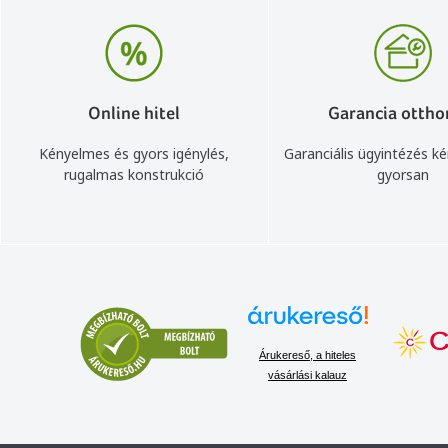
Online hitel
Garancia ottho
Kényelmes és gyors igénylés,
Garanciális ügyintézés k
rugalmas konstrukció
gyorsan
Árukereső, a hiteles
vásárlási kalauz