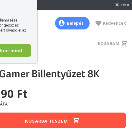
237
3D séta
ellenőrzése
Belépés
Kedvencek
böngéssz az
ért olvasd el az
KOSARAM
dom mind
Gamer Billentyűzet 8K
990 Ft
+ÁFA
KOSÁRBA TESZEM