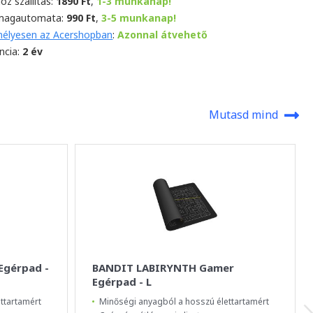
oz szállítás:
1890 Ft
,
1-3 munkanap!
magautomata:
990 Ft
,
3-5 munkanap!
élyesen az Acershopban
:
Azonnal átvehető
ncia:
2 év
Mutasd mind
Egérpad -
BANDIT LABIRYNTH Gamer
Egérpad - L
ttartamért
Minőségi anyagból a hosszú élettartamért