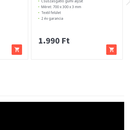
Csúszásgátló gumi aljzat
Méret: 700 x 300 x 3 mm
Textil felület
2 év garancia
1.990 Ft