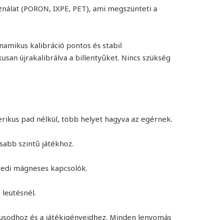
ználat (PORON, IXPE, PET), ami megszünteti a
namikus kalibráció pontos és stabil
san újrakalibrálva a billentyűket. Nincs szükség
rikus pad nélkül, több helyet hagyva az egérnek.
asabb szintű játékhoz.
gyedi mágneses kapcsolók.
leütésnél.
lusodhoz és a játékigényeidhez. Minden lenyomás