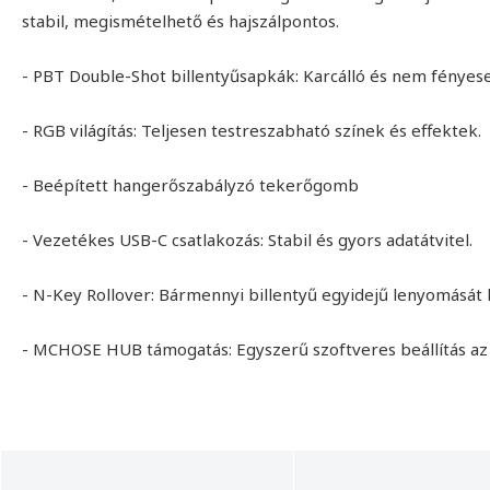
stabil, megismételhető és hajszálpontos.
- PBT Double-Shot billentyűsapkák: Karcálló és nem fényesed
- RGB világítás: Teljesen testreszabható színek és effektek.
- Beépített hangerőszabályzó tekerőgomb
- Vezetékes USB-C csatlakozás: Stabil és gyors adatátvitel.
- N-Key Rollover: Bármennyi billentyű egyidejű lenyomását h
- MCHOSE HUB támogatás: Egyszerű szoftveres beállítás az