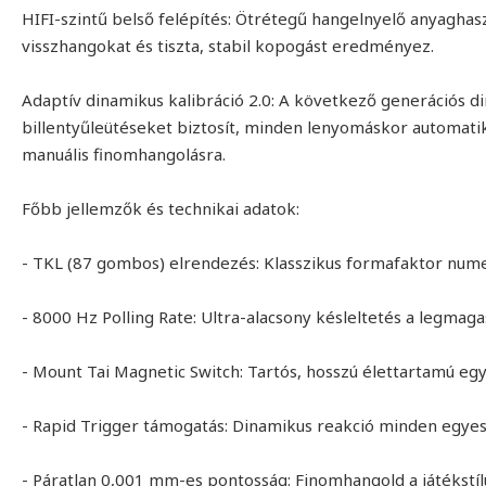
HIFI-szintű belső felépítés: Ötrétegű hangelnyelő anyaghas
visszhangokat és tiszta, stabil kopogást eredményez.
Adaptív dinamikus kalibráció 2.0: A következő generációs di
billentyűleütéseket biztosít, minden lenyomáskor automatiku
manuális finomhangolásra.
Főbb jellemzők és technikai adatok:
- TKL (87 gombos) elrendezés: Klasszikus formafaktor nume
- 8000 Hz Polling Rate: Ultra-alacsony késleltetés a legmag
- Mount Tai Magnetic Switch: Tartós, hosszú élettartamú e
- Rapid Trigger támogatás: Dinamikus reakció minden egyes 
- Páratlan 0,001 mm-es pontosság: Finomhangold a játékstí