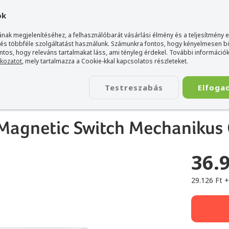
gyarország Acer márkaboltja
+36 20 / 800 2237
+36 20 / 372 2
ok
nak megjelenítéséhez, a felhasználóbarát vásárlási élmény és a teljesítmény 
 és többféle szolgáltatást használunk. Számunkra fontos, hogy kényelmesen 
ontos, hogy releváns tartalmakat láss, ami tényleg érdekel. További információk
tkozatot
, mely tartalmazza a Cookie-kkal kapcsolatos részleteket.
TÁSKA
ÉLETSTÍLUS
KIEGÉSZÍTŐ
KAPCSOLAT
Testreszabás
Elfoga
OSE Mix 87 Hall Effect Magnetic Switch Mechanikus Gamer Billentyűzet 8K
Magnetic Switch Mechanikus 
36.
29.126 Ft 