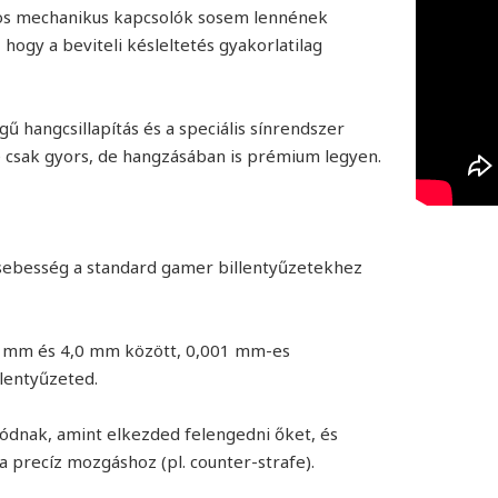
yos mechanikus kapcsolók sosem lennének
hogy a beviteli késleltetés gyakorlatilag
gű hangcsillapítás és a speciális sínrendszer
ne csak gyors, de hangzásában is prémium legyen.
 sebesség a standard gamer billentyűzetekhez
0,1 mm és 4,0 mm között, 0,001 mm-es
lentyűzeted.
lódnak, amint elkezded felengedni őket, és
a precíz mozgáshoz (pl. counter-strafe).