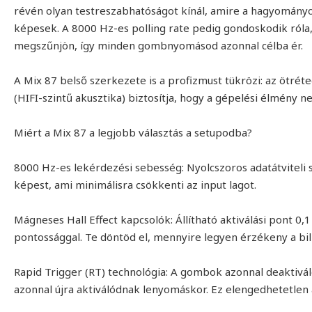
révén olyan testreszabhatóságot kínál, amire a hagyomán
képesek. A 8000 Hz-es polling rate pedig gondoskodik róla, 
megszűnjön, így minden gombnyomásod azonnal célba ér.
A Mix 87 belső szerkezete is a profizmust tükrözi: az ötréte
(HIFI-szintű akusztika) biztosítja, hogy a gépelési élmény 
Miért a Mix 87 a legjobb választás a setupodba?
8000 Hz-es lekérdezési sebesség: Nyolcszoros adatátviteli
képest, ami minimálisra csökkenti az input lagot.
Mágneses Hall Effect kapcsolók: Állítható aktiválási pont 
pontossággal. Te döntöd el, mennyire legyen érzékeny a bil
Rapid Trigger (RT) technológia: A gombok azonnal deaktivá
azonnal újra aktiválódnak lenyomáskor. Ez elengedhetetlen 