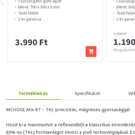
Csúszásgátló gumi aljzat
Csúszásgát
Méret: 700 x 300 x 3 mm
Méret: 800
Textil felület
Textil felül
2 év garancia
2 év garan
1.290 Ft
1.190
3.990 Ft
Megtakarítá
Termékleírás
Specifikáció
Vé
MCHOSE Mix 87 – TKL precizitás, mágneses gyorsasággal
Hozd ki a maximumot a reflexeidből a klasszikus elrendez
80%-os (TKL) formavilágot ötvözi a jövő technológiájával. E