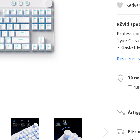
Kedve
Rövid spec
Professzion
Type-C csa
•
Gasket M
Részletes s
30 na
4.9
Árfig
Elér