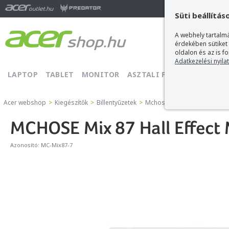
Ma
Süti beállítás
A webhely tartalmá
érdekében sütiket
oldalon és az is f
Adatkezelési nyila
LAPTOP
TABLET
MONITOR
ASZTALI PC
PROJEKTOR
Acer webshop
>
Kiegészítők
>
Billentyűzetek
>
Mchose Billentyűzetek
>
MCH
MCHOSE Mix 87 Hall Effect 
Azonosító:
MC-Mix87-7