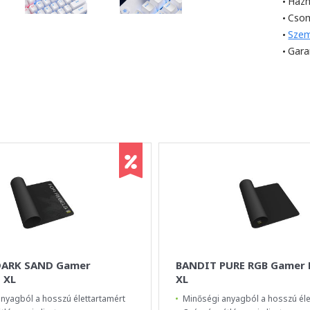
Házh
Cso
Szem
Gara
DARK SAND Gamer
BANDIT PURE RGB Gamer 
 XL
XL
nyagból a hosszú élettartamért
Minőségi anyagból a hosszú éle