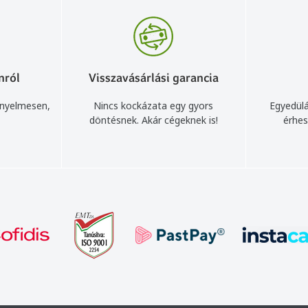
nról
Visszavásárlási garancia
ényelmesen,
Nincs kockázata egy gyors
Egyedülá
döntésnek. Akár cégeknek is!
érhes