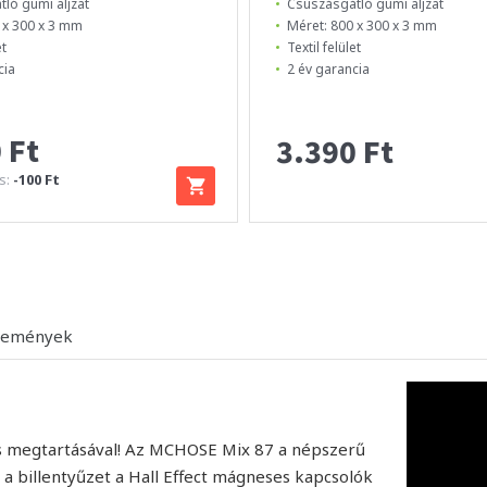
ló gumi aljzat
Csúszásgátló gumi aljzat
 x 300 x 3 mm
Méret: 800 x 300 x 3 mm
et
Textil felület
cia
2 év garancia
 Ft
3.390 Ft
s:
-100 Ft
lemények
és megtartásával! Az MCHOSE Mix 87 a népszerű
z a billentyűzet a Hall Effect mágneses kapcsolók