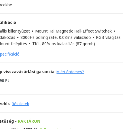
ncekbe
ifikáció
ális billentyűzet
•
Mount Tai Magnetic Hall-Effect Switchek
•
tlakozás
•
8000Hz polling rate, 0.08ms válaszidő
•
RGB világítás
ount felépítés
•
TKL, 80%-os kialakítás (87 gomb)
pecifikáció
p visszavásárlási garancia
Miért érdemes?
90 Ft
yelés
Részletek
hetőség -
RAKTÁRON