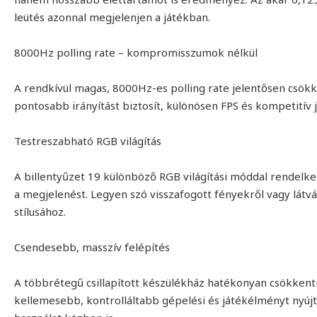
leütés azonnal megjelenjen a játékban.
8000Hz polling rate – kompromisszumok nélkül
A rendkívül magas, 8000Hz-es polling rate jelentősen csökk
pontosabb irányítást biztosít, különösen FPS és kompetitív 
Testreszabható RGB világítás
A billentyűzet 19 különböző RGB világítási móddal rendel
a megjelenést. Legyen szó visszafogott fényekről vagy látv
stílusához.
Csendesebb, masszív felépítés
A többrétegű csillapított készülékház hatékonyan csökkenti
kellemesebb, kontrolláltabb gépelési és játékélményt nyújt,