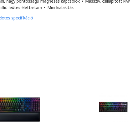
edi, nagy pontosságú mágneses kapcsolók
•
Masszív, csillapított kivi
illió leütés élettartam
•
Mini kialakítás
letes specifikáció