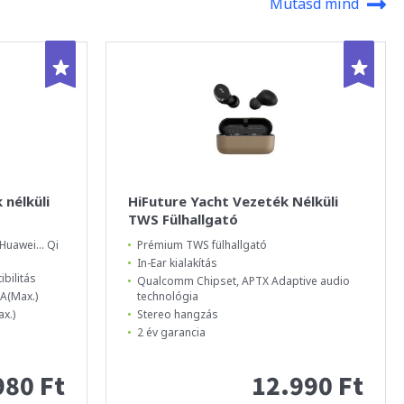
Mutasd mind
 nélküli
HiFuture Yacht Vezeték Nélküli
TWS Fülhallgató
Huawei... Qi
Prémium TWS fülhallgató
In-Ear kialakítás
bilitás
Qualcomm Chipset, APTX Adaptive audio
A(Max.)
technológia
x.)
Stereo hangzás
2 év garancia
980 Ft
12.990 Ft