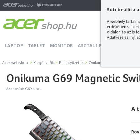
Ma
Süti beállítás
A webhely tartalmá
érdekében sütiket
oldalon és az is f
Adatkezelési nyila
LAPTOP
TABLET
MONITOR
ASZTALI PC
PROJEKTOR
Acer webshop
>
Kiegészítők
>
Billentyűzetek
>
Onikuma Billentyűzetek
>
On
Onikuma G69 Magnetic Swit
Azonosító:
G69 black
A 
Röv