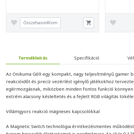
Összehasonlítom
Termékleírás
Specifikáció
Vé
Az Onikuma G69 egy kompakt, nagy teljesítményű gamer bil
reakcióidőt és precíz vezérlést igénylő játékokhoz tervezt
egérmozgásnak, miközben minden fontos funkció könnyen 
extrém alacsony késleltetés és a fejlett RGB világítás tökél
Villámgyors reakció mágneses kapcsolókkal
A Magnetic Switch technológia érintkezésmentes működést 
hanem hosszabb élettartamot is eredményez. Az akár 0,125