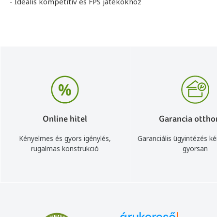
- Ideális kompetitív és FPS játékokhoz
Online hitel
Garancia ottho
Kényelmes és gyors igénylés,
Garanciális ügyintézés k
rugalmas konstrukció
gyorsan