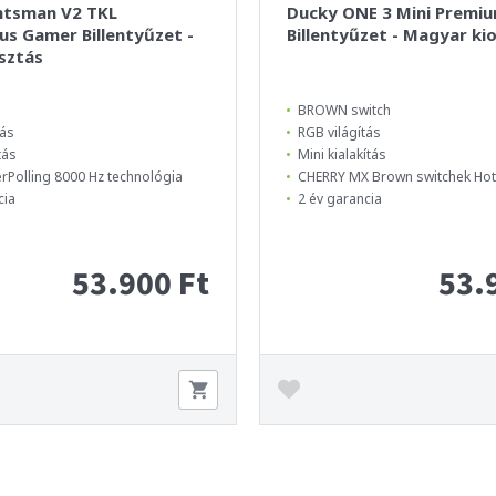
ntsman V2 TKL
Ducky ONE 3 Mini Premi
s Gamer Billentyűzet -
Billentyűzet - Magyar ki
sztás
BROWN switch
tás
RGB világítás
tás
Mini kialakítás
rPolling 8000 Hz technológia
CHERRY MX Brown switchek Ho
cia
2 év garancia
53.900 Ft
53.