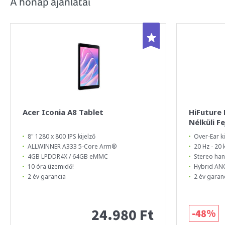
A hónap ajánlatai
Acer Iconia A8 Tablet
HiFuture
Nélküli F
8" 1280 x 800 IPS kijelző
Over-Ear ki
ALLWINNER A333 5-Core Arm®
20 Hz - 20
4GB LPDDR4X / 64GB eMMC
Stereo ha
10 óra üzemidő!
Hybrid ANC
2 év garancia
2 év garan
24.980 Ft
-48%