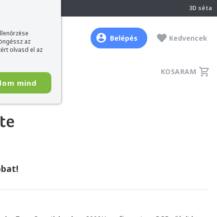
237
3D séta
ellenőrzése
Belépés
Kedvencek
böngéssz az
ért olvasd el az
KOSARAM
dom mind
te
bat!