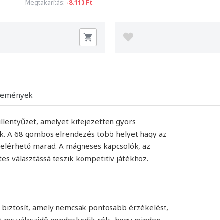
Megtakarítás:
-8.110 Ft
lemények
lentyűzet, amelyet kifejezetten gyors
ek. A 68 gombos elrendezés több helyet hagy az
elérhető marad. A mágneses kapcsolók, az
etes választássá teszik kompetitív játékhoz.
biztosít, amely nemcsak pontosabb érzékelést,
 ms válaszidő gondoskodik róla, hogy minden