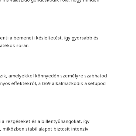
enti a bemeneti késleltetést, így gyorsabb és
játékok során.
kezik, amelyekkel könnyedén személyre szabhatod
ányos effektekről, a G69 alkalmazkodik a setupod
 a rezgéseket és a billentyűhangokat, így
 miközben stabil alapot biztosít intenzív