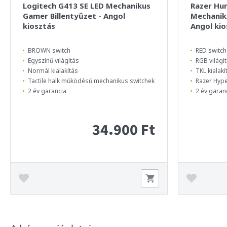
Logitech G413 SE LED Mechanikus
Razer Hu
Gamer Billentyűzet - Angol
Mechaniku
kiosztás
Angol kio
BROWN switch
RED switch
Egyszínű világítás
RGB világí
Normál kialakítás
TKL kialakí
Tactile halk működésű mechanikus switchek
Razer Hype
2 év garancia
2 év garan
34.900 Ft