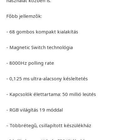
használat közben is.
Főbb jellemzők:
- 68 gombos kompakt kialakítás
- Magnetic Switch technológia
- 8000Hz polling rate
- 0,125 ms ultra-alacsony késleltetés
- Kapcsolók élettartama: 50 millió leütés
- RGB világítás 19 móddal
- Többrétegű, csillapított készülékház