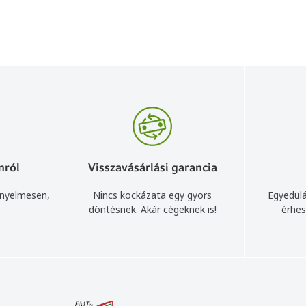
nról
Visszavásárlási garancia
ényelmesen,
Nincs kockázata egy gyors
Egyedülá
döntésnek. Akár cégeknek is!
érhes