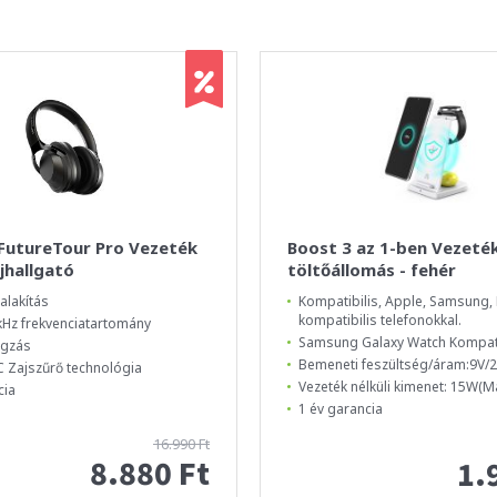
 FutureTour Pro Vezeték
Boost 3 az 1-ben Vezeték
ejhallgató
töltőállomás - fehér
alakítás
Kompatibilis, Apple, Samsung, 
kompatibilis telefonokkal.
 kHz frekvenciatartomány
Samsung Galaxy Watch Kompati
ngzás
Bemeneti feszültség/áram:9V/2
 Zajszűrő technológia
Vezeték nélküli kimenet: 15W(Ma
cia
1 év garancia
16.990 Ft
8.880 Ft
1.