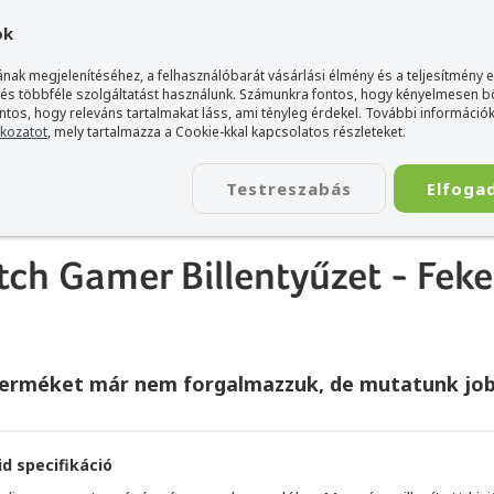
gyarország Acer márkaboltja
+36 20 / 800 2237
+36 20 / 372 2
ok
nak megjelenítéséhez, a felhasználóbarát vásárlási élmény és a teljesítmény 
 és többféle szolgáltatást használunk. Számunkra fontos, hogy kényelmesen 
ontos, hogy releváns tartalmakat láss, ami tényleg érdekel. További információk
tkozatot
, mely tartalmazza a Cookie-kkal kapcsolatos részleteket.
TÁSKA
ÉLETSTÍLUS
KIEGÉSZÍTŐ
KAPCSOLAT
Testreszabás
Elfoga
ikuma G69 Magnetic Switch Gamer Billentyűzet - Fekete
ch Gamer Billentyűzet - Feke
terméket már nem forgalmazzuk, de mutatunk job
id specifikáció