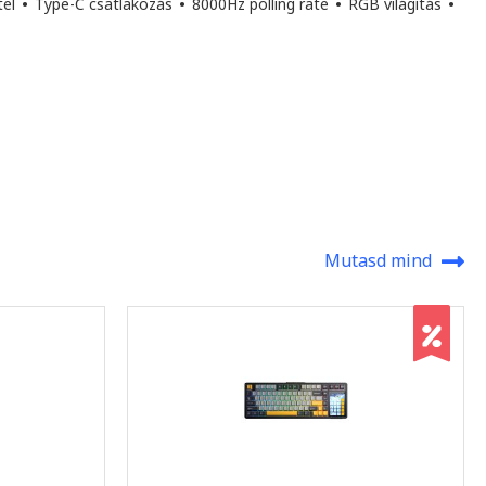
tel
•
Type-C csatlakozás
•
8000Hz polling rate
•
RGB világítás
•
Mutasd mind