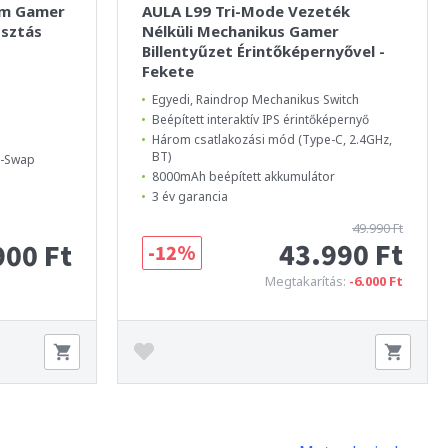
um Gamer
AULA L99 Tri-Mode Vezeték
osztás
Nélküli Mechanikus Gamer
Billentyűzet Érintőképernyővel -
Fekete
Egyedi, Raindrop Mechanikus Switch
Beépített interaktív IPS érintőképernyő
Három csatlakozási mód (Type-C, 2.4GHz,
BT)
t-Swap
8000mAh beépített akkumulátor
3 év garancia
49.990 Ft
43.990 Ft
900 Ft
-12%
Megtakarítás:
-6.000 Ft