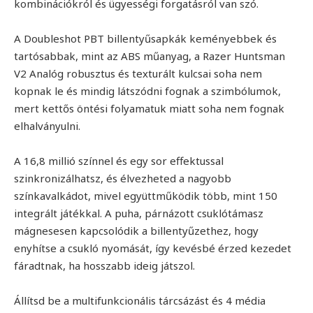
kombinációkról és ügyességi forgatásról van szó.
A Doubleshot PBT billentyűsapkák keményebbek és
tartósabbak, mint az ABS műanyag, a Razer Huntsman
V2 Analóg robusztus és texturált kulcsai soha nem
kopnak le és mindig látszódni fognak a szimbólumok,
mert kettős öntési folyamatuk miatt soha nem fognak
elhalványulni.
A 16,8 millió színnel és egy sor effektussal
szinkronizálhatsz, és élvezheted a nagyobb
színkavalkádot, mivel együttműködik több, mint 150
integrált játékkal. A puha, párnázott csuklótámasz
mágnesesen kapcsolódik a billentyűzethez, hogy
enyhítse a csukló nyomását, így kevésbé érzed kezedet
fáradtnak, ha hosszabb ideig játszol.
Állítsd be a multifunkcionális tárcsázást és 4 média