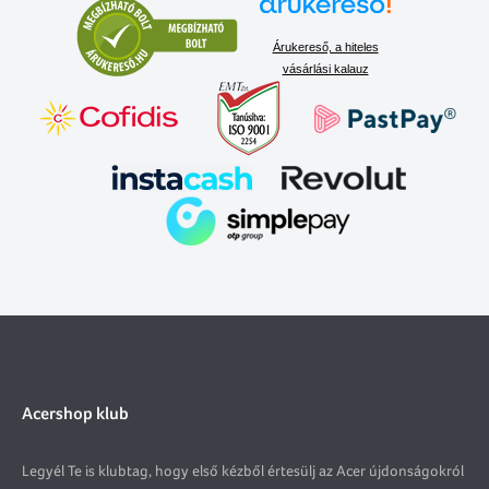
Árukereső, a hiteles
vásárlási kalauz
Acershop klub
Legyél Te is klubtag, hogy első kézből értesülj az Acer újdonságokról