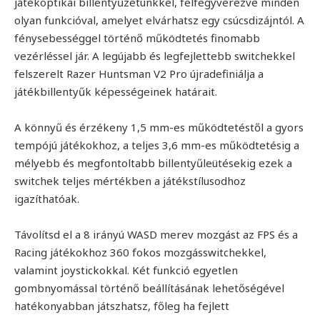
játékoptikai billentyűzetünkkel, felfegyverezve minden
olyan funkcióval, amelyet elvárhatsz egy csúcsdizájntól. A
fénysebességgel történő működtetés finomabb
vezérléssel jár. A legújabb és legfejlettebb switchekkel
felszerelt Razer Huntsman V2 Pro újradefiniálja a
játékbillentyűk képességeinek határait.
A könnyű és érzékeny 1,5 mm-es működtetéstől a gyors
tempójú játékokhoz, a teljes 3,6 mm-es működtetésig a
mélyebb és megfontoltabb billentyűleütésekig ezek a
switchek teljes mértékben a játékstílusodhoz
igazíthatóak.
Távolítsd el a 8 irányú WASD merev mozgást az FPS és a
Racing játékokhoz 360 fokos mozgásswitchekkel,
valamint joystickokkal. Két funkció egyetlen
gombnyomással történő beállításának lehetőségével
hatékonyabban játszhatsz, főleg ha fejlett