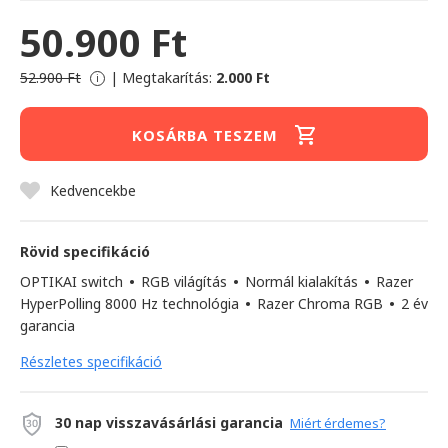
50.900 Ft
52.900 Ft
|
Megtakarítás:
2.000 Ft
i
KOSÁRBA TESZEM
Kedvencekbe
Rövid specifikáció
OPTIKAI switch
•
RGB világítás
•
Normál kialakítás
•
Razer
HyperPolling 8000 Hz technológia
•
Razer Chroma RGB
•
2 év
garancia
Részletes specifikáció
30 nap visszavásárlási garancia
Miért érdemes?