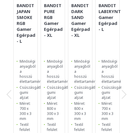
BANDIT
BANDIT
BANDIT
BANDIT
BA
JAPAN
PURE
DARK
LABIRYNTH
SI
SMOKE
RGB
SAND
Gamer
YE
RGB
Gamer
Gamer
Egérpad
Eg
Gamer
Egérpad
Egérpad
- L
- S
Egérpad
- XL
- XL
- L
Minőségi
Minőségi
Minőségi
Minőségi
Mi
anyagból
anyagból
anyagból
anyagból
an
a
a
a
a
a
hosszú
hosszú
hosszú
hosszú
ho
élettartamért
élettartamért
élettartamért
élettartamért
él
Csúszásgátló
Csúszásgátló
Csúszásgátló
Csúszásgátló
Cs
gumi
gumi
gumi
gumi
g
aljzat
aljzat
aljzat
aljzat
al
Méret:
Méret:
Méret:
Méret:
Mé
700 x
800 x
800 x
700 x
25
300 x 3
300 x 3
300 x 3
300 x 3
25
mm
mm
mm
mm
m
Textil
Textil
Textil
Textil
Te
felület
felület
felület
felület
fe