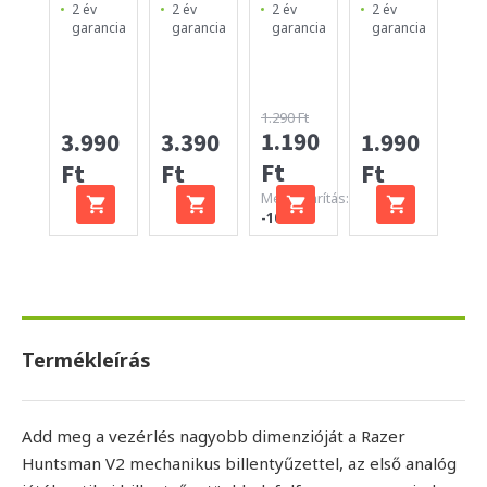
2 év
2 év
2 év
2 év
2 
garancia
garancia
garancia
garancia
ga
1.290 Ft
1.190
3.990
3.390
1.990
99
Ft
Ft
Ft
Ft
Ft
Megtakarítás:
-100 Ft
Termékleírás
Add meg a vezérlés nagyobb dimenzióját a Razer
Huntsman V2 mechanikus billentyűzettel, az első analóg