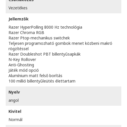
Vezetékes
Jellemzők
Razer HyperPolling 8000 Hz technológia
Razer Chroma RGB
Razer Ptop-mechanikus switchek
Teljesen programozható gombok menet közbeni makró
rögzítéssel
Razer Doubleshot PBT billentyűsapkák
N-Key Rollover
Anti-Ghosting
Játék mód opció
Alumínium matt felső borítás
100 millió billentyűleütés élettartam
Nyelv
angol
Kivitel
Normál