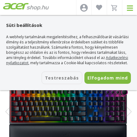
Süti beállítások
A webhely tartalmának megjelenítéséhez, a felhasználóbarát vásárlási
Acer webshop
>
Kiegészítők
>
Billentyűzetek
>
Razer Billentyűzetek
>
Razer
Huntsman V2 Mechanikus Gamer Billentyűzet - Angol kiosztás
élmény és a teljesítmény ellenőrzése érdekében sütiket és többféle
szolgáltatást használunk. Számunkra fontos, hogy kényelmesen
Razer Huntsman V2 Mechanikus Gamer
böngéssz az oldalon és az is fontos, hogy releváns tartalmakat láss,
Billentyűzet - Angol kiosztás
ami tényleg érdekel. További információkért olvasd el az
Adatkezelési
nyilatkozatot
, mely tartalmazza a Cookie-kkal kapcsolatos részleteket.
Azonosító:
RZ03-03930300-R3M1
Testreszabás
Elfogadom mind