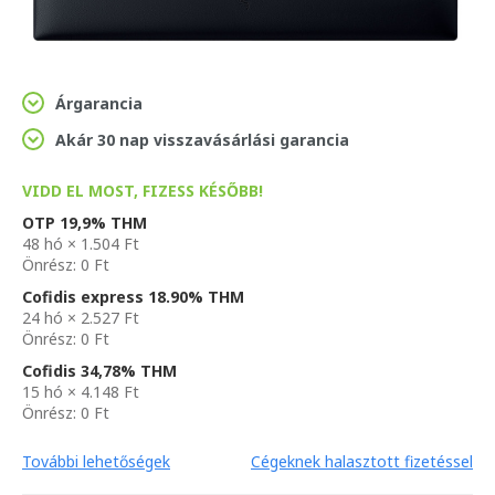
Árgarancia
Akár 30 nap visszavásárlási garancia
VIDD EL MOST, FIZESS KÉSŐBB!
OTP 19,9% THM
48 hó × 1.504 Ft
Önrész: 0 Ft
Cofidis express 18.90% THM
24 hó × 2.527 Ft
Önrész: 0 Ft
Cofidis 34,78% THM
15 hó × 4.148 Ft
Önrész: 0 Ft
További lehetőségek
Cégeknek halasztott fizetéssel