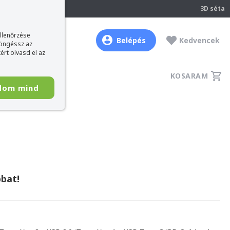
237
3D séta
ellenőrzése
Belépés
Kedvencek
böngéssz az
ért olvasd el az
KOSARAM
dom mind
bat!