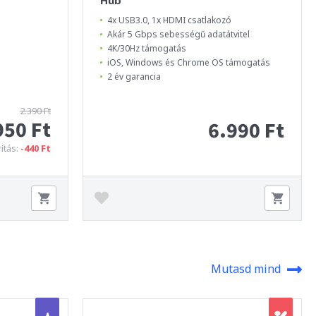
4x USB3.0, 1x HDMI csatlakozó
Akár 5 Gbps sebességű adatátvitel
4K/30Hz támogatás
iOS, Windows és Chrome OS támogatás
2 év garancia
2.390 Ft
950 Ft
6.990 Ft
ítás:
-440 Ft
Mutasd mind