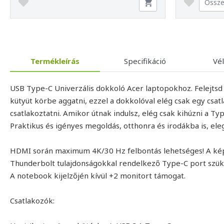
Össze
Termékleírás
Specifikáció
Vé
USB Type-C Univerzális dokkoló Acer laptopokhoz. Felejtsd 
kütyüt körbe aggatni, ezzel a dokkolóval elég csak egy csat
csatlakoztatni. Amikor útnak indulsz, elég csak kihúzni a T
Praktikus és igényes megoldás, otthonra és irodákba is, ele
HDMI során maximum 4K/30 Hz felbontás lehetséges! A kép á
Thunderbolt tulajdonságokkal rendelkező Type-C port szük
A notebook kijelzőjén kívül +2 monitort támogat.
Csatlakozók: