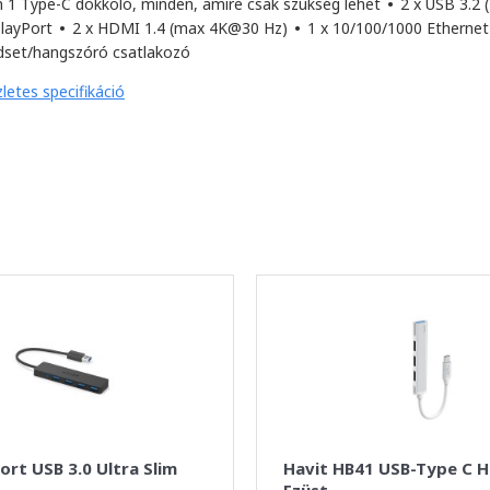
n 1 Type-C dokkoló, minden, amire csak szükség lehet
•
2 x USB 3.2 
playPort
•
2 x HDMI 1.4 (max 4K@30 Hz)
•
1 x 10/100/1000 Ethernet
dset/hangszóró csatlakozó
letes specifikáció
ort USB 3.0 Ultra Slim
Havit HB41 USB-Type C H
Ezüst