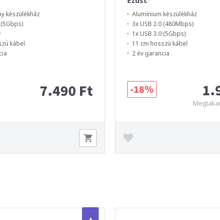
ny készülékház
Alumínium készülékház
 (5Gbps)
3x USB 2.0 (480Mbps)
y
1x USB 3.0 (5Gbps)
szú kábel
11 cm hosszú kábel
cia
2 év garancia
1.
7.490 Ft
-18%
Megtakar