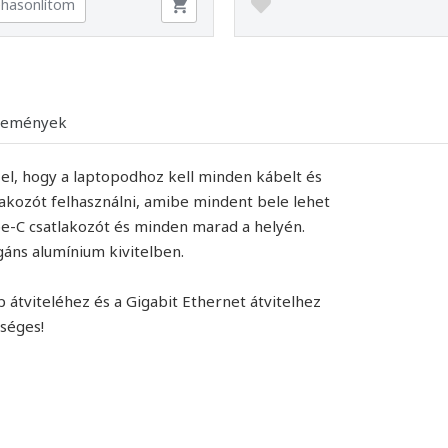
hasonlítom
lemények
el, hogy a laptopodhoz kell minden kábelt és
lakozót felhasználni, amibe mindent bele lehet
ype-C csatlakozót és minden marad a helyén.
gáns alumínium kivitelben.
tviteléhez és a Gigabit Ethernet átvitelhez
séges!