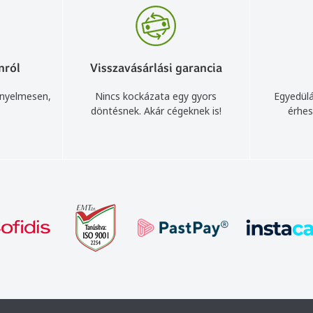
nról
Visszavásárlási garancia
ényelmesen,
Nincs kockázata egy gyors
Egyedülá
döntésnek. Akár cégeknek is!
érhes