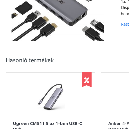
12 i
Dis
hea
Rész
Hasonló termékek
Ugreen CM511 5 az 1-ben USB-C
Anker 4-P
Hub
Data Hub