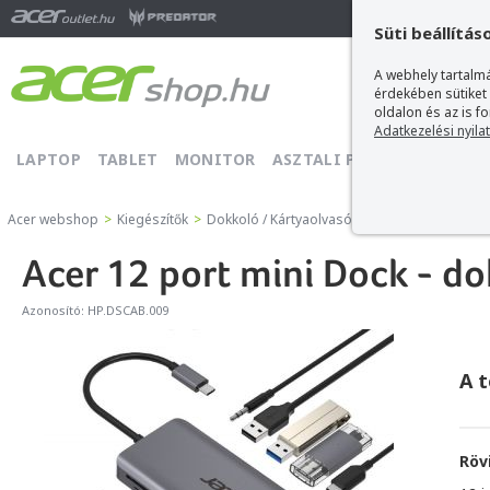
Ma
Süti beállítás
A webhely tartalmá
érdekében sütiket
oldalon és az is f
Adatkezelési nyila
LAPTOP
TABLET
MONITOR
ASZTALI PC
PROJEKTOR
Acer webshop
>
Kiegészítők
>
Dokkoló / Kártyaolvasó / USB Hub
>
Acer Dok
Acer 12 port mini Dock - d
Azonosító:
HP.DSCAB.009
A 
Röv