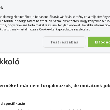
gyarország Acer márkaboltja
+36 20 / 800 2237
+36 20 / 372 2
ok
nak megjelenítéséhez, a felhasználóbarát vásárlási élmény és a teljesítmény 
 és többféle szolgáltatást használunk. Számunkra fontos, hogy kényelmesen 
ontos, hogy releváns tartalmakat láss, ami tényleg érdekel. További információk
tkozatot
, mely tartalmazza a Cookie-kkal kapcsolatos részleteket.
TÁSKA
ÉLETSTÍLUS
KIEGÉSZÍTŐ
KAPCSOLAT
Testreszabás
Elfoga
koló / Kártyaolvasó / USB Hub
>
Acer 12 port mini Dock - dokkoló
okkoló
terméket már nem forgalmazzuk, de mutatunk job
id specifikáció