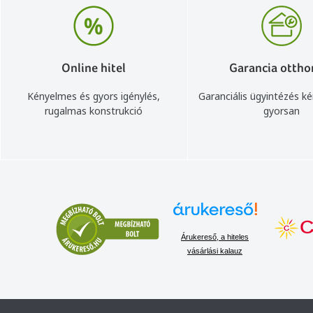
Online hitel
Garancia ottho
Kényelmes és gyors igénylés,
Garanciális ügyintézés k
rugalmas konstrukció
gyorsan
Árukereső, a hiteles
vásárlási kalauz