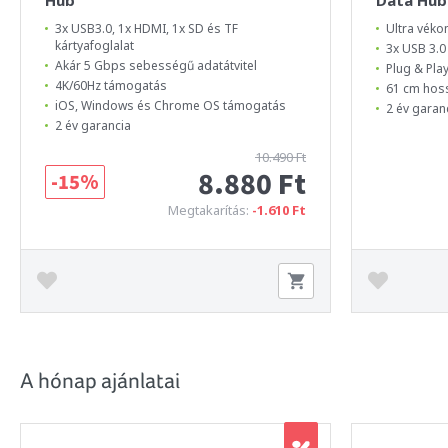
3x USB3.0, 1x HDMI, 1x SD és TF
Ultra véko
kártyafoglalat
3x USB 3.0
Akár 5 Gbps sebességű adatátvitel
Plug & Pla
4K/60Hz támogatás
61 cm hos
iOS, Windows és Chrome OS támogatás
2 év garan
2 év garancia
10.490 Ft
8.880 Ft
-15%
Megtakarítás:
-1.610 Ft
A hónap ajánlatai