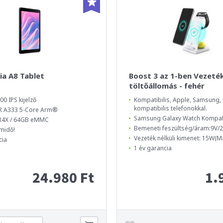
ia A8 Tablet
Boost 3 az 1-ben Vezeték
töltőállomás - fehér
00 IPS kijelző
Kompatibilis, Apple, Samsung, 
kompatibilis telefonokkal.
 A333 5-Core Arm®
Samsung Galaxy Watch Kompati
R4X / 64GB eMMC
Bemeneti feszültség/áram:9V/2
midő!
Vezeték nélküli kimenet: 15W(Ma
cia
1 év garancia
24.980 Ft
1.