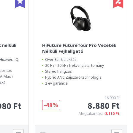
 nélküli
HiFuture FutureTour Pro Vezeték
Nélküli Fejhallgató
Huawei... Qi
Over-Ear kialakítás
20 Hz - 20 kHz frekvenciatartomány
bilitás
Stereo hangzás
A(Max.)
Hybrid ANC Zajszűrő technológia
x.)
2 év garancia
16.990 Ft
8.880 Ft
980 Ft
-48%
Megtakarítás:
-8.110 Ft