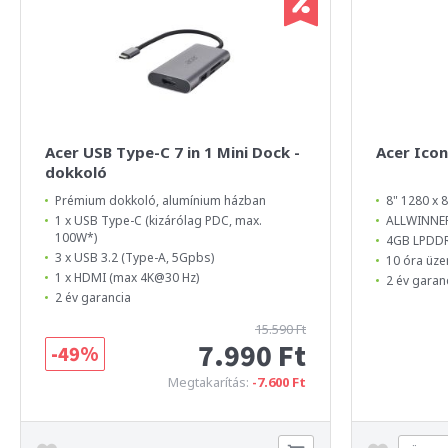
Acer USB Type-C 7 in 1 Mini Dock -
Acer Icon
dokkoló
Prémium dokkoló, alumínium házban
8" 1280 x 8
1 x USB Type-C (kizárólag PDC, max.
ALLWINNER
100W*)
4GB LPDD
3 x USB 3.2 (Type-A, 5Gpbs)
10 óra üze
1 x HDMI (max 4K@30 Hz)
2 év garan
2 év garancia
15.590 Ft
7.990 Ft
-49%
Megtakarítás:
-7.600 Ft