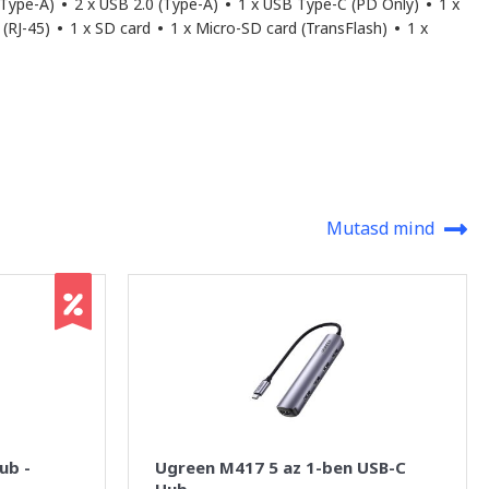
(Type-A)
•
2 x USB 2.0 (Type-A)
•
1 x USB Type-C (PD Only)
•
1 x
 (RJ-45)
•
1 x SD card
•
1 x Micro-SD card (TransFlash)
•
1 x
Mutasd mind
ub -
Ugreen M417 5 az 1-ben USB-C
Hub