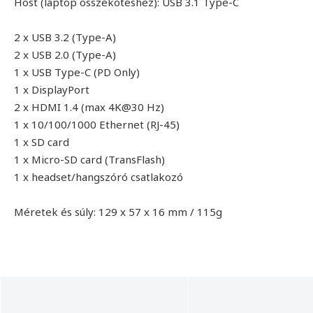
Host (laptop összekötéshez): USB 3.1 Type-C
2 x USB 3.2 (Type-A)
2 x USB 2.0 (Type-A)
1 x USB Type-C (PD Only)
1 x DisplayPort
2 x HDMI 1.4 (max 4K@30 Hz)
1 x 10/100/1000 Ethernet (RJ-45)
1 x SD card
1 x Micro-SD card (TransFlash)
1 x headset/hangszóró csatlakozó
Méretek és súly: 129 x 57 x 16 mm / 115g