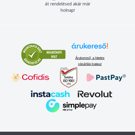
át rendelésed akár már
holnap!
Árukereső, a hiteles
vásárlási kalauz