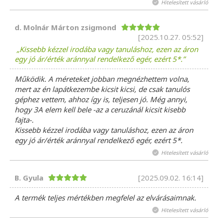
Hitelesített vásárló
d. Molnár Márton zsigmond
[2025.10.27. 05:52]
Kissebb kézzel irodába vagy tanuláshoz, ezen az áron
egy jó ár/érték aránnyal rendelkező egér, ezért 5*.
Működik. A méreteket jobban megnézhettem volna,
mert az én lapátkezembe kicsit kicsi, de csak tanulós
géphez vettem, ahhoz így is, teljesen jó. Még annyi,
hogy 3A elem kell bele -az a ceruzánál kicsit kisebb
fajta-.
Kissebb kézzel irodába vagy tanuláshoz, ezen az áron
egy jó ár/érték aránnyal rendelkező egér, ezért 5*.
Hitelesített vásárló
B. Gyula
[2025.09.02. 16:14]
A termék teljes mértékben megfelel az elvárásaimnak.
Hitelesített vásárló