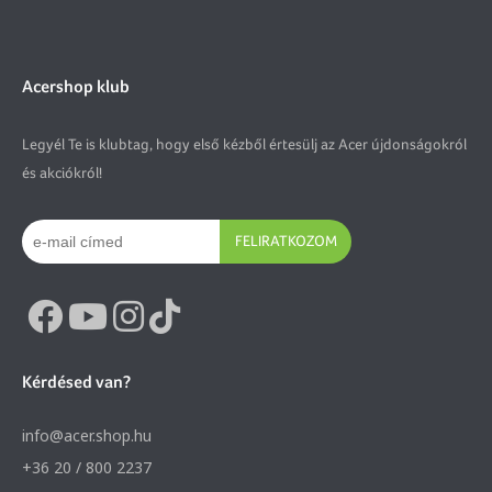
Acershop klub
Legyél Te is klubtag, hogy első kézből értesülj az Acer újdonságokról
és akciókról!
FELIRATKOZOM
Kérdésed van?
info@acer.shop.hu
+36 20 / 800 2237