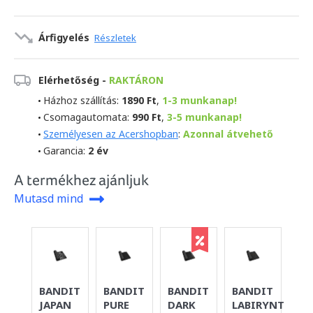
Árfigyelés
Részletek
Elérhetőség -
RAKTÁRON
Házhoz szállítás:
1890 Ft
,
1-3 munkanap!
Csomagautomata:
990 Ft
,
3-5 munkanap!
Személyesen az Acershopban
:
Azonnal átvehető
Garancia:
2 év
A termékhez ajánljuk
Mutasd mind
BANDIT
BANDIT
BANDIT
BANDIT
BA
JAPAN
PURE
DARK
LABIRYNTH
SI