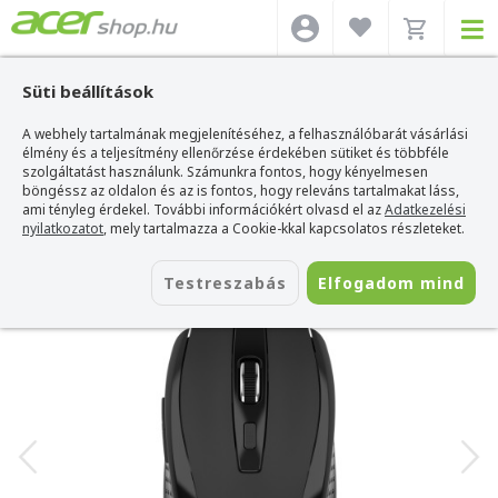
Süti beállítások
A webhely tartalmának megjelenítéséhez, a felhasználóbarát vásárlási
Acer webshop
>
Kiegészítők
>
Egerek
>
Acer Egerek
>
Acer MX202 Wireless
egér - Fekete
élmény és a teljesítmény ellenőrzése érdekében sütiket és többféle
szolgáltatást használunk. Számunkra fontos, hogy kényelmesen
Acer MX202 Wireless egér - Fekete
böngéssz az oldalon és az is fontos, hogy releváns tartalmakat láss,
ami tényleg érdekel. További információkért olvasd el az
Adatkezelési
Azonosító:
HP.EXPBG.014
nyilatkozatot
, mely tartalmazza a Cookie-kkal kapcsolatos részleteket.
Testreszabás
Elfogadom mind