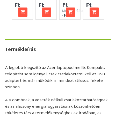
Ft
Ft
Ft
Ft
Ft
Megtakarítás:
-100 Ft
Termékleírás
A legjobb kiegszítő az Acer laptopod mellé. Kompakt,
telepítést sem igényel, csak csatlakoztatni kell az USB
adaptert és már működik is, mindezt stílusos, fekete
színben.
A 6 gombnak, a vezeték nélküli csatlakoztathatóságnak
és az alacsony energiafogyasztásnak köszönhetően
tökéletes társ a termelékenységhez az irodában, az