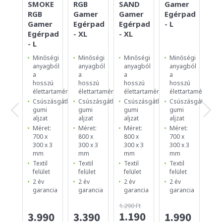
SMOKE
RGB
SAND
Gamer
YE
RGB
Gamer
Gamer
Egérpad
Eg
Gamer
Egérpad
Egérpad
- L
- S
Egérpad
- XL
- XL
- L
Minőségi
Minőségi
Minőségi
Minőségi
Mi
anyagból
anyagból
anyagból
anyagból
an
a
a
a
a
a
hosszú
hosszú
hosszú
hosszú
ho
élettartamért
élettartamért
élettartamért
élettartamért
él
Csúszásgátló
Csúszásgátló
Csúszásgátló
Csúszásgátló
Cs
gumi
gumi
gumi
gumi
g
aljzat
aljzat
aljzat
aljzat
al
Méret:
Méret:
Méret:
Méret:
Mé
700 x
800 x
800 x
700 x
25
300 x 3
300 x 3
300 x 3
300 x 3
25
mm
mm
mm
mm
m
Textil
Textil
Textil
Textil
Te
felület
felület
felület
felület
fe
2 év
2 év
2 év
2 év
2 
garancia
garancia
garancia
garancia
ga
1.290 Ft
1.190
3.990
3.390
1.990
99