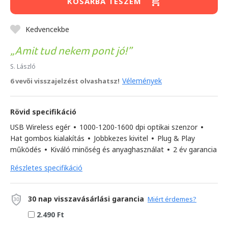
KOSÁRBA TESZEM
Kedvencekbe
Amit tud nekem pont jó!
S. László
Vélemények
6 vevői visszajelzést olvashatsz!
Rövid specifikáció
USB Wireless egér
•
1000-1200-1600 dpi optikai szenzor
•
Hat gombos kialakítás
•
Jobbkezes kivitel
•
Plug & Play
működés
•
Kiváló minőség és anyaghasználat
•
2 év garancia
Részletes specifikáció
30 nap visszavásárlási garancia
Miért érdemes?
2.490 Ft