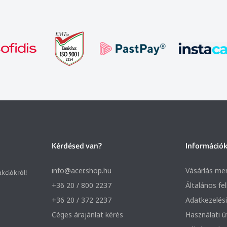
Kérdésed van?
Információ
info@acer.shop.hu
Vásárlás me
akciókról!
+36 20 / 800 2237
Általános fe
+36 20 / 372 2237
Adatkezelési
Céges árajánlat kérés
Használati 