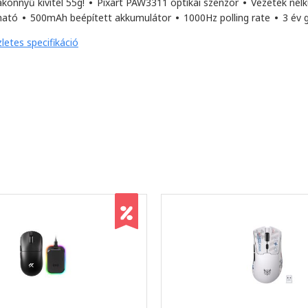
akönnyű kivitel 55g!
•
Pixart PAW3311 optikai szenzor
•
Vezeték nélk
tható
•
500mAh beépített akkumulátor
•
1000Hz polling rate
•
3 év 
letes specifikáció