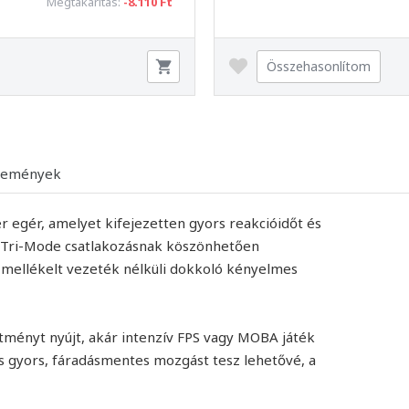
Megtakarítás:
-8.110 Ft
Összehasonlítom
lemények
egér, amelyet kifejezetten gyors reakcióidőt és
A Tri-Mode csatlakozásnak köszönhetően
a mellékelt vezeték nélküli dokkoló kényelmes
ítményt nyújt, akár intenzív FPS vagy MOBA játék
s gyors, fáradásmentes mozgást tesz lehetővé, a