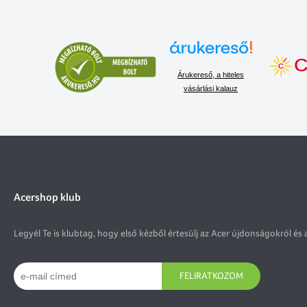
Árukereső, a hiteles
vásárlási kalauz
Acershop klub
Legyél Te is klubtag, hogy első kézből értesülj az Acer újdonságokról és 
FELIRATKOZOM