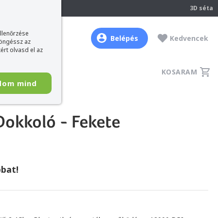
237
3D séta
ellenőrzése
Belépés
Kedvencek
böngéssz az
ért olvasd el az
KOSARAM
dom mind
Dokkoló - Fekete
bat!