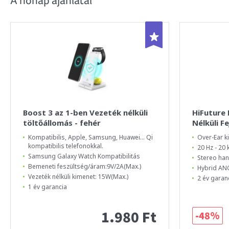
A hónap ajánlatai
Boost 3 az 1-ben Vezeték nélküli
HiFuture
töltőállomás - fehér
Nélküli F
Kompatibilis, Apple, Samsung, Huawei... Qi
Over-Ear ki
kompatibilis telefonokkal.
20 Hz - 20
Samsung Galaxy Watch Kompatibilitás
Stereo ha
Bemeneti feszültség/áram:9V/2A(Max.)
Hybrid ANC
Vezeték nélküli kimenet: 15W(Max.)
2 év garan
1 év garancia
1.980 Ft
-48%