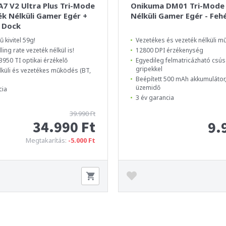
7 V2 Ultra Plus Tri-Mode
Onikuma DM01 Tri-Mode
k Nélküli Gamer Egér +
Nélküli Gamer Egér - Feh
 Dock
 kivitel 59g!
Vezetékes és vezeték nélküli 
ing rate vezeték nélkül is!
12800 DPI érzékenység
3950 TI optikai érzékelő
Egyedileg felmatricázható cs
gripekkel
lküli és vezetékes működés (BT,
Beépített 500 mAh akkumulátor,
üzemidő
cia
3 év garancia
39.990 Ft
34.990 Ft
9.
Megtakarítás:
-5.000 Ft