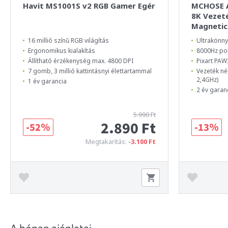
Havit MS1001S v2 RGB Gamer Egér
MCHOSE A
8K Vezeté
Magnetic
16 millió színű RGB világítás
Ultrakönnyű
Ergonomikus kialakítás
8000Hz poll
Állítható érzékenység max. 4800 DPI
Pixart PAW
7 gomb, 3 millió kattintásnyi élettartammal
Vezeték né
2,4GHz)
1 év garancia
2 év garan
5.990 Ft
2.890 Ft
-52%
-13%
Megtakarítás:
-3.100 Ft