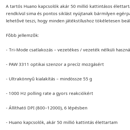
A tartós Huano kapcsolók akár 50 millió kattintásos életta
rendkívül sima és pontos siklást nyújtanak bármilyen egérp
lehetővé teszi, hogy minden játékstílushoz tökéletesen beál
Főbb jellemzők:
- Tri-Mode csatlakozás – vezetékes / vezeték nélküli haszná
- PAW 3311 optikai szenzor a precíz mozgásért
- Ultrakönnyű kialakítás – mindössze 55 g
- 1000 Hz polling rate a gyors reakciókért
- Állítható DPI (800–12000), 6 lépésben
- Huano kapcsolók, akár 50 millió kattintás élettartam