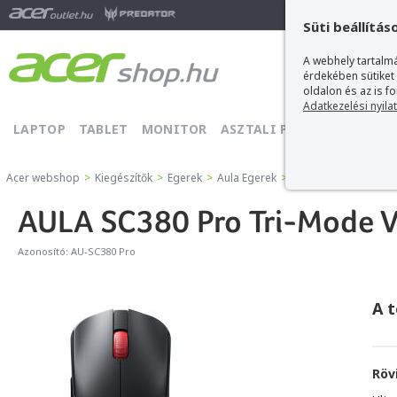
Ma
Süti beállítás
A webhely tartalmá
érdekében sütiket
oldalon és az is f
Adatkezelési nyila
LAPTOP
TABLET
MONITOR
ASZTALI PC
PROJEKTOR
Acer webshop
>
Kiegészítők
>
Egerek
>
Aula Egerek
>
AULA SC380 Pro Tri-M
AULA SC380 Pro Tri-Mode Ve
Azonosító:
AU-SC380 Pro
A 
Röv