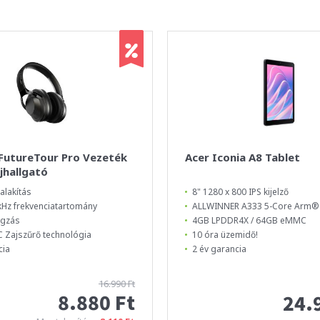
 FutureTour Pro Vezeték
Acer Iconia A8 Tablet
ejhallgató
alakítás
8" 1280 x 800 IPS kijelző
 kHz frekvenciatartomány
ALLWINNER A333 5-Core Arm®
ngzás
4GB LPDDR4X / 64GB eMMC
 Zajszűrő technológia
10 óra üzemidő!
cia
2 év garancia
16.990 Ft
8.880 Ft
24.