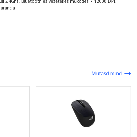
üli 2.4Ghz, Bluetooth és vezetékes működés
•
12000 DPI,
garancia
Mutasd mind