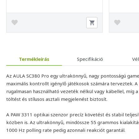
Termékleírás
Specifikáció
Vé
Az AULA SC380 Pro egy ultrakönnyű, nagy pontosságú gamer 
maximális kontrollt igénylő játékosok számára terveztek. 
rugalmasan használható vezeték nélkül vagy kábellel, míg 
töltést és stílusos asztali megjelenést biztosít.
A PAW 3311 optikai szenzor precíz követést és stabil teljes
közben is. Az ultrakönnyű, mindössze 55 grammos kialakítá
1000 Hz polling rate pedig azonnali reakciót garantál.