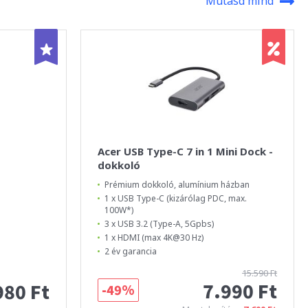
Mutasd mind
Acer USB Type-C 7 in 1 Mini Dock -
dokkoló
Prémium dokkoló, alumínium házban
1 x USB Type-C (kizárólag PDC, max.
100W*)
3 x USB 3.2 (Type-A, 5Gpbs)
1 x HDMI (max 4K@30 Hz)
2 év garancia
15.590 Ft
7.990 Ft
980 Ft
-49%