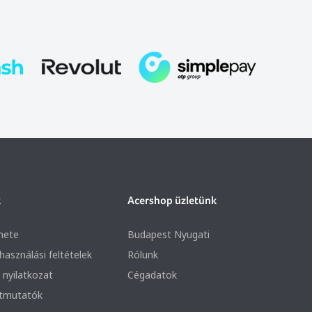
k
Acershop üzletünk
nete
Budapest Nyugati
lhasználási feltételek
Rólunk
 nyilatkozat
Cégadatok
útmutatók