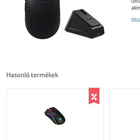
Ultr
állí
Rész
Hasonló termékek