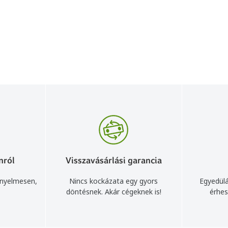
nról
Visszavásárlási garancia
ényelmesen,
Nincs kockázata egy gyors
Egyedülá
döntésnek. Akár cégeknek is!
érhes