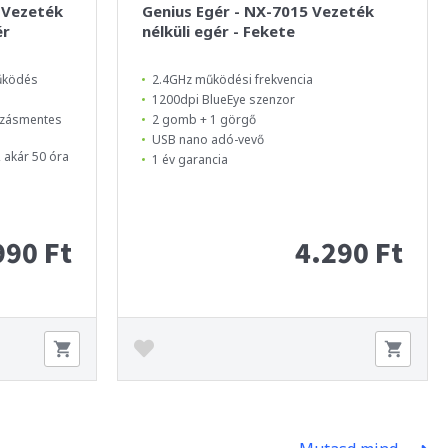
 Vezeték
Genius Egér - NX-7015 Vezeték
ér
nélküli egér - Fekete
működés
2.4GHz működési frekvencia
1200dpi BlueEye szenzor
úszásmentes
2 gomb + 1 görgő
USB nano adó-vevő
 akár 50 óra
1 év garancia
990 Ft
4.290 Ft