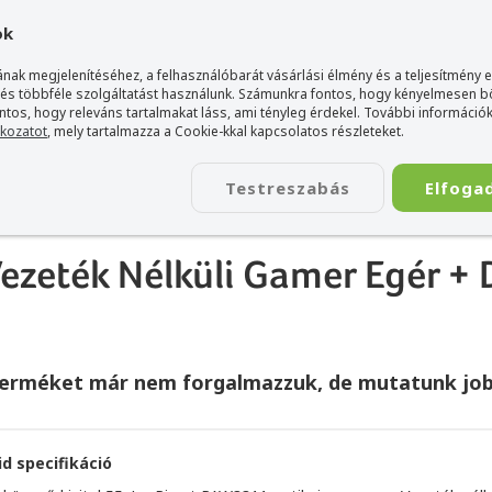
gyarország Acer márkaboltja
+36 20 / 800 2237
+36 20 / 372 2
ok
nak megjelenítéséhez, a felhasználóbarát vásárlási élmény és a teljesítmény 
 és többféle szolgáltatást használunk. Számunkra fontos, hogy kényelmesen 
ontos, hogy releváns tartalmakat láss, ami tényleg érdekel. További információk
tkozatot
, mely tartalmazza a Cookie-kkal kapcsolatos részleteket.
TÁSKA
ÉLETSTÍLUS
KIEGÉSZÍTŐ
KAPCSOLAT
Testreszabás
Elfoga
ode Vezeték Nélküli Gamer Egér + Dokkoló - Fekete
zeték Nélküli Gamer Egér + 
terméket már nem forgalmazzuk, de mutatunk job
id specifikáció