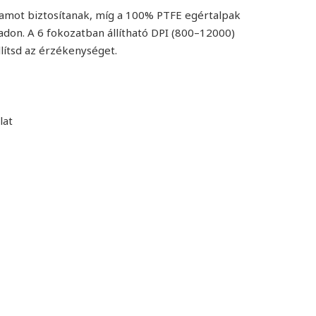
rtamot biztosítanak, míg a 100% PTFE egértalpak
adon. A 6 fokozatban állítható DPI (800–12000)
lítsd az érzékenységet.
lat