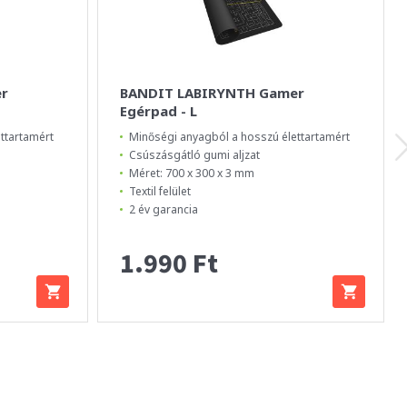
r
BANDIT LABIRYNTH Gamer
Egérpad - L
ttartamért
Minőségi anyagból a hosszú élettartamért
Csúszásgátló gumi aljzat
Méret: 700 x 300 x 3 mm
Textil felület
2 év garancia
1.990 Ft