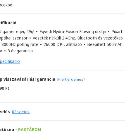
ncekbe
ifikáció
ű gamer egér, 49g!
•
Egyedi Hydra-Fusion Flowing dizájn
•
Pixart
ptikai szenzor
•
Vezeték nélküli 2.4Ghz, Bluetooth és vezetékes
8000Hz polling rate
•
26000 DPI, állítható
•
Beépített 500mAh
or
•
3 év garancia
pecifikáció
p visszavásárlási garancia
Miért érdemes?
90 Ft
yelés
Részletek
hetőség -
RAKTÁRON