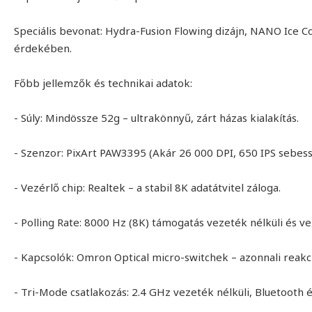
Speciális bevonat: Hydra-Fusion Flowing dizájn, NANO Ice C
érdekében.
Főbb jellemzők és technikai adatok:
- Súly: Mindössze 52g – ultrakönnyű, zárt házas kialakítás.
- Szenzor: PixArt PAW3395 (Akár 26 000 DPI, 650 IPS sebess
- Vezérlő chip: Realtek – a stabil 8K adatátvitel záloga.
- Polling Rate: 8000 Hz (8K) támogatás vezeték nélküli és v
- Kapcsolók: Omron Optical micro-switchek – azonnali reakci
- Tri-Mode csatlakozás: 2.4 GHz vezeték nélküli, Bluetooth 