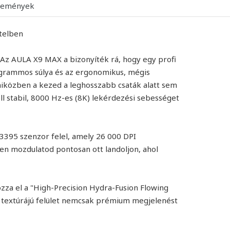
lemények
itelben
 Az AULA X9 MAX a bizonyíték rá, hogy egy profi
grammos súlya és az ergonomikus, mégis
miközben a kezed a leghosszabb csaták alatt sem
l stabil, 8000 Hz-es (8K) lekérdezési sebességet
3395 szenzor felel, amely 26 000 DPI
den mozdulatod pontosan ott landoljon, ahol
hozza el a "High-Precision Hydra-Fusion Flowing
e textúrájú felület nemcsak prémium megjelenést