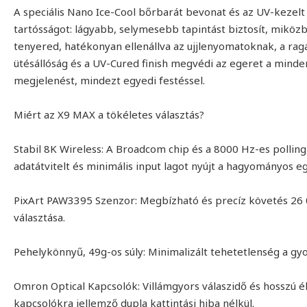
A speciális Nano Ice-Cool bőrbarát bevonat és az UV-kezelt f
tartósságot: lágyabb, selymesebb tapintást biztosít, miköz
tenyered, hatékonyan ellenállva az ujjlenyomatoknak, a rag
ütésállóság és a UV-Cured finish megvédi az egeret a minde
megjelenést, mindezt egyedi festéssel.
Miért az X9 MAX a tökéletes választás?
Stabil 8K Wireless: A Broadcom chip és a 8000 Hz-es pollin
adatátvitelt és minimális input lagot nyújt a hagyományos 
PixArt PAW3395 Szenzor: Megbízható és precíz követés 26 0
választása.
Pehelykönnyű, 49g-os súly: Minimalizált tehetetlenség a gy
Omron Optical Kapcsolók: Villámgyors válaszidő és hosszú él
kapcsolókra jellemző dupla kattintási hiba nélkül.