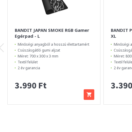
BANDIT JAPAN SMOKE RGB Gamer
BANDIT P
Egérpad - L
XL
Minőségi anyagból a hosszú élettartamért
Minőségi a
Csúszásgátló gumi aljzat
Csúszásgát
Méret: 700 x 300 x 3 mm
Méret: 800
Textil felület
Textil felül
2 év garancia
2 év garan
3.990 Ft
3.390