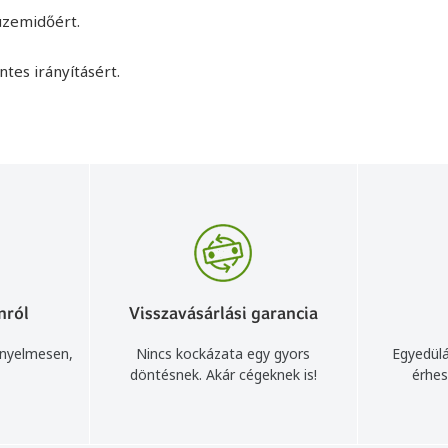
üzemidőért.
tes irányításért.
nról
Visszavásárlási garancia
ényelmesen,
Nincs kockázata egy gyors
Egyedülá
döntésnek. Akár cégeknek is!
érhes