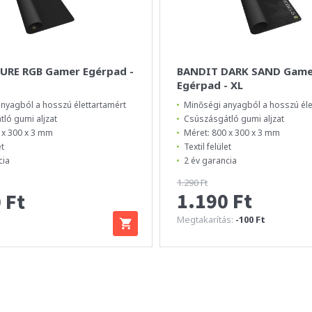
URE RGB Gamer Egérpad -
BANDIT DARK SAND Game
Egérpad - XL
nyagból a hosszú élettartamért
Minőségi anyagból a hosszú éle
ló gumi aljzat
Csúszásgátló gumi aljzat
 x 300 x 3 mm
Méret: 800 x 300 x 3 mm
et
Textil felület
cia
2 év garancia
1.290 Ft
1.190 Ft
 Ft
Megtakarítás:
-100 Ft