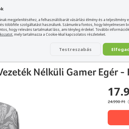
gyarország Acer márkaboltja
+36 20 / 800 2237
+36 20 / 372 2
ok
nak megjelenítéséhez, a felhasználóbarát vásárlási élmény és a teljesítmény 
 és többféle szolgáltatást használunk. Számunkra fontos, hogy kényelmesen 
ontos, hogy releváns tartalmakat láss, ami tényleg érdekel. További információk
tkozatot
, mely tartalmazza a Cookie-kkal kapcsolatos részleteket.
TÁSKA
ÉLETSTÍLUS
KIEGÉSZÍTŐ
KAPCSOLAT
Testreszabás
Elfoga
e 8K Vezeték Nélküli Gamer Egér - Fehér
zeték Nélküli Gamer Egér - 
17.
24.990 Ft