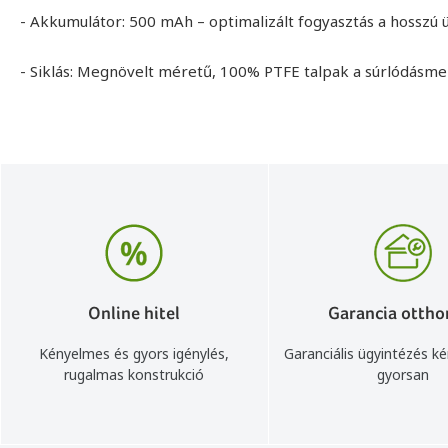
- Akkumulátor: 500 mAh – optimalizált fogyasztás a hosszú 
- Siklás: Megnövelt méretű, 100% PTFE talpak a súrlódásmen
Online hitel
Garancia ottho
Kényelmes és gyors igénylés,
Garanciális ügyintézés k
rugalmas konstrukció
gyorsan