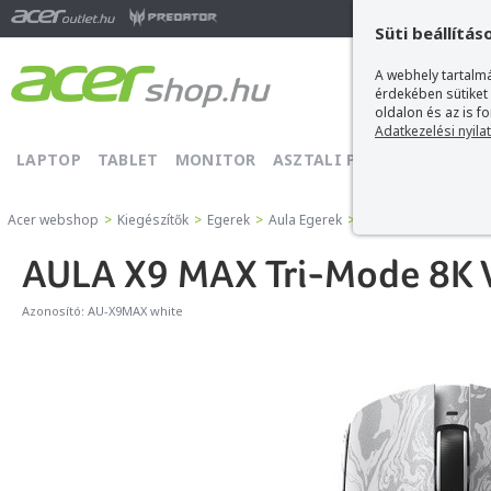
Ma
Süti beállítás
A webhely tartalmá
érdekében sütiket
oldalon és az is f
Adatkezelési nyila
LAPTOP
TABLET
MONITOR
ASZTALI PC
PROJEKTOR
Acer webshop
>
Kiegészítők
>
Egerek
>
Aula Egerek
>
AULA X9 MAX Tri-Mod
AULA X9 MAX Tri-Mode 8K Ve
Azonosító:
AU-X9MAX white