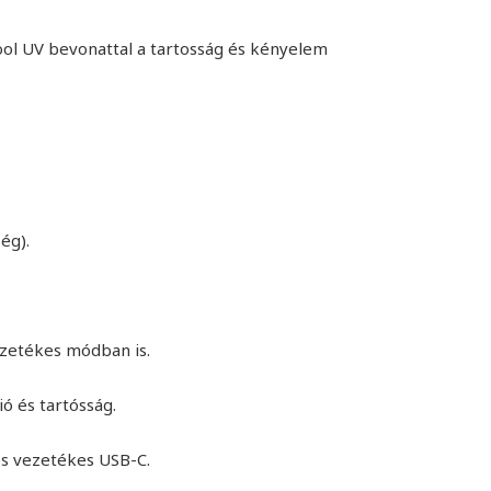
ool UV bevonattal a tartosság és kényelem
ég).
ezetékes módban is.
ó és tartósság.
és vezetékes USB-C.