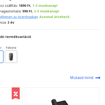
oz szállítás:
1890 Ft
,
1-3 munkanap!
magautomata:
990 Ft
,
3-5 munkanap!
élyesen az Acershopban
:
Azonnal átvehető
ncia:
3 év
bbi termékvariáció
r
Fekete
Mutasd mind