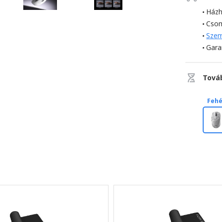
Házh
Cso
Szem
Gara
Tová
Fehé