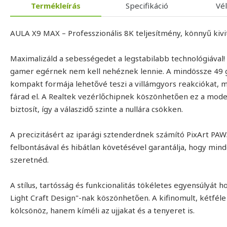
Termékleírás
Specifikáció
Vé
AULA X9 MAX – Professzionális 8K teljesítmény, könnyű kiv
Maximalizáld a sebességedet a legstabilabb technológiával!
gamer egérnek nem kell nehéznek lennie. A mindössze 49 
kompakt formája lehetővé teszi a villámgyors reakciókat, 
fárad el. A Realtek vezérlőchipnek köszönhetően ez a model
biztosít, így a válaszidő szinte a nullára csökken.
A precizitásért az iparági sztenderdnek számító PixArt PAW
felbontásával és hibátlan követésével garantálja, hogy min
szeretnéd.
A stílus, tartósság és funkcionalitás tökéletes egyensúlyát 
Light Craft Design"-nak köszönhetően. A kifinomult, kétfél
kölcsönöz, hanem kíméli az ujjakat és a tenyeret is.