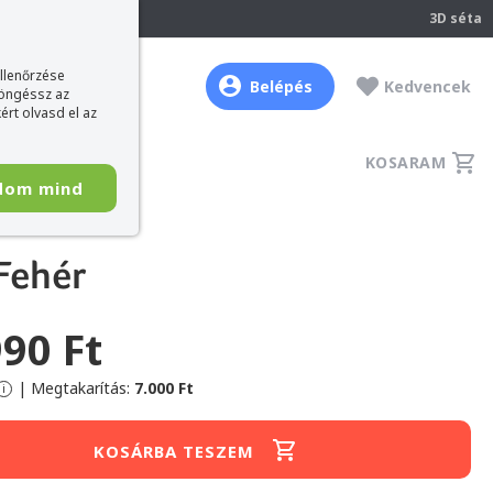
237
3D séta
ellenőrzése
Belépés
Kedvencek
böngéssz az
ért olvasd el az
KOSARAM
dom mind
Fehér
990 Ft
|
Megtakarítás:
7.000 Ft
i
KOSÁRBA TESZEM