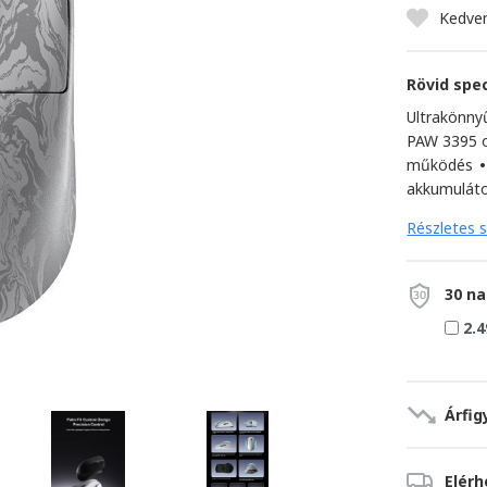
Kedve
Rövid spec
Ultrakönny
PAW 3395 o
működés
•
akkumulát
Részletes s
30 na
2.4
Árfig
Elér