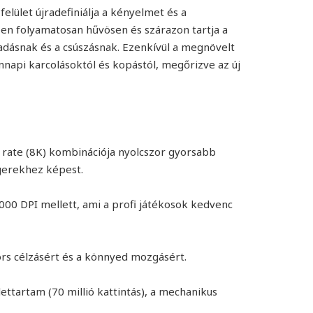
elület újradefiniálja a kényelmet és a
ben folyamatosan hűvösen és szárazon tartja a
adásnak és a csúszásnak. Ezenkívül a megnövelt
nnapi karcolásoktól és kopástól, megőrizve az új
g rate (8K) kombinációja nyolcszor gyorsabb
egerekhez képest.
00 DPI mellett, ami a profi játékosok kedvenc
ors célzásért és a könnyed mozgásért.
ettartam (70 millió kattintás), a mechanikus