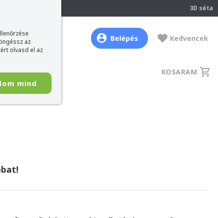
237
3D séta
ellenőrzése
Belépés
Kedvencek
böngéssz az
ért olvasd el az
KOSARAM
dom mind
bat!