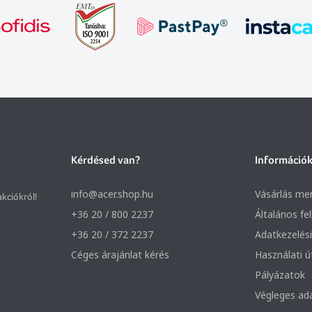
Kérdésed van?
Információ
info@acer.shop.hu
Vásárlás me
akciókról!
+36 20 / 800 2237
Általános fe
+36 20 / 372 2237
Adatkezelési
Céges árajánlat kérés
Használati 
Pályázatok
Végleges ad