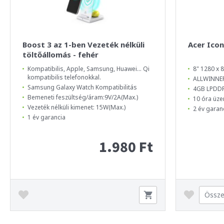
Boost 3 az 1-ben Vezeték nélküli
Acer Icon
töltőállomás - fehér
Kompatibilis, Apple, Samsung, Huawei... Qi
8" 1280 x 8
kompatibilis telefonokkal.
ALLWINNER
Samsung Galaxy Watch Kompatibilitás
4GB LPDD
Bemeneti feszültség/áram:9V/2A(Max.)
10 óra üze
Vezeték nélküli kimenet: 15W(Max.)
2 év garan
1 év garancia
1.980 Ft
Össze