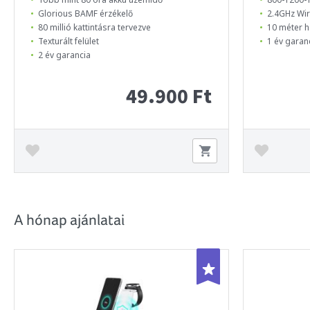
Glorious BAMF érzékelő
2.4GHz Wir
80 millió kattintásra tervezve
10 méter h
Texturált felület
1 év garan
2 év garancia
49.900 Ft
A hónap ajánlatai