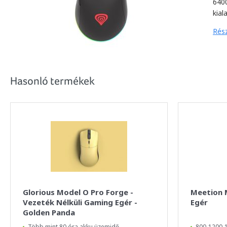
6400
kial
Rész
Hasonló termékek
Glorious Model O Pro Forge -
Meetion 
Vezeték Nélküli Gaming Egér -
Egér
Golden Panda
Több mint 80 óra akku üzemidő
800-1200-