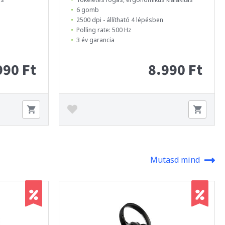
6 gomb
2500 dpi - állítható 4 lépésben
Polling rate: 500 Hz
3 év garancia
990 Ft
8.990 Ft
Mutasd mind