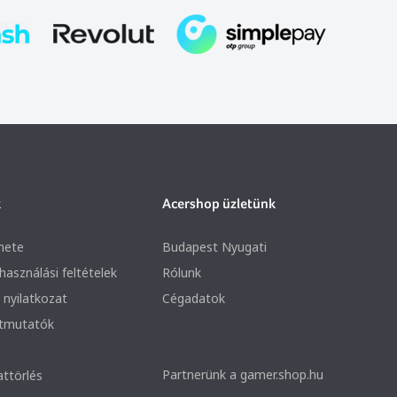
k
Acershop üzletünk
nete
Budapest Nyugati
lhasználási feltételek
Rólunk
 nyilatkozat
Cégadatok
útmutatók
Partnerünk a gamer.shop.hu
attörlés