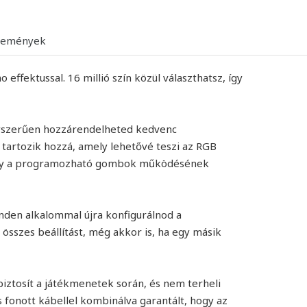
lemények
effektussal. 16 millió szín közül választhatsz, így
gyszerűen hozzárendelheted kedvenc
 tartozik hozzá, amely lehetővé teszi az RGB
 vagy a programozható gombok működésének
nden alkalommal újra konfigurálnod a
összes beállítást, még akkor is, ha egy másik
ztosít a játékmenetek során, és nem terheli
ós fonott kábellel kombinálva garantált, hogy az