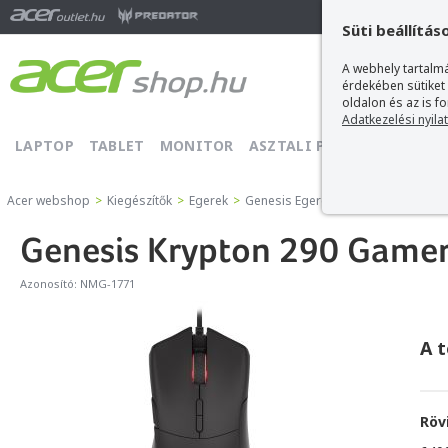
Ma
Süti beállítás
A webhely tartalmá
érdekében sütiket
oldalon és az is f
Adatkezelési nyila
LAPTOP
TABLET
MONITOR
ASZTALI PC
PROJEKTOR
Acer webshop
>
Kiegészítők
>
Egerek
>
Genesis Egerek
>
Genesis Krypton 
Genesis Krypton 290 Gamer 
Azonosító:
NMG-1771
A 
Röv