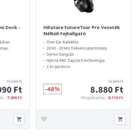
ni Dock -
HiFuture FutureTour Pro Vezeték
Nélküli Fejhallgató
házban
Over-Ear kialakítás
 max.
20 Hz - 20 kHz frekvenciatartomány
Stereo hangzás
Hybrid ANC Zajszűrő technológia
2 év garancia
15.590 Ft
16.990 Ft
990 Ft
8.880 Ft
-48%
ás:
-7.600 Ft
Megtakarítás:
-8.110 Ft