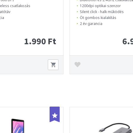
eless csatlakozás
1200dpi optikai szenzor
atótáv
Silent click - halk működés
cia
Öt gombos kialakítás
2 év garancia
1.990 Ft
6.