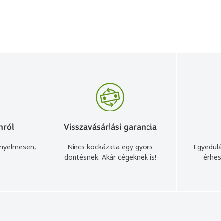
nról
Visszavásárlási garancia
ényelmesen,
Nincs kockázata egy gyors
Egyedülá
döntésnek. Akár cégeknek is!
érhes