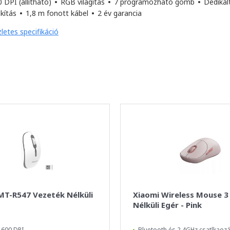
 DPI (állítható)
•
RGB világítás
•
7 programozható gomb
•
Dedikál
akítás
•
1,8 m fonott kábel
•
2 év garancia
letes specifikáció
MT-R547 Vezeték Nélküli
Xiaomi Wireless Mouse 3
Nélküli Egér - Pink
1600 DPI
Bluetooth és 2.4GHz csatlkaoz