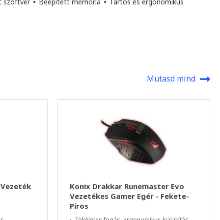
t szoftver
•
Beépített memória
•
Tartós és ergonomikus
Mutasd mind
 Vezeték
Konix Drakkar Runemaster Evo
Vezetékes Gamer Egér - Fekete-
Piros
ás
Tökéletes fogás, ergonomikus kialakítás