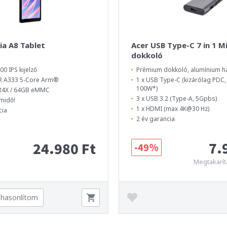
ia A8 Tablet
Acer USB Type-C 7 in 1 Mi
dokkoló
00 IPS kijelző
Prémium dokkoló, alumínium 
 A333 5-Core Arm®
1 x USB Type-C (kizárólag PDC,
100W*)
R4X / 64GB eMMC
3 x USB 3.2 (Type-A, 5Gpbs)
midő!
1 x HDMI (max 4K@30 Hz)
cia
2 év garancia
7.
24.980 Ft
-49%
Megtakarít
hasonlítom