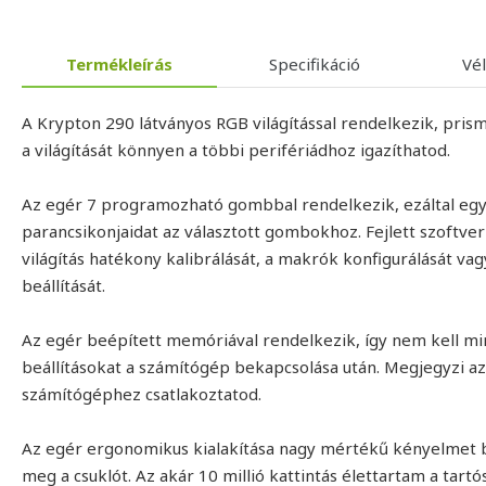
Termékleírás
Specifikáció
Vé
A Krypton 290 látványos RGB világítással rendelkezik, prismo 
a világítását könnyen a többi perifériádhoz igazíthatod.
Az egér 7 programozható gombbal rendelkezik, ezáltal e
parancsikonjaidat az választott gombokhoz. Fejlett szoftver
világítás hatékony kalibrálását, a makrók konfigurálását
beállítását.
Az egér beépített memóriával rendelkezik, így nem kell mi
beállításokat a számítógép bekapcsolása után. Megjegyzi az 
számítógéphez csatlakoztatod.
Az egér ergonomikus kialakítása nagy mértékű kényelmet bi
meg a csuklót. Az akár 10 millió kattintás élettartam a tart