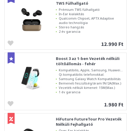
TWS Fülhallgató
Prémium TWS fülhallgató
In-Ear kialakítás
Qualcomm Chipset, APTX Adaptive
audio technológia
Stereo hangzás
2 év garancia
12.990 Ft
Boost 3 az 1-ben Vezeték nélküli
töltőállomás - fehér
Kompatibilis, Apple, Samsung, Huawei...
Qi kompatibilis telefonokkal.
Samsung Galaxy Watch Kompatibilitás
Bemeneti feszültség/áram:9V/2A(Max.)
Vezeték nélküli kimenet: 15W(Max.)
1 év garancia
1.980 Ft
HiFuture FutureTour Pro Vezeték
Nélküli Fejhallgató
Over-Ear kialakítás