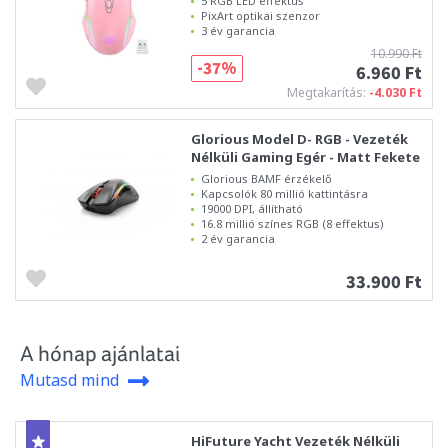
5 RGB LED effektus
PixArt optikai szenzor
3 év garancia
10.990 Ft
-37%
6.960 Ft
Megtakarítás:
-4.030 Ft
Glorious Model D- RGB - Vezeték
Nélküli Gaming Egér - Matt Fekete
Glorious BAMF érzékelő
Kapcsolók 80 millió kattintásra
19000 DPI, állítható
16.8 millió színes RGB (8 effektus)
2 év garancia
33.900 Ft
A hónap ajánlatai
Mutasd mind
HiFuture Yacht Vezeték Nélküli