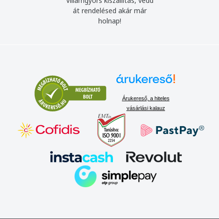
Villámgyors kiszállítás, vedd
át rendelésed akár már
holnap!
Árukereső, a hiteles
vásárlási kalauz