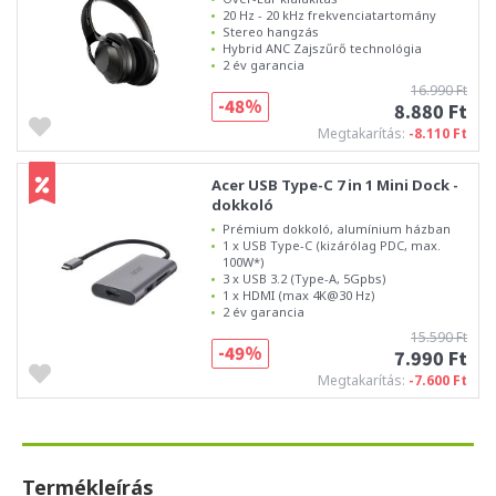
20 Hz - 20 kHz frekvenciatartomány
Stereo hangzás
Hybrid ANC Zajszűrő technológia
2 év garancia
16.990 Ft
-48%
8.880 Ft
Megtakarítás:
-8.110 Ft
Acer USB Type-C 7 in 1 Mini Dock -
dokkoló
Prémium dokkoló, alumínium házban
1 x USB Type-C (kizárólag PDC, max.
100W*)
3 x USB 3.2 (Type-A, 5Gpbs)
1 x HDMI (max 4K@30 Hz)
2 év garancia
15.590 Ft
-49%
7.990 Ft
Megtakarítás:
-7.600 Ft
Termékleírás