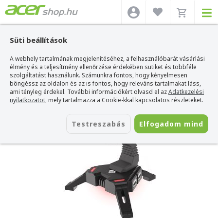
Süti beállítások
A webhely tartalmának megjelenítéséhez, a felhasználóbarát vásárlási
Acer webshop
>
Kiegészítők
>
Egerek
>
Genesis Egerek
>
Genesis Vanad 300
Gaming Mouse Bungee - Fekete
élmény és a teljesítmény ellenőrzése érdekében sütiket és többféle
szolgáltatást használunk. Számunkra fontos, hogy kényelmesen
Genesis Vanad 300 Gaming Mouse
böngéssz az oldalon és az is fontos, hogy releváns tartalmakat láss,
Bungee - Fekete
ami tényleg érdekel. További információkért olvasd el az
Adatkezelési
nyilatkozatot
, mely tartalmazza a Cookie-kkal kapcsolatos részleteket.
Azonosító:
NBU-1441
Testreszabás
Elfogadom mind