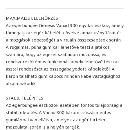
MAXIMÁLIS ELLENŐRZÉS
Az egérbungee Genesis Vanad 300 egy kis eszköz, amely
támogatja az egér kábelét, növelve annak irányítását és
a mozgások sebességét a virtuális összecsapások során.
A rugalmas, puha gumikar lehetővé teszi a játékos
számára, hogy az egeret szabadon mozgassa, és
rendszerezőként is funkcionál, amely lehetővé teszi az
asztal rendezését az összegabalyodott kábelektől. A
karon található gumikapocs minden kábelvastagsághoz
alkalmazkodik.
STABIL FELÉPÍTÉS
Az egérbungee eszközök esetében fontos tulajdonság a
stabil felépítés. A Vanad 300 három csúszásmentes
gumilábbal van ellátva, amelyek az egér hirtelen
mozdulatai során is a helyén tartják.