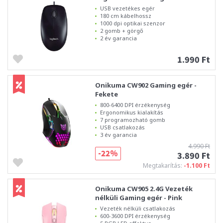
USB vezetékes egér
180 cm kábelhossz
1000 dpi optikai szenzor
2 gomb + görgő
2 év garancia
1.990 Ft
Onikuma CW902 Gaming egér -
Fekete
800-6400 DPI érzékenység
Ergonomikus kialakítás
7 programozható gomb
USB csatlakozás
3 év garancia
4.990 Ft
-22%
3.890 Ft
Megtakarítás:
-1.100 Ft
Onikuma CW905 2.4G Vezeték
nélküli Gaming egér - Pink
Vezeték nélküli csatlakozás
600-3600 DPI érzékenység