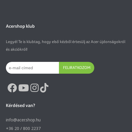
Acershop klub
Legyél Te is klubtag, hogy első kézből értesülj az Acer újdonságokról
és akciókról!
FELIRATKOZOM
Kérdésed van?
info@acer.shop.hu
+36 20 / 800 2237