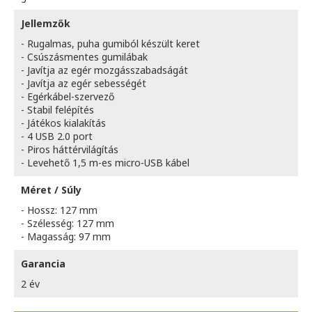
Jellemzők
- Rugalmas, puha gumiból készült keret
- Csúszásmentes gumilábak
- Javítja az egér mozgásszabadságát
- Javítja az egér sebességét
- Egérkábel-szervező
- Stabil felépítés
- Játékos kialakítás
- 4 USB 2.0 port
- Piros háttérvilágítás
- Levehető 1,5 m-es micro-USB kábel
Méret / Súly
- Hossz: 127 mm
- Szélesség: 127 mm
- Magasság: 97 mm
Garancia
2 év