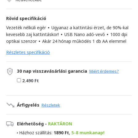
Rövid specifikáció
Vezeték nélküli egér
•
Ugyanaz a kattintási érzet, de 90%-kal
kevesebb zaj kattintáskor!
•
USB Nano adó-vevő
•
1000 dpi
optikai szenzor
•
Akár 24 hónap működés 1 db AA elemmel
Részletes specifikáció
30 nap visszavásárlási garancia
Miért érdemes?
2.490 Ft
Árfigyelés
Részletek
Elérhetőség -
RAKTÁRON
Házhoz szállítás:
1890 Ft
,
5-8 munkanap!