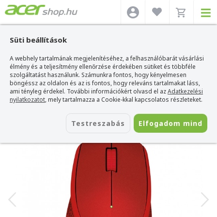
Süti beállítások
A webhely tartalmának megjelenítéséhez, a felhasználóbarát vásárlási
Acer webshop
>
Kiegészítők
>
Egerek
>
Logitech Egerek
>
Logitech M330
Silent Plus vezeték nélküli egér - Piros
élmény és a teljesítmény ellenőrzése érdekében sütiket és többféle
szolgáltatást használunk. Számunkra fontos, hogy kényelmesen
Logitech M330 Silent Plus vezeték
böngéssz az oldalon és az is fontos, hogy releváns tartalmakat láss,
nélküli egér - Piros
ami tényleg érdekel. További információkért olvasd el az
Adatkezelési
nyilatkozatot
, mely tartalmazza a Cookie-kkal kapcsolatos részleteket.
Azonosító:
910-004911
Testreszabás
Elfogadom mind