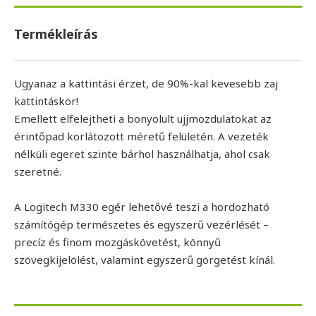
Termékleírás
Ugyanaz a kattintási érzet, de 90%-kal kevesebb zaj
kattintáskor!
Emellett elfelejtheti a bonyolult ujjmozdulatokat az
érintőpad korlátozott méretű felületén. A vezeték
nélküli egeret szinte bárhol használhatja, ahol csak
szeretné.
A Logitech M330 egér lehetővé teszi a hordozható
számítógép természetes és egyszerű vezérlését –
precíz és finom mozgáskövetést, könnyű
szövegkijelölést, valamint egyszerű görgetést kínál.