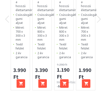
a
a
a
a
a
hosszú
hosszú
hosszú
hosszú
ho
élettartamért
élettartamért
élettartamért
élettartamért
él
Csúszásgátló
Csúszásgátló
Csúszásgátló
Csúszásgátló
Cs
gumi
gumi
gumi
gumi
g
aljzat
aljzat
aljzat
aljzat
al
Méret:
Méret:
Méret:
Méret:
Mé
700 x
800 x
800 x
700 x
25
300 x 3
300 x 3
300 x 3
300 x 3
25
mm
mm
mm
mm
m
Textil
Textil
Textil
Textil
Te
felület
felület
felület
felület
fe
2 év
2 év
2 év
2 év
2 
garancia
garancia
garancia
garancia
ga
1.290 Ft
1.190
3.990
3.390
1.990
99
Ft
Ft
Ft
Ft
Ft
Megtakarítás:
-100 Ft