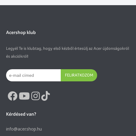
Acershop klub
Legyél Te is klubtag, hogy első kézből értesülj az Acer újdonságokról
és akciókról!
FELIRATKOZOM
Kérdésed van?
info@acer.shop.hu