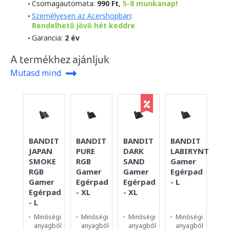
Csomagautomata:
990 Ft
,
5-8 munkanap!
Személyesen az Acershopban
:
Rendelhető jövő hét keddre
Garancia:
2 év
A termékhez ajánljuk
Mutasd mind
BANDIT
BANDIT
BANDIT
BANDIT
BA
JAPAN
PURE
DARK
LABIRYNTH
SI
SMOKE
RGB
SAND
Gamer
YE
RGB
Gamer
Gamer
Egérpad
Eg
Gamer
Egérpad
Egérpad
- L
- S
Egérpad
- XL
- XL
- L
Minőségi
Minőségi
Minőségi
Minőségi
Mi
anyagból
anyagból
anyagból
anyagból
an