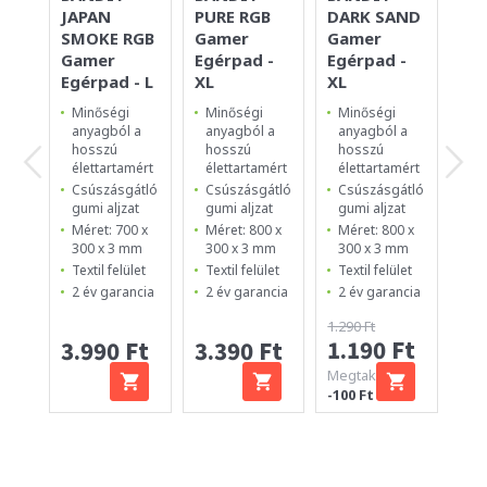
JAPAN
PURE RGB
DARK SAND
LA
SMOKE RGB
Gamer
Gamer
Ga
Gamer
Egérpad -
Egérpad -
Egé
Egérpad - L
XL
XL
Minőségi
Minőségi
Minőségi
Mi
anyagból a
anyagból a
anyagból a
an
hosszú
hosszú
hosszú
ho
élettartamért
élettartamért
élettartamért
él
Csúszásgátló
Csúszásgátló
Csúszásgátló
Cs
gumi aljzat
gumi aljzat
gumi aljzat
gu
Méret: 700 x
Méret: 800 x
Méret: 800 x
Mé
300 x 3 mm
300 x 3 mm
300 x 3 mm
30
Textil felület
Textil felület
Textil felület
Te
2 év garancia
2 év garancia
2 év garancia
2 
1.290 Ft
1.190 Ft
3.990 Ft
3.390 Ft
1.
Megtakarítás:
-100 Ft