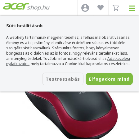
Süti beállítások
A webhely tartalmának megjelenítéséhez, a felhasználóbarát vásárlási
Acer webshop
>
Kiegészítők
>
Egerek
>
Logitech Egerek
>
Logitech Wireless
Mouse M185 - Piros
élmény és a teljesítmény ellenőrzése érdekében sütiket és többféle
szolgáltatást használunk. Számunkra fontos, hogy kényelmesen
Logitech Wireless Mouse M185 - Piros
böngéssz az oldalon és az is fontos, hogy releváns tartalmakat láss,
ami tényleg érdekel. További információkért olvasd el az
Adatkezelési
Azonosító:
910-002240
nyilatkozatot
, mely tartalmazza a Cookie-kkal kapcsolatos részleteket.
Testreszabás
Elfogadom mind