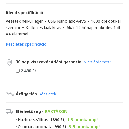
Rövid specifikáció
Vezeték nélküli egér
•
USB Nano adó-vevő
•
1000 dpi optikai
szenzor
•
Kétkezes kialakítás
•
Akár 12 hónap működés 1 db
AA elemmel
Részletes specifikáció
30 nap visszavásárlási garancia
Miért érdemes?
2.490 Ft
Árfigyelés
Részletek
Elérhetőség -
RAKTÁRON
Házhoz szállítás:
1890 Ft
,
1-3 munkanap!
Csomagautomata:
990 Ft
,
3-5 munkanap!