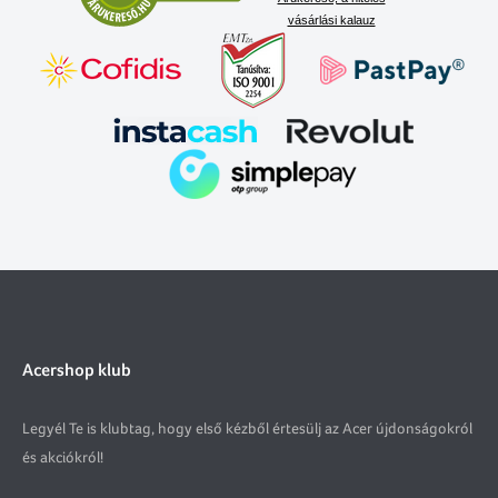
vásárlási kalauz
Acershop klub
Legyél Te is klubtag, hogy első kézből értesülj az Acer újdonságokról
és akciókról!