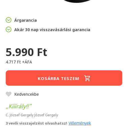
Árgarancia
Akár 30 nap visszavásárlási garancia
5.990 Ft
4.717 Ft +ÁFA
KOSÁRBA TESZEM
Kedvencekbe
Kííírály!!
C. József Gergely József Gergely
Vélemények
3 vevői visszajelzést olvashatsz!