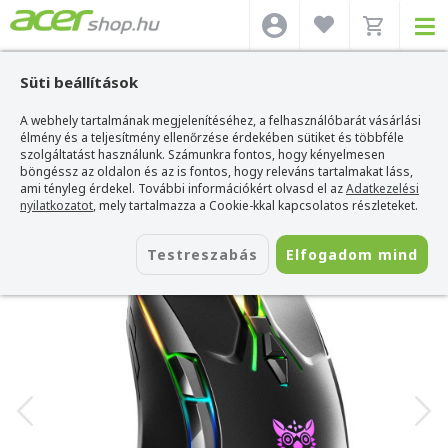
Süti beállítások
A webhely tartalmának megjelenítéséhez, a felhasználóbarát vásárlási
Acer webshop
>
Kiegészítők
>
Egerek
>
Onikuma Egerek
>
Onikuma CW902
Gaming egér - Fekete
élmény és a teljesítmény ellenőrzése érdekében sütiket és többféle
szolgáltatást használunk. Számunkra fontos, hogy kényelmesen
Onikuma CW902 Gaming egér - Fekete
böngéssz az oldalon és az is fontos, hogy releváns tartalmakat láss,
ami tényleg érdekel. További információkért olvasd el az
Adatkezelési
Azonosító:
CW902 Wired Black
nyilatkozatot
, mely tartalmazza a Cookie-kkal kapcsolatos részleteket.
Testreszabás
Elfogadom mind