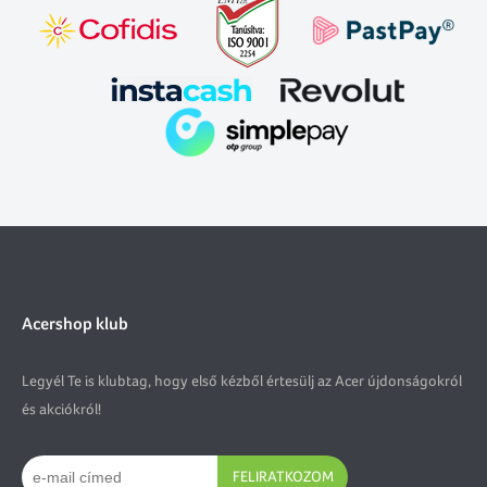
Acershop klub
Legyél Te is klubtag, hogy első kézből értesülj az Acer újdonságokról
és akciókról!
FELIRATKOZOM