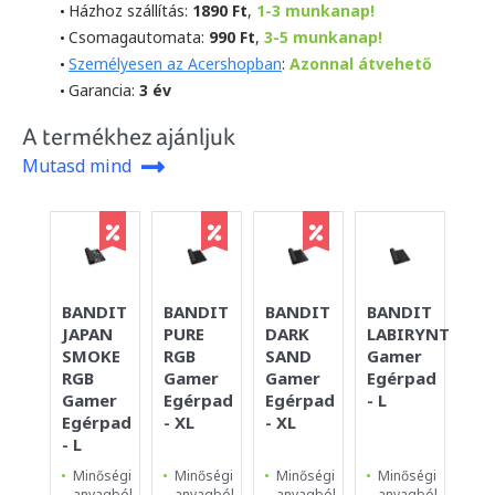
Házhoz szállítás:
1890 Ft
,
1-3 munkanap!
Csomagautomata:
990 Ft
,
3-5 munkanap!
Személyesen az Acershopban
:
Azonnal átvehető
Garancia:
3 év
A termékhez ajánljuk
Mutasd mind
BANDIT
BANDIT
BANDIT
BANDIT
BA
JAPAN
PURE
DARK
LABIRYNTH
SI
SMOKE
RGB
SAND
Gamer
YE
RGB
Gamer
Gamer
Egérpad
Eg
Gamer
Egérpad
Egérpad
- L
- S
Egérpad
- XL
- XL
- L
Minőségi
Minőségi
Minőségi
Minőségi
Mi
anyagból
anyagból
anyagból
anyagból
an