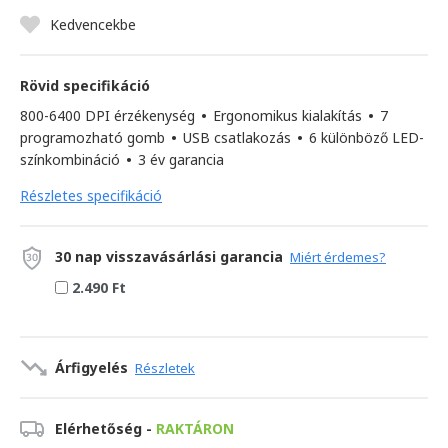
Kedvencekbe
Rövid specifikáció
800-6400 DPI érzékenység
•
Ergonomikus kialakítás
•
7
programozható gomb
•
USB csatlakozás
•
6 különböző LED-
színkombináció
•
3 év garancia
Részletes specifikáció
30 nap visszavásárlási garancia
Miért érdemes?
2.490 Ft
Árfigyelés
Részletek
Elérhetőség -
RAKTÁRON