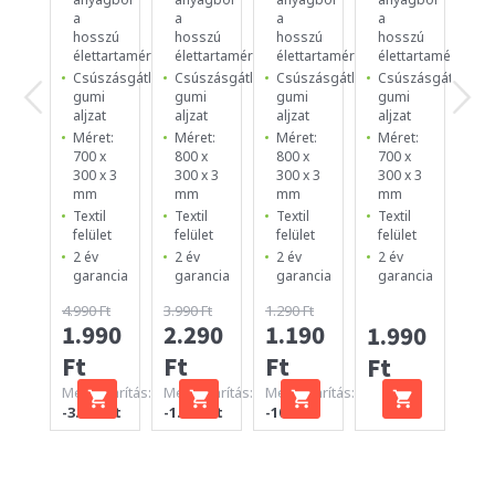
a
a
a
a
a
hosszú
hosszú
hosszú
hosszú
ho
élettartamért
élettartamért
élettartamért
élettartamért
él
Csúszásgátló
Csúszásgátló
Csúszásgátló
Csúszásgátló
Cs
gumi
gumi
gumi
gumi
g
aljzat
aljzat
aljzat
aljzat
al
Méret:
Méret:
Méret:
Méret:
Mé
700 x
800 x
800 x
700 x
25
300 x 3
300 x 3
300 x 3
300 x 3
25
mm
mm
mm
mm
m
Textil
Textil
Textil
Textil
Te
felület
felület
felület
felület
fe
2 év
2 év
2 év
2 év
2 
garancia
garancia
garancia
garancia
ga
4.990 Ft
3.990 Ft
1.290 Ft
1.990
2.290
1.190
1.990
99
Ft
Ft
Ft
Ft
Ft
Megtakarítás:
Megtakarítás:
Megtakarítás:
-3.000 Ft
-1.700 Ft
-100 Ft